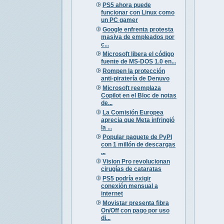
PS5 ahora puede
funcionar con Linux como
un PC gamer
Google enfrenta protesta
masiva de empleados por
c...
Microsoft libera el código
fuente de MS-DOS 1.0 en...
Rompen la protección
anti-piratería de Denuvo
Microsoft reemplaza
Copilot en el Bloc de notas
de...
La Comisión Europea
aprecia que Meta infringió
la ...
Popular paquete de PyPI
con 1 millón de descargas
...
Vision Pro revolucionan
cirugías de cataratas
PS5 podría exigir
conexión mensual a
internet
Movistar presenta fibra
On/Off con pago por uso
di...