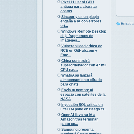
Pixel 11 usará GPU
antigua para abaratar
costos
Sinceerly es un plugin
engaña a IA con errores
Entrada
ort...
Windows Remote Desktop
deja fragmentos de
imágenes...
Vulnerabilidad crítica de
RCE en GitHub.com y
Ente...
China construirá
superordenador con 47 mil
CPU nac...
WhatsApp lanzará
almacenamiento cifrado
para chats
Envía tu nombre al
espacio con satélites de la
NASA
Inyección SQL crítica en
LiteLLM pone en riesgo cl...
OpenAI lleva su IA a
Amazon tras terminar
pacto co...
Samsung presenta
monitor 6K para gaming