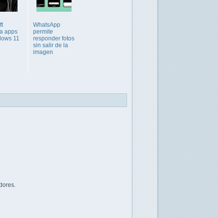
ft
WhatsApp
za apps
permite
dows 11
responder fotos
sin salir de la
imagen
dores.