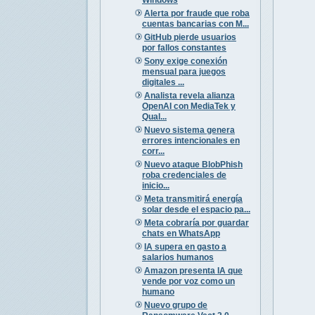
Alerta por fraude que roba
cuentas bancarias con M...
GitHub pierde usuarios
por fallos constantes
Sony exige conexión
mensual para juegos
digitales ...
Analista revela alianza
OpenAI con MediaTek y
Qual...
Nuevo sistema genera
errores intencionales en
corr...
Nuevo ataque BlobPhish
roba credenciales de
inicio...
Meta transmitirá energía
solar desde el espacio pa...
Meta cobraría por guardar
chats en WhatsApp
IA supera en gasto a
salarios humanos
Amazon presenta IA que
vende por voz como un
humano
Nuevo grupo de