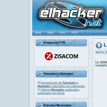
Blog
Web
Foro
RSS
Productos FTTH
L
jueves, 1
La
nuev
complic
Tutoriales y Manuales
Recopilación de
Tutoriales y
Manuales
ordenados por categorías
Últimos
Manuales
publicados
ordenados por fecha
Entradas Mensuales