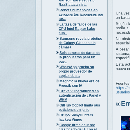
Ransomware Vect 2.0
RaaS ataca sist...
Robots humanoides en
Una vez
aeropuertos japoneses por
en tarea
tur...
Según l
La tasa de fallos de las
podía su
CPU Intel Raptor Lake
necesida
sup...
Samsung revela prototipo
No obsta
de Galaxy Glasses sin
especial
cámara
A pesar 
Seis centros de datos de
sistema
IA propuestos para un
específ
pue...
Esta act
WhatsApp prueba su
nuevo ni
propio proveedor de
copias de s...
Magnific la nueva era de
Fuentes
Freepik con IA
https://
Grave vulnerabilidad en
usuario
autenticación de cPanel y
WHM
Entr
GitHub Copilot limita sus
peticiones en junio
Grupo ShinyHunters
hackea Vimeo
Google firma acuerdo
clasificado de IA con el