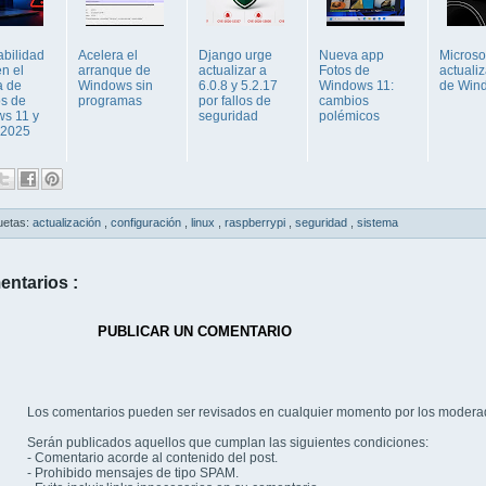
abilidad
Acelera el
Django urge
Nueva app
Microso
n el
arranque de
actualizar a
Fotos de
actuali
a de
Windows sin
6.0.8 y 5.2.17
Windows 11:
de Win
os de
programas
por fallos de
cambios
s 11 y
seguridad
polémicos
 2025
uetas:
actualización
,
configuración
,
linux
,
raspberrypi
,
seguridad
,
sistema
entarios :
PUBLICAR UN COMENTARIO
Los comentarios pueden ser revisados en cualquier momento por los modera
Serán publicados aquellos que cumplan las siguientes condiciones:
- Comentario acorde al contenido del post.
- Prohibido mensajes de tipo SPAM.