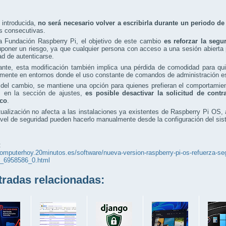
 introducida,
no será necesario volver a escribirla durante un periodo d
s consecutivas.
a Fundación Raspberry Pi, el objetivo de este cambio
es reforzar la segu
poner un riesgo, ya que cualquier persona con acceso a una sesión abierta 
d de autenticarse.
nte, esta modificación también implica una pérdida de comodidad para quie
mente en entornos donde el uso constante de comandos de administración es
del cambio, se mantiene una opción para quienes prefieran el comportamiento
, en la sección de ajustes,
es posible desactivar la solicitud de cont
ico
.
ualización no afecta a las instalaciones ya existentes de Raspberry Pi OS,
vel de seguridad pueden hacerlo manualmente desde la configuración del sis
:
computerhoy.20minutos.es/software/nueva-version-raspberry-pi-os-refuerza-seg
s_6958586_0.html
adas relacionadas: