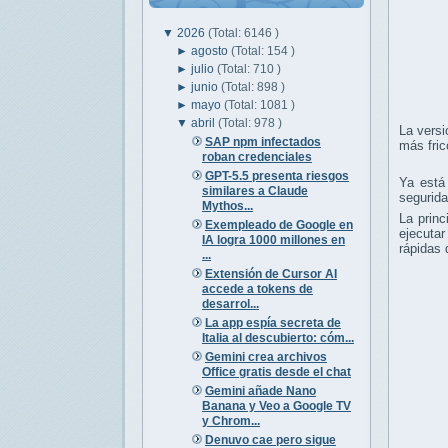
▼
2026
(Total: 6146 )
►
agosto
(Total: 154 )
►
julio
(Total: 710 )
►
junio
(Total: 898 )
►
mayo
(Total: 1081 )
▼
abril
(Total: 978 )
La versi
SAP npm infectados
más fric
roban credenciales
GPT-5.5 presenta riesgos
Ya está
similares a Claude
segurida
Mythos...
La prin
Exempleado de Google en
ejecutar
IA logra 1000 millones en
rápidas 
...
Extensión de Cursor AI
accede a tokens de
desarrol...
La app espía secreta de
Italia al descubierto: cóm...
Gemini crea archivos
Office gratis desde el chat
Gemini añade Nano
Banana y Veo a Google TV
y Chrom...
Denuvo cae pero sigue