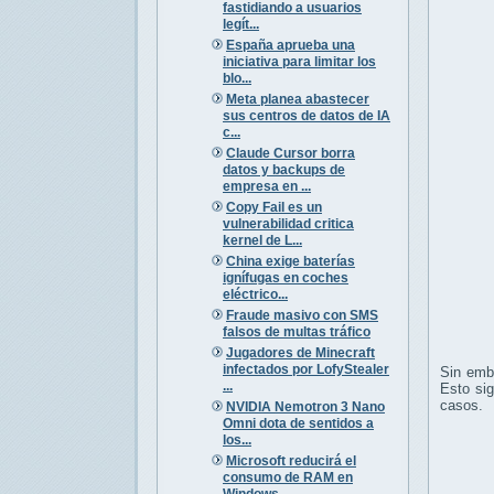
fastidiando a usuarios
legít...
España aprueba una
iniciativa para limitar los
blo...
Meta planea abastecer
sus centros de datos de IA
c...
Claude Cursor borra
datos y backups de
empresa en ...
Copy Fail es un
vulnerabilidad critica
kernel de L...
China exige baterías
ignífugas en coches
eléctrico...
Fraude masivo con SMS
falsos de multas tráfico
Jugadores de Minecraft
infectados por LofyStealer
Sin emba
...
Esto sig
casos.
NVIDIA Nemotron 3 Nano
Omni dota de sentidos a
los...
Microsoft reducirá el
consumo de RAM en
Windows