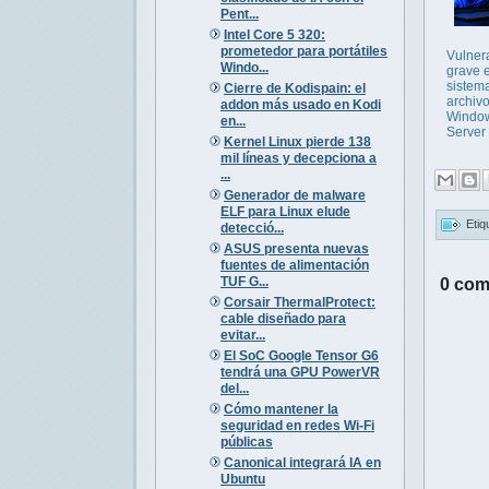
Pent...
Intel Core 5 320:
prometedor para portátiles
Vulner
Windo...
grave e
sistem
Cierre de Kodispain: el
archiv
addon más usado en Kodi
Window
en...
Server
Kernel Linux pierde 138
mil líneas y decepciona a
...
Generador de malware
ELF para Linux elude
Etiq
detecció...
ASUS presenta nuevas
fuentes de alimentación
TUF G...
0 com
Corsair ThermalProtect:
cable diseñado para
evitar...
El SoC Google Tensor G6
tendrá una GPU PowerVR
del...
Cómo mantener la
seguridad en redes Wi-Fi
públicas
Canonical integrará IA en
Ubuntu