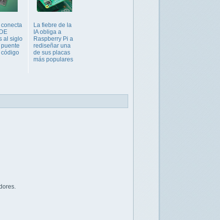
 conecta
La fiebre de la
IDE
IA obliga a
 al siglo
Raspberry Pi a
 puente
rediseñar una
 código
de sus placas
más populares
dores.