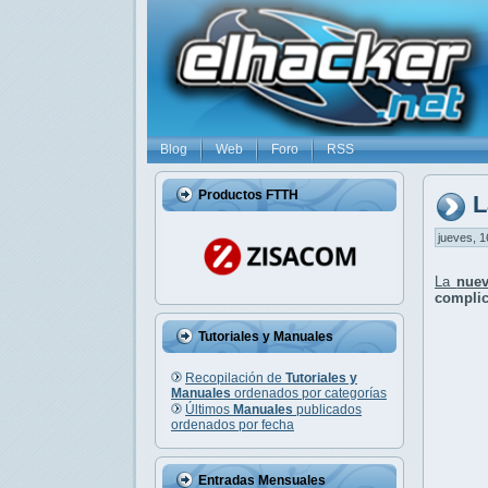
Blog
Web
Foro
RSS
Productos FTTH
L
jueves, 1
La
nuev
complic
Tutoriales y Manuales
Recopilación de
Tutoriales y
Manuales
ordenados por categorías
Últimos
Manuales
publicados
ordenados por fecha
Entradas Mensuales