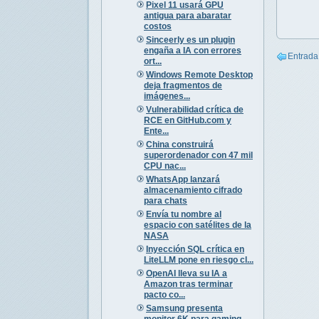
Pixel 11 usará GPU
antigua para abaratar
costos
Sinceerly es un plugin
engaña a IA con errores
Entrada
ort...
Windows Remote Desktop
deja fragmentos de
imágenes...
Vulnerabilidad crítica de
RCE en GitHub.com y
Ente...
China construirá
superordenador con 47 mil
CPU nac...
WhatsApp lanzará
almacenamiento cifrado
para chats
Envía tu nombre al
espacio con satélites de la
NASA
Inyección SQL crítica en
LiteLLM pone en riesgo cl...
OpenAI lleva su IA a
Amazon tras terminar
pacto co...
Samsung presenta
monitor 6K para gaming