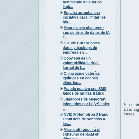
fastidiando a usuarios
legít...
España aprueba una
iniciativa para limitar los
blo...
Meta planea abastecer
sus centros de datos de IA
c...
Claude Cursor borra
datos y backups de
empresa en ...
Copy Fail es un
vulnerabilidad critica
kernel de L...
China exige baterías
ignífugas en coches
eléctrico...
Fraude masivo con SMS
falsos de multas tráfico
Jugadores de Minecraft
infectados por LofyStealer
Sin emba
...
Esto sig
casos.
NVIDIA Nemotron 3 Nano
Omni dota de sentidos a
los...
Microsoft reducirá el
consumo de RAM en
Windows