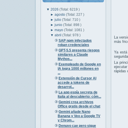
▼
2026
(Total: 6219 )
►
agosto
(Total: 227 )
►
julio
(Total: 710 )
►
junio
(Total: 898 )
►
mayo
(Total: 1081 )
▼
abril
(Total: 978 )
La versi
SAP npm infectados
más fric
roban credenciales
GPT-5.5 presenta riesgos
Ya está
similares a Claude
segurida
Mythos...
La prin
Exempleado de Google en
ejecutar
IA logra 1000 millones en
rápidas 
...
Extensión de Cursor AI
accede a tokens de
desarrol...
La app espía secreta de
Italia al descubierto: cóm...
Gemini crea archivos
Office gratis desde el chat
Gemini añade Nano
Banana y Veo a Google TV
y Chrom...
Denuvo cae pero sigue