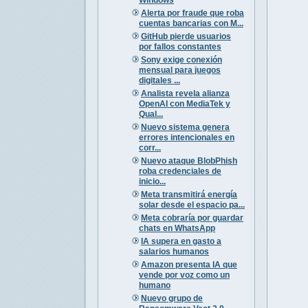
Alerta por fraude que roba
cuentas bancarias con M...
GitHub pierde usuarios
por fallos constantes
Sony exige conexión
mensual para juegos
digitales ...
Analista revela alianza
OpenAI con MediaTek y
Qual...
Nuevo sistema genera
errores intencionales en
corr...
Nuevo ataque BlobPhish
roba credenciales de
inicio...
Meta transmitirá energía
solar desde el espacio pa...
Meta cobraría por guardar
chats en WhatsApp
IA supera en gasto a
salarios humanos
Amazon presenta IA que
vende por voz como un
humano
Nuevo grupo de