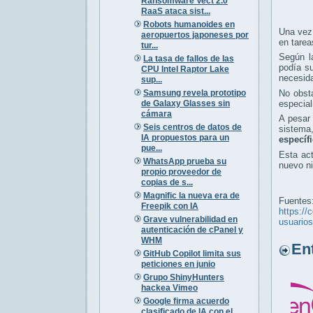
Ransomware Vect 2.0
RaaS ataca sist...
Robots humanoides en
Una vez
aeropuertos japoneses por
en tarea
tur...
Según l
La tasa de fallos de las
podía su
CPU Intel Raptor Lake
necesida
sup...
Samsung revela prototipo
No obsta
de Galaxy Glasses sin
especial
cámara
A pesar 
Seis centros de datos de
sistema
IA propuestos para un
específ
pue...
Esta act
WhatsApp prueba su
nuevo ni
propio proveedor de
copias de s...
Magnific la nueva era de
Fuentes
Freepik con IA
https://
Grave vulnerabilidad en
usuario
autenticación de cPanel y
WHM
Entr
GitHub Copilot limita sus
peticiones en junio
Grupo ShinyHunters
hackea Vimeo
Google firma acuerdo
clasificado de IA con el