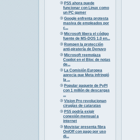
PS5 ahora puede
funcionar con Linux como
un PC gamer
Google enfrenta protesta
masiva de empleados por
c...
Microsoft libera el código
fuente de MS-DOS 1.0 en...
Rompen la protección
anti-piratería de Denuvo
Microsoft reemplaza
Copilot en el Bloc de notas
de...
La Comisión Europea
aprecia que Meta infringió
la ...
Popular paquete de PyPI
con 1 millón de descargas
...
Vision Pro revolucionan
cirugías de cataratas
PS5 podría exigir
conexión mensual a
internet
Movistar presenta fibra
On/Off con pago por uso
di...