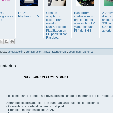
6.2:
Lanzado
Crea un
Raspberry
ATABoy
s gráficas
Rhythmbox 3.5
adaptador
vuelve a subir
discos 
ux
casero para
precios por el
antiguos
mando
alza en la RAM
XXI con
DualSense de
y anuncia una
USB de
PlayStation en
Pi 4 de 3 GB
abierto
PC por $20 con
Raspbe...
uetas:
actualización
,
configuración
,
linux
,
raspberrypi
,
seguridad
,
sistema
entarios :
PUBLICAR UN COMENTARIO
Los comentarios pueden ser revisados en cualquier momento por los modera
Serán publicados aquellos que cumplan las siguientes condiciones:
- Comentario acorde al contenido del post.
- Prohibido mensajes de tipo SPAM.