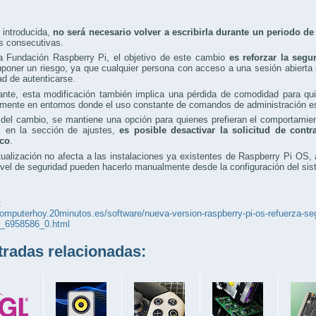
 introducida,
no será necesario volver a escribirla durante un periodo d
s consecutivas.
a Fundación Raspberry Pi, el objetivo de este cambio
es reforzar la segu
poner un riesgo, ya que cualquier persona con acceso a una sesión abierta 
d de autenticarse.
nte, esta modificación también implica una pérdida de comodidad para quie
mente en entornos donde el uso constante de comandos de administración es
del cambio, se mantiene una opción para quienes prefieran el comportamiento
, en la sección de ajustes,
es posible desactivar la solicitud de cont
ico
.
ualización no afecta a las instalaciones ya existentes de Raspberry Pi OS,
vel de seguridad pueden hacerlo manualmente desde la configuración del sis
:
computerhoy.20minutos.es/software/nueva-version-raspberry-pi-os-refuerza-seg
s_6958586_0.html
adas relacionadas: