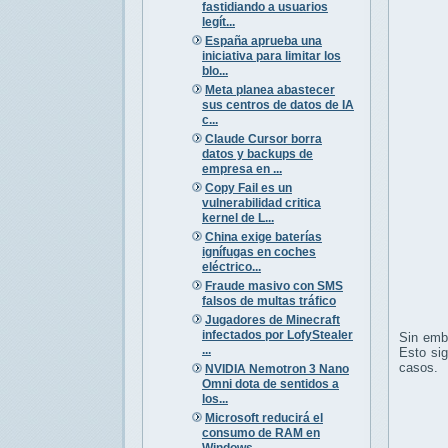
fastidiando a usuarios
legít...
España aprueba una
iniciativa para limitar los
blo...
Meta planea abastecer
sus centros de datos de IA
c...
Claude Cursor borra
datos y backups de
empresa en ...
Copy Fail es un
vulnerabilidad critica
kernel de L...
China exige baterías
ignífugas en coches
eléctrico...
Fraude masivo con SMS
falsos de multas tráfico
Jugadores de Minecraft
infectados por LofyStealer
Sin emba
...
Esto sig
casos.
NVIDIA Nemotron 3 Nano
Omni dota de sentidos a
los...
Microsoft reducirá el
consumo de RAM en
Windows