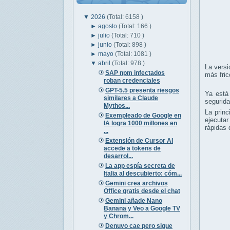
▼
2026
(Total: 6158 )
►
agosto
(Total: 166 )
►
julio
(Total: 710 )
►
junio
(Total: 898 )
►
mayo
(Total: 1081 )
▼
abril
(Total: 978 )
La versi
SAP npm infectados
más fric
roban credenciales
GPT-5.5 presenta riesgos
Ya está
similares a Claude
segurida
Mythos...
La prin
Exempleado de Google en
ejecutar
IA logra 1000 millones en
rápidas 
...
Extensión de Cursor AI
accede a tokens de
desarrol...
La app espía secreta de
Italia al descubierto: cóm...
Gemini crea archivos
Office gratis desde el chat
Gemini añade Nano
Banana y Veo a Google TV
y Chrom...
Denuvo cae pero sigue