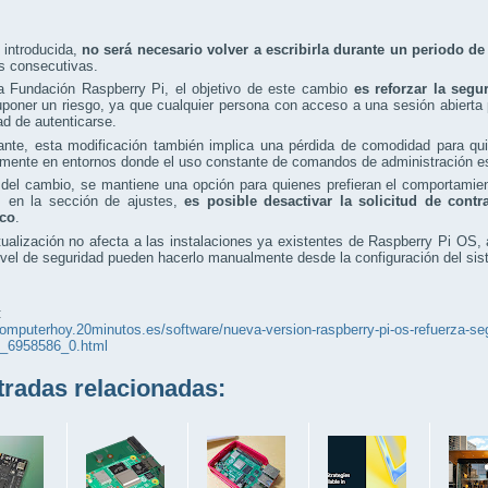
 introducida,
no será necesario volver a escribirla durante un periodo d
s consecutivas.
a Fundación Raspberry Pi, el objetivo de este cambio
es reforzar la segu
poner un riesgo, ya que cualquier persona con acceso a una sesión abierta 
d de autenticarse.
nte, esta modificación también implica una pérdida de comodidad para quie
mente en entornos donde el uso constante de comandos de administración es
del cambio, se mantiene una opción para quienes prefieran el comportamiento
, en la sección de ajustes,
es posible desactivar la solicitud de cont
ico
.
ualización no afecta a las instalaciones ya existentes de Raspberry Pi OS,
vel de seguridad pueden hacerlo manualmente desde la configuración del sis
:
computerhoy.20minutos.es/software/nueva-version-raspberry-pi-os-refuerza-seg
s_6958586_0.html
adas relacionadas: