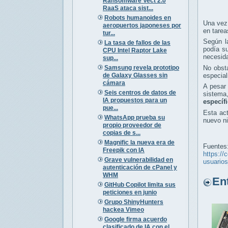
Ransomware Vect 2.0
RaaS ataca sist...
Robots humanoides en
Una vez
aeropuertos japoneses por
en tarea
tur...
Según l
La tasa de fallos de las
podía su
CPU Intel Raptor Lake
necesida
sup...
Samsung revela prototipo
No obsta
de Galaxy Glasses sin
especial
cámara
A pesar 
Seis centros de datos de
sistema
IA propuestos para un
específ
pue...
Esta act
WhatsApp prueba su
nuevo ni
propio proveedor de
copias de s...
Magnific la nueva era de
Fuentes
Freepik con IA
https://
Grave vulnerabilidad en
usuario
autenticación de cPanel y
WHM
Entr
GitHub Copilot limita sus
peticiones en junio
Grupo ShinyHunters
hackea Vimeo
Google firma acuerdo
clasificado de IA con el