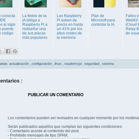
 conecta
La fiebre de la
Las Raspberry
Plan de
Fallos 
 IDE
IA obliga a
Pi suben de
Microsoft para
WebKit
s al siglo
Raspberry Pi a
precio en hasta
controlar la IA
iCloud 
n puente
rediseñar una
un 41% por los
Relay fi
 código
de sus placas
altos costes de
de usua
más populares
la memoria
uetas:
actualización
,
configuración
,
linux
,
raspberrypi
,
seguridad
,
sistema
entarios :
PUBLICAR UN COMENTARIO
Los comentarios pueden ser revisados en cualquier momento por los modera
Serán publicados aquellos que cumplan las siguientes condiciones:
- Comentario acorde al contenido del post.
- Prohibido mensajes de tipo SPAM.