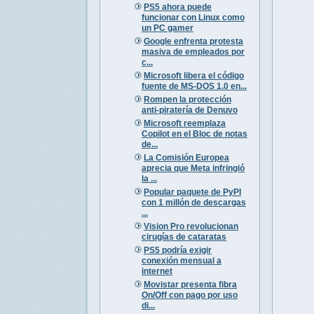
PS5 ahora puede
funcionar con Linux como
un PC gamer
Google enfrenta protesta
masiva de empleados por
c...
Microsoft libera el código
fuente de MS-DOS 1.0 en...
Rompen la protección
anti-piratería de Denuvo
Microsoft reemplaza
Copilot en el Bloc de notas
de...
La Comisión Europea
aprecia que Meta infringió
la ...
Popular paquete de PyPI
con 1 millón de descargas
...
Vision Pro revolucionan
cirugías de cataratas
PS5 podría exigir
conexión mensual a
internet
Movistar presenta fibra
On/Off con pago por uso
di...