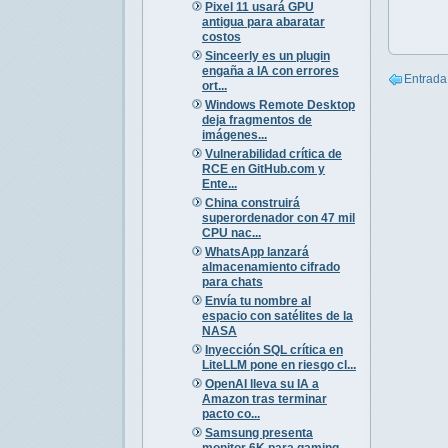
Pixel 11 usará GPU
antigua para abaratar
costos
Sinceerly es un plugin
engaña a IA con errores
Entrada
ort...
Windows Remote Desktop
deja fragmentos de
imágenes...
Vulnerabilidad crítica de
RCE en GitHub.com y
Ente...
China construirá
superordenador con 47 mil
CPU nac...
WhatsApp lanzará
almacenamiento cifrado
para chats
Envía tu nombre al
espacio con satélites de la
NASA
Inyección SQL crítica en
LiteLLM pone en riesgo cl...
OpenAI lleva su IA a
Amazon tras terminar
pacto co...
Samsung presenta
monitor 6K para gaming