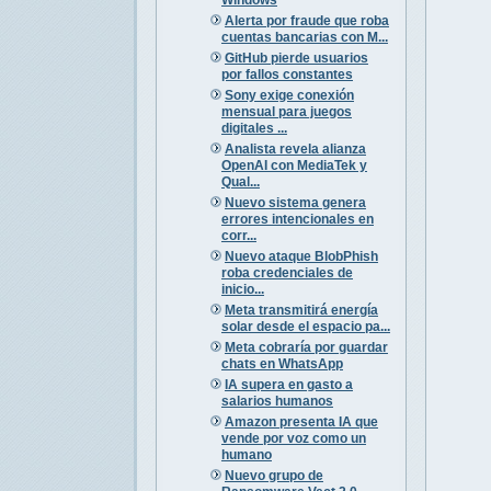
Alerta por fraude que roba
cuentas bancarias con M...
GitHub pierde usuarios
por fallos constantes
Sony exige conexión
mensual para juegos
digitales ...
Analista revela alianza
OpenAI con MediaTek y
Qual...
Nuevo sistema genera
errores intencionales en
corr...
Nuevo ataque BlobPhish
roba credenciales de
inicio...
Meta transmitirá energía
solar desde el espacio pa...
Meta cobraría por guardar
chats en WhatsApp
IA supera en gasto a
salarios humanos
Amazon presenta IA que
vende por voz como un
humano
Nuevo grupo de