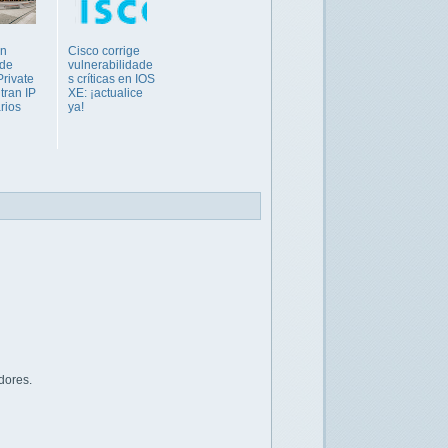
en
Cisco corrige
 de
vulnerabilidade
Private
s críticas en IOS
ltran IP
XE: ¡actualice
rios
ya!
dores.