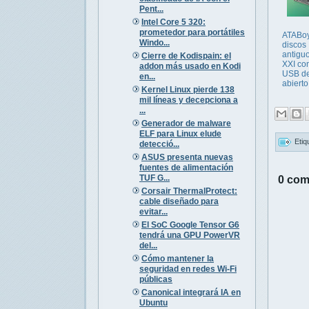
Pent...
Intel Core 5 320:
prometedor para portátiles
ATABoy
Windo...
discos
antiguo
Cierre de Kodispain: el
XXI co
addon más usado en Kodi
USB de
en...
abierto
Kernel Linux pierde 138
mil líneas y decepciona a
...
Generador de malware
ELF para Linux elude
Etiq
detecció...
ASUS presenta nuevas
fuentes de alimentación
TUF G...
0 com
Corsair ThermalProtect:
cable diseñado para
evitar...
El SoC Google Tensor G6
tendrá una GPU PowerVR
del...
Cómo mantener la
seguridad en redes Wi-Fi
públicas
Canonical integrará IA en
Ubuntu