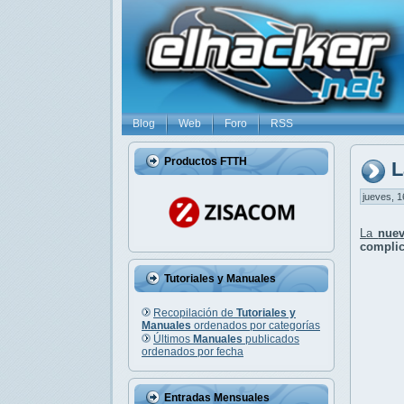
Blog
Web
Foro
RSS
Productos FTTH
L
jueves, 1
La
nuev
complic
Tutoriales y Manuales
Recopilación de
Tutoriales y
Manuales
ordenados por categorías
Últimos
Manuales
publicados
ordenados por fecha
Entradas Mensuales