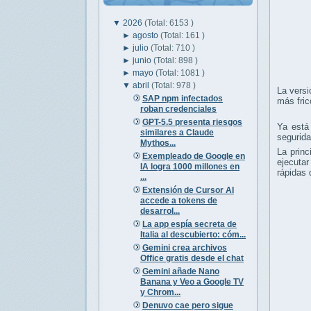
▼
2026
(Total: 6153 )
►
agosto
(Total: 161 )
►
julio
(Total: 710 )
►
junio
(Total: 898 )
►
mayo
(Total: 1081 )
▼
abril
(Total: 978 )
La versi
SAP npm infectados
más fric
roban credenciales
GPT-5.5 presenta riesgos
Ya está
similares a Claude
segurida
Mythos...
La prin
Exempleado de Google en
ejecutar
IA logra 1000 millones en
rápidas 
...
Extensión de Cursor AI
accede a tokens de
desarrol...
La app espía secreta de
Italia al descubierto: cóm...
Gemini crea archivos
Office gratis desde el chat
Gemini añade Nano
Banana y Veo a Google TV
y Chrom...
Denuvo cae pero sigue