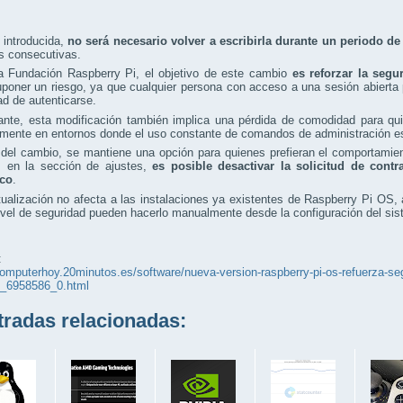
 introducida,
no será necesario volver a escribirla durante un periodo d
s consecutivas.
a Fundación Raspberry Pi, el objetivo de este cambio
es reforzar la segu
poner un riesgo, ya que cualquier persona con acceso a una sesión abierta 
d de autenticarse.
nte, esta modificación también implica una pérdida de comodidad para quie
mente en entornos donde el uso constante de comandos de administración es
del cambio, se mantiene una opción para quienes prefieran el comportamiento
, en la sección de ajustes,
es posible desactivar la solicitud de cont
ico
.
ualización no afecta a las instalaciones ya existentes de Raspberry Pi OS,
vel de seguridad pueden hacerlo manualmente desde la configuración del sis
:
computerhoy.20minutos.es/software/nueva-version-raspberry-pi-os-refuerza-seg
s_6958586_0.html
adas relacionadas: