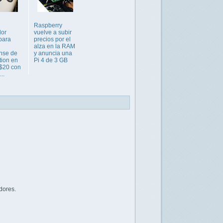
n
Raspberry
dor
vuelve a subir
para
precios por el
alza en la RAM
nse de
y anuncia una
tion en
Pi 4 de 3 GB
$20 con
..
dores.