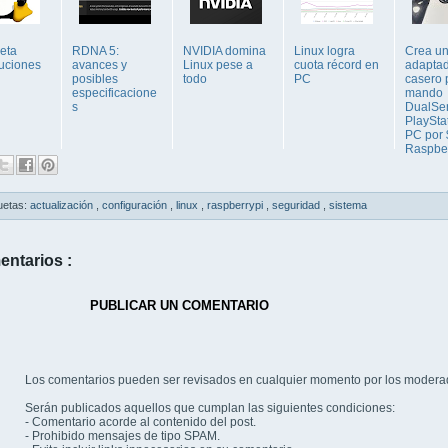
veta
RDNA 5:
NVIDIA domina
Linux logra
Crea u
buciones
avances y
Linux pese a
cuota récord en
adapta
posibles
todo
PC
casero 
especificacione
mando
s
DualSe
PlaySta
PC por 
Raspbe.
uetas:
actualización
,
configuración
,
linux
,
raspberrypi
,
seguridad
,
sistema
entarios :
PUBLICAR UN COMENTARIO
Los comentarios pueden ser revisados en cualquier momento por los modera
Serán publicados aquellos que cumplan las siguientes condiciones:
- Comentario acorde al contenido del post.
- Prohibido mensajes de tipo SPAM.