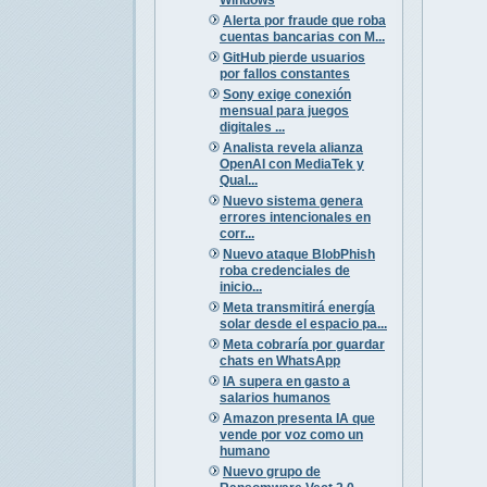
Alerta por fraude que roba
cuentas bancarias con M...
GitHub pierde usuarios
por fallos constantes
Sony exige conexión
mensual para juegos
digitales ...
Analista revela alianza
OpenAI con MediaTek y
Qual...
Nuevo sistema genera
errores intencionales en
corr...
Nuevo ataque BlobPhish
roba credenciales de
inicio...
Meta transmitirá energía
solar desde el espacio pa...
Meta cobraría por guardar
chats en WhatsApp
IA supera en gasto a
salarios humanos
Amazon presenta IA que
vende por voz como un
humano
Nuevo grupo de