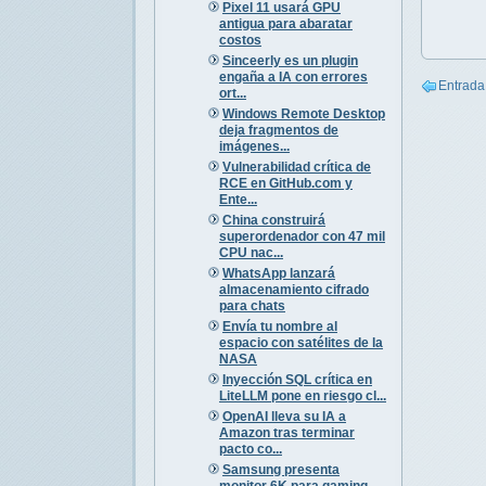
Pixel 11 usará GPU
antigua para abaratar
costos
Sinceerly es un plugin
engaña a IA con errores
Entrada
ort...
Windows Remote Desktop
deja fragmentos de
imágenes...
Vulnerabilidad crítica de
RCE en GitHub.com y
Ente...
China construirá
superordenador con 47 mil
CPU nac...
WhatsApp lanzará
almacenamiento cifrado
para chats
Envía tu nombre al
espacio con satélites de la
NASA
Inyección SQL crítica en
LiteLLM pone en riesgo cl...
OpenAI lleva su IA a
Amazon tras terminar
pacto co...
Samsung presenta
monitor 6K para gaming