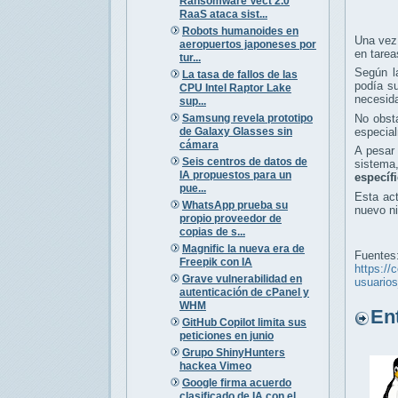
Ransomware Vect 2.0
RaaS ataca sist...
Robots humanoides en
Una vez
aeropuertos japoneses por
en tarea
tur...
Según l
La tasa de fallos de las
podía su
CPU Intel Raptor Lake
necesida
sup...
Samsung revela prototipo
No obsta
de Galaxy Glasses sin
especial
cámara
A pesar 
Seis centros de datos de
sistema
IA propuestos para un
específ
pue...
Esta act
WhatsApp prueba su
nuevo ni
propio proveedor de
copias de s...
Magnific la nueva era de
Fuentes
Freepik con IA
https://
Grave vulnerabilidad en
usuario
autenticación de cPanel y
WHM
Entr
GitHub Copilot limita sus
peticiones en junio
Grupo ShinyHunters
hackea Vimeo
Google firma acuerdo
clasificado de IA con el