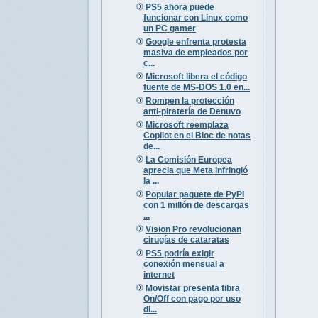
PS5 ahora puede
funcionar con Linux como
un PC gamer
Google enfrenta protesta
masiva de empleados por
c...
Microsoft libera el código
fuente de MS-DOS 1.0 en...
Rompen la protección
anti-piratería de Denuvo
Microsoft reemplaza
Copilot en el Bloc de notas
de...
La Comisión Europea
aprecia que Meta infringió
la ...
Popular paquete de PyPI
con 1 millón de descargas
...
Vision Pro revolucionan
cirugías de cataratas
PS5 podría exigir
conexión mensual a
internet
Movistar presenta fibra
On/Off con pago por uso
di...