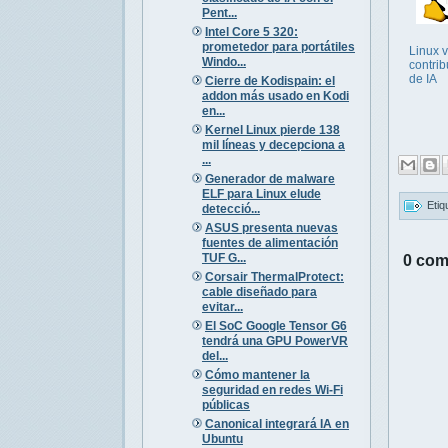
Pent...
Intel Core 5 320:
prometedor para portátiles
Linux 
Windo...
contri
de IA
Cierre de Kodispain: el
addon más usado en Kodi
en...
Kernel Linux pierde 138
mil líneas y decepciona a
...
Generador de malware
ELF para Linux elude
Etiq
detecció...
ASUS presenta nuevas
fuentes de alimentación
TUF G...
0 com
Corsair ThermalProtect:
cable diseñado para
evitar...
El SoC Google Tensor G6
tendrá una GPU PowerVR
del...
Cómo mantener la
seguridad en redes Wi-Fi
públicas
Canonical integrará IA en
Ubuntu