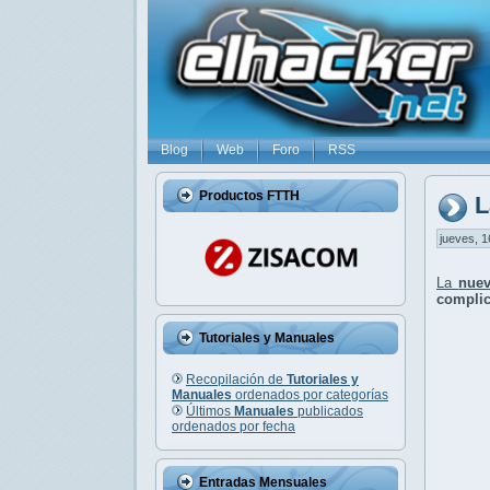
Blog
Web
Foro
RSS
Productos FTTH
L
jueves, 1
La
nuev
complic
Tutoriales y Manuales
Recopilación de
Tutoriales y
Manuales
ordenados por categorías
Últimos
Manuales
publicados
ordenados por fecha
Entradas Mensuales