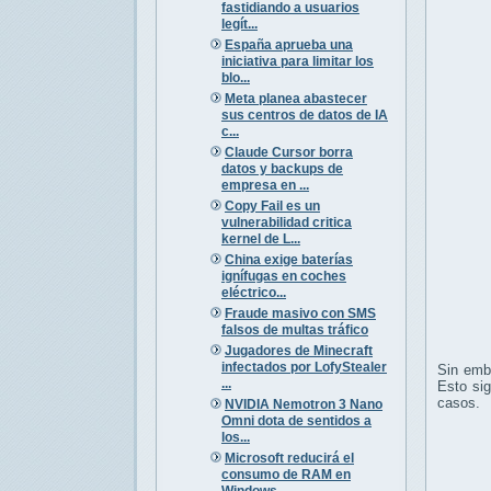
fastidiando a usuarios
legít...
España aprueba una
iniciativa para limitar los
blo...
Meta planea abastecer
sus centros de datos de IA
c...
Claude Cursor borra
datos y backups de
empresa en ...
Copy Fail es un
vulnerabilidad critica
kernel de L...
China exige baterías
ignífugas en coches
eléctrico...
Fraude masivo con SMS
falsos de multas tráfico
Jugadores de Minecraft
infectados por LofyStealer
Sin emba
...
Esto sig
casos.
NVIDIA Nemotron 3 Nano
Omni dota de sentidos a
los...
Microsoft reducirá el
consumo de RAM en
Windows