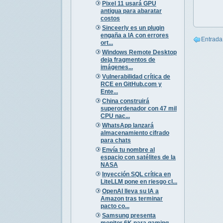
Pixel 11 usará GPU
antigua para abaratar
costos
Sinceerly es un plugin
engaña a IA con errores
Entrada
ort...
Windows Remote Desktop
deja fragmentos de
imágenes...
Vulnerabilidad crítica de
RCE en GitHub.com y
Ente...
China construirá
superordenador con 47 mil
CPU nac...
WhatsApp lanzará
almacenamiento cifrado
para chats
Envía tu nombre al
espacio con satélites de la
NASA
Inyección SQL crítica en
LiteLLM pone en riesgo cl...
OpenAI lleva su IA a
Amazon tras terminar
pacto co...
Samsung presenta
monitor 6K para gaming