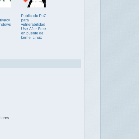
Publicado PoC
rivacy
para
indows
vulnerabilidad
Use-After-Free
en puente de
kernel Linux
dores.