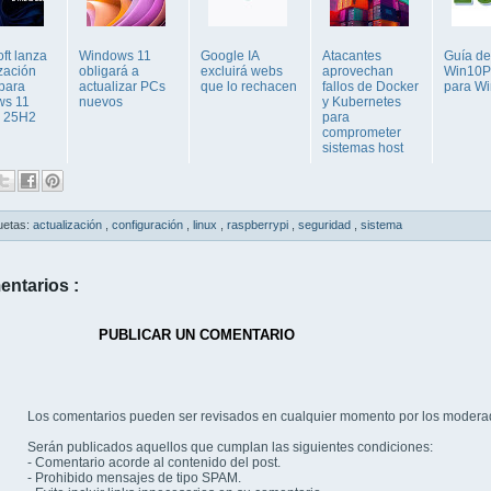
ft lanza
Windows 11
Google IA
Atacantes
Guía de
zación
obligará a
excluirá webs
aprovechan
Win10P
para
actualizar PCs
que lo rechacen
fallos de Docker
para W
ws 11
nuevos
y Kubernetes
y 25H2
para
comprometer
sistemas host
uetas:
actualización
,
configuración
,
linux
,
raspberrypi
,
seguridad
,
sistema
entarios :
PUBLICAR UN COMENTARIO
Los comentarios pueden ser revisados en cualquier momento por los modera
Serán publicados aquellos que cumplan las siguientes condiciones:
- Comentario acorde al contenido del post.
- Prohibido mensajes de tipo SPAM.