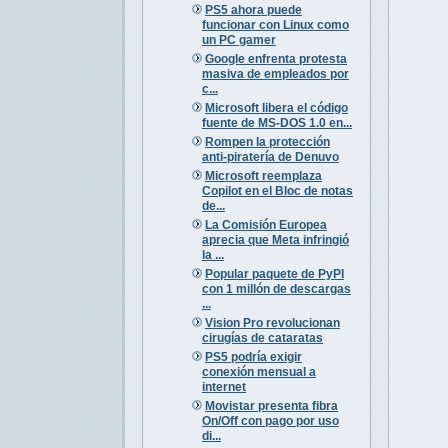
PS5 ahora puede
funcionar con Linux como
un PC gamer
Google enfrenta protesta
masiva de empleados por
c...
Microsoft libera el código
fuente de MS-DOS 1.0 en...
Rompen la protección
anti-piratería de Denuvo
Microsoft reemplaza
Copilot en el Bloc de notas
de...
La Comisión Europea
aprecia que Meta infringió
la ...
Popular paquete de PyPI
con 1 millón de descargas
...
Vision Pro revolucionan
cirugías de cataratas
PS5 podría exigir
conexión mensual a
internet
Movistar presenta fibra
On/Off con pago por uso
di...