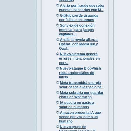
Alerta por fraude que roba
cuentas bancarias con M...
GitHub pierde usuarios
por fallos constantes
Sony exige conexión
mensual para juegos
digitales ...
Analista revela alianza
OpenAI con MediaTek y
Qual...
Nuevo sistema genera
errores intencionales en
corr...
Nuevo ataque BlobPhish
roba credenciales de
inicio...
Meta transmitirá energía
solar desde el espacio pa...
Meta cobraría por guardar
chats en WhatsApp
IA supera en gasto a
salarios humanos
Amazon presenta IA que
vende por voz como un
humano
Nuevo grupo de