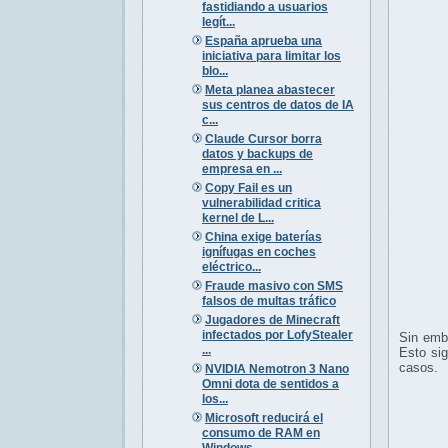
fastidiando a usuarios
legít...
España aprueba una
iniciativa para limitar los
blo...
Meta planea abastecer
sus centros de datos de IA
c...
Claude Cursor borra
datos y backups de
empresa en ...
Copy Fail es un
vulnerabilidad critica
kernel de L...
China exige baterías
ignífugas en coches
eléctrico...
Fraude masivo con SMS
falsos de multas tráfico
Jugadores de Minecraft
infectados por LofyStealer
Sin emba
...
Esto sig
casos.
NVIDIA Nemotron 3 Nano
Omni dota de sentidos a
los...
Microsoft reducirá el
consumo de RAM en
Windows