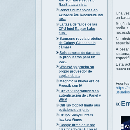
Ransomware Vect 2.0
RaaS ataca sist...
Robots humanoides en
Una vez
aeropuertos japoneses por
en tarea
tur...
Según l
La tasa de fallos de las
podía su
CPU Intel Raptor Lake
necesida
sup...
Samsung revela prototipo
No obsta
de Galaxy Glasses sin
especial
cámara
A pesar 
Seis centros de datos de
sistema
IA propuestos para un
específ
pue...
Esta act
WhatsApp prueba su
nuevo ni
propio proveedor de
copias de s...
Magnific la nueva era de
Fuentes
Freepik con IA
https://
Grave vulnerabilidad en
usuario
autenticación de cPanel y
WHM
Entr
GitHub Copilot limita sus
peticiones en junio
Grupo ShinyHunters
hackea Vimeo
Google firma acuerdo
clasificado de IA con el