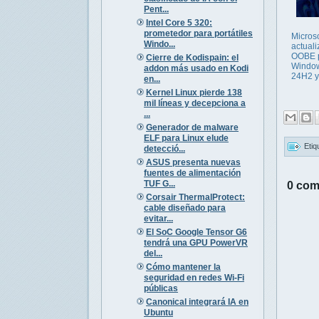
Pent...
Intel Core 5 320:
prometedor para portátiles
Microso
Windo...
actuali
OOBE 
Cierre de Kodispain: el
Windo
addon más usado en Kodi
24H2 
en...
Kernel Linux pierde 138
mil líneas y decepciona a
...
Generador de malware
ELF para Linux elude
Etiq
detecció...
ASUS presenta nuevas
fuentes de alimentación
TUF G...
0 com
Corsair ThermalProtect:
cable diseñado para
evitar...
El SoC Google Tensor G6
tendrá una GPU PowerVR
del...
Cómo mantener la
seguridad en redes Wi-Fi
públicas
Canonical integrará IA en
Ubuntu