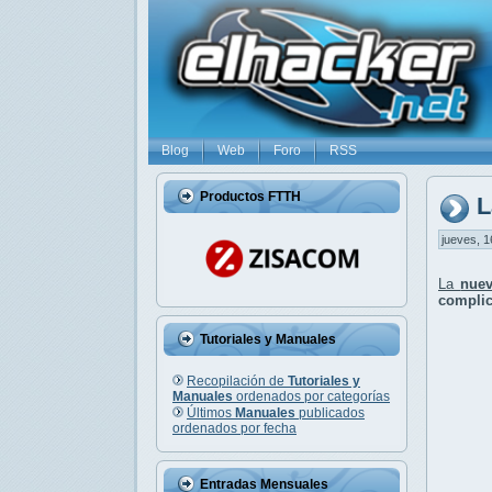
Blog
Web
Foro
RSS
Productos FTTH
L
jueves, 1
La
nuev
complic
Tutoriales y Manuales
Recopilación de
Tutoriales y
Manuales
ordenados por categorías
Últimos
Manuales
publicados
ordenados por fecha
Entradas Mensuales