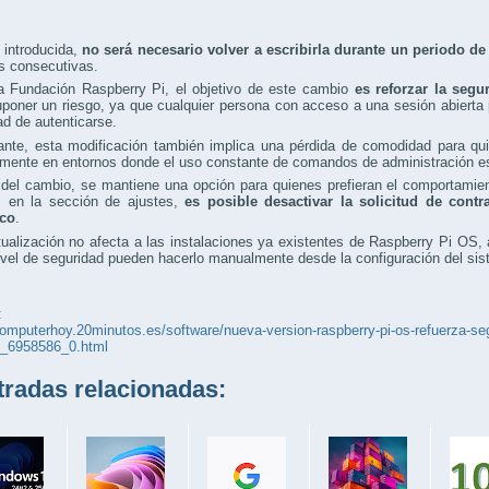
 introducida,
no será necesario volver a escribirla durante un periodo d
s consecutivas.
a Fundación Raspberry Pi, el objetivo de este cambio
es reforzar la segu
poner un riesgo, ya que cualquier persona con acceso a una sesión abierta 
d de autenticarse.
nte, esta modificación también implica una pérdida de comodidad para quie
mente en entornos donde el uso constante de comandos de administración es
del cambio, se mantiene una opción para quienes prefieran el comportamiento
, en la sección de ajustes,
es posible desactivar la solicitud de cont
ico
.
ualización no afecta a las instalaciones ya existentes de Raspberry Pi OS,
vel de seguridad pueden hacerlo manualmente desde la configuración del sis
:
computerhoy.20minutos.es/software/nueva-version-raspberry-pi-os-refuerza-seg
s_6958586_0.html
adas relacionadas: