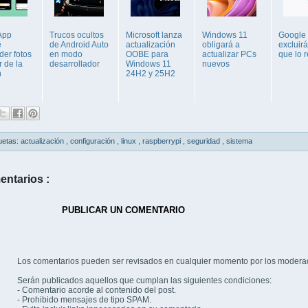
App
Trucos ocultos
Microsoft lanza
Windows 11
Google 
e
de Android Auto
actualización
obligará a
excluir
der fotos
en modo
OOBE para
actualizar PCs
que lo 
r de la
desarrollador
Windows 11
nuevos
n
24H2 y 25H2
uetas:
actualización
,
configuración
,
linux
,
raspberrypi
,
seguridad
,
sistema
entarios :
PUBLICAR UN COMENTARIO
Los comentarios pueden ser revisados en cualquier momento por los modera
Serán publicados aquellos que cumplan las siguientes condiciones:
- Comentario acorde al contenido del post.
- Prohibido mensajes de tipo SPAM.