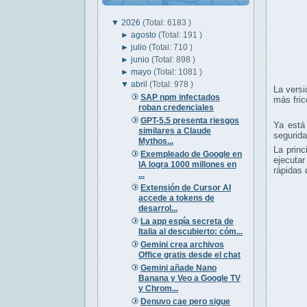
▼
2026
(Total: 6183 )
►
agosto
(Total: 191 )
►
julio
(Total: 710 )
►
junio
(Total: 898 )
►
mayo
(Total: 1081 )
▼
abril
(Total: 978 )
La versi
SAP npm infectados
más fric
roban credenciales
GPT-5.5 presenta riesgos
Ya está
similares a Claude
segurida
Mythos...
La prin
Exempleado de Google en
ejecutar
IA logra 1000 millones en
rápidas 
...
Extensión de Cursor AI
accede a tokens de
desarrol...
La app espía secreta de
Italia al descubierto: cóm...
Gemini crea archivos
Office gratis desde el chat
Gemini añade Nano
Banana y Veo a Google TV
y Chrom...
Denuvo cae pero sigue