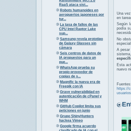
Ransomware Vect 2.0
RaaS ataca sist...
Robots humanoides en
Una vez
aeropuertos japoneses por
en tarea
tur...
Según l
La tasa de fallos de las
podía su
CPU Intel Raptor Lake
necesida
sup...
Samsung revela prototipo
No obsta
de Galaxy Glasses sin
especial
cámara
A pesar 
Seis centros de datos de
sistema
IA propuestos para un
específ
pue...
Esta act
WhatsApp prueba su
nuevo ni
propio proveedor de
copias de s...
Magnific la nueva era de
Fuentes
Freepik con IA
https://
Grave vulnerabilidad en
usuario
autenticación de cPanel y
WHM
Entr
GitHub Copilot limita sus
peticiones en junio
Grupo ShinyHunters
hackea Vimeo
Google firma acuerdo
clasificado de IA con el