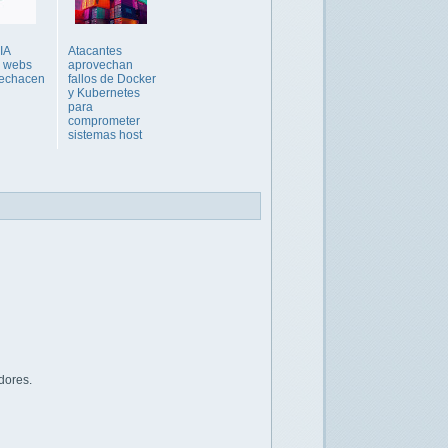
IA
Atacantes
á webs
aprovechan
rechacen
fallos de Docker
y Kubernetes
para
comprometer
sistemas host
dores.