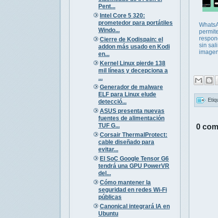
Pent...
Intel Core 5 320:
prometedor para portátiles
Whats
Windo...
permit
respon
Cierre de Kodispain: el
sin sali
addon más usado en Kodi
image
en...
Kernel Linux pierde 138
mil líneas y decepciona a
...
Generador de malware
ELF para Linux elude
Etiq
detecció...
ASUS presenta nuevas
fuentes de alimentación
TUF G...
0 com
Corsair ThermalProtect:
cable diseñado para
evitar...
El SoC Google Tensor G6
tendrá una GPU PowerVR
del...
Cómo mantener la
seguridad en redes Wi-Fi
públicas
Canonical integrará IA en
Ubuntu