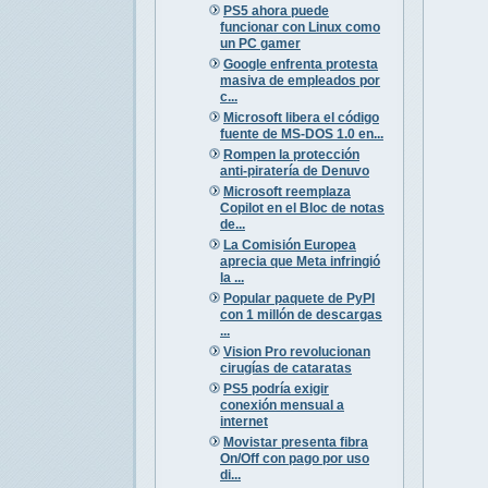
PS5 ahora puede
funcionar con Linux como
un PC gamer
Google enfrenta protesta
masiva de empleados por
c...
Microsoft libera el código
fuente de MS-DOS 1.0 en...
Rompen la protección
anti-piratería de Denuvo
Microsoft reemplaza
Copilot en el Bloc de notas
de...
La Comisión Europea
aprecia que Meta infringió
la ...
Popular paquete de PyPI
con 1 millón de descargas
...
Vision Pro revolucionan
cirugías de cataratas
PS5 podría exigir
conexión mensual a
internet
Movistar presenta fibra
On/Off con pago por uso
di...