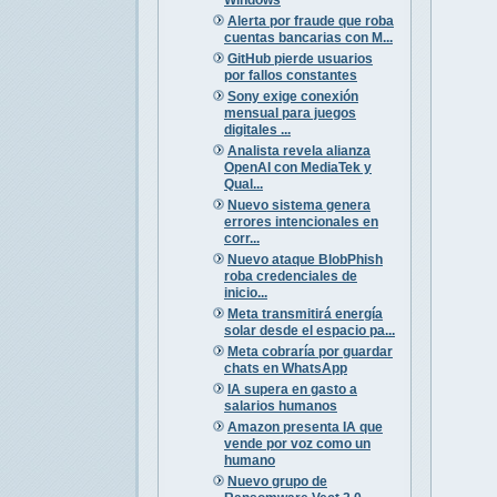
Alerta por fraude que roba
cuentas bancarias con M...
GitHub pierde usuarios
por fallos constantes
Sony exige conexión
mensual para juegos
digitales ...
Analista revela alianza
OpenAI con MediaTek y
Qual...
Nuevo sistema genera
errores intencionales en
corr...
Nuevo ataque BlobPhish
roba credenciales de
inicio...
Meta transmitirá energía
solar desde el espacio pa...
Meta cobraría por guardar
chats en WhatsApp
IA supera en gasto a
salarios humanos
Amazon presenta IA que
vende por voz como un
humano
Nuevo grupo de