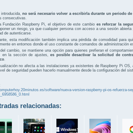
 introducida,
no será necesario volver a escribirla durante un periodo d
s consecutivas.
a Fundación Raspberry Pi, el objetivo de este cambio
es reforzar la segu
poner un riesgo, ya que cualquier persona con acceso a una sesión abierta 
d de autenticarse.
nte, esta modificación también implica una pérdida de comodidad para quie
mente en entornos donde el uso constante de comandos de administración es
del cambio, se mantiene una opción para quienes prefieran el comportamiento
, en la sección de ajustes,
es posible desactivar la solicitud de cont
ico
.
ualización no afecta a las instalaciones ya existentes de Raspberry Pi OS,
vel de seguridad pueden hacerlo manualmente desde la configuración del sis
:
computerhoy.20minutos.es/software/nueva-version-raspberry-pi-os-refuerza-seg
s_6958586_0.html
adas relacionadas: