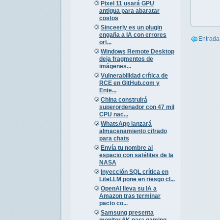
Pixel 11 usará GPU
antigua para abaratar
costos
Sinceerly es un plugin
engaña a IA con errores
Entrada
ort...
Windows Remote Desktop
deja fragmentos de
imágenes...
Vulnerabilidad crítica de
RCE en GitHub.com y
Ente...
China construirá
superordenador con 47 mil
CPU nac...
WhatsApp lanzará
almacenamiento cifrado
para chats
Envía tu nombre al
espacio con satélites de la
NASA
Inyección SQL crítica en
LiteLLM pone en riesgo cl...
OpenAI lleva su IA a
Amazon tras terminar
pacto co...
Samsung presenta
monitor 6K para gaming