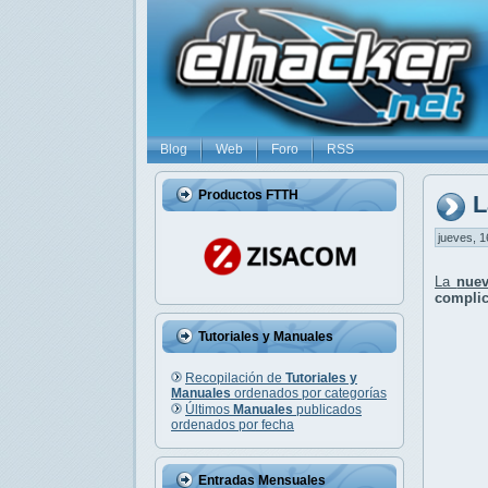
Blog
Web
Foro
RSS
Productos FTTH
L
jueves, 1
La
nuev
complic
Tutoriales y Manuales
Recopilación de
Tutoriales y
Manuales
ordenados por categorías
Últimos
Manuales
publicados
ordenados por fecha
Entradas Mensuales