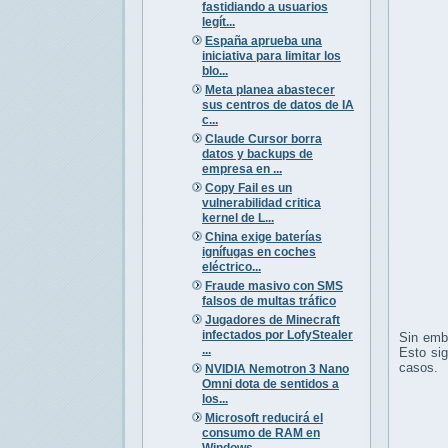
fastidiando a usuarios
legít...
España aprueba una
iniciativa para limitar los
blo...
Meta planea abastecer
sus centros de datos de IA
c...
Claude Cursor borra
datos y backups de
empresa en ...
Copy Fail es un
vulnerabilidad critica
kernel de L...
China exige baterías
ignífugas en coches
eléctrico...
Fraude masivo con SMS
falsos de multas tráfico
Jugadores de Minecraft
infectados por LofyStealer
Sin emba
...
Esto sig
casos.
NVIDIA Nemotron 3 Nano
Omni dota de sentidos a
los...
Microsoft reducirá el
consumo de RAM en
Windows