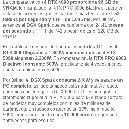
La comparativa con
4 RTX 4090 proporciona 96 GB de
VRAM
, lo mismo que la RTX PRO 6000 Blackwell, pero en
esta ocasión vemos que es bastante más lento con
71,52
tokens por segundo y TTFT de 1.045 ms
. Por último,
tenemos el
DGX Spark
que se conforma con
24,41 tokens
por segundo
y TTFT de 741 a pesar de tener 128 GB de
VRAM.
En cuanto al consumo de energía usando los TDP, las
4
RTX 4090 llegarían a 1.800W mientras que las 4 RTX
5090 alcanzan 2.300W
. En comparación, la
RTX PRO 6000
Blackwell consume 600W
, prácticamente 4 veces menos
que la combinación de 5090.
Por último, el
DGX Spark consume 240W y
se trata de
un
PC completo
, así que tampoco está nada mal. Así pues,
podemos concluir que la RTX 6000 PRO es una gráfica
claramente superior a la RTX 5090 para IA cuando se trata
de modelos muy complejos con miles de millones de
parámetros. En juegos es apenas un 10% mejor que la
5090, pero claro, cuesta unos
10.000 euros
así que no la
aprovechas para ese uso..