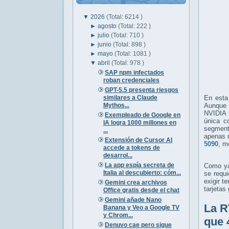
▼
2026
(Total: 6214 )
►
agosto
(Total: 222 )
►
julio
(Total: 710 )
►
junio
(Total: 898 )
►
mayo
(Total: 1081 )
▼
abril
(Total: 978 )
SAP npm infectados
roban credenciales
GPT-5.5 presenta riesgos
similares a Claude
En esta
Mythos...
Aunque 
NVIDIA l
Exempleado de Google en
única c
IA logra 1000 millones en
segment
...
apenas 
Extensión de Cursor AI
5090
, m
accede a tokens de
desarrol...
La app espía secreta de
Como ya 
Italia al descubierto: cóm...
se requ
exigir 
Gemini crea archivos
tarjetas
Office gratis desde el chat
Gemini añade Nano
La R
Banana y Veo a Google TV
y Chrom...
que 
Denuvo cae pero sigue