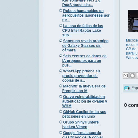
Ransomware Vect 2.0
RaaS ataca sist...
Robots humanoides en
aeropuertos japoneses por
tur...
La tasa de fallos de las
CPU Intel Raptor Lake
sup...
Microso
Samsung revela prototipo
recomi
de Galaxy Glasses sin
GB de
cámara
para j
Seis centros de datos de
Windo
IA propuestos para un
pue...
WhatsApp prueba su
propio proveedor de
copias de s...
Magnific la nueva era de
Etiq
Freepik con IA
Grave vulnerabilidad en
autenticación de cPanel y
0 com
WHM
GitHub Copilot limita sus
peticiones en junio
Grupo ShinyHunters
hackea Vimeo
Google firma acuerdo
clasificado de IA con el