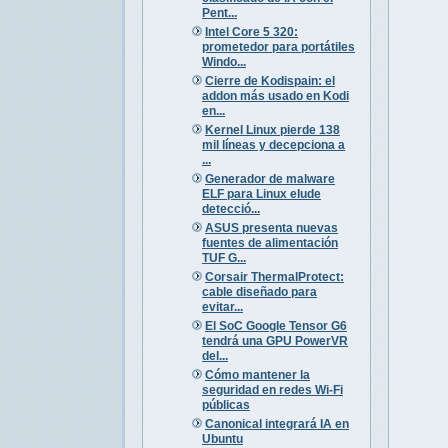
Pent...
Intel Core 5 320:
prometedor para portátiles
Windo...
Cierre de Kodispain: el
addon más usado en Kodi
en...
Kernel Linux pierde 138
mil líneas y decepciona a
...
Generador de malware
ELF para Linux elude
detecció...
ASUS presenta nuevas
fuentes de alimentación
TUF G...
Corsair ThermalProtect:
cable diseñado para
evitar...
El SoC Google Tensor G6
tendrá una GPU PowerVR
del...
Cómo mantener la
seguridad en redes Wi-Fi
públicas
Canonical integrará IA en
Ubuntu