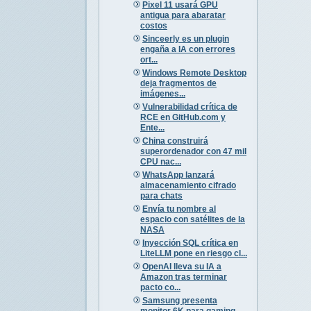
Pixel 11 usará GPU
antigua para abaratar
costos
Sinceerly es un plugin
engaña a IA con errores
ort...
Windows Remote Desktop
deja fragmentos de
imágenes...
Vulnerabilidad crítica de
RCE en GitHub.com y
Ente...
China construirá
superordenador con 47 mil
CPU nac...
WhatsApp lanzará
almacenamiento cifrado
para chats
Envía tu nombre al
espacio con satélites de la
NASA
Inyección SQL crítica en
LiteLLM pone en riesgo cl...
OpenAI lleva su IA a
Amazon tras terminar
pacto co...
Samsung presenta
monitor 6K para gaming