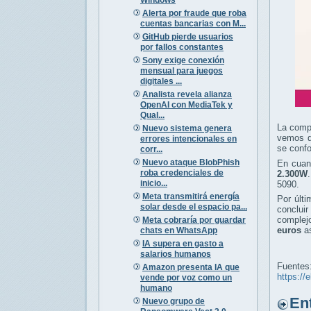
Alerta por fraude que roba
cuentas bancarias con M...
GitHub pierde usuarios
por fallos constantes
Sony exige conexión
mensual para juegos
digitales ...
Analista revela alianza
OpenAI con MediaTek y
Qual...
La comp
Nuevo sistema genera
vemos q
errores intencionales en
se conf
corr...
Nuevo ataque BlobPhish
En cuan
roba credenciales de
2.300W
inicio...
5090.
Meta transmitirá energía
Por últi
solar desde el espacio pa...
conclui
complej
Meta cobraría por guardar
euros
as
chats en WhatsApp
IA supera en gasto a
salarios humanos
Fuentes
Amazon presenta IA que
https://
vende por voz como un
humano
Entr
Nuevo grupo de