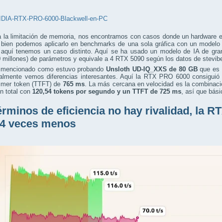
a la limitación de memoria, nos encontramos con casos donde un hardware 
i bien podemos aplicarlo en benchmarks de una sola gráfica con un modelo
, aquí tenemos un caso distinto. Aquí se ha usado un modelo de IA de g
 millones) de parámetros y equivale a 4 RTX 5090 según los datos de stevib
 mencionado como estuvo probando
Unsloth UD-IQ_XXS de 80 GB
que es 
ualmente vemos diferencias interesantes. Aquí la RTX PRO 6000 consiguió
rimer token (TTFT) de
765 ms
. La más cercana en velocidad es la combinaci
 total con
120,54 tokens por segundo
y un TTFT de 725 ms
, así que bás
érminos de eficiencia no hay rivalidad, la
 4 veces menos