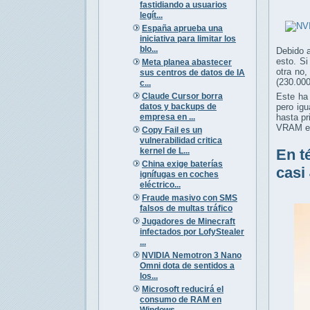
fastidiando a usuarios
legít...
España aprueba una
iniciativa para limitar los
blo...
Debido 
esto. S
Meta planea abastecer
otra no
sus centros de datos de IA
(230.000
c...
Claude Cursor borra
Este ha
datos y backups de
pero ig
empresa en ...
hasta p
VRAM en
Copy Fail es un
vulnerabilidad critica
kernel de L...
En t
China exige baterías
casi
ignífugas en coches
eléctrico...
Fraude masivo con SMS
falsos de multas tráfico
Jugadores de Minecraft
infectados por LofyStealer
...
NVIDIA Nemotron 3 Nano
Omni dota de sentidos a
los...
Microsoft reducirá el
consumo de RAM en
Windows