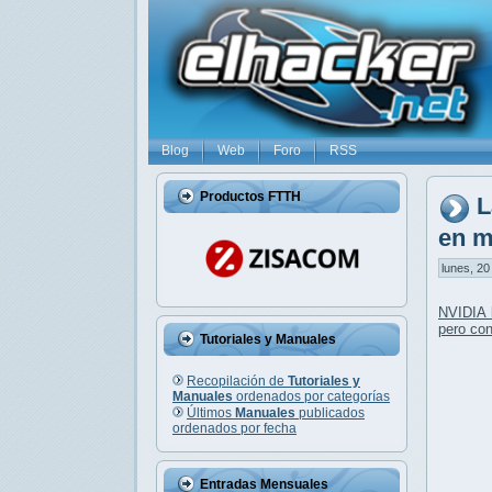
Blog
Web
Foro
RSS
Productos FTTH
L
en m
lunes, 20
NVIDIA 
pero co
Tutoriales y Manuales
Recopilación de
Tutoriales y
Manuales
ordenados por categorías
Últimos
Manuales
publicados
ordenados por fecha
Entradas Mensuales