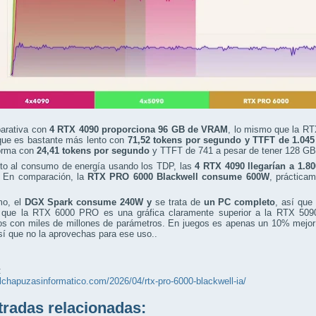
arativa con
4 RTX 4090 proporciona 96 GB de VRAM
, lo mismo que la RT
ue es bastante más lento con
71,52 tokens por segundo y TTFT de 1.04
orma con
24,41 tokens por segundo
y TTFT de 741 a pesar de tener 128 G
to al consumo de energía usando los TDP, las
4 RTX 4090 llegarían a 1.8
. En comparación, la
RTX PRO 6000 Blackwell consume 600W
, práctica
mo, el
DGX Spark consume 240W y
se trata de
un PC completo
, así que
r que la RTX 6000 PRO es una gráfica claramente superior a la RTX 509
os con miles de millones de parámetros. En juegos es apenas un 10% mejor 
í que no la aprovechas para ese uso..
:
elchapuzasinformatico.com/2026/04/rtx-pro-6000-blackwell-ia/
adas relacionadas: