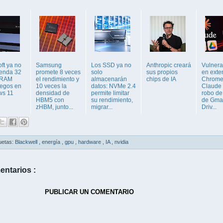
ft ya no
Samsung
Los SSD ya no
Anthropic creará
Vulnera
enda 32
promete 8 veces
solo
sus propios
en exte
 RAM
el rendimiento y
almacenarán
chips de IA
Chrome
uegos en
10 veces la
datos: NVMe 2.4
Claude 
ws 11
densidad de
permite limitar
robo de
HBM5 con
su rendimiento,
de Gmai
zHBM, junto...
migrar...
Driv...
uetas:
Blackwell
,
energía
,
gpu
,
hardware
,
IA
,
nvidia
entarios :
PUBLICAR UN COMENTARIO