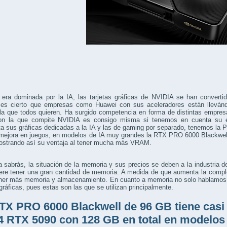
 era dominada por la IA, las tarjetas gráficas de NVIDIA se han converti
es cierto que empresas como Huawei con sus aceleradores están llevánd
a que todos quieren. Ha surgido competencia en forma de distintas empresas
on la que compite NVIDIA es consigo misma si tenemos en cuenta su
a sus gráficas dedicadas a la IA y las de gaming por separado, tenemos la
mejora en juegos, en modelos de IA muy grandes la RTX PRO 6000 Blackwel
ostrando así su ventaja al tener mucha más VRAM.
sabrás, la situación de la memoria y sus precios se deben a la industria de
iere tener una gran cantidad de memoria. A medida de que aumenta la compl
tener más memoria y almacenamiento. En cuanto a memoria no solo hablamos
 gráficas, pues estas son las que se utilizan principalmente.
TX PRO 6000 Blackwell de 96 GB tiene casi
4 RTX 5090 con 128 GB en total en modelos