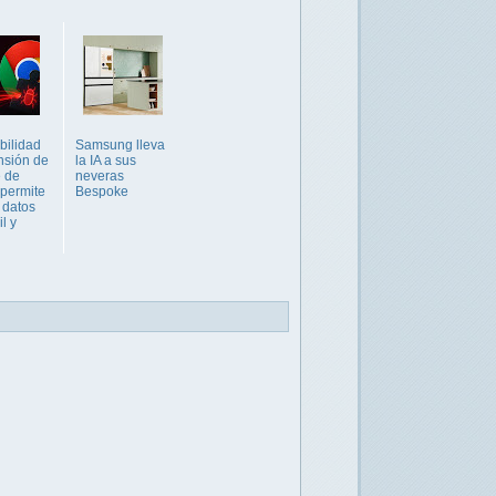
bilidad
Samsung lleva
nsión de
la IA a sus
 de
neveras
permite
Bespoke
 datos
l y