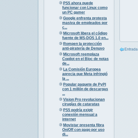
PS5 ahora puede
funcionar con Linux como
un PC gamer
Google enfrenta protesta
masiva de empleados por
c...
Microsoft libera el código
fuente de MS-DOS 1.0 en...
Rompen la protección
anti-piratería de Denuvo
Entrada
Microsoft reemplaza
Copilot en el Bloc de notas
de...
La Comisión Europea
aprecia que Meta infringió
la ...
Popular paquete de PyPI
con 1 millón de descargas
...
Vision Pro revolucionan
cirugías de cataratas
PS5 podría exigir
conexión mensual a
internet
Movistar presenta fibra
On/Off con pago por uso
di...