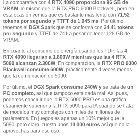
La comparativa con
4 RTX 4090 proporciona 96 GB de
VRAM
, lo mismo que la RTX PRO 6000 Blackwell, pero en
esta ocasión vemos que es bastante más lento con
71,52
tokens por segundo y TTFT de 1.045 ms
. Por último,
tenemos el
DGX Spark
que se conforma con
24,41 tokens
por segundo
y TTFT de 741 a pesar de tener 128 GB de
VRAM.
En cuanto al consumo de energía usando los TDP, las
4
RTX 4090 llegarían a 1.800W mientras que las 4 RTX
5090 alcanzan 2.300W
. En comparación, la
RTX PRO 6000
Blackwell consume 600W
, prácticamente 4 veces menos
que la combinación de 5090.
Por último, el
DGX Spark consume 240W y
se trata de
un
PC completo
, así que tampoco está nada mal. Así pues,
podemos concluir que la RTX 6000 PRO es una gráfica
claramente superior a la RTX 5090 para IA cuando se trata
de modelos muy complejos con miles de millones de
parámetros. En juegos es apenas un 10% mejor que la
5090, pero claro, cuesta unos
10.000 euros
así que no la
aprovechas para ese uso..