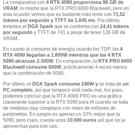
La comparativa con
4 RTX 4090 proporciona 96 GB de
VRAM
, lo mismo que la RTX PRO 6000 Blackwell, pero en
esta ocasión vemos que es bastante más lento con
71,52
tokens por segundo y TTFT de 1.045 ms
. Por último,
tenemos el
DGX Spark
que se conforma con
24,41 tokens
por segundo
y TTFT de 741 a pesar de tener 128 GB de
VRAM.
En cuanto al consumo de energía usando los TDP, las
4
RTX 4090 llegarían a 1.800W mientras que las 4 RTX
5090 alcanzan 2.300W
. En comparación, la
RTX PRO 6000
Blackwell consume 600W
, prácticamente 4 veces menos
que la combinación de 5090.
Por último, el
DGX Spark consume 240W y
se trata de
un
PC completo
, así que tampoco está nada mal. Así pues,
podemos concluir que la RTX 6000 PRO es una gráfica
claramente superior a la RTX 5090 para IA cuando se trata
de modelos muy complejos con miles de millones de
parámetros. En juegos es apenas un 10% mejor que la
5090, pero claro, cuesta unos
10.000 euros
así que no la
aprovechas para ese uso..