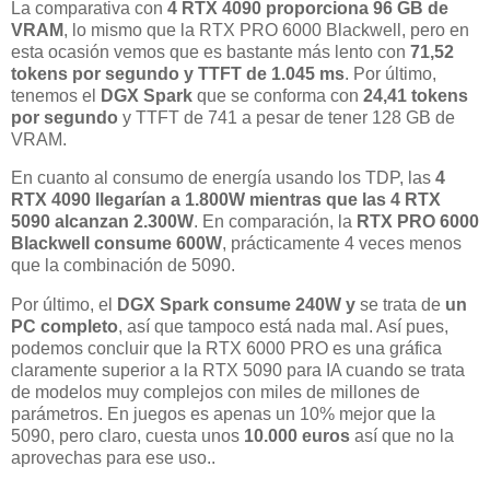
La comparativa con
4 RTX 4090 proporciona 96 GB de
VRAM
, lo mismo que la RTX PRO 6000 Blackwell, pero en
esta ocasión vemos que es bastante más lento con
71,52
tokens por segundo y TTFT de 1.045 ms
. Por último,
tenemos el
DGX Spark
que se conforma con
24,41 tokens
por segundo
y TTFT de 741 a pesar de tener 128 GB de
VRAM.
En cuanto al consumo de energía usando los TDP, las
4
RTX 4090 llegarían a 1.800W mientras que las 4 RTX
5090 alcanzan 2.300W
. En comparación, la
RTX PRO 6000
Blackwell consume 600W
, prácticamente 4 veces menos
que la combinación de 5090.
Por último, el
DGX Spark consume 240W y
se trata de
un
PC completo
, así que tampoco está nada mal. Así pues,
podemos concluir que la RTX 6000 PRO es una gráfica
claramente superior a la RTX 5090 para IA cuando se trata
de modelos muy complejos con miles de millones de
parámetros. En juegos es apenas un 10% mejor que la
5090, pero claro, cuesta unos
10.000 euros
así que no la
aprovechas para ese uso..