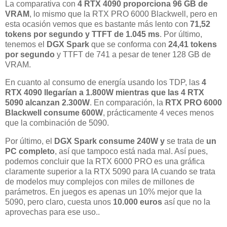
La comparativa con
4 RTX 4090 proporciona 96 GB de
VRAM
, lo mismo que la RTX PRO 6000 Blackwell, pero en
esta ocasión vemos que es bastante más lento con
71,52
tokens por segundo y TTFT de 1.045 ms
. Por último,
tenemos el
DGX Spark
que se conforma con
24,41 tokens
por segundo
y TTFT de 741 a pesar de tener 128 GB de
VRAM.
En cuanto al consumo de energía usando los TDP, las
4
RTX 4090 llegarían a 1.800W mientras que las 4 RTX
5090 alcanzan 2.300W
. En comparación, la
RTX PRO 6000
Blackwell consume 600W
, prácticamente 4 veces menos
que la combinación de 5090.
Por último, el
DGX Spark consume 240W y
se trata de
un
PC completo
, así que tampoco está nada mal. Así pues,
podemos concluir que la RTX 6000 PRO es una gráfica
claramente superior a la RTX 5090 para IA cuando se trata
de modelos muy complejos con miles de millones de
parámetros. En juegos es apenas un 10% mejor que la
5090, pero claro, cuesta unos
10.000 euros
así que no la
aprovechas para ese uso..