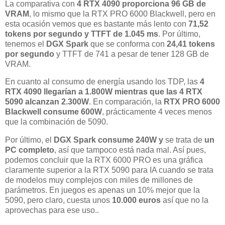
La comparativa con
4 RTX 4090 proporciona 96 GB de
VRAM
, lo mismo que la RTX PRO 6000 Blackwell, pero en
esta ocasión vemos que es bastante más lento con
71,52
tokens por segundo y TTFT de 1.045 ms
. Por último,
tenemos el
DGX Spark
que se conforma con
24,41 tokens
por segundo
y TTFT de 741 a pesar de tener 128 GB de
VRAM.
En cuanto al consumo de energía usando los TDP, las
4
RTX 4090 llegarían a 1.800W mientras que las 4 RTX
5090 alcanzan 2.300W
. En comparación, la
RTX PRO 6000
Blackwell consume 600W
, prácticamente 4 veces menos
que la combinación de 5090.
Por último, el
DGX Spark consume 240W y
se trata de
un
PC completo
, así que tampoco está nada mal. Así pues,
podemos concluir que la RTX 6000 PRO es una gráfica
claramente superior a la RTX 5090 para IA cuando se trata
de modelos muy complejos con miles de millones de
parámetros. En juegos es apenas un 10% mejor que la
5090, pero claro, cuesta unos
10.000 euros
así que no la
aprovechas para ese uso..