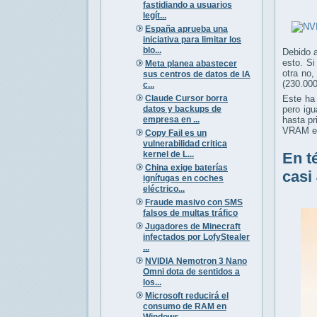
fastidiando a usuarios
legít...
España aprueba una
iniciativa para limitar los
blo...
Debido 
esto. S
Meta planea abastecer
otra no
sus centros de datos de IA
(230.000
c...
Claude Cursor borra
Este ha
datos y backups de
pero ig
empresa en ...
hasta p
VRAM en
Copy Fail es un
vulnerabilidad critica
kernel de L...
En t
China exige baterías
casi
ignífugas en coches
eléctrico...
Fraude masivo con SMS
falsos de multas tráfico
Jugadores de Minecraft
infectados por LofyStealer
...
NVIDIA Nemotron 3 Nano
Omni dota de sentidos a
los...
Microsoft reducirá el
consumo de RAM en
Windows