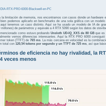
a la limitación de memoria, nos encontramos con casos donde un hardware 
i bien podemos aplicarlo en benchmarks de una sola gráfica con un modelo
, aquí tenemos un caso distinto. Aquí se ha usado un modelo de IA de g
 millones) de parámetros y equivale a 4 RTX 5090 según los datos de stevib
 mencionado como estuvo probando
Unsloth UD-IQ_XXS de 80 GB
que es 
ualmente vemos diferencias interesantes. Aquí la RTX PRO 6000 consiguió
rimer token (TTFT) de
765 ms
. La más cercana en velocidad es la combinaci
 total con
120,54 tokens por segundo
y un TTFT de 725 ms
, así que bás
érminos de eficiencia no hay rivalidad, la
 4 veces menos