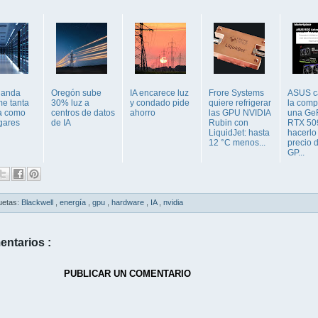
rlanda
Oregón sube
IA encarece luz
Frore Systems
ASUS c
e tanta
30% luz a
y condado pide
quiere refrigerar
la comp
a como
centros de datos
ahorro
las GPU NVIDIA
una Ge
gares
de IA
Rubin con
RTX 509
LiquidJet: hasta
hacerlo
12 °C menos...
precio d
GP...
uetas:
Blackwell
,
energía
,
gpu
,
hardware
,
IA
,
nvidia
entarios :
PUBLICAR UN COMENTARIO