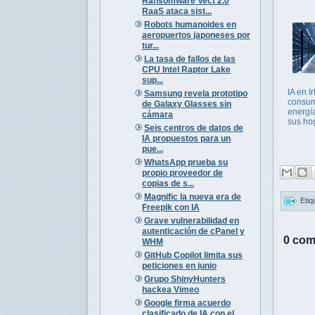
Ransomware Vect 2.0
RaaS ataca sist...
Robots humanoides en
aeropuertos japoneses por
tur...
La tasa de fallos de las
CPU Intel Raptor Lake
sup...
IA en I
Samsung revela prototipo
consum
de Galaxy Glasses sin
energí
cámara
sus ho
Seis centros de datos de
IA propuestos para un
pue...
WhatsApp prueba su
propio proveedor de
copias de s...
Magnific la nueva era de
Etiq
Freepik con IA
Grave vulnerabilidad en
autenticación de cPanel y
0 com
WHM
GitHub Copilot limita sus
peticiones en junio
Grupo ShinyHunters
hackea Vimeo
Google firma acuerdo
clasificado de IA con el