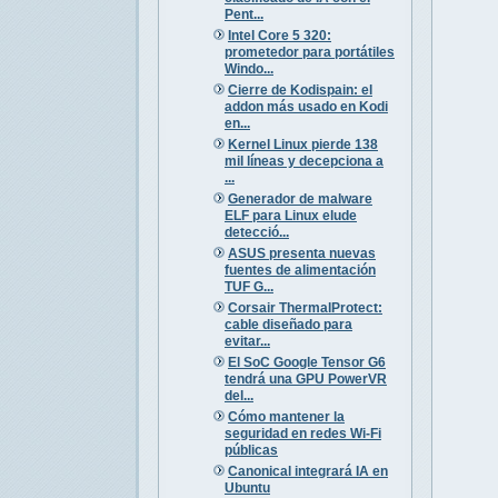
Pent...
Intel Core 5 320:
prometedor para portátiles
Windo...
Cierre de Kodispain: el
addon más usado en Kodi
en...
Kernel Linux pierde 138
mil líneas y decepciona a
...
Generador de malware
ELF para Linux elude
detecció...
ASUS presenta nuevas
fuentes de alimentación
TUF G...
Corsair ThermalProtect:
cable diseñado para
evitar...
El SoC Google Tensor G6
tendrá una GPU PowerVR
del...
Cómo mantener la
seguridad en redes Wi-Fi
públicas
Canonical integrará IA en
Ubuntu