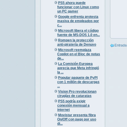
PS5 ahora puede
funcionar con Linux como
un PC gamer
Google enfrenta protesta
masiva de empleados por
c...
Microsoft libera el código
fuente de MS-DOS 1.0 en...
Rompen la protección
anti-piratería de Denuvo
Entrada
Microsoft reemplaza
Copilot en el Bloc de notas
de...
La Comisión Europea
aprecia que Meta infringió
la ...
Popular paquete de PyPI
con 1 millón de descargas
...
Vision Pro revolucionan
cirugías de cataratas
PS5 podría exigir
conexión mensual a
internet
Movistar presenta fibra
On/Off con pago por uso
di...