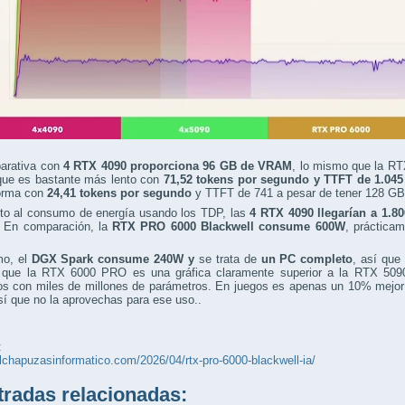
arativa con
4 RTX 4090 proporciona 96 GB de VRAM
, lo mismo que la RT
ue es bastante más lento con
71,52 tokens por segundo y TTFT de 1.04
orma con
24,41 tokens por segundo
y TTFT de 741 a pesar de tener 128 G
to al consumo de energía usando los TDP, las
4 RTX 4090 llegarían a 1.8
. En comparación, la
RTX PRO 6000 Blackwell consume 600W
, práctica
mo, el
DGX Spark consume 240W y
se trata de
un PC completo
, así que
r que la RTX 6000 PRO es una gráfica claramente superior a la RTX 509
os con miles de millones de parámetros. En juegos es apenas un 10% mejor 
í que no la aprovechas para ese uso..
:
elchapuzasinformatico.com/2026/04/rtx-pro-6000-blackwell-ia/
adas relacionadas: