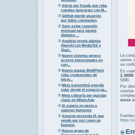
Alerta por fraude que roba
cuentas bancarias con M...
GitHub pierde usuarios
por fallos constantes
Sony exige conexión
mensual para juegos
digitales ...
Analista revela alianza
OpenAI con MediaTek y
Qual...
La comp
Nuevo sistema genera
vemos q
errores intencionales en
se conf
corr...
Nuevo ataque BlobPhish
En cuan
roba credenciales de
2.300W
inicio...
5090.
Meta transmitirá energía
Por últi
solar desde el espacio pa...
conclui
complej
Meta cobraría por guardar
euros
as
chats en WhatsApp
IA supera en gasto a
salarios humanos
Fuentes
Amazon presenta IA que
https://
vende por voz como un
humano
Entr
Nuevo grupo de