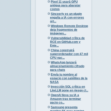
Pixel 11 usará GPU
antigua para abaratar
costos
Sinceerly es un plugin
engaña a IA con errores
ort...
Windows Remote Desktop
deja fragmentos de
imágenes...
Vulnerabilidad crítica de
RCE en GitHub.com y
Ente...
China construirá
superordenador con 47 mil
CPU nac...
WhatsApp lanzará
almacenamiento cifrado
para chats
Envía tu nombre al
espacio con satélites de la
NASA
Inyección SQL crítica en
LiteLLM pone en riesgo cl...
OpenAI lleva su IA a
Amazon tras terminar
pacto co...
Samsung presenta
monitor 6K para gaming