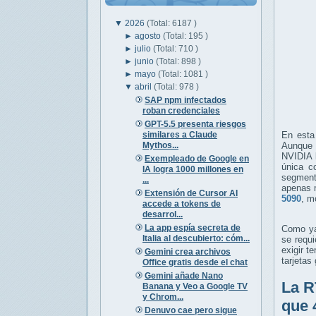
▼
2026
(Total: 6187 )
►
agosto
(Total: 195 )
►
julio
(Total: 710 )
►
junio
(Total: 898 )
►
mayo
(Total: 1081 )
▼
abril
(Total: 978 )
SAP npm infectados
roban credenciales
GPT-5.5 presenta riesgos
similares a Claude
En esta
Mythos...
Aunque 
NVIDIA l
Exempleado de Google en
única c
IA logra 1000 millones en
segment
...
apenas 
Extensión de Cursor AI
5090
, m
accede a tokens de
desarrol...
La app espía secreta de
Como ya 
Italia al descubierto: cóm...
se requ
exigir 
Gemini crea archivos
tarjetas
Office gratis desde el chat
Gemini añade Nano
La R
Banana y Veo a Google TV
y Chrom...
que 
Denuvo cae pero sigue