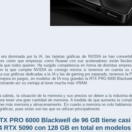
 era dominada por la IA, las tarjetas gráficas de NVIDIA se han converti
es cierto que empresas como Huawei con sus aceleradores están llevánd
a que todos quieren. Ha surgido competencia en forma de distintas empresas
on la que compite NVIDIA es consigo misma si tenemos en cuenta su
a sus gráficas dedicadas a la IA y las de gaming por separado, tenemos la
mejora en juegos, en modelos de IA muy grandes la RTX PRO 6000 Blackwel
ostrando así su ventaja al tener mucha más VRAM.
sabrás, la situación de la memoria y sus precios se deben a la industria de
iere tener una gran cantidad de memoria. A medida de que aumenta la compl
tener más memoria y almacenamiento. En cuanto a memoria no solo hablamos
 gráficas, pues estas son las que se utilizan principalmente.
TX PRO 6000 Blackwell de 96 GB tiene casi
4 RTX 5090 con 128 GB en total en modelos