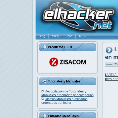
Blog
Web
Foro
RSS
Productos FTTH
L
en m
lunes, 20
NVIDIA 
pero co
Tutoriales y Manuales
Recopilación de
Tutoriales y
Manuales
ordenados por categorías
Últimos
Manuales
publicados
ordenados por fecha
Entradas Mensuales