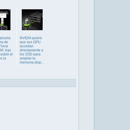
ancela
NVIDIA quiere
ra de
que sus GPU
Force
accedan
0: tras
directamente a
 subió el
los SSD para
e la
ampliar la
memoria disp...