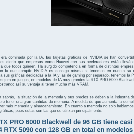
 era dominada por la IA, las tarjetas gráficas de NVIDIA se han converti
es cierto que empresas como Huawei con sus aceleradores están llevánd
a que todos quieren. Ha surgido competencia en forma de distintas empresas
on la que compite NVIDIA es consigo misma si tenemos en cuenta su
a sus gráficas dedicadas a la IA y las de gaming por separado, tenemos la
mejora en juegos, en modelos de IA muy grandes la RTX PRO 6000 Blackwel
ostrando así su ventaja al tener mucha más VRAM.
sabrás, la situación de la memoria y sus precios se deben a la industria de
iere tener una gran cantidad de memoria. A medida de que aumenta la compl
tener más memoria y almacenamiento. En cuanto a memoria no solo hablamos
 gráficas, pues estas son las que se utilizan principalmente.
TX PRO 6000 Blackwell de 96 GB tiene casi
4 RTX 5090 con 128 GB en total en modelos