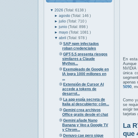
▼
2026
(Total: 6138 )
►
agosto
(Total: 146 )
►
julio
(Total: 710 )
►
junio
(Total: 898 )
►
mayo
(Total: 1081 )
▼
abril
(Total: 978 )
SAP npm infectados
roban credenciales
GPT-5.5 presenta riesgos
similares a Claude
En esta
Mythos...
Aunque 
NVIDIA l
Exempleado de Google en
única c
IA logra 1000 millones en
segment
...
apenas 
Extensión de Cursor AI
5090
, m
accede a tokens de
desarrol...
La app espía secreta de
Como ya 
Italia al descubierto: cóm...
se requ
exigir 
Gemini crea archivos
tarjetas
Office gratis desde el chat
Gemini añade Nano
La R
Banana y Veo a Google TV
y Chrom...
que 
Denuvo cae pero sigue