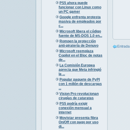
PS5 ahora puede
funcionar con Linux como
un PC gamer
Google enfrenta protesta
masiva de empleados por
c...
Microsoft libera el código
fuente de MS-DOS 1.0 en...
Rompen la protección
anti-piratería de Denuvo
Entrada
Microsoft reemplaza
Copilot en el Bloc de notas
de...
La Comisión Europea
aprecia que Meta infringió
la ...
Popular paquete de PyPI
con 1 millón de descargas
...
Vision Pro revolucionan
cirugías de cataratas
PS5 podría exigir
conexión mensual a
internet
Movistar presenta fibra
On/Off con pago por uso
di...