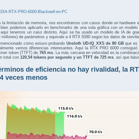
a la limitación de memoria, nos encontramos con casos donde un hardware 
i bien podemos aplicarlo en benchmarks de una sola gráfica con un modelo
, aquí tenemos un caso distinto. Aquí se ha usado un modelo de IA de g
 millones) de parámetros y equivale a 4 RTX 5090 según los datos de stevib
 mencionado como estuvo probando
Unsloth UD-IQ_XXS de 80 GB
que es 
ualmente vemos diferencias interesantes. Aquí la RTX PRO 6000 consiguió
rimer token (TTFT) de
765 ms
. La más cercana en velocidad es la combinaci
 total con
120,54 tokens por segundo
y un TTFT de 725 ms
, así que bás
érminos de eficiencia no hay rivalidad, la
 4 veces menos