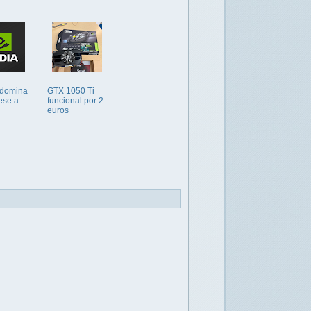
 domina
GTX 1050 Ti
ese a
funcional por 2
euros