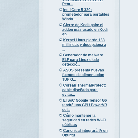
Pent...
Intel Core 5 320:
prometedor para portátiles
Windo...
Cierre de Kodispain: el
addon más usado en Kodi
en...
Kernel Linux pierde 138
mil líneas y decepciona a
...
Generador de malware
ELF para Linux elude
detecció...
ASUS presenta nuevas
fuentes de alimentación
TUF G...
Corsair ThermalProtect:
cable diseñado para
evitar...
El SoC Google Tensor G6
tendrá una GPU PowerVR
del...
Cómo mantener la
seguridad en redes Wi-Fi
públicas
Canonical integrará IA en
Ubuntu