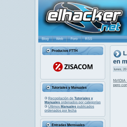
Blog
Web
Foro
RSS
Productos FTTH
L
en m
lunes, 20
NVIDIA 
pero co
Tutoriales y Manuales
Recopilación de
Tutoriales y
Manuales
ordenados por categorías
Últimos
Manuales
publicados
ordenados por fecha
Entradas Mensuales