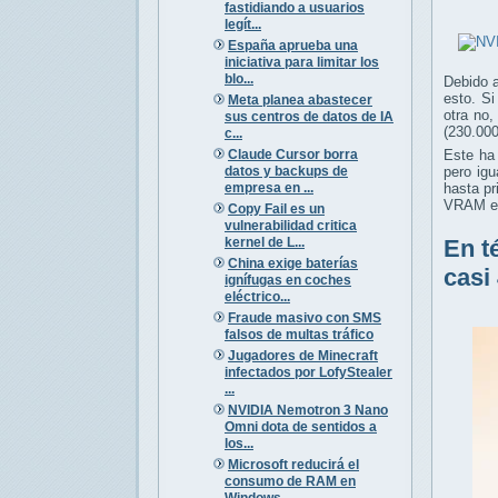
fastidiando a usuarios
legít...
España aprueba una
iniciativa para limitar los
blo...
Debido 
esto. S
Meta planea abastecer
otra no
sus centros de datos de IA
(230.000
c...
Claude Cursor borra
Este ha
datos y backups de
pero ig
empresa en ...
hasta p
VRAM en
Copy Fail es un
vulnerabilidad critica
kernel de L...
En t
China exige baterías
casi
ignífugas en coches
eléctrico...
Fraude masivo con SMS
falsos de multas tráfico
Jugadores de Minecraft
infectados por LofyStealer
...
NVIDIA Nemotron 3 Nano
Omni dota de sentidos a
los...
Microsoft reducirá el
consumo de RAM en
Windows