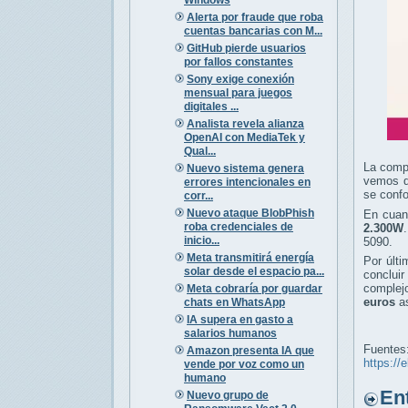
Alerta por fraude que roba
cuentas bancarias con M...
GitHub pierde usuarios
por fallos constantes
Sony exige conexión
mensual para juegos
digitales ...
Analista revela alianza
OpenAI con MediaTek y
Qual...
La comp
Nuevo sistema genera
vemos q
errores intencionales en
se conf
corr...
Nuevo ataque BlobPhish
En cuan
roba credenciales de
2.300W
inicio...
5090.
Meta transmitirá energía
Por últi
solar desde el espacio pa...
conclui
complej
Meta cobraría por guardar
euros
as
chats en WhatsApp
IA supera en gasto a
salarios humanos
Fuentes
Amazon presenta IA que
https://
vende por voz como un
humano
Entr
Nuevo grupo de