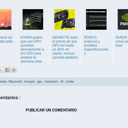
rece luz
NVIDIA quiere
GIGABYTE sube
RDNA 5:
NVIDIA
ado pide
que sus GPU
el precio de sus
avances y
Linux p
accedan
GPU en hasta
posibles
todo
directamente a
un 40% en
especificacione
los SSD para
Japón, incluso
s
ampliar la
cancela pedidos
memoria disp...
...
uetas:
Blackwell
,
energía
,
gpu
,
hardware
,
IA
,
nvidia
entarios :
PUBLICAR UN COMENTARIO