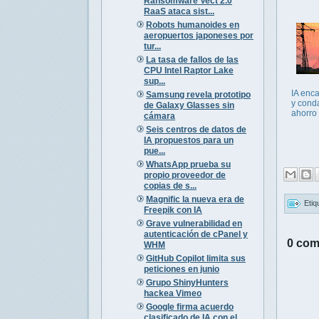
Ransomware Vect 2.0
RaaS ataca sist...
Robots humanoides en
aeropuertos japoneses por
tur...
La tasa de fallos de las
CPU Intel Raptor Lake
sup...
IA enca
Samsung revela prototipo
y cond
de Galaxy Glasses sin
ahorro
cámara
Seis centros de datos de
IA propuestos para un
pue...
WhatsApp prueba su
propio proveedor de
copias de s...
Magnific la nueva era de
Etiq
Freepik con IA
Grave vulnerabilidad en
autenticación de cPanel y
0 com
WHM
GitHub Copilot limita sus
peticiones en junio
Grupo ShinyHunters
hackea Vimeo
Google firma acuerdo
clasificado de IA con el