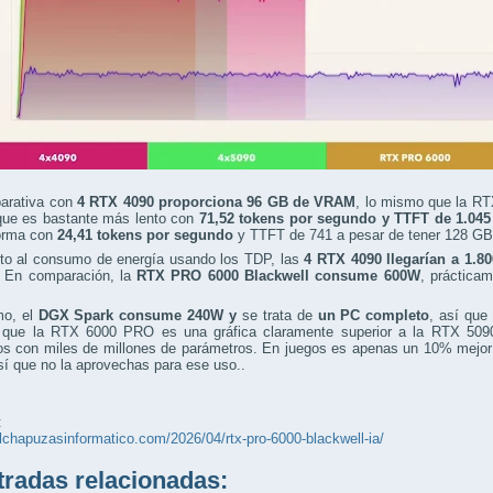
arativa con
4 RTX 4090 proporciona 96 GB de VRAM
, lo mismo que la RT
ue es bastante más lento con
71,52 tokens por segundo y TTFT de 1.04
orma con
24,41 tokens por segundo
y TTFT de 741 a pesar de tener 128 G
to al consumo de energía usando los TDP, las
4 RTX 4090 llegarían a 1.8
. En comparación, la
RTX PRO 6000 Blackwell consume 600W
, práctica
mo, el
DGX Spark consume 240W y
se trata de
un PC completo
, así que
r que la RTX 6000 PRO es una gráfica claramente superior a la RTX 509
os con miles de millones de parámetros. En juegos es apenas un 10% mejor 
í que no la aprovechas para ese uso..
:
elchapuzasinformatico.com/2026/04/rtx-pro-6000-blackwell-ia/
adas relacionadas: