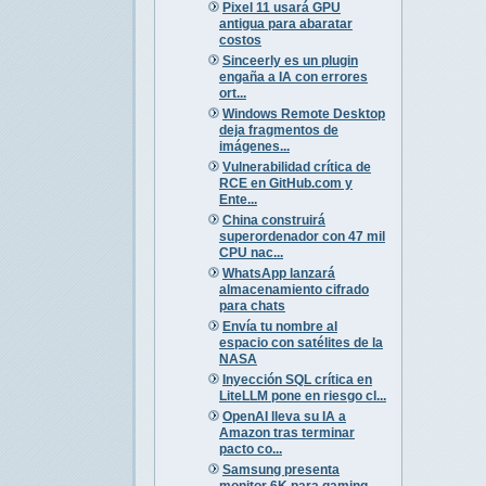
Pixel 11 usará GPU
antigua para abaratar
costos
Sinceerly es un plugin
engaña a IA con errores
ort...
Windows Remote Desktop
deja fragmentos de
imágenes...
Vulnerabilidad crítica de
RCE en GitHub.com y
Ente...
China construirá
superordenador con 47 mil
CPU nac...
WhatsApp lanzará
almacenamiento cifrado
para chats
Envía tu nombre al
espacio con satélites de la
NASA
Inyección SQL crítica en
LiteLLM pone en riesgo cl...
OpenAI lleva su IA a
Amazon tras terminar
pacto co...
Samsung presenta
monitor 6K para gaming