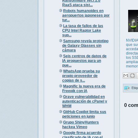
Ransomware Vect 2.0
RaaS ataca sist...
Robots humanoides en
aeropuertos japoneses por
tur...
La tasa de fallos de las
CPU Intel Raptor Lake
sup...
NVIDIA
Samsung revela prototipo
que s
de Galaxy Glasses sin
acced
cámara
direct
Seis centros de datos de
los SS
IA propuestos para un
ampliar
pue...
memoria
WhatsApp prueba su
propio proveedor de
copias de s...
Magnific la nueva era de
Etiq
Freepik con IA
Grave vulnerabilidad en
autenticación de cPanel y
0 com
WHM
GitHub Copilot limita sus
peticiones en junio
Grupo ShinyHunters
hackea Vimeo
Google firma acuerdo
clasificado de IA con el