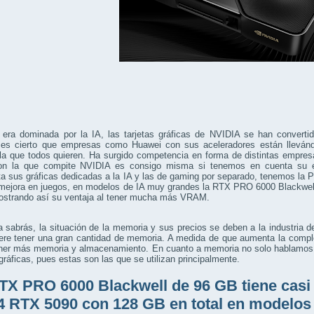
 era dominada por la IA, las tarjetas gráficas de NVIDIA se han converti
es cierto que empresas como Huawei con sus aceleradores están llevánd
a que todos quieren. Ha surgido competencia en forma de distintas empresas
on la que compite NVIDIA es consigo misma si tenemos en cuenta su
a sus gráficas dedicadas a la IA y las de gaming por separado, tenemos la
mejora en juegos, en modelos de IA muy grandes la RTX PRO 6000 Blackwel
ostrando así su ventaja al tener mucha más VRAM.
sabrás, la situación de la memoria y sus precios se deben a la industria de
iere tener una gran cantidad de memoria. A medida de que aumenta la compl
tener más memoria y almacenamiento. En cuanto a memoria no solo hablamos
 gráficas, pues estas son las que se utilizan principalmente.
TX PRO 6000 Blackwell de 96 GB tiene casi
4 RTX 5090 con 128 GB en total en modelos