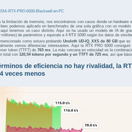
a la limitación de memoria, nos encontramos con casos donde un hardware 
i bien podemos aplicarlo en benchmarks de una sola gráfica con un modelo
, aquí tenemos un caso distinto. Aquí se ha usado un modelo de IA de g
 millones) de parámetros y equivale a 4 RTX 5090 según los datos de stevib
 mencionado como estuvo probando
Unsloth UD-IQ_XXS de 80 GB
que es 
ualmente vemos diferencias interesantes. Aquí la RTX PRO 6000 consiguió
rimer token (TTFT) de
765 ms
. La más cercana en velocidad es la combinaci
 total con
120,54 tokens por segundo
y un TTFT de 725 ms
, así que bás
érminos de eficiencia no hay rivalidad, la
 4 veces menos