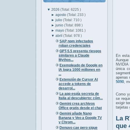
▼
2026
(Total: 6225 )
►
agosto
(Total: 233 )
►
julio
(Total: 710 )
►
junio
(Total: 898 )
►
mayo
(Total: 1081 )
▼
abril
(Total: 978 )
SAP npm infectados
roban credenciales
GPT-5.5 presenta riesgos
similares a Claude
En esta
Mythos...
Aunque 
NVIDIA l
Exempleado de Google en
única c
IA logra 1000 millones en
segment
...
apenas 
Extensión de Cursor AI
5090
, m
accede a tokens de
desarrol...
La app espía secreta de
Como ya 
Italia al descubierto: cóm...
se requ
exigir 
Gemini crea archivos
tarjetas
Office gratis desde el chat
Gemini añade Nano
La R
Banana y Veo a Google TV
y Chrom...
que 
Denuvo cae pero sigue