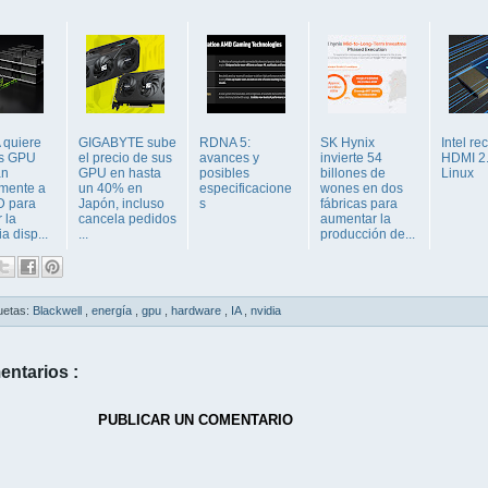
 quiere
GIGABYTE sube
RDNA 5:
SK Hynix
Intel re
us GPU
el precio de sus
avances y
invierte 54
HDMI 2
an
GPU en hasta
posibles
billones de
Linux
amente a
un 40% en
especificacione
wones en dos
D para
Japón, incluso
s
fábricas para
 la
cancela pedidos
aumentar la
 disp...
...
producción de...
uetas:
Blackwell
,
energía
,
gpu
,
hardware
,
IA
,
nvidia
entarios :
PUBLICAR UN COMENTARIO