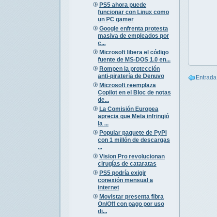
PS5 ahora puede
funcionar con Linux como
un PC gamer
Google enfrenta protesta
masiva de empleados por
c...
Microsoft libera el código
fuente de MS-DOS 1.0 en...
Rompen la protección
anti-piratería de Denuvo
Entrada
Microsoft reemplaza
Copilot en el Bloc de notas
de...
La Comisión Europea
aprecia que Meta infringió
la ...
Popular paquete de PyPI
con 1 millón de descargas
...
Vision Pro revolucionan
cirugías de cataratas
PS5 podría exigir
conexión mensual a
internet
Movistar presenta fibra
On/Off con pago por uso
di...