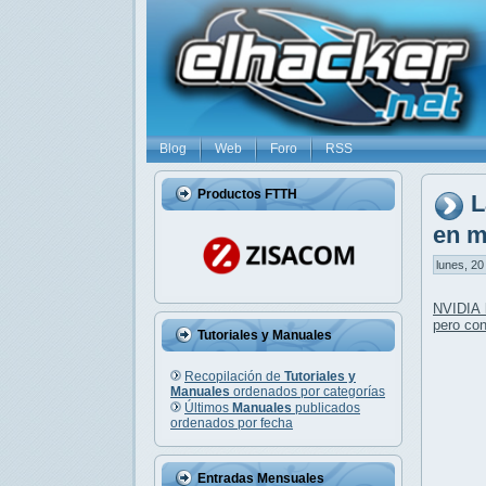
Blog
Web
Foro
RSS
Productos FTTH
L
en m
lunes, 20
NVIDIA 
pero co
Tutoriales y Manuales
Recopilación de
Tutoriales y
Manuales
ordenados por categorías
Últimos
Manuales
publicados
ordenados por fecha
Entradas Mensuales