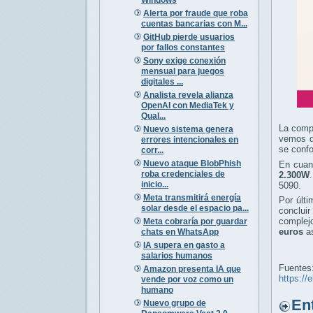
Alerta por fraude que roba
cuentas bancarias con M...
GitHub pierde usuarios
por fallos constantes
Sony exige conexión
mensual para juegos
digitales ...
Analista revela alianza
OpenAI con MediaTek y
Qual...
La comp
Nuevo sistema genera
vemos q
errores intencionales en
se conf
corr...
Nuevo ataque BlobPhish
En cuan
roba credenciales de
2.300W
inicio...
5090.
Meta transmitirá energía
Por últi
solar desde el espacio pa...
conclui
complej
Meta cobraría por guardar
euros
as
chats en WhatsApp
IA supera en gasto a
salarios humanos
Fuentes
Amazon presenta IA que
https://
vende por voz como un
humano
Entr
Nuevo grupo de