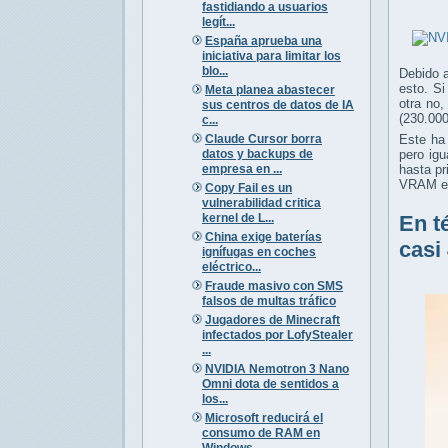
fastidiando a usuarios
legít...
España aprueba una
iniciativa para limitar los
blo...
Debido 
esto. S
Meta planea abastecer
otra no
sus centros de datos de IA
(230.000
c...
Claude Cursor borra
Este ha
datos y backups de
pero ig
empresa en ...
hasta p
VRAM en
Copy Fail es un
vulnerabilidad critica
kernel de L...
En t
China exige baterías
casi
ignífugas en coches
eléctrico...
Fraude masivo con SMS
falsos de multas tráfico
Jugadores de Minecraft
infectados por LofyStealer
...
NVIDIA Nemotron 3 Nano
Omni dota de sentidos a
los...
Microsoft reducirá el
consumo de RAM en
Windows