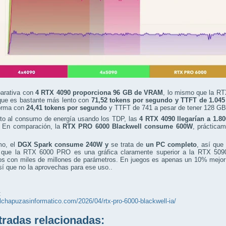
arativa con
4 RTX 4090 proporciona 96 GB de VRAM
, lo mismo que la RT
ue es bastante más lento con
71,52 tokens por segundo y TTFT de 1.04
orma con
24,41 tokens por segundo
y TTFT de 741 a pesar de tener 128 G
to al consumo de energía usando los TDP, las
4 RTX 4090 llegarían a 1.8
. En comparación, la
RTX PRO 6000 Blackwell consume 600W
, práctica
mo, el
DGX Spark consume 240W y
se trata de
un PC completo
, así que
r que la RTX 6000 PRO es una gráfica claramente superior a la RTX 509
os con miles de millones de parámetros. En juegos es apenas un 10% mejor 
í que no la aprovechas para ese uso..
:
elchapuzasinformatico.com/2026/04/rtx-pro-6000-blackwell-ia/
adas relacionadas: