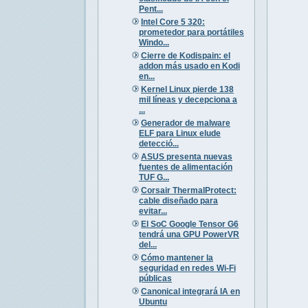
Pent...
Intel Core 5 320:
prometedor para portátiles
Windo...
Cierre de Kodispain: el
addon más usado en Kodi
en...
Kernel Linux pierde 138
mil líneas y decepciona a
...
Generador de malware
ELF para Linux elude
detecció...
ASUS presenta nuevas
fuentes de alimentación
TUF G...
Corsair ThermalProtect:
cable diseñado para
evitar...
El SoC Google Tensor G6
tendrá una GPU PowerVR
del...
Cómo mantener la
seguridad en redes Wi-Fi
públicas
Canonical integrará IA en
Ubuntu