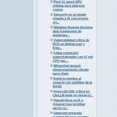
Pixel 11 usará GPU
antigua para abaratar
costos
Sinceerly es un plugin
engaña a IA con errores
ort...
Windows Remote Desktop
deja fragmentos de
imágenes...
Vulnerabilidad crítica de
RCE en GitHub.com y
Ente...
China construirá
superordenador con 47 mil
CPU nac...
WhatsApp lanzará
almacenamiento cifrado
para chats
Envía tu nombre al
espacio con satélites de la
NASA
Inyección SQL crítica en
LiteLLM pone en riesgo cl...
OpenAI lleva su IA a
Amazon tras terminar
pacto co...
Samsung presenta
monitor 6K para gaming