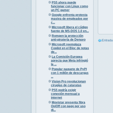
PS5 ahora puede
funcionar con Linux como
un PC gamer
Google enfrenta protesta
masiva de empleados por
c...
Microsoft libera el código
fuente de MS-DOS 1.0 en...
Rompen la protección
anti-piratería de Denuvo
Entrada
Microsoft reemplaza
Copilot en el Bloc de notas
de...
La Comisión Europea
aprecia que Meta infringió
la ...
Popular paquete de PyPI
con 1 millón de descargas
...
Vision Pro revolucionan
cirugías de cataratas
PS5 podría exigir
conexión mensual a
internet
Movistar presenta fibra
On/Off con pago por uso
di...