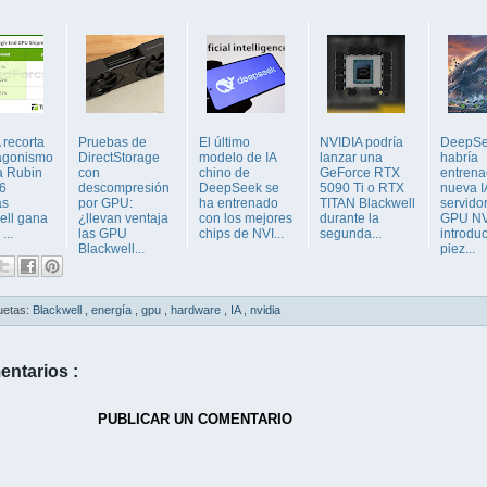
 recorta
Pruebas de
El último
NVIDIA podría
DeepS
tagonismo
DirectStorage
modelo de IA
lanzar una
habría
a Rubin
con
chino de
GeForce RTX
entrena
6
descompresión
DeepSeek se
5090 Ti o RTX
nueva I
as
por GPU:
ha entrenado
TITAN Blackwell
servido
ell gana
¿llevan ventaja
con los mejores
durante la
GPU NV
...
las GPU
chips de NVI...
segunda...
introdu
Blackwell...
piez...
uetas:
Blackwell
,
energía
,
gpu
,
hardware
,
IA
,
nvidia
entarios :
PUBLICAR UN COMENTARIO