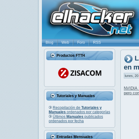
Blog
Web
Foro
RSS
Productos FTTH
L
en m
lunes, 20
NVIDIA 
pero co
Tutoriales y Manuales
Recopilación de
Tutoriales y
Manuales
ordenados por categorías
Últimos
Manuales
publicados
ordenados por fecha
Entradas Mensuales