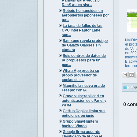
Ransomware Vect 2.0
RaaS ataca sist...
Robots humanoides en
aeropuertos japoneses por
tur...
La tasa de fallos de las
CPU Intel Raptor Lake
sup...
NVIDIA
Samsung revela prototipo
el pro
de Galaxy Glasses sin
de Ver
cámara
en 202
Seis centros de datos de
mientr
IA propuestos para un
Blackw
pue...
terreno 
WhatsApp prueba su
propio proveedor de
copias de s...
Magnific la nueva era de
Etiq
Freepik con IA
Grave vulnerabilidad en
autenticación de cPanel y
0 com
WHM
GitHub Copilot limita sus
peticiones en junio
Grupo ShinyHunters
hackea Vimeo
Google firma acuerdo
clasificado de IA con el