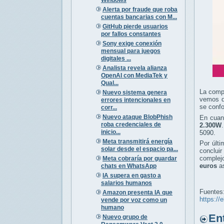
Alerta por fraude que roba
cuentas bancarias con M...
GitHub pierde usuarios
por fallos constantes
Sony exige conexión
mensual para juegos
digitales ...
Analista revela alianza
OpenAI con MediaTek y
Qual...
La comp
Nuevo sistema genera
vemos q
errores intencionales en
se conf
corr...
Nuevo ataque BlobPhish
En cuan
roba credenciales de
2.300W
inicio...
5090.
Meta transmitirá energía
Por últi
solar desde el espacio pa...
conclui
complej
Meta cobraría por guardar
euros
as
chats en WhatsApp
IA supera en gasto a
salarios humanos
Fuentes
Amazon presenta IA que
https://
vende por voz como un
humano
Entr
Nuevo grupo de