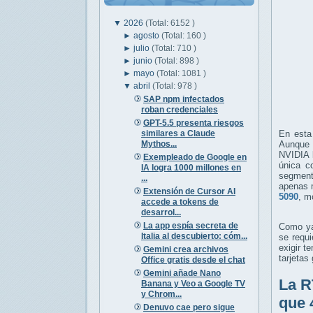
▼
2026
(Total: 6152 )
►
agosto
(Total: 160 )
►
julio
(Total: 710 )
►
junio
(Total: 898 )
►
mayo
(Total: 1081 )
▼
abril
(Total: 978 )
SAP npm infectados
roban credenciales
GPT-5.5 presenta riesgos
similares a Claude
En esta
Mythos...
Aunque 
NVIDIA l
Exempleado de Google en
única c
IA logra 1000 millones en
segment
...
apenas 
Extensión de Cursor AI
5090
, m
accede a tokens de
desarrol...
La app espía secreta de
Como ya 
Italia al descubierto: cóm...
se requ
exigir 
Gemini crea archivos
tarjetas
Office gratis desde el chat
Gemini añade Nano
La R
Banana y Veo a Google TV
y Chrom...
que 
Denuvo cae pero sigue