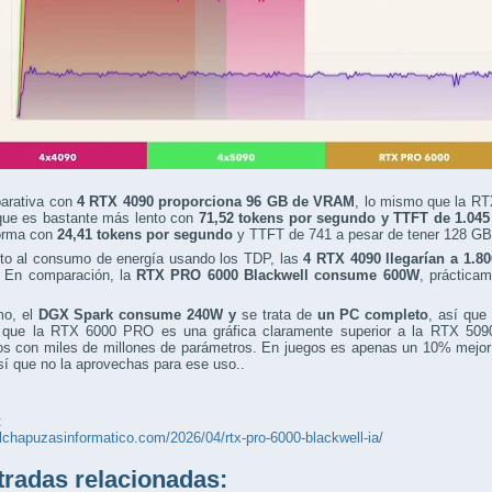
arativa con
4 RTX 4090 proporciona 96 GB de VRAM
, lo mismo que la RT
ue es bastante más lento con
71,52 tokens por segundo y TTFT de 1.04
orma con
24,41 tokens por segundo
y TTFT de 741 a pesar de tener 128 G
to al consumo de energía usando los TDP, las
4 RTX 4090 llegarían a 1.8
. En comparación, la
RTX PRO 6000 Blackwell consume 600W
, práctica
mo, el
DGX Spark consume 240W y
se trata de
un PC completo
, así que
r que la RTX 6000 PRO es una gráfica claramente superior a la RTX 509
os con miles de millones de parámetros. En juegos es apenas un 10% mejor 
í que no la aprovechas para ese uso..
:
elchapuzasinformatico.com/2026/04/rtx-pro-6000-blackwell-ia/
adas relacionadas: