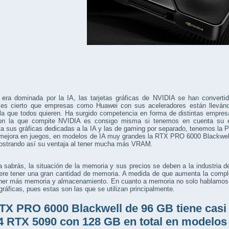
 era dominada por la IA, las tarjetas gráficas de NVIDIA se han converti
es cierto que empresas como Huawei con sus aceleradores están llevánd
a que todos quieren. Ha surgido competencia en forma de distintas empresas
on la que compite NVIDIA es consigo misma si tenemos en cuenta su
a sus gráficas dedicadas a la IA y las de gaming por separado, tenemos la
mejora en juegos, en modelos de IA muy grandes la RTX PRO 6000 Blackwel
ostrando así su ventaja al tener mucha más VRAM.
sabrás, la situación de la memoria y sus precios se deben a la industria de
iere tener una gran cantidad de memoria. A medida de que aumenta la compl
tener más memoria y almacenamiento. En cuanto a memoria no solo hablamos
 gráficas, pues estas son las que se utilizan principalmente.
TX PRO 6000 Blackwell de 96 GB tiene casi
4 RTX 5090 con 128 GB en total en modelos