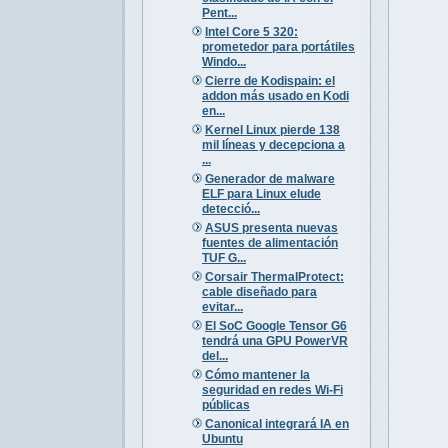
Pent...
Intel Core 5 320:
prometedor para portátiles
Windo...
Cierre de Kodispain: el
addon más usado en Kodi
en...
Kernel Linux pierde 138
mil líneas y decepciona a
...
Generador de malware
ELF para Linux elude
detecció...
ASUS presenta nuevas
fuentes de alimentación
TUF G...
Corsair ThermalProtect:
cable diseñado para
evitar...
El SoC Google Tensor G6
tendrá una GPU PowerVR
del...
Cómo mantener la
seguridad en redes Wi-Fi
públicas
Canonical integrará IA en
Ubuntu