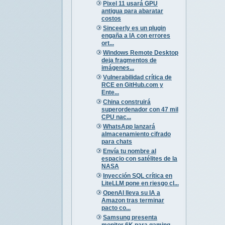
Pixel 11 usará GPU
antigua para abaratar
costos
Sinceerly es un plugin
engaña a IA con errores
ort...
Windows Remote Desktop
deja fragmentos de
imágenes...
Vulnerabilidad crítica de
RCE en GitHub.com y
Ente...
China construirá
superordenador con 47 mil
CPU nac...
WhatsApp lanzará
almacenamiento cifrado
para chats
Envía tu nombre al
espacio con satélites de la
NASA
Inyección SQL crítica en
LiteLLM pone en riesgo cl...
OpenAI lleva su IA a
Amazon tras terminar
pacto co...
Samsung presenta
monitor 6K para gaming