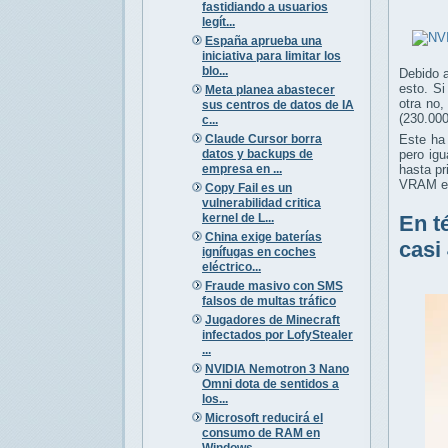
fastidiando a usuarios
legít...
España aprueba una
iniciativa para limitar los
blo...
Debido 
esto. S
Meta planea abastecer
otra no
sus centros de datos de IA
(230.000
c...
Claude Cursor borra
Este ha
datos y backups de
pero ig
empresa en ...
hasta p
VRAM en
Copy Fail es un
vulnerabilidad critica
kernel de L...
En t
China exige baterías
casi
ignífugas en coches
eléctrico...
Fraude masivo con SMS
falsos de multas tráfico
Jugadores de Minecraft
infectados por LofyStealer
...
NVIDIA Nemotron 3 Nano
Omni dota de sentidos a
los...
Microsoft reducirá el
consumo de RAM en
Windows