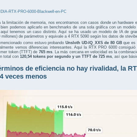
a la limitación de memoria, nos encontramos con casos donde un hardware 
i bien podemos aplicarlo en benchmarks de una sola gráfica con un modelo
, aquí tenemos un caso distinto. Aquí se ha usado un modelo de IA de g
 millones) de parámetros y equivale a 4 RTX 5090 según los datos de stevib
 mencionado como estuvo probando
Unsloth UD-IQ_XXS de 80 GB
que es 
ualmente vemos diferencias interesantes. Aquí la RTX PRO 6000 consiguió
rimer token (TTFT) de
765 ms
. La más cercana en velocidad es la combinaci
 total con
120,54 tokens por segundo
y un TTFT de 725 ms
, así que bás
érminos de eficiencia no hay rivalidad, la
 4 veces menos