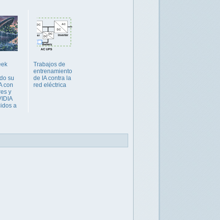
eek
Trabajos de
entrenamiento
do su
de IA contra la
A con
red eléctrica
res y
IDIA
cidos a