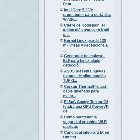
Pent...
Intel Core 5 320:
prometedor para portátiles
Windo...
Cierre de Kodispain: el
addon más usado en Kodi
en...
Kernel Linux pierde 138
mil líneas y decepciona a
...
Generador de malware
ELF para Linux elude
detecció...
ASUS presenta nuevas
fuentes de alimentación
TUF G...
Corsair ThermalProtect:
cable diseñado para
evitar...
El SoC Google Tensor G6
tendrá una GPU PowerVR
del...
Cómo mantener la
seguridad en redes Wi-Fi
públicas
Canonical integrará IA en
Ubuntu