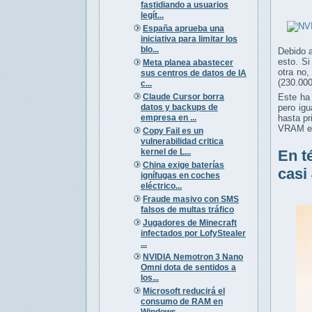
fastidiando a usuarios
legít...
España aprueba una
iniciativa para limitar los
blo...
Debido 
esto. S
Meta planea abastecer
otra no
sus centros de datos de IA
(230.000
c...
Claude Cursor borra
Este ha
datos y backups de
pero ig
empresa en ...
hasta p
VRAM en
Copy Fail es un
vulnerabilidad critica
kernel de L...
En t
China exige baterías
casi
ignífugas en coches
eléctrico...
Fraude masivo con SMS
falsos de multas tráfico
Jugadores de Minecraft
infectados por LofyStealer
...
NVIDIA Nemotron 3 Nano
Omni dota de sentidos a
los...
Microsoft reducirá el
consumo de RAM en
Windows