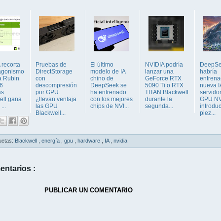
 recorta
Pruebas de
El último
NVIDIA podría
DeepS
tagonismo
DirectStorage
modelo de IA
lanzar una
habría
a Rubin
con
chino de
GeForce RTX
entrena
6
descompresión
DeepSeek se
5090 Ti o RTX
nueva I
as
por GPU:
ha entrenado
TITAN Blackwell
servido
ell gana
¿llevan ventaja
con los mejores
durante la
GPU NV
...
las GPU
chips de NVI...
segunda...
introdu
Blackwell...
piez...
uetas:
Blackwell
,
energía
,
gpu
,
hardware
,
IA
,
nvidia
entarios :
PUBLICAR UN COMENTARIO