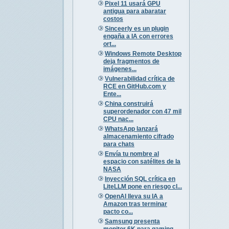
Pixel 11 usará GPU
antigua para abaratar
costos
Sinceerly es un plugin
engaña a IA con errores
ort...
Windows Remote Desktop
deja fragmentos de
imágenes...
Vulnerabilidad crítica de
RCE en GitHub.com y
Ente...
China construirá
superordenador con 47 mil
CPU nac...
WhatsApp lanzará
almacenamiento cifrado
para chats
Envía tu nombre al
espacio con satélites de la
NASA
Inyección SQL crítica en
LiteLLM pone en riesgo cl...
OpenAI lleva su IA a
Amazon tras terminar
pacto co...
Samsung presenta
monitor 6K para gaming