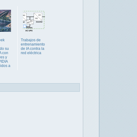
eek
Trabajos de
entrenamiento
do su
de IA contra la
A con
red eléctrica
res y
IDIA
cidos a