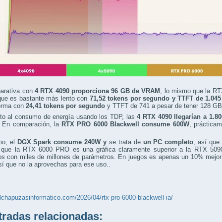
arativa con
4 RTX 4090 proporciona 96 GB de VRAM
, lo mismo que la RT
ue es bastante más lento con
71,52 tokens por segundo y TTFT de 1.04
orma con
24,41 tokens por segundo
y TTFT de 741 a pesar de tener 128 G
to al consumo de energía usando los TDP, las
4 RTX 4090 llegarían a 1.8
. En comparación, la
RTX PRO 6000 Blackwell consume 600W
, práctica
mo, el
DGX Spark consume 240W y
se trata de
un PC completo
, así que
r que la RTX 6000 PRO es una gráfica claramente superior a la RTX 509
os con miles de millones de parámetros. En juegos es apenas un 10% mejor 
í que no la aprovechas para ese uso..
:
elchapuzasinformatico.com/2026/04/rtx-pro-6000-blackwell-ia/
adas relacionadas: