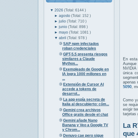
▼
2026
(Total: 6144 )
►
agosto
(Total: 152 )
►
julio
(Total: 710 )
►
junio
(Total: 898 )
►
mayo
(Total: 1081 )
▼
abril
(Total: 978 )
SAP npm infectados
roban credenciales
GPT-5.5 presenta riesgos
similares a Claude
En esta
Mythos...
Aunque 
NVIDIA l
Exempleado de Google en
única c
IA logra 1000 millones en
segment
...
apenas 
Extensión de Cursor AI
5090
, m
accede a tokens de
desarrol...
La app espía secreta de
Como ya 
Italia al descubierto: cóm...
se requ
exigir 
Gemini crea archivos
tarjetas
Office gratis desde el chat
Gemini añade Nano
La R
Banana y Veo a Google TV
y Chrom...
que 
Denuvo cae pero sigue