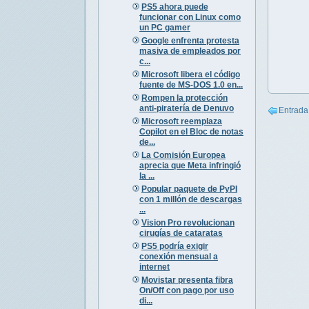
PS5 ahora puede
funcionar con Linux como
un PC gamer
Google enfrenta protesta
masiva de empleados por
c...
Microsoft libera el código
fuente de MS-DOS 1.0 en...
Rompen la protección
anti-piratería de Denuvo
Entrada
Microsoft reemplaza
Copilot en el Bloc de notas
de...
La Comisión Europea
aprecia que Meta infringió
la ...
Popular paquete de PyPI
con 1 millón de descargas
...
Vision Pro revolucionan
cirugías de cataratas
PS5 podría exigir
conexión mensual a
internet
Movistar presenta fibra
On/Off con pago por uso
di...