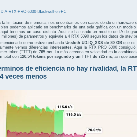
a la limitación de memoria, nos encontramos con casos donde un hardware 
i bien podemos aplicarlo en benchmarks de una sola gráfica con un modelo
, aquí tenemos un caso distinto. Aquí se ha usado un modelo de IA de g
 millones) de parámetros y equivale a 4 RTX 5090 según los datos de stevib
 mencionado como estuvo probando
Unsloth UD-IQ_XXS de 80 GB
que es 
ualmente vemos diferencias interesantes. Aquí la RTX PRO 6000 consiguió
rimer token (TTFT) de
765 ms
. La más cercana en velocidad es la combinaci
 total con
120,54 tokens por segundo
y un TTFT de 725 ms
, así que bás
érminos de eficiencia no hay rivalidad, la
 4 veces menos