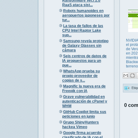
Ransomware Vect 2.0
RaaS ataca sist...
Robots humanoides en
aeropuertos japoneses por
tur...
La tasa de fallos de las
CPU Intel Raptor Lake
sup...
NVIDIA
Samsung revela prototipo
el pro
de Galaxy Glasses sin
de Ver
cámara
en 202
Seis centros de datos de
mientr
IA propuestos para un
Blackw
pue...
terreno 
WhatsApp prueba su
propio proveedor de
copias de s...
Magnific la nueva era de
Etiq
Freepik con IA
Grave vulnerabilidad en
autenticación de cPanel y
0 com
WHM
GitHub Copilot limita sus
peticiones en junio
Grupo ShinyHunters
hackea Vimeo
Google firma acuerdo
clasificado de IA con el