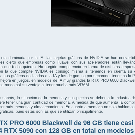
 era dominada por la IA, las tarjetas gráficas de NVIDIA se han converti
es cierto que empresas como Huawei con sus aceleradores están llevánd
a que todos quieren. Ha surgido competencia en forma de distintas empresas
on la que compite NVIDIA es consigo misma si tenemos en cuenta su
a sus gráficas dedicadas a la IA y las de gaming por separado, tenemos la
mejora en juegos, en modelos de IA muy grandes la RTX PRO 6000 Blackwel
ostrando así su ventaja al tener mucha más VRAM.
sabrás, la situación de la memoria y sus precios se deben a la industria de
iere tener una gran cantidad de memoria. A medida de que aumenta la compl
tener más memoria y almacenamiento. En cuanto a memoria no solo hablamos
 gráficas, pues estas son las que se utilizan principalmente.
TX PRO 6000 Blackwell de 96 GB tiene casi
4 RTX 5090 con 128 GB en total en modelos