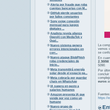
Alerta por fraude que roba
cuentas bancarias con M...
GitHub pierde usuarios
por fallos constantes
Sony exige conexión
mensual para juegos
digitales ...
Analista revela alianza
OpenAI con MediaTek y
Qual...
La comp
Nuevo sistema genera
vemos q
errores intencionales en
se conf
corr...
Nuevo ataque BlobPhish
En cuan
roba credenciales de
2.300W
inicio...
5090.
Meta transmitirá energía
Por últi
solar desde el espacio pa...
conclui
complej
Meta cobraría por guardar
euros
as
chats en WhatsApp
IA supera en gasto a
salarios humanos
Fuentes
Amazon presenta IA que
https://
vende por voz como un
humano
Entr
Nuevo grupo de