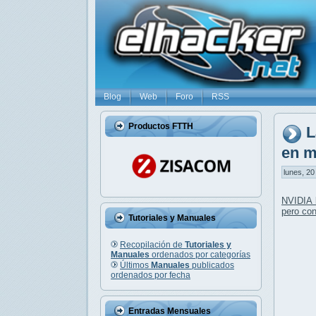
Blog
Web
Foro
RSS
Productos FTTH
L
en m
lunes, 20
NVIDIA 
pero co
Tutoriales y Manuales
Recopilación de
Tutoriales y
Manuales
ordenados por categorías
Últimos
Manuales
publicados
ordenados por fecha
Entradas Mensuales