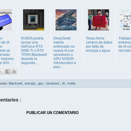
mo
NVIDIA podría
DeepSeek
Texas frena
Trabajo
 de IA
lanzar una
habría
centros de datos
entrena
de
GeForce RTX
entrenado su
por falta de
de IA co
eek se
5090 Ti o RTX
nueva IA con
energía y agua
red eléc
renado
TITAN Blackwell
servidores y
s mejores
durante la
GPU NVIDIA
e NVI...
segunda...
introducidos a
piez...
uetas:
Blackwell
,
energía
,
gpu
,
hardware
,
IA
,
nvidia
entarios :
PUBLICAR UN COMENTARIO