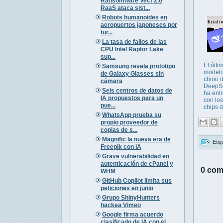
Ransomware Vect 2.0
RaaS ataca sist...
Robots humanoides en
aeropuertos japoneses por
tur...
La tasa de fallos de las
CPU Intel Raptor Lake
sup...
El últi
Samsung revela prototipo
modelo
de Galaxy Glasses sin
chino 
cámara
DeepS
Seis centros de datos de
ha ent
IA propuestos para un
con lo
pue...
chips d
WhatsApp prueba su
propio proveedor de
copias de s...
Magnific la nueva era de
Etiq
Freepik con IA
Grave vulnerabilidad en
autenticación de cPanel y
0 com
WHM
GitHub Copilot limita sus
peticiones en junio
Grupo ShinyHunters
hackea Vimeo
Google firma acuerdo
clasificado de IA con el