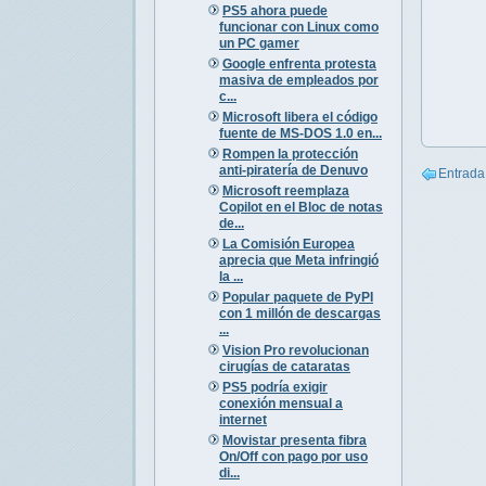
PS5 ahora puede
funcionar con Linux como
un PC gamer
Google enfrenta protesta
masiva de empleados por
c...
Microsoft libera el código
fuente de MS-DOS 1.0 en...
Rompen la protección
anti-piratería de Denuvo
Entrada
Microsoft reemplaza
Copilot en el Bloc de notas
de...
La Comisión Europea
aprecia que Meta infringió
la ...
Popular paquete de PyPI
con 1 millón de descargas
...
Vision Pro revolucionan
cirugías de cataratas
PS5 podría exigir
conexión mensual a
internet
Movistar presenta fibra
On/Off con pago por uso
di...