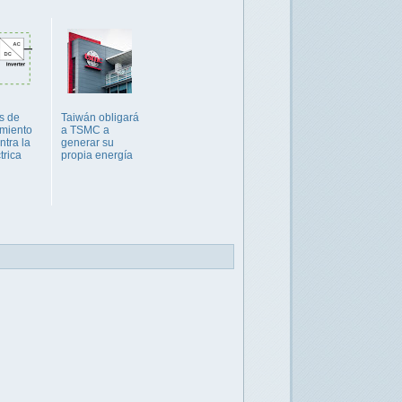
s de
Taiwán obligará
miento
a TSMC a
ntra la
generar su
trica
propia energía