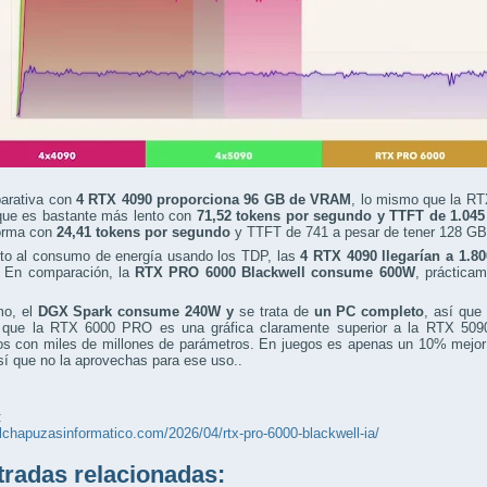
arativa con
4 RTX 4090 proporciona 96 GB de VRAM
, lo mismo que la RT
ue es bastante más lento con
71,52 tokens por segundo y TTFT de 1.04
orma con
24,41 tokens por segundo
y TTFT de 741 a pesar de tener 128 G
to al consumo de energía usando los TDP, las
4 RTX 4090 llegarían a 1.8
. En comparación, la
RTX PRO 6000 Blackwell consume 600W
, práctica
mo, el
DGX Spark consume 240W y
se trata de
un PC completo
, así que
r que la RTX 6000 PRO es una gráfica claramente superior a la RTX 509
os con miles de millones de parámetros. En juegos es apenas un 10% mejor 
í que no la aprovechas para ese uso..
:
elchapuzasinformatico.com/2026/04/rtx-pro-6000-blackwell-ia/
adas relacionadas: