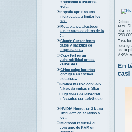
fastidiando a usuarios
legít...
España aprueba una
iniciativa para limitar los
blo...
Debido 
esto. S
Meta planea abastecer
otra no
sus centros de datos de IA
(230.000
c...
Claude Cursor borra
Este ha
datos y backups de
pero ig
empresa en ...
hasta p
VRAM en
Copy Fail es un
vulnerabilidad critica
kernel de L...
En t
China exige baterías
casi
ignífugas en coches
eléctrico...
Fraude masivo con SMS
falsos de multas tráfico
Jugadores de Minecraft
infectados por LofyStealer
...
NVIDIA Nemotron 3 Nano
Omni dota de sentidos a
los...
Microsoft reducirá el
consumo de RAM en
Windows