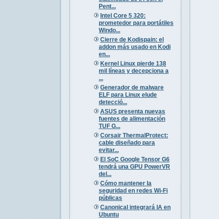
Pent...
Intel Core 5 320:
prometedor para portátiles
Windo...
Cierre de Kodispain: el
addon más usado en Kodi
en...
Kernel Linux pierde 138
mil líneas y decepciona a
...
Generador de malware
ELF para Linux elude
detecció...
ASUS presenta nuevas
fuentes de alimentación
TUF G...
Corsair ThermalProtect:
cable diseñado para
evitar...
El SoC Google Tensor G6
tendrá una GPU PowerVR
del...
Cómo mantener la
seguridad en redes Wi-Fi
públicas
Canonical integrará IA en
Ubuntu