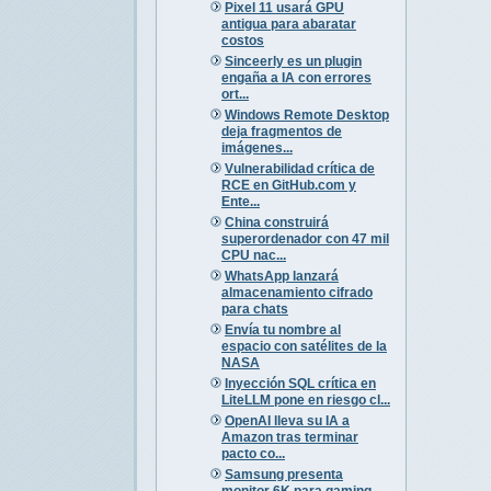
Pixel 11 usará GPU
antigua para abaratar
costos
Sinceerly es un plugin
engaña a IA con errores
ort...
Windows Remote Desktop
deja fragmentos de
imágenes...
Vulnerabilidad crítica de
RCE en GitHub.com y
Ente...
China construirá
superordenador con 47 mil
CPU nac...
WhatsApp lanzará
almacenamiento cifrado
para chats
Envía tu nombre al
espacio con satélites de la
NASA
Inyección SQL crítica en
LiteLLM pone en riesgo cl...
OpenAI lleva su IA a
Amazon tras terminar
pacto co...
Samsung presenta
monitor 6K para gaming