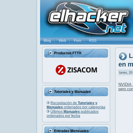
Blog
Web
Foro
RSS
Productos FTTH
L
en m
lunes, 20
NVIDIA 
pero co
Tutoriales y Manuales
Recopilación de
Tutoriales y
Manuales
ordenados por categorías
Últimos
Manuales
publicados
ordenados por fecha
Entradas Mensuales