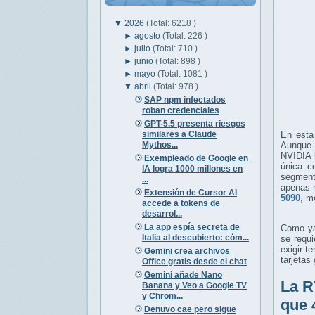
▼
2026
(Total: 6218 )
►
agosto
(Total: 226 )
►
julio
(Total: 710 )
►
junio
(Total: 898 )
►
mayo
(Total: 1081 )
▼
abril
(Total: 978 )
SAP npm infectados
roban credenciales
GPT-5.5 presenta riesgos
similares a Claude
En esta
Mythos...
Aunque 
NVIDIA l
Exempleado de Google en
única c
IA logra 1000 millones en
segment
...
apenas 
Extensión de Cursor AI
5090
, m
accede a tokens de
desarrol...
La app espía secreta de
Como ya 
Italia al descubierto: cóm...
se requ
exigir 
Gemini crea archivos
tarjetas
Office gratis desde el chat
Gemini añade Nano
La R
Banana y Veo a Google TV
y Chrom...
que 
Denuvo cae pero sigue