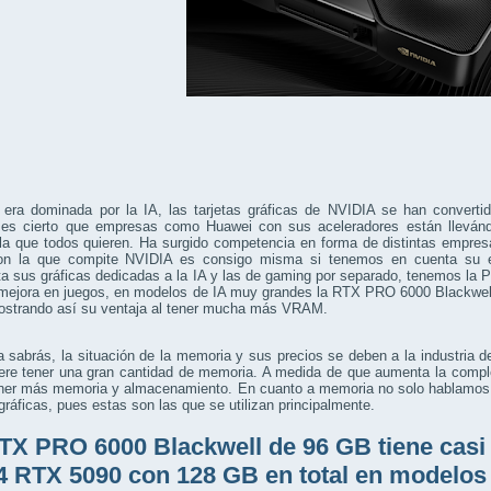
 era dominada por la IA, las tarjetas gráficas de NVIDIA se han converti
es cierto que empresas como Huawei con sus aceleradores están llevánd
a que todos quieren. Ha surgido competencia en forma de distintas empresas
on la que compite NVIDIA es consigo misma si tenemos en cuenta su
a sus gráficas dedicadas a la IA y las de gaming por separado, tenemos la
mejora en juegos, en modelos de IA muy grandes la RTX PRO 6000 Blackwel
ostrando así su ventaja al tener mucha más VRAM.
sabrás, la situación de la memoria y sus precios se deben a la industria de
iere tener una gran cantidad de memoria. A medida de que aumenta la compl
tener más memoria y almacenamiento. En cuanto a memoria no solo hablamos
 gráficas, pues estas son las que se utilizan principalmente.
TX PRO 6000 Blackwell de 96 GB tiene casi
4 RTX 5090 con 128 GB en total en modelos