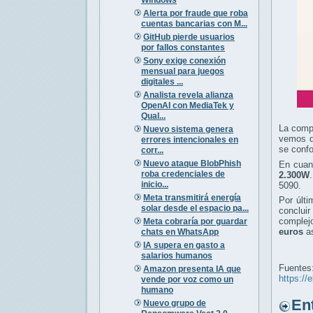
Alerta por fraude que roba
cuentas bancarias con M...
GitHub pierde usuarios
por fallos constantes
Sony exige conexión
mensual para juegos
digitales ...
Analista revela alianza
OpenAI con MediaTek y
Qual...
La comp
Nuevo sistema genera
vemos q
errores intencionales en
se conf
corr...
Nuevo ataque BlobPhish
En cuan
roba credenciales de
2.300W
inicio...
5090.
Meta transmitirá energía
Por últi
solar desde el espacio pa...
conclui
complej
Meta cobraría por guardar
euros
as
chats en WhatsApp
IA supera en gasto a
salarios humanos
Fuentes
Amazon presenta IA que
https://
vende por voz como un
humano
Entr
Nuevo grupo de