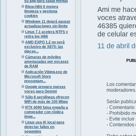
su app para salud mental
BleachBit 6 mejora
Ami me hacen
limpieza y gestiona
cookies
voces atrav
Windows 11 dejará pausar
46385 quiero
actualizaciones sin límite
Linux 7.1 acelera NTFS y
de celular 
retira los i486
AMD EXPO 1.2 no será
11 de abril 
exclusivo de X870: las
placas...
Cámaras de móviles
PUB
amenazadas por escasez
de RAM
Aplicación Vibing.exe de
Microsoft Store
presuntam...
Los comentar
Google prepara nuevas
moderadores
voces para Gemini
Sólo 8 aerolíneas ofrecen
Serán publica
WiFi de más de 100 Mbps
- Comentario 
RTX 4090 falsa engaña a
comprador con réplica
- Prohibido 
impe...
- Evite inclui
Linux usa IA local para
- Contenidos 
detectar fallos en
segundos
Debe saber qu