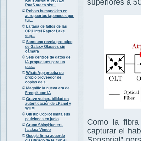
superiores a 5
Ransomware Vect 2.0
RaaS ataca sist...
Robots humanoides en
aeropuertos japoneses por
tur...
La tasa de fallos de las
CPU Intel Raptor Lake
sup...
Samsung revela prototipo
de Galaxy Glasses sin
cámara
Seis centros de datos de
IA propuestos para un
pue...
WhatsApp prueba su
propio proveedor de
copias de s...
Magnific la nueva era de
Freepik con IA
Grave vulnerabilidad en
autenticación de cPanel y
WHM
GitHub Copilot limita sus
peticiones en junio
Como la fibra
Grupo ShinyHunters
capturar el ha
hackea Vimeo
Google firma acuerdo
Sensorial” per
clasificado de IA con el