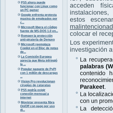
PS5 ahora puede
acceden físi
funcionar con Linux como
un PC gamer
instalaciones
Google enfrenta protesta
estos escena
masiva de empleados por
c...
malintenciona
Microsoft libera el código
fuente de MS-DOS 1.0 en...
colocar el rece
Rompen la protección
anti-piratería de Denuvo
Los experiment
Microsoft reemplaza
investigación a
Copilot en el Bloc de notas
de...
La Comisión Europea
La recupera
aprecia que Meta infringió
la ...
palabras (
Popular paquete de PyPI
contenido 
con 1 millón de descargas
...
reconocimi
Vision Pro revolucionan
cirugías de cataratas
Parakeet
.
PS5 podría exigir
La localizac
conexión mensual a
internet
con un prom
Movistar presenta fibra
On/Off con pago por uso
La detecció
di...