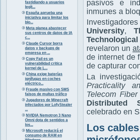
pasivos e ind
fastidiando a usuarios
legít...
inmunes a bloq
España aprueba una
iniciativa para limitar los
Investigador
blo...
Meta planea abastecer
University
,
T
sus centros de datos de IA
c...
Technologica
Claude Cursor borra
revelaron un
at
datos y backups de
empresa en ...
de internet de
Copy Fail es un
vulnerabilidad critica
de capturar co
kernel de L...
China exige baterías
La investigaci
ignífugas en coches
eléctrico...
Practicality 
Fraude masivo con SMS
Telecom Fiber
falsos de multas tráfico
Jugadores de Minecraft
Distributed
infectados por LofyStealer
...
celebrado en Sa
NVIDIA Nemotron 3 Nano
Omni dota de sentidos a
Los cables
los...
Microsoft reducirá el
consumo de RAM en
micrófono
Windows