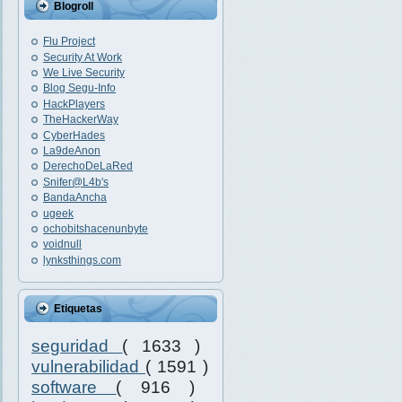
Blogroll
Flu Project
Security At Work
We Live Security
Blog Segu-Info
HackPlayers
TheHackerWay
CyberHades
La9deAnon
DerechoDeLaRed
Snifer@L4b's
BandaAncha
ugeek
ochobitshacenunbyte
voidnull
lynksthings.com
Etiquetas
seguridad
( 1633 )
vulnerabilidad
( 1591 )
software
( 916 )