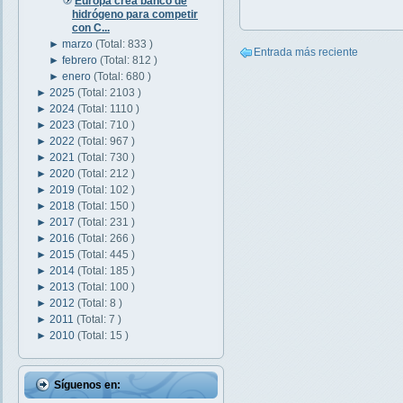
Europa crea banco de
hidrógeno para competir
con C...
►
marzo
(Total: 833 )
Entrada más reciente
►
febrero
(Total: 812 )
►
enero
(Total: 680 )
►
2025
(Total: 2103 )
►
2024
(Total: 1110 )
►
2023
(Total: 710 )
►
2022
(Total: 967 )
►
2021
(Total: 730 )
►
2020
(Total: 212 )
►
2019
(Total: 102 )
►
2018
(Total: 150 )
►
2017
(Total: 231 )
►
2016
(Total: 266 )
►
2015
(Total: 445 )
►
2014
(Total: 185 )
►
2013
(Total: 100 )
►
2012
(Total: 8 )
►
2011
(Total: 7 )
►
2010
(Total: 15 )
Síguenos en: