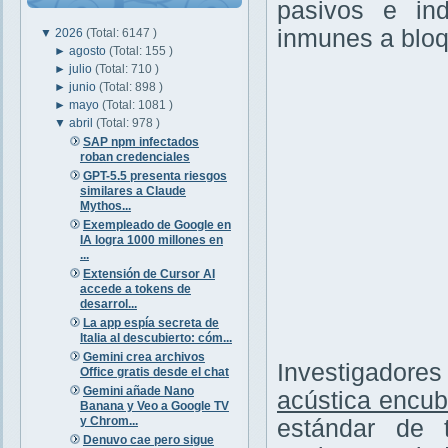
pasivos e ind
inmunes a bloq
▼
2026
(Total: 6147 )
►
agosto
(Total: 155 )
►
julio
(Total: 710 )
►
junio
(Total: 898 )
►
mayo
(Total: 1081 )
▼
abril
(Total: 978 )
SAP npm infectados
roban credenciales
GPT-5.5 presenta riesgos
similares a Claude
Mythos...
Exempleado de Google en
IA logra 1000 millones en
...
Extensión de Cursor AI
accede a tokens de
desarrol...
La app espía secreta de
Italia al descubierto: cóm...
Gemini crea archivos
Investigadore
Office gratis desde el chat
Gemini añade Nano
acústica encub
Banana y Veo a Google TV
y Chrom...
estándar de 
Denuvo cae pero sigue