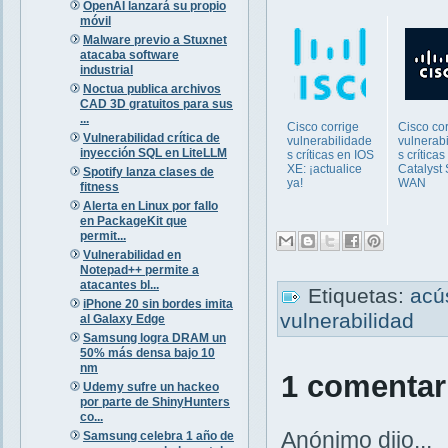
OpenAI lanzará su propio
móvil
Malware previo a Stuxnet
atacaba software
industrial
Noctua publica archivos
CAD 3D gratuitos para sus
...
Cisco corrige
Cisco cor
Vulnerabilidad crítica de
vulnerabilidade
vulnerab
inyección SQL en LiteLLM
s críticas en IOS
s críticas
XE: ¡actualice
Catalyst
Spotify lanza clases de
ya!
WAN
fitness
Alerta en Linux por fallo
en PackageKit que
permit...
Vulnerabilidad en
Notepad++ permite a
atacantes bl...
Etiquetas:
acú
iPhone 20 sin bordes imita
vulnerabilidad
al Galaxy Edge
Samsung logra DRAM un
50% más densa bajo 10
nm
1 comentar
Udemy sufre un hackeo
por parte de ShinyHunters
co...
Anónimo dijo...
Samsung celebra 1 año de