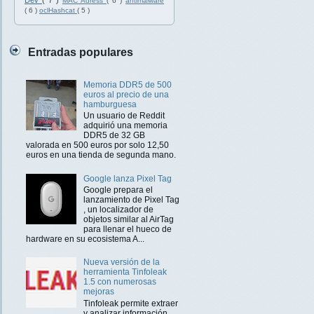
Dev
( 7 )
MAC Adress
( 6 )
antimalware
( 6 )
oclHashcat
( 5 )
Entradas populares
Memoria DDR5 de 500
euros al precio de una
hamburguesa
Un usuario de Reddit
adquirió una memoria
DDR5 de 32 GB
valorada en 500 euros por solo 12,50
euros en una tienda de segunda mano.
Google lanza Pixel Tag
Google prepara el
lanzamiento de Pixel Tag
, un localizador de
objetos similar al AirTag
para llenar el hueco de
hardware en su ecosistema A...
Nueva versión de la
herramienta Tinfoleak
1.5 con numerosas
mejoras
Tinfoleak permite extraer
y analizar información