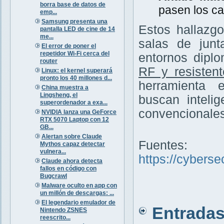
borra base de datos de
pasen los ca
emp...
Samsung presenta una
Estos hallazg
pantalla LED de cine de 14
me...
salas de junt
El error de poner el
repetidor Wi-Fi cerca del
entornos diplo
router
RF y resisten
Linux: el kernel superará
pronto los 40 millones d...
herramienta 
China muestra a
Lingsheng, el
buscan inteli
superordenador a exa...
convencionales
NVIDIA lanza una GeForce
RTX 5070 Laptop con 12
GB...
Alertan sobre Claude
Fuentes:
Mythos capaz detectar
vulnera...
https://cybers
Claude ahora detecta
fallos en código con
Bugcrawl
Malware oculto en app con
un millón de descargas: ...
El legendario emulador de
Entradas 
Nintendo ZSNES
reescrito...