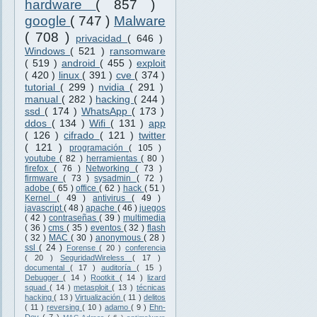
hardware
( 857 )
google
( 747 )
Malware
( 708 )
privacidad
( 646 )
Windows
( 521 )
ransomware
( 519 )
android
( 455 )
exploit
( 420 )
linux
( 391 )
cve
( 374 )
tutorial
( 299 )
nvidia
( 291 )
manual
( 282 )
hacking
( 244 )
ssd
( 174 )
WhatsApp
( 173 )
ddos
( 134 )
Wifi
( 131 )
app
( 126 )
cifrado
( 121 )
twitter
( 121 )
programación
( 105 )
youtube
( 82 )
herramientas
( 80 )
firefox
( 76 )
Networking
( 73 )
firmware
( 73 )
sysadmin
( 72 )
adobe
( 65 )
office
( 62 )
hack
( 51 )
Kernel
( 49 )
antivirus
( 49 )
javascript
( 48 )
apache
( 46 )
juegos
( 42 )
contraseñas
( 39 )
multimedia
( 36 )
cms
( 35 )
eventos
( 32 )
flash
( 32 )
MAC
( 30 )
anonymous
( 28 )
ssl
( 24 )
Forense
( 20 )
conferencia
( 20 )
SeguridadWireless
( 17 )
documental
( 17 )
auditoría
( 15 )
Debugger
( 14 )
Rootkit
( 14 )
lizard
squad
( 14 )
metasploit
( 13 )
técnicas
hacking
( 13 )
Virtualización
( 11 )
delitos
( 11 )
reversing
( 10 )
adamo
( 9 )
Ehn-