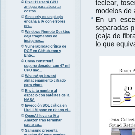
teclear, tos
Pixel 11 usará GPU
antigua para abaratar
modelos de a
costos
Sinceerly es un plugin
En un escen
engaña a IA con errores
ort...
separadas po
Windows Remote Desktop
(caja de fib
deja fragmentos de
imágenes...
lo que equiva
Vulnerabilidad crítica de
RCE en GitHub.com y
Ente...
China construirá
superordenador con 47 mil
CPU nac...
WhatsApp lanzará
almacenamiento cifrado
para chats
Envía tu nombre al
espacio con satélites de la
NASA
Inyección SQL crítica en
LiteLLM pone en riesgo cl...
OpenAI lleva su IA a
Amazon tras terminar
pacto co...
Samsung presenta
monitor 6K para gaming