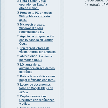
Fibra 1 Gbps: ¿qué
la opinión de
operador en España
ofrece mejor...
Protege tu PC en redes
WiFi públicas con este
ajus...
Microsoft prepara
Windows K2 para
reconquistar a s...
Agente de programación
con IA basado en Claude
Opu...
Top reproductores de
vídeo Android sin anuncios
AMD EXPO 1.2 optimiza
memorias DDR5
LG lanza alerta
automática en accidentes
de tráfico
Policía busca 4 días a una
mujer méxicana con foto...
Lector de documentos
falso en Google Play con
10K ...
Copilot revoluciona
OneDrive con resúmenes
y edici...