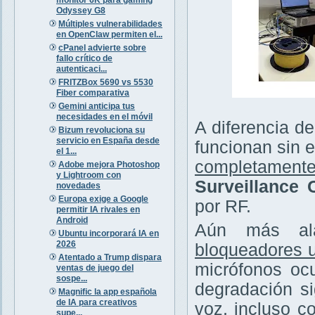
Odyssey G8
Múltiples vulnerabilidades
en OpenClaw permiten el...
cPanel advierte sobre
fallo crítico de
autenticaci...
FRITZBox 5690 vs 5530
Fiber comparativa
Gemini anticipa tus
necesidades en el móvil
A diferencia de
Bizum revoluciona su
servicio en España desde
funcionan sin e
el 1...
completamente
Adobe mejora Photoshop
y Lightroom con
Surveillance
novedades
Europa exige a Google
por RF.
permitir IA rivales en
Android
Aún más ala
Ubuntu incorporará IA en
2026
bloqueadores u
Atentado a Trump dispara
micrófonos ocu
ventas de juego del
sospe...
degradación si
Magnific la app española
de IA para creativos
voz, incluso c
supe...