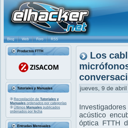
Blog
Web
Foro
RSS
Productos FTTH
Los cabl
micrófonos
conversaci
jueves, 9 de abril
Tutoriales y Manuales
Recopilación de
Tutoriales y
Manuales
ordenados por categorías
Investigadore
Últimos
Manuales
publicados
ordenados por fecha
acústico encub
óptica FTTH d
Entradas Mensuales