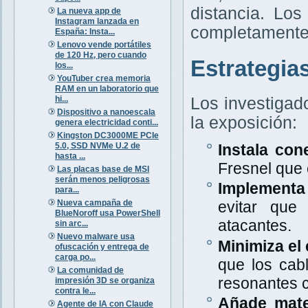
distancia. Lo
La nueva app de
Instagram lanzada en
completamente 
España: Insta...
Lenovo vende portátiles
de 120 Hz, pero cuando
Estrategia
los...
YouTuber crea memoria
RAM en un laboratorio que
hi...
Los investigad
Dispositivo a nanoescala
la exposición:
genera electricidad conti...
Kingston DC3000ME PCIe
5.0, SSD NVMe U.2 de
Instala con
hasta ...
Fresnel que
Las placas base de MSI
serán menos peligrosas
Implementa 
para...
Nueva campaña de
evitar que
BlueNoroff usa PowerShell
atacantes.
sin arc...
Nuevo malware usa
Minimiza el 
ofuscación y entrega de
carga po...
que los cab
La comunidad de
resonantes c
impresión 3D se organiza
contra le...
Añade mate
Agente de IA con Claude