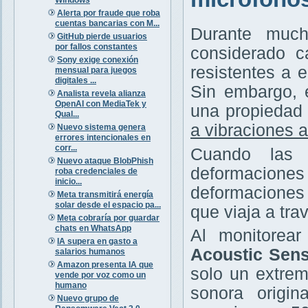
Alerta por fraude que roba
cuentas bancarias con M...
Durante much
GitHub pierde usuarios
por fallos constantes
considerado c
Sony exige conexión
resistentes a 
mensual para juegos
digitales ...
Sin embargo, 
Analista revela alianza
OpenAI con MediaTek y
una propiedad 
Qual...
a vibraciones 
Nuevo sistema genera
errores intencionales en
corr...
Cuando las 
Nuevo ataque BlobPhish
deformaciones
roba credenciales de
inicio...
deformaciones 
Meta transmitirá energía
solar desde el espacio pa...
que viaja a trav
Meta cobraría por guardar
chats en WhatsApp
Al monitorea
IA supera en gasto a
Acoustic Sens
salarios humanos
Amazon presenta IA que
solo un extrem
vende por voz como un
humano
sonora origin
Nuevo grupo de