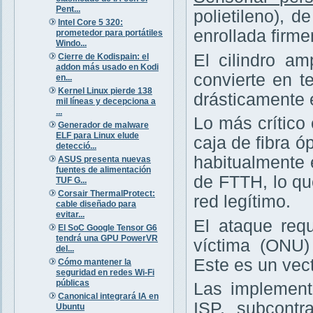
Pent...
polietileno), 
Intel Core 5 320:
enrollada firm
prometedor para portátiles
Windo...
El cilindro am
Cierre de Kodispain: el
addon más usado en Kodi
convierte en te
en...
Kernel Linux pierde 138
drásticamente 
mil líneas y decepciona a
...
Lo más crítico
Generador de malware
ELF para Linux elude
caja de fibra ó
detecció...
habitualmente 
ASUS presenta nuevas
fuentes de alimentación
de FTTH, lo q
TUF G...
Corsair ThermalProtect:
red legítimo.
cable diseñado para
evitar...
El ataque requ
El SoC Google Tensor G6
tendrá una GPU PowerVR
víctima (ONU
del...
Este es un vec
Cómo mantener la
seguridad en redes Wi-Fi
públicas
Las implement
Canonical integrará IA en
ISP, subcontr
Ubuntu