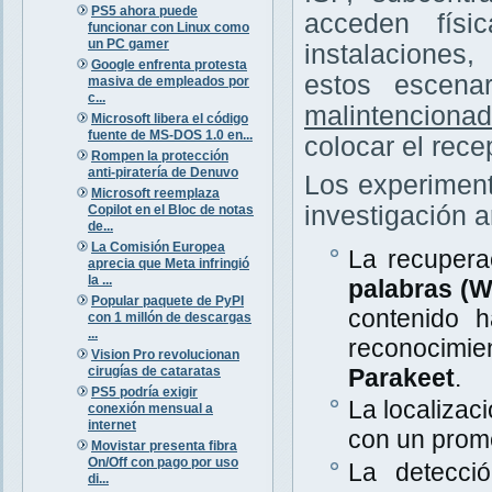
PS5 ahora puede
acceden físi
funcionar con Linux como
un PC gamer
instalaciones
Google enfrenta protesta
estos escena
masiva de empleados por
c...
malintenciona
Microsoft libera el código
fuente de MS-DOS 1.0 en...
colocar el rece
Rompen la protección
anti-piratería de Denuvo
Los experiment
Microsoft reemplaza
investigación a
Copilot en el Bloc de notas
de...
La Comisión Europea
La recupera
aprecia que Meta infringió
la ...
palabras (
Popular paquete de PyPI
contenido 
con 1 millón de descargas
...
reconocimi
Vision Pro revolucionan
cirugías de cataratas
Parakeet
.
PS5 podría exigir
La localizac
conexión mensual a
internet
con un prom
Movistar presenta fibra
On/Off con pago por uso
La detecció
di...