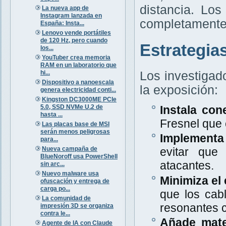
distancia. Lo
La nueva app de
Instagram lanzada en
completamente 
España: Insta...
Lenovo vende portátiles
de 120 Hz, pero cuando
Estrategia
los...
YouTuber crea memoria
RAM en un laboratorio que
hi...
Los investigad
Dispositivo a nanoescala
la exposición:
genera electricidad conti...
Kingston DC3000ME PCIe
5.0, SSD NVMe U.2 de
Instala con
hasta ...
Fresnel que
Las placas base de MSI
serán menos peligrosas
Implementa 
para...
Nueva campaña de
evitar que
BlueNoroff usa PowerShell
atacantes.
sin arc...
Nuevo malware usa
Minimiza el 
ofuscación y entrega de
carga po...
que los cab
La comunidad de
resonantes c
impresión 3D se organiza
contra le...
Añade mate
Agente de IA con Claude