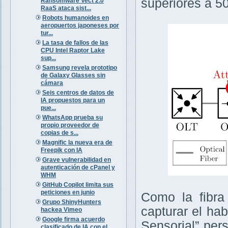
superiores a 5
Ransomware Vect 2.0
RaaS ataca sist...
Robots humanoides en
aeropuertos japoneses por
tur...
La tasa de fallos de las
CPU Intel Raptor Lake
sup...
Samsung revela prototipo
de Galaxy Glasses sin
cámara
Seis centros de datos de
IA propuestos para un
pue...
WhatsApp prueba su
propio proveedor de
copias de s...
Magnific la nueva era de
Freepik con IA
Grave vulnerabilidad en
autenticación de cPanel y
WHM
GitHub Copilot limita sus
peticiones en junio
Como la fibra
Grupo ShinyHunters
capturar el ha
hackea Vimeo
Google firma acuerdo
Sensorial” per
clasificado de IA con el