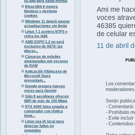
su app para salud mental
BleachBit 6 mejora
Ami me hacen
limpieza y gestiona
cookies
voces atrav
Windows 11 dejará pausar
46385 quiero
actualizaciones sin límite
Linux 7.1 acelera NTFS y
de celular 
retira los i486
AMD EXPO 1.2 no será
11 de abril 
exclusivo de X870: las
placas...
Cámaras de móviles
PUB
amenazadas por escasez
de RAM
Aplicación Vibing.exe de
Microsoft Store
presuntam...
Los comentar
Google prepara nuevas
moderadores
voces para Gemini
Sólo 8 aerolíneas ofrecen
Serán publica
WiFi de más de 100 Mbps
- Comentario 
RTX 4090 falsa engaña a
comprador con réplica
- Prohibido 
impe...
- Evite inclui
Linux usa IA local para
- Contenidos 
detectar fallos en
segundos
Debe saber qu