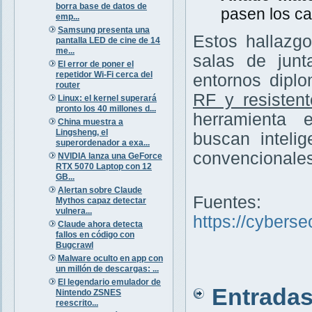
borra base de datos de
pasen los ca
emp...
Samsung presenta una
Estos hallazg
pantalla LED de cine de 14
me...
salas de junt
El error de poner el
repetidor Wi-Fi cerca del
entornos diplo
router
RF y resisten
Linux: el kernel superará
pronto los 40 millones d...
herramienta 
China muestra a
Lingsheng, el
buscan inteli
superordenador a exa...
convencionales
NVIDIA lanza una GeForce
RTX 5070 Laptop con 12
GB...
Alertan sobre Claude
Fuentes:
Mythos capaz detectar
vulnera...
https://cybers
Claude ahora detecta
fallos en código con
Bugcrawl
Malware oculto en app con
un millón de descargas: ...
El legendario emulador de
Entradas 
Nintendo ZSNES
reescrito...