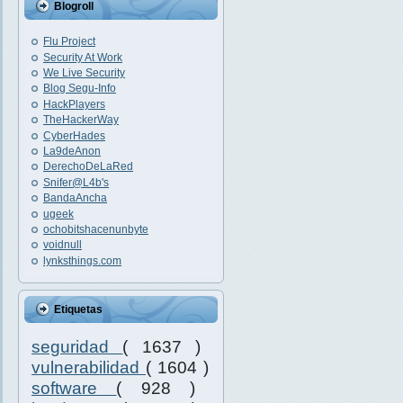
Blogroll
Flu Project
Security At Work
We Live Security
Blog Segu-Info
HackPlayers
TheHackerWay
CyberHades
La9deAnon
DerechoDeLaRed
Snifer@L4b's
BandaAncha
ugeek
ochobitshacenunbyte
voidnull
lynksthings.com
Etiquetas
seguridad
( 1637 )
vulnerabilidad
( 1604 )
software
( 928 )