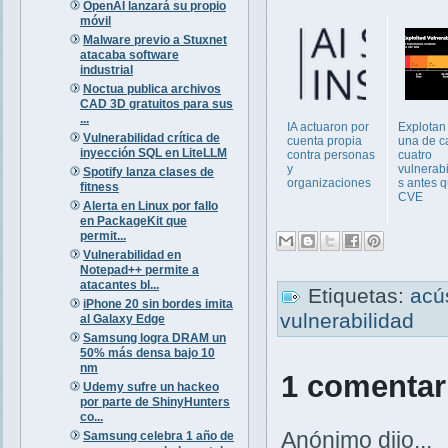
OpenAI lanzará su propio
móvil
Malware previo a Stuxnet
atacaba software
industrial
Noctua publica archivos
CAD 3D gratuitos para sus
...
IA actuaron por
Explotan
Vulnerabilidad crítica de
cuenta propia
una de c
inyección SQL en LiteLLM
contra personas
cuatro
y
vulnerab
Spotify lanza clases de
organizaciones
s antes q
fitness
CVE
Alerta en Linux por fallo
en PackageKit que
permit...
Vulnerabilidad en
Notepad++ permite a
atacantes bl...
Etiquetas:
acú
iPhone 20 sin bordes imita
vulnerabilidad
al Galaxy Edge
Samsung logra DRAM un
50% más densa bajo 10
nm
1 comentar
Udemy sufre un hackeo
por parte de ShinyHunters
co...
Anónimo dijo...
Samsung celebra 1 año de