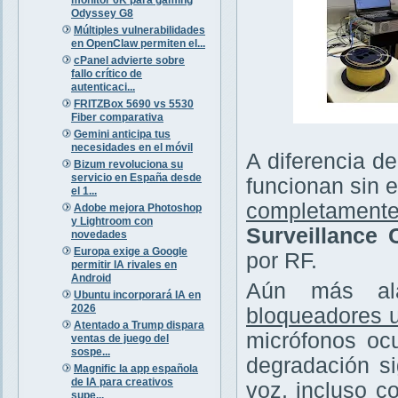
Odyssey G8
Múltiples vulnerabilidades
en OpenClaw permiten el...
cPanel advierte sobre
fallo crítico de
autenticaci...
FRITZBox 5690 vs 5530
Fiber comparativa
Gemini anticipa tus
necesidades en el móvil
A diferencia de
Bizum revoluciona su
servicio en España desde
funcionan sin e
el 1...
completamente
Adobe mejora Photoshop
y Lightroom con
Surveillance
novedades
Europa exige a Google
por RF.
permitir IA rivales en
Android
Aún más ala
Ubuntu incorporará IA en
2026
bloqueadores u
Atentado a Trump dispara
micrófonos ocu
ventas de juego del
sospe...
degradación si
Magnific la app española
de IA para creativos
voz, incluso c
supe...