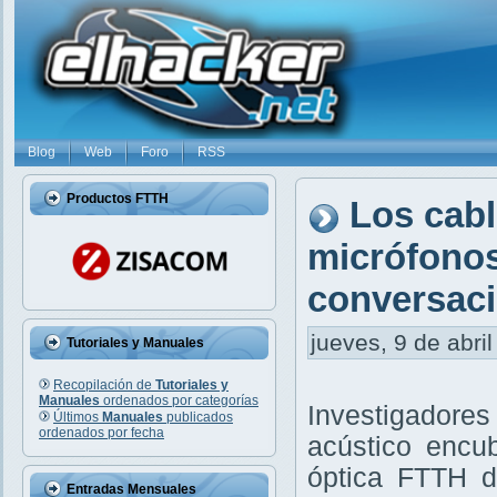
Blog
Web
Foro
RSS
Productos FTTH
Los cabl
micrófonos
conversaci
jueves, 9 de abril
Tutoriales y Manuales
Recopilación de
Tutoriales y
Manuales
ordenados por categorías
Investigadore
Últimos
Manuales
publicados
ordenados por fecha
acústico encub
óptica FTTH d
Entradas Mensuales