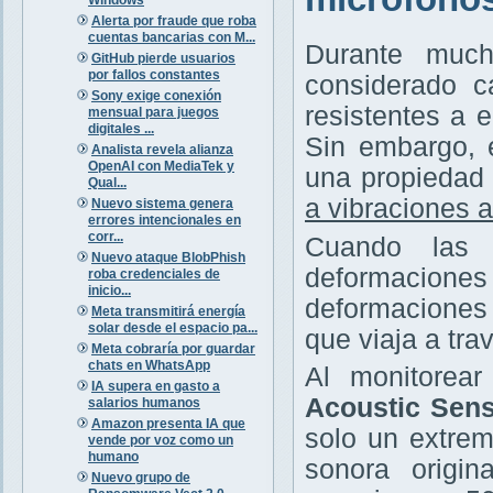
Alerta por fraude que roba
cuentas bancarias con M...
Durante much
GitHub pierde usuarios
por fallos constantes
considerado c
Sony exige conexión
resistentes a 
mensual para juegos
digitales ...
Sin embargo, 
Analista revela alianza
OpenAI con MediaTek y
una propiedad 
Qual...
a vibraciones 
Nuevo sistema genera
errores intencionales en
corr...
Cuando las 
Nuevo ataque BlobPhish
deformaciones
roba credenciales de
inicio...
deformaciones 
Meta transmitirá energía
solar desde el espacio pa...
que viaja a trav
Meta cobraría por guardar
chats en WhatsApp
Al monitorea
IA supera en gasto a
Acoustic Sens
salarios humanos
Amazon presenta IA que
solo un extrem
vende por voz como un
humano
sonora origin
Nuevo grupo de