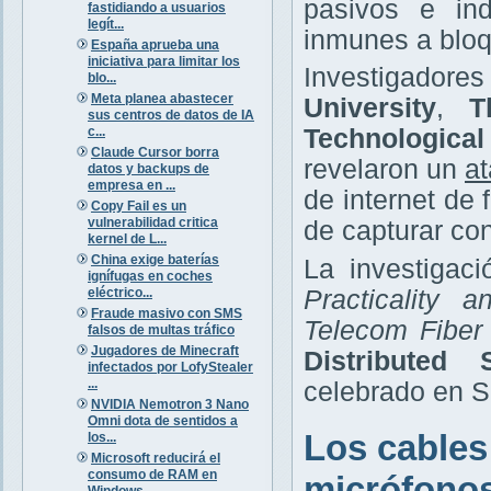
pasivos e ind
fastidiando a usuarios
legít...
inmunes a bloq
España aprueba una
iniciativa para limitar los
Investigador
blo...
Meta planea abastecer
University
,
T
sus centros de datos de IA
c...
Technologica
Claude Cursor borra
revelaron un
at
datos y backups de
empresa en ...
de internet de
Copy Fail es un
vulnerabilidad critica
de capturar co
kernel de L...
China exige baterías
La investigaci
ignífugas en coches
eléctrico...
Practicality 
Fraude masivo con SMS
Telecom Fiber
falsos de multas tráfico
Jugadores de Minecraft
Distributed
infectados por LofyStealer
...
celebrado en Sa
NVIDIA Nemotron 3 Nano
Omni dota de sentidos a
Los cables
los...
Microsoft reducirá el
consumo de RAM en
micrófono
Windows