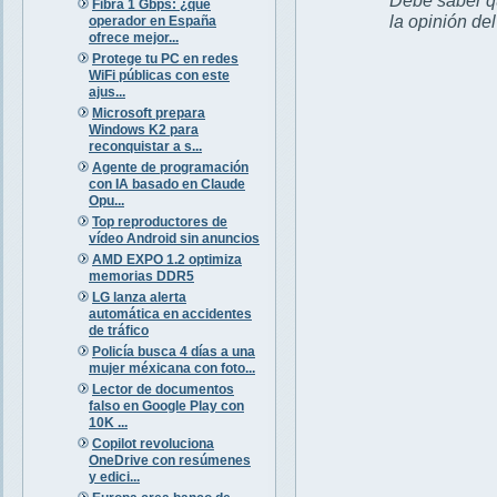
Fibra 1 Gbps: ¿qué
la opinión de
operador en España
ofrece mejor...
Protege tu PC en redes
WiFi públicas con este
ajus...
Microsoft prepara
Windows K2 para
reconquistar a s...
Agente de programación
con IA basado en Claude
Opu...
Top reproductores de
vídeo Android sin anuncios
AMD EXPO 1.2 optimiza
memorias DDR5
LG lanza alerta
automática en accidentes
de tráfico
Policía busca 4 días a una
mujer méxicana con foto...
Lector de documentos
falso en Google Play con
10K ...
Copilot revoluciona
OneDrive con resúmenes
y edici...