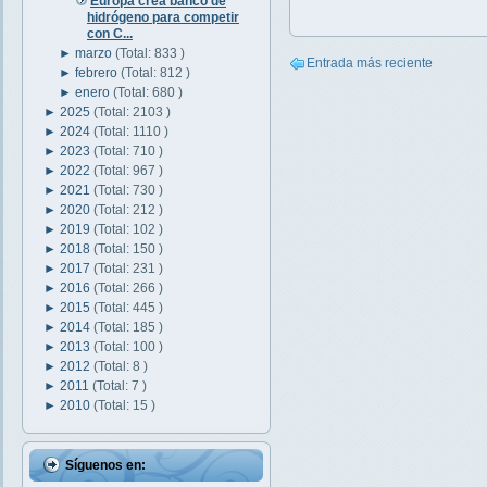
Europa crea banco de
hidrógeno para competir
con C...
►
marzo
(Total: 833 )
Entrada más reciente
►
febrero
(Total: 812 )
►
enero
(Total: 680 )
►
2025
(Total: 2103 )
►
2024
(Total: 1110 )
►
2023
(Total: 710 )
►
2022
(Total: 967 )
►
2021
(Total: 730 )
►
2020
(Total: 212 )
►
2019
(Total: 102 )
►
2018
(Total: 150 )
►
2017
(Total: 231 )
►
2016
(Total: 266 )
►
2015
(Total: 445 )
►
2014
(Total: 185 )
►
2013
(Total: 100 )
►
2012
(Total: 8 )
►
2011
(Total: 7 )
►
2010
(Total: 15 )
Síguenos en: