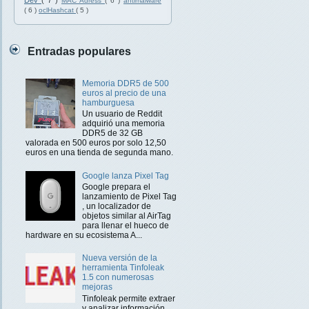
Dev
( 7 )
MAC Adress
( 6 )
antimalware
( 6 )
oclHashcat
( 5 )
Entradas populares
Memoria DDR5 de 500
euros al precio de una
hamburguesa
Un usuario de Reddit
adquirió una memoria
DDR5 de 32 GB
valorada en 500 euros por solo 12,50
euros en una tienda de segunda mano.
Google lanza Pixel Tag
Google prepara el
lanzamiento de Pixel Tag
, un localizador de
objetos similar al AirTag
para llenar el hueco de
hardware en su ecosistema A...
Nueva versión de la
herramienta Tinfoleak
1.5 con numerosas
mejoras
Tinfoleak permite extraer
y analizar información