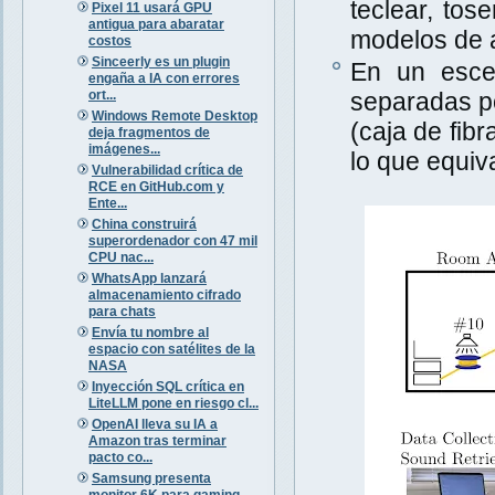
teclear, tos
Pixel 11 usará GPU
antigua para abaratar
modelos de a
costos
Sinceerly es un plugin
En un escen
engaña a IA con errores
ort...
separadas po
Windows Remote Desktop
(caja de fib
deja fragmentos de
imágenes...
lo que equiva
Vulnerabilidad crítica de
RCE en GitHub.com y
Ente...
China construirá
superordenador con 47 mil
CPU nac...
WhatsApp lanzará
almacenamiento cifrado
para chats
Envía tu nombre al
espacio con satélites de la
NASA
Inyección SQL crítica en
LiteLLM pone en riesgo cl...
OpenAI lleva su IA a
Amazon tras terminar
pacto co...
Samsung presenta
monitor 6K para gaming