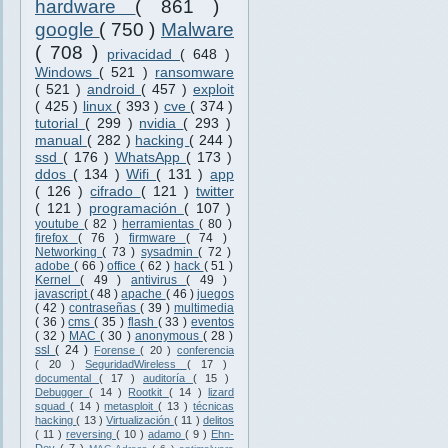
hardware
( 861 )
google
( 750 )
Malware
( 708 )
privacidad
( 648 )
Windows
( 521 )
ransomware
( 521 )
android
( 457 )
exploit
( 425 )
linux
( 393 )
cve
( 374 )
tutorial
( 299 )
nvidia
( 293 )
manual
( 282 )
hacking
( 244 )
ssd
( 176 )
WhatsApp
( 173 )
ddos
( 134 )
Wifi
( 131 )
app
( 126 )
cifrado
( 121 )
twitter
( 121 )
programación
( 107 )
youtube
( 82 )
herramientas
( 80 )
firefox
( 76 )
firmware
( 74 )
Networking
( 73 )
sysadmin
( 72 )
adobe
( 66 )
office
( 62 )
hack
( 51 )
Kernel
( 49 )
antivirus
( 49 )
javascript
( 48 )
apache
( 46 )
juegos
( 42 )
contraseñas
( 39 )
multimedia
( 36 )
cms
( 35 )
flash
( 33 )
eventos
( 32 )
MAC
( 30 )
anonymous
( 28 )
ssl
( 24 )
Forense
( 20 )
conferencia
( 20 )
SeguridadWireless
( 17 )
documental
( 17 )
auditoría
( 15 )
Debugger
( 14 )
Rootkit
( 14 )
lizard
squad
( 14 )
metasploit
( 13 )
técnicas
hacking
( 13 )
Virtualización
( 11 )
delitos
( 11 )
reversing
( 10 )
adamo
( 9 )
Ehn-