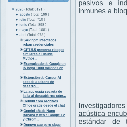
pasivos e ind
inmunes a bloq
▼
2026
(Total: 6191 )
►
agosto
(Total: 199 )
►
julio
(Total: 710 )
►
junio
(Total: 898 )
►
mayo
(Total: 1081 )
▼
abril
(Total: 978 )
SAP npm infectados
roban credenciales
GPT-5.5 presenta riesgos
similares a Claude
Mythos...
Exempleado de Google en
IA logra 1000 millones en
...
Extensión de Cursor AI
accede a tokens de
desarrol...
La app espía secreta de
Italia al descubierto: cóm...
Gemini crea archivos
Investigadore
Office gratis desde el chat
Gemini añade Nano
acústica encub
Banana y Veo a Google TV
y Chrom...
estándar de 
Denuvo cae pero sigue