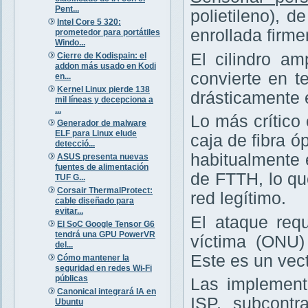
Pent...
polietileno), 
Intel Core 5 320:
enrollada firm
prometedor para portátiles
Windo...
El cilindro am
Cierre de Kodispain: el
addon más usado en Kodi
convierte en te
en...
Kernel Linux pierde 138
drásticamente 
mil líneas y decepciona a
...
Lo más crítico
Generador de malware
ELF para Linux elude
caja de fibra ó
detecció...
habitualmente 
ASUS presenta nuevas
fuentes de alimentación
de FTTH, lo q
TUF G...
Corsair ThermalProtect:
red legítimo.
cable diseñado para
evitar...
El ataque requ
El SoC Google Tensor G6
tendrá una GPU PowerVR
víctima (ONU
del...
Este es un vec
Cómo mantener la
seguridad en redes Wi-Fi
públicas
Las implement
Canonical integrará IA en
ISP, subcontr
Ubuntu