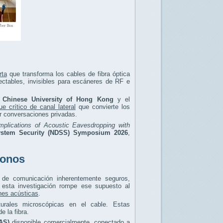
rta
que transforma los cables de fibra óptica
ctables, invisibles para escáneres de RF e
 Chinese University of Hong Kong
y el
ue crítico de canal lateral
que convierte los
r conversaciones privadas.
Implications of Acoustic Eavesdropping with
System Security (NDSS) Symposium 2026
,
fonos
 de comunicación inherentemente seguros,
 esta investigación rompe ese supuesto al
ones acústicas
.
urales microscópicas en el cable. Estas
 la fibra.
AS)
disponible comercialmente, conectado a