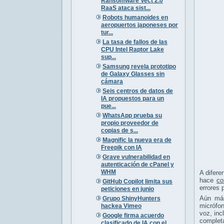
Ransomware Vect 2.0
RaaS ataca sist...
Robots humanoides en
aeropuertos japoneses por
tur...
La tasa de fallos de las
CPU Intel Raptor Lake
sup...
Samsung revela prototipo
de Galaxy Glasses sin
cámara
Seis centros de datos de
IA propuestos para un
pue...
WhatsApp prueba su
propio proveedor de
copias de s...
Magnific la nueva era de
Freepik con IA
Grave vulnerabilidad en
autenticación de cPanel y
WHM
A difere
hace
co
GitHub Copilot limita sus
errores 
peticiones en junio
Aún más
Grupo ShinyHunters
micrófon
hackea Vimeo
voz, inc
Google firma acuerdo
completa
clasificado de IA con el