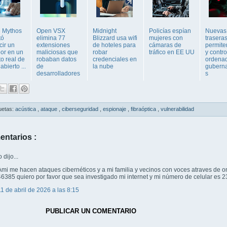
 Mythos
Open VSX
Midnight
Policías espían
Nuevas 
tó
elimina 77
Blizzard usa wifi
mujeres con
trasera
cir un
extensiones
de hoteles para
cámaras de
permite
or en un
maliciosas que
robar
tráfico en EE UU
y contro
o real de
robaban datos
credenciales en
ordena
abierto ...
de
la nube
gubern
desarrolladores
s
uetas:
acústica
,
ataque
,
ciberseguridad
,
espionaje
,
fibraóptica
,
vulnerabilidad
entarios :
dijo...
Ami me hacen ataques cibernéticos y a mi familia y vecinos con voces atraves de 
46385 quiero por favor que sea investigado mi internet y mi número de celular e
11 de abril de 2026 a las 8:15
PUBLICAR UN COMENTARIO