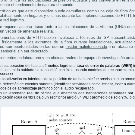
dro amplifica las fluctuaciones de presión acústica y las convierte en tensión 
mente el rendimiento de captura de sonido.
rítico es que este dispositivo puede camuflarse como una caja de fibra óp
habitualmente en hogares y oficinas durante las implementaciones de FTTH, 
e red legítimo.
e requiere acceso físico tanto a las instalaciones de la víctima (ONU) co
un vector de amenaza realista.
lementaciones de FTTH suelen involucrar a técnicos de ISP, subcontratist
 físicamente a los extremos de la fibra durante instalaciones, actualiza
ios son oportunidades en las que un
insider malintencionado
o un atacante 
 sensorial sin ser detectado.
rimentos en laboratorio y en oficinas reales del equipo de investigación arro
a recuperación del habla a 2 metros logró una
tasa de error de palabras (WER)
i
el contenido hablado se transcribió con éxito usando modelos de reconocimiento
arakeet
.
a localización en interiores de la posición de un hablante fue precisa con un prom
a detección de eventos sonoros (identificar actividades como teclear, toser o ala
odelos de aprendizaje profundo con el audio recuperado.
n un escenario real de oficina que abarcaba dos habitaciones separadas por 
bicación (caja de fibra bajo un escritorio) arrojó un WER promedio de solo
9%
, lo 