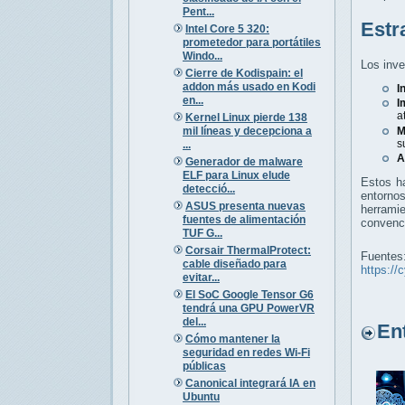
Pent...
Estr
Intel Core 5 320:
prometedor para portátiles
Windo...
Los inve
Cierre de Kodispain: el
addon más usado en Kodi
I
en...
I
a
Kernel Linux pierde 138
mil líneas y decepciona a
M
s
...
A
Generador de malware
ELF para Linux elude
Estos ha
detecció...
entorno
ASUS presenta nuevas
herrami
fuentes de alimentación
convenc
TUF G...
Corsair ThermalProtect:
Fuentes
cable diseñado para
https://
evitar...
El SoC Google Tensor G6
tendrá una GPU PowerVR
del...
Entr
Cómo mantener la
seguridad en redes Wi-Fi
públicas
Canonical integrará IA en
Ubuntu