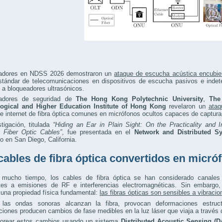
gadores en NDSS 2026 demostraron un
ataque de escucha acústica encubie
tándar de telecomunicaciones en dispositivos de escucha pasivos e indete
a bloqueadores ultrasónicos.
gadores de seguridad de
The Hong Kong Polytechnic University
,
The
ogical and Higher Education Institute of Hong Kong
revelaron un
ataq
e internet de fibra óptica comunes en micrófonos ocultos capaces de captura
tigación, titulada
“Hiding an Ear in Plain Sight: On the Practicality and 
 Fiber Optic Cables”
, fue presentada en el
Network and Distributed 
o en San Diego, California.
cables de fibra óptica convertidos en micró
 mucho tiempo, los cables de fibra óptica se han considerado canales
ntes a emisiones de RF e interferencias electromagnéticas. Sin embargo,
 una propiedad física fundamental:
las fibras ópticas son sensibles a vibraci
las ondas sonoras alcanzan la fibra, provocan deformaciones estruct
iones producen cambios de fase medibles en la luz láser que viaja a través de
torear estos cambios usando un sistema
Distributed Acoustic Sensing (D