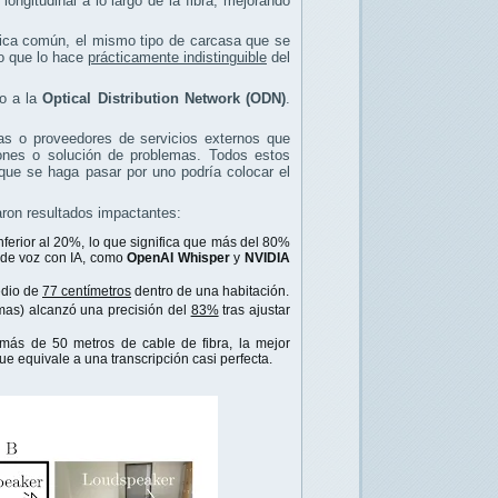
longitudinal a lo largo de la fibra, mejorando
tica común, el mismo tipo de carcasa que se
lo que lo hace
prácticamente indistinguible
del
mo a la
Optical Distribution Network (ODN)
.
as o proveedores de servicios externos que
ciones o solución de problemas. Todos estos
que se haga pasar por uno podría colocar el
jaron resultados impactantes:
nferior al 20%, lo que significa que más del 80%
 de voz con IA, como
OpenAI Whisper
y
NVIDIA
edio de
77 centímetros
dentro de una habitación.
rmas) alcanzó una precisión del
83%
tras ajustar
más de 50 metros de cable de fibra, la mejor
que equivale a una transcripción casi perfecta.