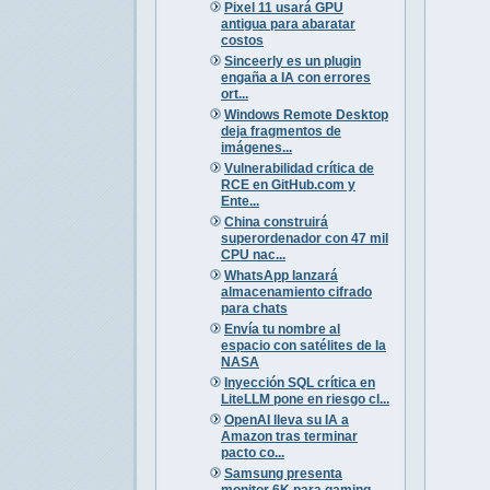
Pixel 11 usará GPU
antigua para abaratar
costos
Sinceerly es un plugin
engaña a IA con errores
ort...
Windows Remote Desktop
deja fragmentos de
imágenes...
Vulnerabilidad crítica de
RCE en GitHub.com y
Ente...
China construirá
superordenador con 47 mil
CPU nac...
WhatsApp lanzará
almacenamiento cifrado
para chats
Envía tu nombre al
espacio con satélites de la
NASA
Inyección SQL crítica en
LiteLLM pone en riesgo cl...
OpenAI lleva su IA a
Amazon tras terminar
pacto co...
Samsung presenta
monitor 6K para gaming