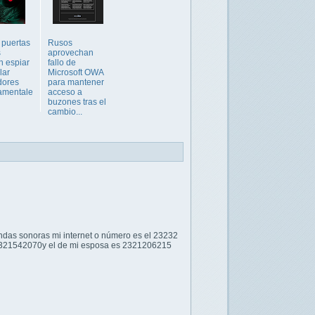
puertas
Rusos
s
aprovechan
n espiar
fallo de
lar
Microsoft OWA
dores
para mantener
amentale
acceso a
buzones tras el
cambio...
ondas sonoras mi internet o número es el 23232
s 2321542070y el de mi esposa es 2321206215