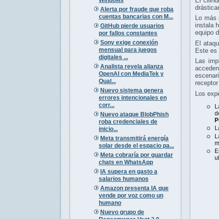
El cilin
drástica
Alerta por fraude que roba
cuentas bancarias con M...
Lo más c
instala 
GitHub pierde usuarios
equipo d
por fallos constantes
Sony exige conexión
El ataqu
mensual para juegos
Este es 
digitales ...
Las imp
Analista revela alianza
acceden
OpenAI con MediaTek y
escenar
Qual...
receptor
Nuevo sistema genera
Los expe
errores intencionales en
corr...
L
d
Nuevo ataque BlobPhish
P
roba credenciales de
L
inicio...
L
Meta transmitirá energía
m
solar desde el espacio pa...
E
Meta cobraría por guardar
u
chats en WhatsApp
IA supera en gasto a
salarios humanos
Amazon presenta IA que
vende por voz como un
humano
Nuevo grupo de