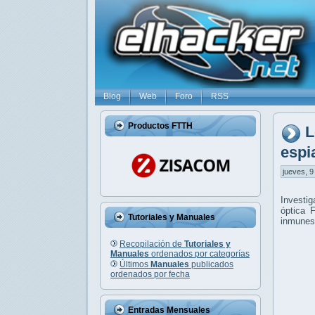
Blog
Web
Foro
RSS
Productos FTTH
L
espi
jueves, 9
Investig
óptica 
Tutoriales y Manuales
inmunes
Recopilación de
Tutoriales y
Manuales
ordenados por categorías
Últimos
Manuales
publicados
ordenados por fecha
Entradas Mensuales