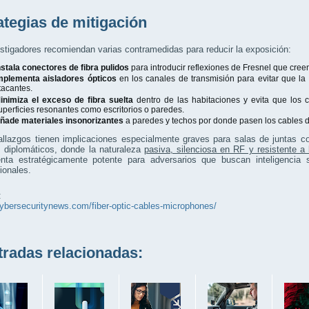
ategias de mitigación
stigadores recomiendan varias contramedidas para reducir la exposición:
nstala conectores de fibra pulidos
para introducir reflexiones de Fresnel que cre
mplementa aisladores ópticos
en los canales de transmisión para evitar que la 
tacantes.
inimiza el exceso de fibra suelta
dentro de las habitaciones y evita que los 
uperficies resonantes como escritorios o paredes.
ñade materiales insonorizantes
a paredes y techos por donde pasen los cables de
llazgos tienen implicaciones especialmente graves para salas de juntas co
s diplomáticos, donde la naturaleza
pasiva, silenciosa en RF y resistente a
enta estratégicamente potente para adversarios que buscan inteligencia 
ionales.
:
cybersecuritynews.com/fiber-optic-cables-microphones/
adas relacionadas: