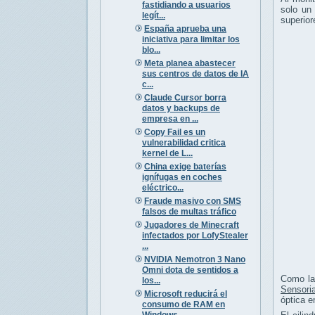
fastidiando a usuarios
solo un 
legít...
superior
España aprueba una
iniciativa para limitar los
blo...
Meta planea abastecer
sus centros de datos de IA
c...
Claude Cursor borra
datos y backups de
empresa en ...
Copy Fail es un
vulnerabilidad critica
kernel de L...
China exige baterías
ignífugas en coches
eléctrico...
Fraude masivo con SMS
falsos de multas tráfico
Jugadores de Minecraft
infectados por LofyStealer
...
NVIDIA Nemotron 3 Nano
Omni dota de sentidos a
Como la 
los...
Sensoria
Microsoft reducirá el
óptica e
consumo de RAM en
Windows