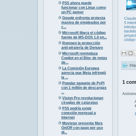
PS5 ahora puede
funcionar con Linux como
un PC gamer
Google enfrenta protesta
Claude
masiva de empleados por
5 inten
c...
introdu
backdo
Microsoft libera el código
proyect
fuente de MS-DOS 1.0 en...
código 
Rompen la protección
anti-piratería de Denuvo
Microsoft reemplaza
Copilot en el Bloc de notas
de...
Etiq
La Comisión Europea
aprecia que Meta infringió
la ...
1 com
Popular paquete de PyPI
con 1 millón de descargas
...
Anónimo 
Vision Pro revolucionan
cirugías de cataratas
PS5 podría exigir
conexión mensual a
internet
Movistar presenta fibra
On/Off con pago por uso
di...