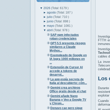
▼
2026
(Total: 6179 )
►
agosto
(Total: 187 )
►
julio
(Total: 710 )
►
junio
(Total: 898 )
►
mayo
(Total: 1081 )
▼
abril
(Total: 978 )
SAP npm infectados
Investi
roban credenciales
FTTH es
GPT-5.5 presenta riesgos
inmunes 
similares a Claude
Investi
Mythos...
Technol
Exempleado de Google en
cables d
IA logra 1000 millones en
La inves
...
Telecom
Extensión de Cursor AI
celebrad
accede a tokens de
desarrol...
Los 
La app espía secreta de
Italia al descubierto: cóm...
Gemini crea archivos
Durante
Office gratis desde el chat
resiste
explotar
Gemini añade Nano
Banana y Veo a Google TV
Cuando 
y Chrom...
deformac
Denuvo cae pero sigue
Al moni