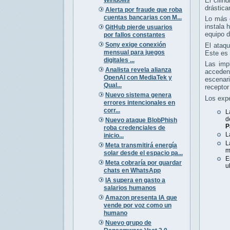
El cilin
drástica
Alerta por fraude que roba
cuentas bancarias con M...
Lo más c
instala 
GitHub pierde usuarios
equipo d
por fallos constantes
Sony exige conexión
El ataqu
mensual para juegos
Este es 
digitales ...
Las imp
Analista revela alianza
acceden
OpenAI con MediaTek y
escenar
Qual...
receptor
Nuevo sistema genera
Los expe
errores intencionales en
corr...
L
d
Nuevo ataque BlobPhish
P
roba credenciales de
L
inicio...
L
Meta transmitirá energía
m
solar desde el espacio pa...
E
Meta cobraría por guardar
u
chats en WhatsApp
IA supera en gasto a
salarios humanos
Amazon presenta IA que
vende por voz como un
humano
Nuevo grupo de