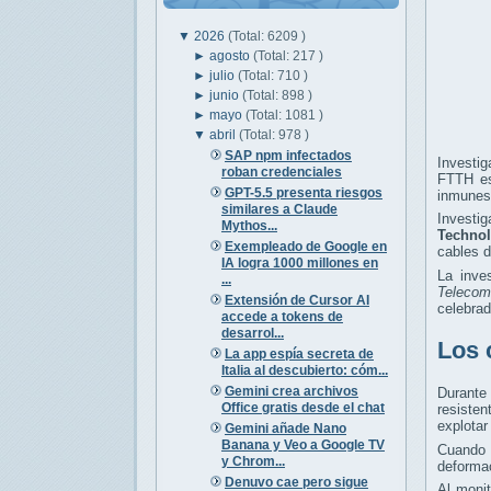
▼
2026
(Total: 6209 )
►
agosto
(Total: 217 )
►
julio
(Total: 710 )
►
junio
(Total: 898 )
►
mayo
(Total: 1081 )
▼
abril
(Total: 978 )
SAP npm infectados
Investi
roban credenciales
FTTH es
GPT-5.5 presenta riesgos
inmunes 
similares a Claude
Investi
Mythos...
Technol
Exempleado de Google en
cables d
IA logra 1000 millones en
La inves
...
Telecom
Extensión de Cursor AI
celebrad
accede a tokens de
desarrol...
Los 
La app espía secreta de
Italia al descubierto: cóm...
Gemini crea archivos
Durante
Office gratis desde el chat
resiste
explotar
Gemini añade Nano
Banana y Veo a Google TV
Cuando 
y Chrom...
deformac
Denuvo cae pero sigue
Al moni