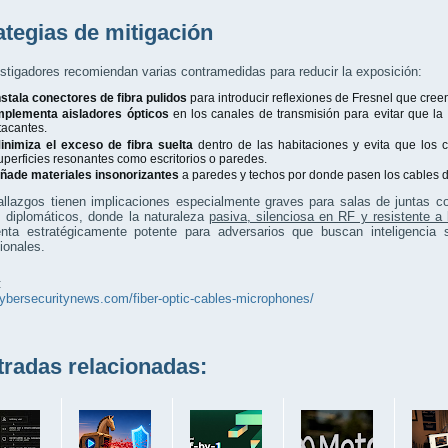
ategias de mitigación
stigadores recomiendan varias contramedidas para reducir la exposición:
nstala conectores de fibra pulidos
para introducir reflexiones de Fresnel que cre
mplementa aisladores ópticos
en los canales de transmisión para evitar que la 
tacantes.
inimiza el exceso de fibra suelta
dentro de las habitaciones y evita que los 
uperficies resonantes como escritorios o paredes.
ñade materiales insonorizantes
a paredes y techos por donde pasen los cables de
llazgos tienen implicaciones especialmente graves para salas de juntas co
s diplomáticos, donde la naturaleza
pasiva, silenciosa en RF y resistente a
enta estratégicamente potente para adversarios que buscan inteligencia 
ionales.
:
cybersecuritynews.com/fiber-optic-cables-microphones/
adas relacionadas: