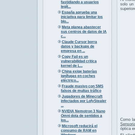
fastidiando a usuarios
solo un 
legít...
superior
España aprueba una
iniciativa para limitar los
blo...
Meta planea abastecer
sus centros de datos de IA
c...
Claude Cursor borra
datos y backups de
empresa en ...
Copy Fail es un
vulnerabilidad critica
kernel de L...
China exige baterías
ignífugas en coches
eléctrico...
Fraude masivo con SMS
falsos de multas tráfico
Jugadores de Minecraft
infectados por LofyStealer
...
NVIDIA Nemotron 3 Nano
Omni dota de sentidos a
Como la 
los...
Sensoria
Microsoft reducirá el
óptica e
consumo de RAM en
Windows