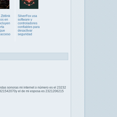
 Zbtlink
SilverFox usa
dos en
software y
ncluyen
controladores
rta
confiables para
 que
desactivar
 acceso
seguridad
ondas sonoras mi internet o número es el 23232
s 2321542070y el de mi esposa es 2321206215