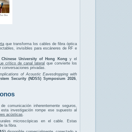
rta
que transforma los cables de fibra óptica
ctables, invisibles para escáneres de RF e
 Chinese University of Hong Kong
y el
ue crítico de canal lateral
que convierte los
r conversaciones privadas.
Implications of Acoustic Eavesdropping with
System Security (NDSS) Symposium 2026
,
fonos
 de comunicación inherentemente seguros,
 esta investigación rompe ese supuesto al
ones acústicas
.
urales microscópicas en el cable. Estas
 la fibra.
AS)
disponible comercialmente, conectado a