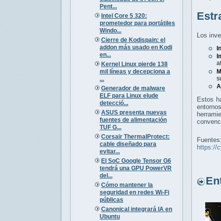
Pent...
Estr
Intel Core 5 320:
prometedor para portátiles
Windo...
Los inve
Cierre de Kodispain: el
addon más usado en Kodi
I
en...
I
a
Kernel Linux pierde 138
mil líneas y decepciona a
M
s
...
A
Generador de malware
ELF para Linux elude
Estos ha
detecció...
entorno
ASUS presenta nuevas
herrami
fuentes de alimentación
convenc
TUF G...
Corsair ThermalProtect:
Fuentes
cable diseñado para
https://
evitar...
El SoC Google Tensor G6
tendrá una GPU PowerVR
del...
Entr
Cómo mantener la
seguridad en redes Wi-Fi
públicas
Canonical integrará IA en
Ubuntu