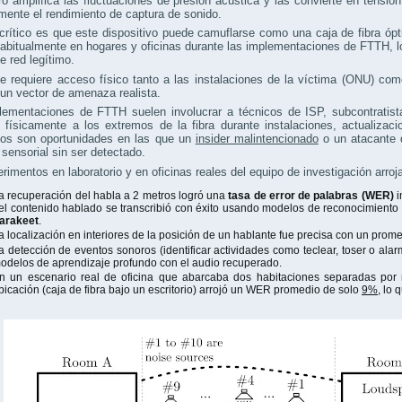
dro amplifica las fluctuaciones de presión acústica y las convierte en tensión 
mente el rendimiento de captura de sonido.
rítico es que este dispositivo puede camuflarse como una caja de fibra óp
habitualmente en hogares y oficinas durante las implementaciones de FTTH, 
e red legítimo.
e requiere acceso físico tanto a las instalaciones de la víctima (ONU) co
un vector de amenaza realista.
lementaciones de FTTH suelen involucrar a técnicos de ISP, subcontratist
 físicamente a los extremos de la fibra durante instalaciones, actualiza
ios son oportunidades en las que un
insider malintencionado
o un atacante 
 sensorial sin ser detectado.
rimentos en laboratorio y en oficinas reales del equipo de investigación arro
a recuperación del habla a 2 metros logró una
tasa de error de palabras (WER)
i
el contenido hablado se transcribió con éxito usando modelos de reconocimiento
arakeet
.
a localización en interiores de la posición de un hablante fue precisa con un prom
a detección de eventos sonoros (identificar actividades como teclear, toser o ala
odelos de aprendizaje profundo con el audio recuperado.
n un escenario real de oficina que abarcaba dos habitaciones separadas por 
bicación (caja de fibra bajo un escritorio) arrojó un WER promedio de solo
9%
, lo 