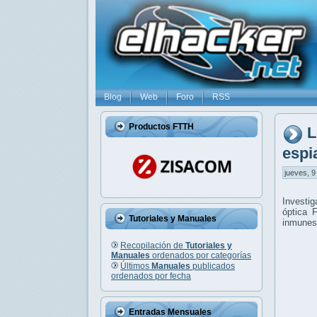
Blog
Web
Foro
RSS
Productos FTTH
L
espi
jueves, 9
Investig
óptica 
Tutoriales y Manuales
inmunes
Recopilación de
Tutoriales y
Manuales
ordenados por categorías
Últimos
Manuales
publicados
ordenados por fecha
Entradas Mensuales