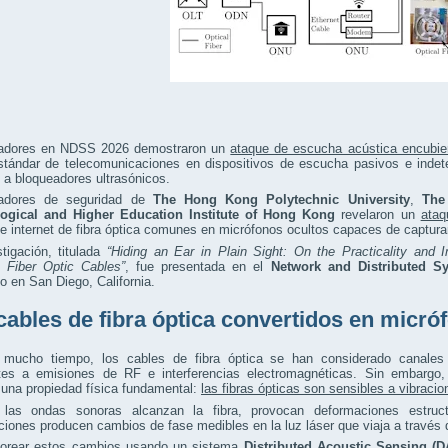
gadores en NDSS 2026 demostraron un
ataque de escucha acústica encubie
tándar de telecomunicaciones en dispositivos de escucha pasivos e indete
a bloqueadores ultrasónicos.
gadores de seguridad de
The Hong Kong Polytechnic University
,
The
ogical and Higher Education Institute of Hong Kong
revelaron un
ataq
e internet de fibra óptica comunes en micrófonos ocultos capaces de captura
tigación, titulada
“Hiding an Ear in Plain Sight: On the Practicality and 
 Fiber Optic Cables”
, fue presentada en el
Network and Distributed 
o en San Diego, California.
cables de fibra óptica convertidos en micró
 mucho tiempo, los cables de fibra óptica se han considerado canales
ntes a emisiones de RF e interferencias electromagnéticas. Sin embargo,
 una propiedad física fundamental:
las fibras ópticas son sensibles a vibraci
las ondas sonoras alcanzan la fibra, provocan deformaciones estruct
iones producen cambios de fase medibles en la luz láser que viaja a través de
torear estos cambios usando un sistema
Distributed Acoustic Sensing (D