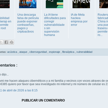
Una descarga
La IA tiene
IA de Meta
Routers
bilidad
falsa de película
dificultades para
hackea
fabrica
Swrap en
puede exponer
corregir
empresa por
China i
permite
contraseñas,
vulnerabilidade
error
una pue
 root
pagos y
s sin
trasera
criptoactivos
supervisión
permite
humana
ro...
uetas:
acústica
,
ataque
,
ciberseguridad
,
espionaje
,
fibraóptica
,
vulnerabilidad
entarios :
dijo...
Ami me hacen ataques cibernéticos y a mi familia y vecinos con voces atraves de 
46385 quiero por favor que sea investigado mi internet y mi número de celular e
11 de abril de 2026 a las 8:15
PUBLICAR UN COMENTARIO