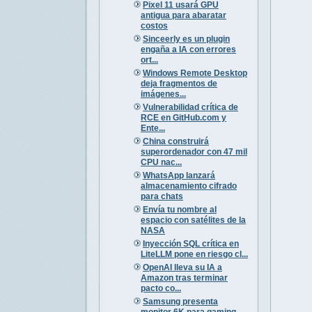
Pixel 11 usará GPU
antigua para abaratar
costos
Sinceerly es un plugin
engaña a IA con errores
ort...
Windows Remote Desktop
deja fragmentos de
imágenes...
Vulnerabilidad crítica de
RCE en GitHub.com y
Ente...
China construirá
superordenador con 47 mil
CPU nac...
WhatsApp lanzará
almacenamiento cifrado
para chats
Envía tu nombre al
espacio con satélites de la
NASA
Inyección SQL crítica en
LiteLLM pone en riesgo cl...
OpenAI lleva su IA a
Amazon tras terminar
pacto co...
Samsung presenta
monitor 6K para gaming