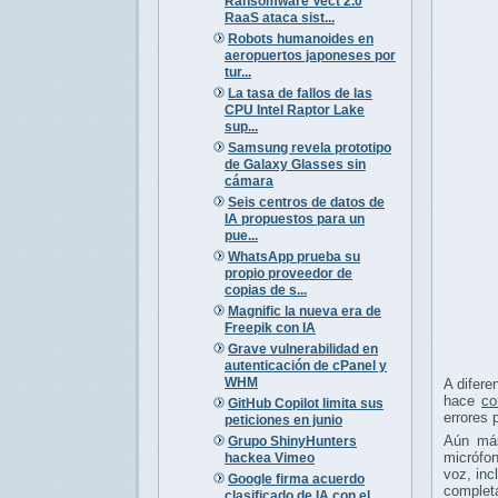
Ransomware Vect 2.0
RaaS ataca sist...
Robots humanoides en
aeropuertos japoneses por
tur...
La tasa de fallos de las
CPU Intel Raptor Lake
sup...
Samsung revela prototipo
de Galaxy Glasses sin
cámara
Seis centros de datos de
IA propuestos para un
pue...
WhatsApp prueba su
propio proveedor de
copias de s...
Magnific la nueva era de
Freepik con IA
Grave vulnerabilidad en
autenticación de cPanel y
WHM
A difere
hace
co
GitHub Copilot limita sus
errores 
peticiones en junio
Aún más
Grupo ShinyHunters
micrófon
hackea Vimeo
voz, inc
Google firma acuerdo
completa
clasificado de IA con el