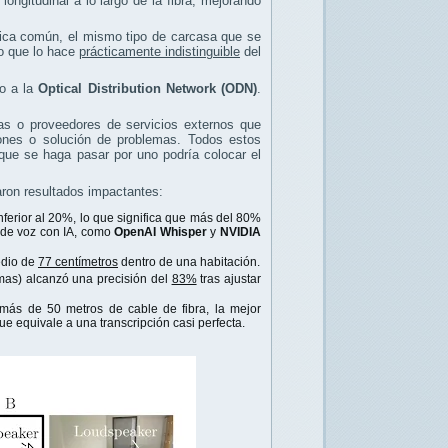
longitudinal a lo largo de la fibra, mejorando
tica común, el mismo tipo de carcasa que se
lo que lo hace
prácticamente indistinguible
del
mo a la
Optical Distribution Network (ODN)
.
as o proveedores de servicios externos que
ciones o solución de problemas. Todos estos
que se haga pasar por uno podría colocar el
jaron resultados impactantes:
nferior al 20%, lo que significa que más del 80%
 de voz con IA, como
OpenAI Whisper
y
NVIDIA
edio de
77 centímetros
dentro de una habitación.
rmas) alcanzó una precisión del
83%
tras ajustar
más de 50 metros de cable de fibra, la mejor
que equivale a una transcripción casi perfecta.