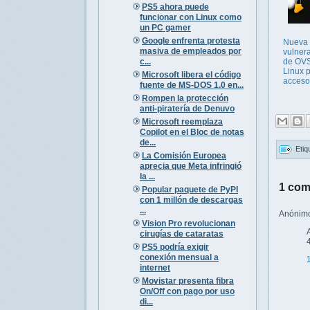
PS5 ahora puede
funcionar con Linux como
un PC gamer
Google enfrenta protesta
Nueva
masiva de empleados por
vulnera
c...
de OV
Linux 
Microsoft libera el código
acceso
fuente de MS-DOS 1.0 en...
Rompen la protección
anti-piratería de Denuvo
Microsoft reemplaza
Copilot en el Bloc de notas
de...
Etiq
La Comisión Europea
aprecia que Meta infringió
la ...
1 com
Popular paquete de PyPI
con 1 millón de descargas
...
Anónimo 
Vision Pro revolucionan
cirugías de cataratas
PS5 podría exigir
conexión mensual a
internet
Movistar presenta fibra
On/Off con pago por uso
di...