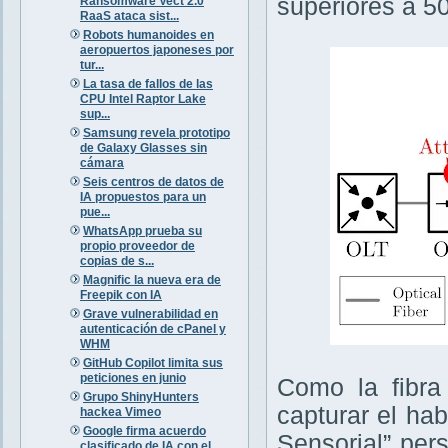
superiores a 5
Ransomware Vect 2.0
RaaS ataca sist...
Robots humanoides en
aeropuertos japoneses por
tur...
La tasa de fallos de las
CPU Intel Raptor Lake
sup...
Samsung revela prototipo
de Galaxy Glasses sin
cámara
Seis centros de datos de
IA propuestos para un
pue...
WhatsApp prueba su
propio proveedor de
copias de s...
Magnific la nueva era de
Freepik con IA
Grave vulnerabilidad en
autenticación de cPanel y
WHM
GitHub Copilot limita sus
peticiones en junio
Como la fibra
Grupo ShinyHunters
capturar el ha
hackea Vimeo
Google firma acuerdo
Sensorial” per
clasificado de IA con el