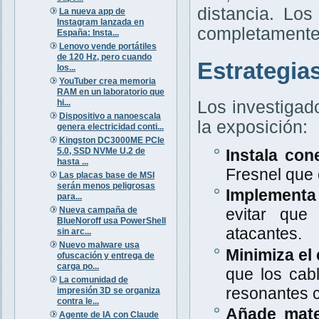
distancia. Lo
La nueva app de
Instagram lanzada en
completamente 
España: Insta...
Lenovo vende portátiles
de 120 Hz, pero cuando
Estrategia
los...
YouTuber crea memoria
RAM en un laboratorio que
hi...
Los investigad
Dispositivo a nanoescala
la exposición:
genera electricidad conti...
Kingston DC3000ME PCIe
5.0, SSD NVMe U.2 de
Instala con
hasta ...
Fresnel que
Las placas base de MSI
serán menos peligrosas
Implementa 
para...
Nueva campaña de
evitar que
BlueNoroff usa PowerShell
atacantes.
sin arc...
Nuevo malware usa
Minimiza el 
ofuscación y entrega de
carga po...
que los cab
La comunidad de
resonantes c
impresión 3D se organiza
contra le...
Añade mate
Agente de IA con Claude