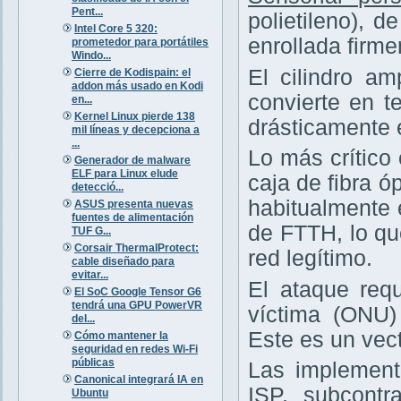
Pent...
polietileno), 
Intel Core 5 320:
enrollada firm
prometedor para portátiles
Windo...
El cilindro am
Cierre de Kodispain: el
addon más usado en Kodi
convierte en te
en...
Kernel Linux pierde 138
drásticamente 
mil líneas y decepciona a
...
Lo más crítico
Generador de malware
ELF para Linux elude
caja de fibra ó
detecció...
habitualmente 
ASUS presenta nuevas
fuentes de alimentación
de FTTH, lo q
TUF G...
Corsair ThermalProtect:
red legítimo.
cable diseñado para
evitar...
El ataque requ
El SoC Google Tensor G6
tendrá una GPU PowerVR
víctima (ONU
del...
Este es un vec
Cómo mantener la
seguridad en redes Wi-Fi
públicas
Las implement
Canonical integrará IA en
ISP, subcontr
Ubuntu