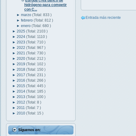
Europa crea banco de
hidrógeno para competir
con C...
►
marzo
(Total: 833 )
Entrada más reciente
►
febrero
(Total: 812 )
►
enero
(Total: 680 )
►
2025
(Total: 2103 )
►
2024
(Total: 1110 )
►
2023
(Total: 710 )
►
2022
(Total: 967 )
►
2021
(Total: 730 )
►
2020
(Total: 212 )
►
2019
(Total: 102 )
►
2018
(Total: 150 )
►
2017
(Total: 231 )
►
2016
(Total: 266 )
►
2015
(Total: 445 )
►
2014
(Total: 185 )
►
2013
(Total: 100 )
►
2012
(Total: 8 )
►
2011
(Total: 7 )
►
2010
(Total: 15 )
Síguenos en: