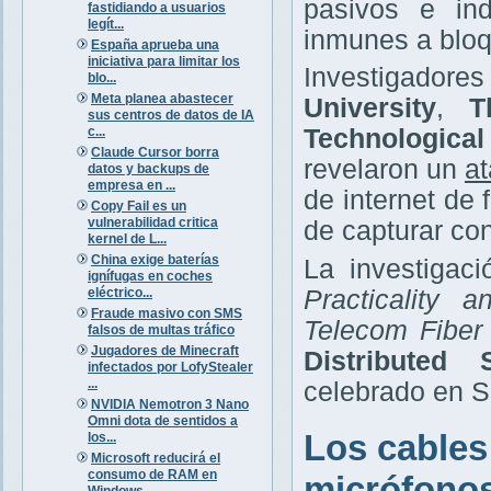
pasivos e ind
fastidiando a usuarios
legít...
inmunes a bloq
España aprueba una
iniciativa para limitar los
Investigador
blo...
Meta planea abastecer
University
,
T
sus centros de datos de IA
c...
Technologica
Claude Cursor borra
revelaron un
at
datos y backups de
empresa en ...
de internet de
Copy Fail es un
vulnerabilidad critica
de capturar co
kernel de L...
China exige baterías
La investigaci
ignífugas en coches
eléctrico...
Practicality 
Fraude masivo con SMS
Telecom Fiber
falsos de multas tráfico
Jugadores de Minecraft
Distributed
infectados por LofyStealer
...
celebrado en Sa
NVIDIA Nemotron 3 Nano
Omni dota de sentidos a
Los cables
los...
Microsoft reducirá el
consumo de RAM en
micrófono
Windows