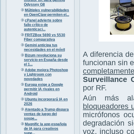
Odyssey G8
Múltiples vulnerabilidades
en OpenClaw permiten el...
cPanel advierte sobre
fallo crítico de
autenticaci...
FRITZBox 5690 vs 5530
Fiber comparativa
Gemini anticipa tus
necesidades en el móvil
A diferencia de
Bizum revoluciona su
servicio en España desde
funcionan sin e
el 1...
completamente
Adobe mejora Photoshop
y Lightroom con
Surveillance
novedades
Europa exige a Google
por RF.
permitir IA rivales en
Android
Aún más ala
Ubuntu incorporará IA en
2026
bloqueadores u
Atentado a Trump dispara
micrófonos ocu
ventas de juego del
sospe...
degradación si
Magnific la app española
de IA para creativos
voz, incluso c
supe...