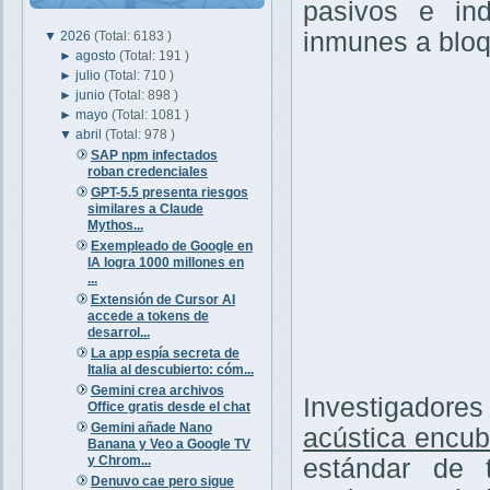
pasivos e ind
inmunes a bloq
▼
2026
(Total: 6183 )
►
agosto
(Total: 191 )
►
julio
(Total: 710 )
►
junio
(Total: 898 )
►
mayo
(Total: 1081 )
▼
abril
(Total: 978 )
SAP npm infectados
roban credenciales
GPT-5.5 presenta riesgos
similares a Claude
Mythos...
Exempleado de Google en
IA logra 1000 millones en
...
Extensión de Cursor AI
accede a tokens de
desarrol...
La app espía secreta de
Italia al descubierto: cóm...
Gemini crea archivos
Investigadore
Office gratis desde el chat
Gemini añade Nano
acústica encub
Banana y Veo a Google TV
y Chrom...
estándar de 
Denuvo cae pero sigue