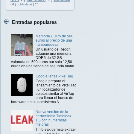
Dev
( 7 )
MAC Adress
( 6 )
antimalware
( 6 )
oclHashcat
( 5 )
Entradas populares
Memoria DDR5 de 500
euros al precio de una
hamburguesa
Un usuario de Reddit
adquirió una memoria
DDR5 de 32 GB
valorada en 500 euros por solo 12,50
euros en una tienda de segunda mano.
Google lanza Pixel Tag
Google prepara el
lanzamiento de Pixel Tag
, un localizador de
objetos similar al AirTag
para llenar el hueco de
hardware en su ecosistema A...
Nueva versión de la
herramienta Tinfoleak
1.5 con numerosas
mejoras
Tinfoleak permite extraer
y analizar información