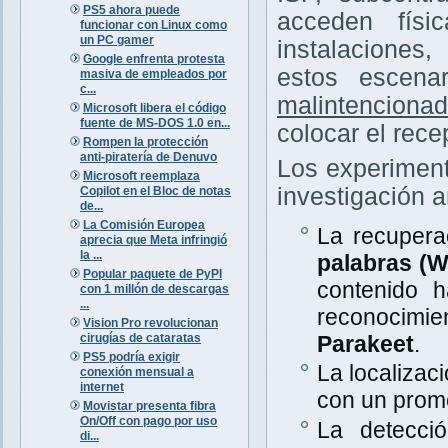
PS5 ahora puede
acceden físi
funcionar con Linux como
un PC gamer
instalaciones
Google enfrenta protesta
estos escena
masiva de empleados por
c...
malintenciona
Microsoft libera el código
fuente de MS-DOS 1.0 en...
colocar el rece
Rompen la protección
anti-piratería de Denuvo
Los experiment
Microsoft reemplaza
investigación a
Copilot en el Bloc de notas
de...
La Comisión Europea
La recupera
aprecia que Meta infringió
la ...
palabras (
Popular paquete de PyPI
contenido 
con 1 millón de descargas
...
reconocimi
Vision Pro revolucionan
cirugías de cataratas
Parakeet
.
PS5 podría exigir
La localizac
conexión mensual a
internet
con un prom
Movistar presenta fibra
On/Off con pago por uso
La detecció
di...