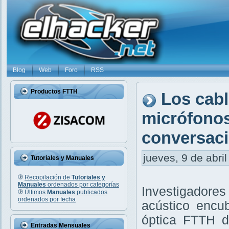
Blog
Web
Foro
RSS
Productos FTTH
Los cabl
micrófonos
conversaci
jueves, 9 de abril
Tutoriales y Manuales
Recopilación de
Tutoriales y
Manuales
ordenados por categorías
Investigadore
Últimos
Manuales
publicados
ordenados por fecha
acústico encub
óptica FTTH d
Entradas Mensuales