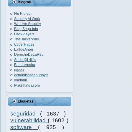
Blogroll
Flu Project
Security At Work
We Live Security
Blog Segu-Info
HackPlayers
TheHackerWay
CyberHades
La9deAnon
DerechoDeLaRed
Snifer@L4b's
BandaAncha
ugeek
ochobitshacenunbyte
voidnull
lynksthings.com
Etiquetas
seguridad
( 1637 )
vulnerabilidad
( 1602 )
software
( 925 )