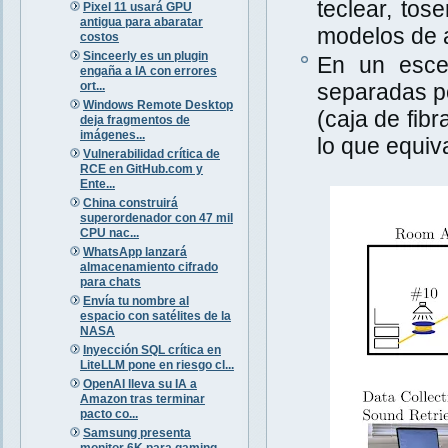
teclear, tos
Pixel 11 usará GPU
antigua para abaratar
modelos de a
costos
Sinceerly es un plugin
En un escen
engaña a IA con errores
ort...
separadas po
Windows Remote Desktop
(caja de fib
deja fragmentos de
imágenes...
lo que equiva
Vulnerabilidad crítica de
RCE en GitHub.com y
Ente...
China construirá
superordenador con 47 mil
CPU nac...
WhatsApp lanzará
almacenamiento cifrado
para chats
Envía tu nombre al
espacio con satélites de la
NASA
Inyección SQL crítica en
LiteLLM pone en riesgo cl...
OpenAI lleva su IA a
Amazon tras terminar
pacto co...
Samsung presenta
monitor 6K para gaming