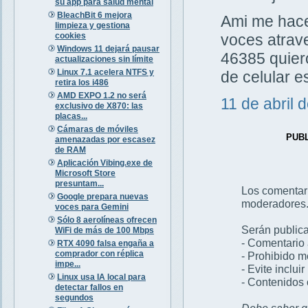
su app para salud mental
BleachBit 6 mejora
Ami me hacen
limpieza y gestiona
cookies
voces atrav
Windows 11 dejará pausar
46385 quiero
actualizaciones sin límite
Linux 7.1 acelera NTFS y
de celular 
retira los i486
AMD EXPO 1.2 no será
11 de abril 
exclusivo de X870: las
placas...
Cámaras de móviles
PUB
amenazadas por escasez
de RAM
Aplicación Vibing.exe de
Microsoft Store
presuntam...
Los comentar
Google prepara nuevas
moderadores
voces para Gemini
Sólo 8 aerolíneas ofrecen
Serán publica
WiFi de más de 100 Mbps
- Comentario 
RTX 4090 falsa engaña a
comprador con réplica
- Prohibido 
impe...
- Evite inclui
Linux usa IA local para
- Contenidos 
detectar fallos en
segundos
Debe saber qu