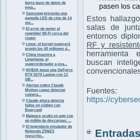
borra base de datos de
pasen los ca
emp...
Samsung presenta una
Estos hallazg
pantalla LED de cine de 14
me...
salas de junt
El error de poner el
repetidor Wi-Fi cerca del
entornos diplo
router
RF y resisten
Linux: el kernel superará
pronto los 40 millones d...
herramienta 
China muestra a
Lingsheng, el
buscan inteli
superordenador a exa...
convencionales
NVIDIA lanza una GeForce
RTX 5070 Laptop con 12
GB...
Alertan sobre Claude
Fuentes:
Mythos capaz detectar
vulnera...
https://cybers
Claude ahora detecta
fallos en código con
Bugcrawl
Malware oculto en app con
un millón de descargas: ...
El legendario emulador de
Entradas 
Nintendo ZSNES
reescrito...