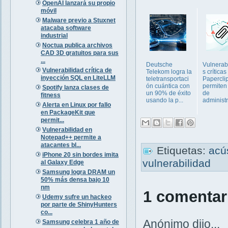
OpenAI lanzará su propio
móvil
Malware previo a Stuxnet
atacaba software
industrial
Noctua publica archivos
CAD 3D gratuitos para sus
...
Deutsche
Vulnerab
Vulnerabilidad crítica de
Telekom logra la
s críticas
inyección SQL en LiteLLM
teletransportaci
Papercli
ón cuántica con
permiten
Spotify lanza clases de
un 90% de éxito
de
fitness
usando la p...
administ
Alerta en Linux por fallo
en PackageKit que
permit...
Vulnerabilidad en
Notepad++ permite a
atacantes bl...
Etiquetas:
acú
iPhone 20 sin bordes imita
vulnerabilidad
al Galaxy Edge
Samsung logra DRAM un
50% más densa bajo 10
nm
1 comentar
Udemy sufre un hackeo
por parte de ShinyHunters
co...
Anónimo dijo...
Samsung celebra 1 año de