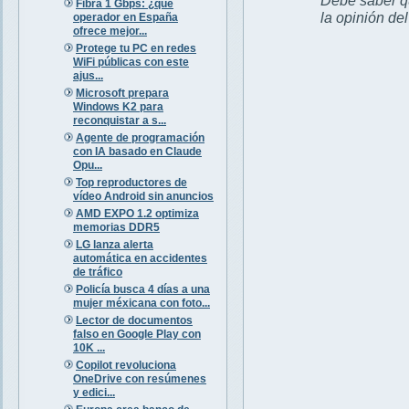
Fibra 1 Gbps: ¿qué
la opinión de
operador en España
ofrece mejor...
Protege tu PC en redes
WiFi públicas con este
ajus...
Microsoft prepara
Windows K2 para
reconquistar a s...
Agente de programación
con IA basado en Claude
Opu...
Top reproductores de
vídeo Android sin anuncios
AMD EXPO 1.2 optimiza
memorias DDR5
LG lanza alerta
automática en accidentes
de tráfico
Policía busca 4 días a una
mujer méxicana con foto...
Lector de documentos
falso en Google Play con
10K ...
Copilot revoluciona
OneDrive con resúmenes
y edici...