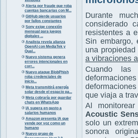
Alerta por fraude que roba
cuentas bancarias con M...
Durante much
GitHub pierde usuarios
por fallos constantes
considerado c
Sony exige conexión
resistentes a 
mensual para juegos
digitales ...
Sin embargo, 
Analista revela alianza
OpenAI con MediaTek y
una propiedad 
Qual...
a vibraciones 
Nuevo sistema genera
errores intencionales en
corr...
Cuando las 
Nuevo ataque BlobPhish
deformaciones
roba credenciales de
inicio...
deformaciones 
Meta transmitirá energía
solar desde el espacio pa...
que viaja a trav
Meta cobraría por guardar
chats en WhatsApp
Al monitorea
IA supera en gasto a
Acoustic Sens
salarios humanos
Amazon presenta IA que
solo un extrem
vende por voz como un
humano
sonora origin
Nuevo grupo de