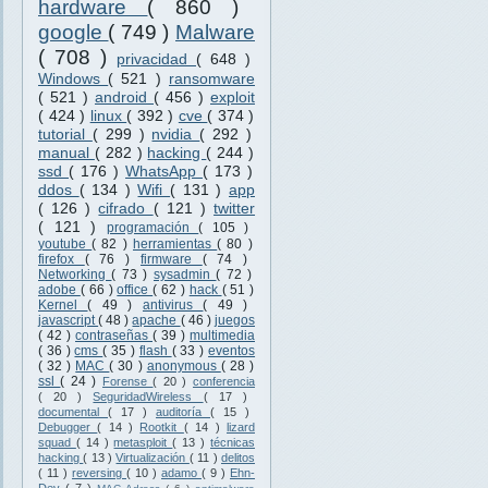
hardware
( 860 )
google
( 749 )
Malware
( 708 )
privacidad
( 648 )
Windows
( 521 )
ransomware
( 521 )
android
( 456 )
exploit
( 424 )
linux
( 392 )
cve
( 374 )
tutorial
( 299 )
nvidia
( 292 )
manual
( 282 )
hacking
( 244 )
ssd
( 176 )
WhatsApp
( 173 )
ddos
( 134 )
Wifi
( 131 )
app
( 126 )
cifrado
( 121 )
twitter
( 121 )
programación
( 105 )
youtube
( 82 )
herramientas
( 80 )
firefox
( 76 )
firmware
( 74 )
Networking
( 73 )
sysadmin
( 72 )
adobe
( 66 )
office
( 62 )
hack
( 51 )
Kernel
( 49 )
antivirus
( 49 )
javascript
( 48 )
apache
( 46 )
juegos
( 42 )
contraseñas
( 39 )
multimedia
( 36 )
cms
( 35 )
flash
( 33 )
eventos
( 32 )
MAC
( 30 )
anonymous
( 28 )
ssl
( 24 )
Forense
( 20 )
conferencia
( 20 )
SeguridadWireless
( 17 )
documental
( 17 )
auditoría
( 15 )
Debugger
( 14 )
Rootkit
( 14 )
lizard
squad
( 14 )
metasploit
( 13 )
técnicas
hacking
( 13 )
Virtualización
( 11 )
delitos
( 11 )
reversing
( 10 )
adamo
( 9 )
Ehn-