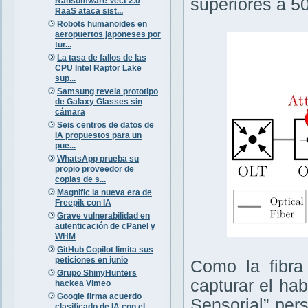
superiores a 5
Ransomware Vect 2.0
RaaS ataca sist...
Robots humanoides en
aeropuertos japoneses por
tur...
La tasa de fallos de las
CPU Intel Raptor Lake
sup...
Samsung revela prototipo
de Galaxy Glasses sin
cámara
Seis centros de datos de
IA propuestos para un
pue...
WhatsApp prueba su
propio proveedor de
copias de s...
Magnific la nueva era de
Freepik con IA
Grave vulnerabilidad en
autenticación de cPanel y
WHM
GitHub Copilot limita sus
peticiones en junio
Como la fibra
Grupo ShinyHunters
capturar el ha
hackea Vimeo
Google firma acuerdo
Sensorial” per
clasificado de IA con el