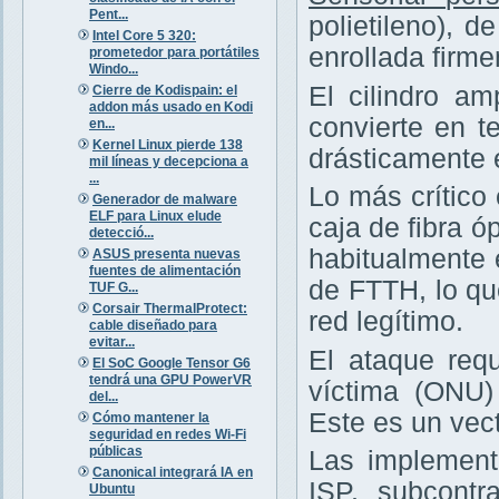
Pent...
polietileno), 
Intel Core 5 320:
enrollada firm
prometedor para portátiles
Windo...
El cilindro am
Cierre de Kodispain: el
addon más usado en Kodi
convierte en te
en...
Kernel Linux pierde 138
drásticamente 
mil líneas y decepciona a
...
Lo más crítico
Generador de malware
ELF para Linux elude
caja de fibra ó
detecció...
habitualmente 
ASUS presenta nuevas
fuentes de alimentación
de FTTH, lo q
TUF G...
Corsair ThermalProtect:
red legítimo.
cable diseñado para
evitar...
El ataque requ
El SoC Google Tensor G6
tendrá una GPU PowerVR
víctima (ONU
del...
Este es un vec
Cómo mantener la
seguridad en redes Wi-Fi
públicas
Las implement
Canonical integrará IA en
ISP, subcontr
Ubuntu