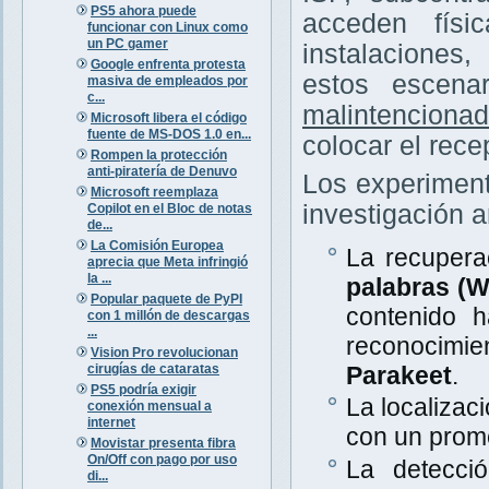
PS5 ahora puede
acceden físi
funcionar con Linux como
un PC gamer
instalaciones
Google enfrenta protesta
estos escena
masiva de empleados por
c...
malintenciona
Microsoft libera el código
fuente de MS-DOS 1.0 en...
colocar el rece
Rompen la protección
anti-piratería de Denuvo
Los experiment
Microsoft reemplaza
investigación a
Copilot en el Bloc de notas
de...
La Comisión Europea
La recupera
aprecia que Meta infringió
la ...
palabras (
Popular paquete de PyPI
contenido 
con 1 millón de descargas
...
reconocimi
Vision Pro revolucionan
cirugías de cataratas
Parakeet
.
PS5 podría exigir
La localizac
conexión mensual a
internet
con un prom
Movistar presenta fibra
On/Off con pago por uso
La detecció
di...