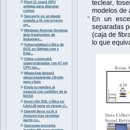
teclear, tos
Pixel 11 usará GPU
antigua para abaratar
modelos de a
costos
Sinceerly es un plugin
En un escen
engaña a IA con errores
ort...
separadas po
Windows Remote Desktop
(caja de fib
deja fragmentos de
imágenes...
lo que equiva
Vulnerabilidad crítica de
RCE en GitHub.com y
Ente...
China construirá
superordenador con 47 mil
CPU nac...
WhatsApp lanzará
almacenamiento cifrado
para chats
Envía tu nombre al
espacio con satélites de la
NASA
Inyección SQL crítica en
LiteLLM pone en riesgo cl...
OpenAI lleva su IA a
Amazon tras terminar
pacto co...
Samsung presenta
monitor 6K para gaming