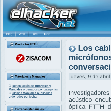
Blog
Web
Foro
RSS
Productos FTTH
Los cabl
micrófonos
conversaci
jueves, 9 de abril
Tutoriales y Manuales
Recopilación de
Tutoriales y
Manuales
ordenados por categorías
Investigadore
Últimos
Manuales
publicados
ordenados por fecha
acústico encub
óptica FTTH d
Entradas Mensuales