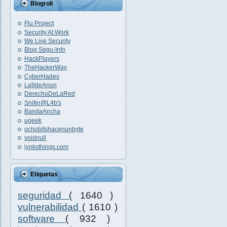
Blogroll
Flu Project
Security At Work
We Live Security
Blog Segu-Info
HackPlayers
TheHackerWay
CyberHades
La9deAnon
DerechoDeLaRed
Snifer@L4b's
BandaAncha
ugeek
ochobitshacenunbyte
voidnull
lynksthings.com
Etiquetas
seguridad
( 1640 )
vulnerabilidad
( 1610 )
software
( 932 )