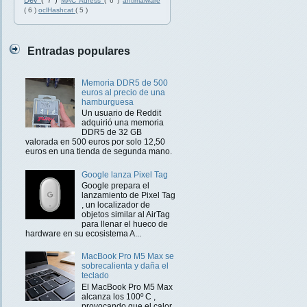
Dev
( 7 )
MAC Adress
( 6 )
antimalware
( 6 )
oclHashcat
( 5 )
Entradas populares
Memoria DDR5 de 500
euros al precio de una
hamburguesa
Un usuario de Reddit
adquirió una memoria
DDR5 de 32 GB
valorada en 500 euros por solo 12,50
euros en una tienda de segunda mano.
Google lanza Pixel Tag
Google prepara el
lanzamiento de Pixel Tag
, un localizador de
objetos similar al AirTag
para llenar el hueco de
hardware en su ecosistema A...
MacBook Pro M5 Max se
sobrecalienta y daña el
teclado
El MacBook Pro M5 Max
alcanza los 100º C ,
provocando que el calor