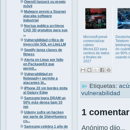
OpenAI lanzará su propio
móvil
Malware previo a Stuxnet
atacaba software
industrial
Noctua publica archivos
CAD 3D gratuitos para sus
...
Microsoft prevé
Deutsch
Vulnerabilidad crítica de
comercializar
Telekom 
inyección SQL en LiteLLM
cables
teletrans
MicroLED para
ón cuánt
Spotify lanza clases de
centros de datos
un 90% d
fitness
a finales de
usando la
Alerta en Linux por fallo
2027
en PackageKit que
permit...
Vulnerabilidad en
Notepad++ permite a
atacantes bl...
Etiquetas:
acú
iPhone 20 sin bordes imita
vulnerabilidad
al Galaxy Edge
Samsung logra DRAM un
50% más densa bajo 10
nm
1 comentar
Udemy sufre un hackeo
por parte de ShinyHunters
co...
Anónimo dijo...
Samsung celebra 1 año de