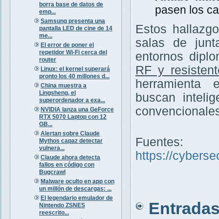
borra base de datos de
pasen los ca
emp...
Samsung presenta una
Estos hallazg
pantalla LED de cine de 14
me...
salas de junt
El error de poner el
repetidor Wi-Fi cerca del
entornos diplo
router
RF y resisten
Linux: el kernel superará
pronto los 40 millones d...
herramienta 
China muestra a
Lingsheng, el
buscan inteli
superordenador a exa...
convencionales
NVIDIA lanza una GeForce
RTX 5070 Laptop con 12
GB...
Alertan sobre Claude
Fuentes:
Mythos capaz detectar
vulnera...
https://cybers
Claude ahora detecta
fallos en código con
Bugcrawl
Malware oculto en app con
un millón de descargas: ...
El legendario emulador de
Entradas 
Nintendo ZSNES
reescrito...