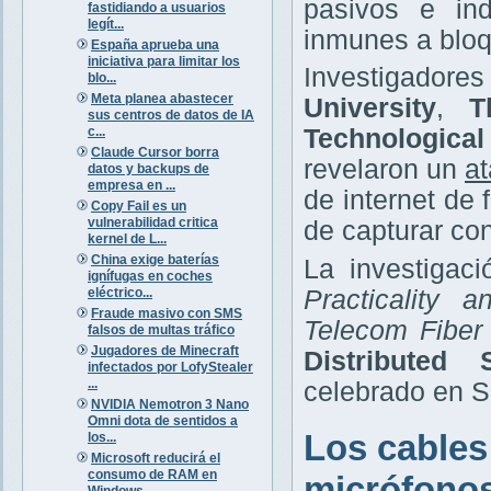
pasivos e ind
fastidiando a usuarios
legít...
inmunes a bloq
España aprueba una
iniciativa para limitar los
Investigador
blo...
Meta planea abastecer
University
,
T
sus centros de datos de IA
c...
Technologica
Claude Cursor borra
revelaron un
at
datos y backups de
empresa en ...
de internet de
Copy Fail es un
vulnerabilidad critica
de capturar co
kernel de L...
China exige baterías
La investigaci
ignífugas en coches
eléctrico...
Practicality 
Fraude masivo con SMS
Telecom Fiber
falsos de multas tráfico
Jugadores de Minecraft
Distributed
infectados por LofyStealer
...
celebrado en Sa
NVIDIA Nemotron 3 Nano
Omni dota de sentidos a
Los cables
los...
Microsoft reducirá el
consumo de RAM en
micrófono
Windows