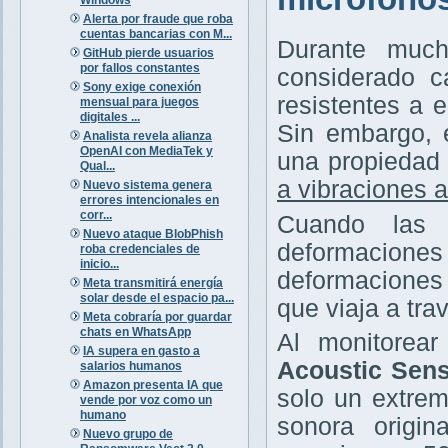
Alerta por fraude que roba
cuentas bancarias con M...
Durante much
GitHub pierde usuarios
por fallos constantes
considerado c
Sony exige conexión
resistentes a 
mensual para juegos
digitales ...
Sin embargo, 
Analista revela alianza
OpenAI con MediaTek y
una propiedad 
Qual...
a vibraciones 
Nuevo sistema genera
errores intencionales en
corr...
Cuando las 
Nuevo ataque BlobPhish
deformaciones
roba credenciales de
inicio...
deformaciones 
Meta transmitirá energía
solar desde el espacio pa...
que viaja a trav
Meta cobraría por guardar
chats en WhatsApp
Al monitorea
IA supera en gasto a
Acoustic Sens
salarios humanos
Amazon presenta IA que
solo un extrem
vende por voz como un
humano
sonora origin
Nuevo grupo de