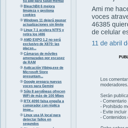
su app para salud mental
BleachBit 6 mejora
Ami me hacen
limpieza y gestiona
cookies
voces atrav
Windows 11 dejará pausar
46385 quiero
actualizaciones sin límite
Linux 7.1 acelera NTFS y
de celular 
retira los i486
AMD EXPO 1.2 no será
11 de abril 
exclusivo de X870: las
placas...
Cámaras de móviles
PUB
amenazadas por escasez
de RAM
Aplicación Vibing.exe de
Microsoft Store
presuntam...
Los comentar
Google prepara nuevas
moderadores
voces para Gemini
Sólo 8 aerolíneas ofrecen
Serán publica
WiFi de más de 100 Mbps
- Comentario 
RTX 4090 falsa engaña a
comprador con réplica
- Prohibido 
impe...
- Evite inclui
Linux usa IA local para
- Contenidos 
detectar fallos en
segundos
Debe saber qu