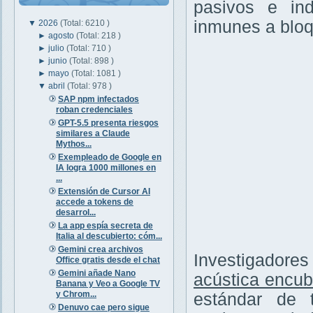
pasivos e ind
inmunes a bloq
▼
2026
(Total: 6210 )
►
agosto
(Total: 218 )
►
julio
(Total: 710 )
►
junio
(Total: 898 )
►
mayo
(Total: 1081 )
▼
abril
(Total: 978 )
SAP npm infectados
roban credenciales
GPT-5.5 presenta riesgos
similares a Claude
Mythos...
Exempleado de Google en
IA logra 1000 millones en
...
Extensión de Cursor AI
accede a tokens de
desarrol...
La app espía secreta de
Italia al descubierto: cóm...
Gemini crea archivos
Investigadore
Office gratis desde el chat
Gemini añade Nano
acústica encub
Banana y Veo a Google TV
y Chrom...
estándar de 
Denuvo cae pero sigue