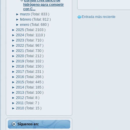
Europa crea banco de
hidrógeno para competir
con C...
►
marzo
(Total: 833 )
Entrada más reciente
►
febrero
(Total: 812 )
►
enero
(Total: 680 )
►
2025
(Total: 2103 )
►
2024
(Total: 1110 )
►
2023
(Total: 710 )
►
2022
(Total: 967 )
►
2021
(Total: 730 )
►
2020
(Total: 212 )
►
2019
(Total: 102 )
►
2018
(Total: 150 )
►
2017
(Total: 231 )
►
2016
(Total: 266 )
►
2015
(Total: 445 )
►
2014
(Total: 185 )
►
2013
(Total: 100 )
►
2012
(Total: 8 )
►
2011
(Total: 7 )
►
2010
(Total: 15 )
Síguenos en: