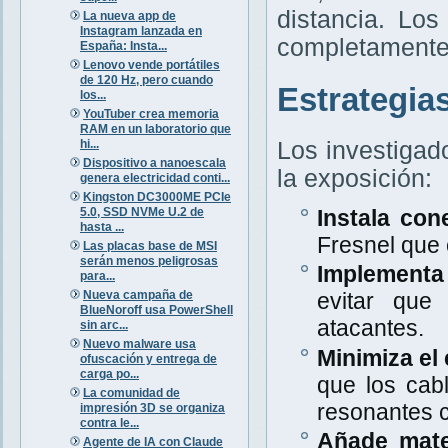
distancia. Lo
La nueva app de
Instagram lanzada en
completamente 
España: Insta...
Lenovo vende portátiles
de 120 Hz, pero cuando
Estrategia
los...
YouTuber crea memoria
RAM en un laboratorio que
hi...
Los investigad
Dispositivo a nanoescala
la exposición:
genera electricidad conti...
Kingston DC3000ME PCIe
5.0, SSD NVMe U.2 de
Instala con
hasta ...
Fresnel que
Las placas base de MSI
serán menos peligrosas
Implementa 
para...
Nueva campaña de
evitar que
BlueNoroff usa PowerShell
atacantes.
sin arc...
Nuevo malware usa
Minimiza el 
ofuscación y entrega de
carga po...
que los cab
La comunidad de
resonantes c
impresión 3D se organiza
contra le...
Añade mate
Agente de IA con Claude