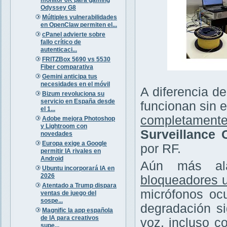
Odyssey G8
Múltiples vulnerabilidades
en OpenClaw permiten el...
cPanel advierte sobre
fallo crítico de
autenticaci...
FRITZBox 5690 vs 5530
Fiber comparativa
Gemini anticipa tus
necesidades en el móvil
A diferencia de
Bizum revoluciona su
servicio en España desde
funcionan sin e
el 1...
completamente
Adobe mejora Photoshop
y Lightroom con
Surveillance
novedades
Europa exige a Google
por RF.
permitir IA rivales en
Android
Aún más ala
Ubuntu incorporará IA en
2026
bloqueadores u
Atentado a Trump dispara
micrófonos ocu
ventas de juego del
sospe...
degradación si
Magnific la app española
de IA para creativos
voz, incluso c
supe...