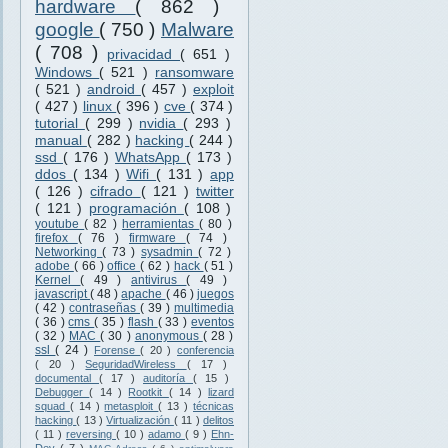
hardware
( 862 )
google
( 750 )
Malware
( 708 )
privacidad
( 651 )
Windows
( 521 )
ransomware
( 521 )
android
( 457 )
exploit
( 427 )
linux
( 396 )
cve
( 374 )
tutorial
( 299 )
nvidia
( 293 )
manual
( 282 )
hacking
( 244 )
ssd
( 176 )
WhatsApp
( 173 )
ddos
( 134 )
Wifi
( 131 )
app
( 126 )
cifrado
( 121 )
twitter
( 121 )
programación
( 108 )
youtube
( 82 )
herramientas
( 80 )
firefox
( 76 )
firmware
( 74 )
Networking
( 73 )
sysadmin
( 72 )
adobe
( 66 )
office
( 62 )
hack
( 51 )
Kernel
( 49 )
antivirus
( 49 )
javascript
( 48 )
apache
( 46 )
juegos
( 42 )
contraseñas
( 39 )
multimedia
( 36 )
cms
( 35 )
flash
( 33 )
eventos
( 32 )
MAC
( 30 )
anonymous
( 28 )
ssl
( 24 )
Forense
( 20 )
conferencia
( 20 )
SeguridadWireless
( 17 )
documental
( 17 )
auditoría
( 15 )
Debugger
( 14 )
Rootkit
( 14 )
lizard
squad
( 14 )
metasploit
( 13 )
técnicas
hacking
( 13 )
Virtualización
( 11 )
delitos
( 11 )
reversing
( 10 )
adamo
( 9 )
Ehn-