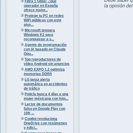
Fibra 1 Gbps: ¿qué
la opinión de
operador en España
ofrece mejor...
Protege tu PC en redes
WiFi públicas con este
ajus...
Microsoft prepara
Windows K2 para
reconquistar a s...
Agente de programación
con IA basado en Claude
Opu...
Top reproductores de
vídeo Android sin anuncios
AMD EXPO 1.2 optimiza
memorias DDR5
LG lanza alerta
automática en accidentes
de tráfico
Policía busca 4 días a una
mujer méxicana con foto...
Lector de documentos
falso en Google Play con
10K ...
Copilot revoluciona
OneDrive con resúmenes
y edici...