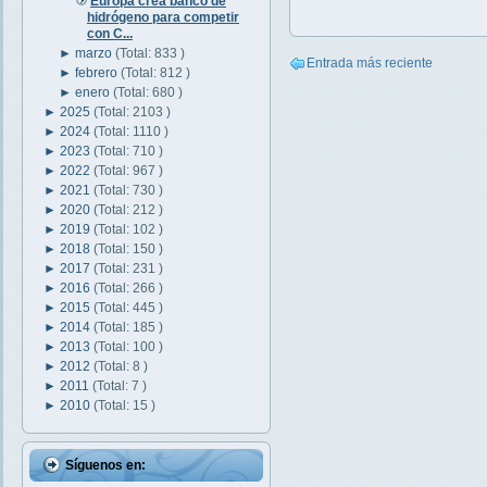
Europa crea banco de
hidrógeno para competir
con C...
►
marzo
(Total: 833 )
Entrada más reciente
►
febrero
(Total: 812 )
►
enero
(Total: 680 )
►
2025
(Total: 2103 )
►
2024
(Total: 1110 )
►
2023
(Total: 710 )
►
2022
(Total: 967 )
►
2021
(Total: 730 )
►
2020
(Total: 212 )
►
2019
(Total: 102 )
►
2018
(Total: 150 )
►
2017
(Total: 231 )
►
2016
(Total: 266 )
►
2015
(Total: 445 )
►
2014
(Total: 185 )
►
2013
(Total: 100 )
►
2012
(Total: 8 )
►
2011
(Total: 7 )
►
2010
(Total: 15 )
Síguenos en: