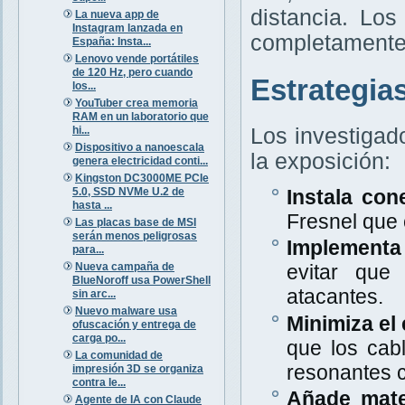
distancia. Lo
La nueva app de
Instagram lanzada en
completamente 
España: Insta...
Lenovo vende portátiles
de 120 Hz, pero cuando
Estrategia
los...
YouTuber crea memoria
RAM en un laboratorio que
hi...
Los investigad
Dispositivo a nanoescala
la exposición:
genera electricidad conti...
Kingston DC3000ME PCIe
5.0, SSD NVMe U.2 de
Instala con
hasta ...
Fresnel que
Las placas base de MSI
serán menos peligrosas
Implementa 
para...
Nueva campaña de
evitar que
BlueNoroff usa PowerShell
atacantes.
sin arc...
Nuevo malware usa
Minimiza el 
ofuscación y entrega de
carga po...
que los cab
La comunidad de
resonantes c
impresión 3D se organiza
contra le...
Añade mate
Agente de IA con Claude