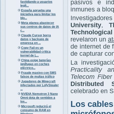
pasivos e ind
fastidiando a usuarios
legít...
inmunes a bloq
España aprueba una
iniciativa para limitar los
Investigador
blo...
Meta planea abastecer
University
,
T
sus centros de datos de IA
c...
Technologica
Claude Cursor borra
revelaron un
at
datos y backups de
empresa en ...
de internet de
Copy Fail es un
vulnerabilidad critica
de capturar co
kernel de L...
China exige baterías
La investigaci
ignífugas en coches
eléctrico...
Practicality 
Fraude masivo con SMS
Telecom Fiber
falsos de multas tráfico
Jugadores de Minecraft
Distributed
infectados por LofyStealer
...
celebrado en Sa
NVIDIA Nemotron 3 Nano
Omni dota de sentidos a
Los cables
los...
Microsoft reducirá el
consumo de RAM en
micrófono
Windows