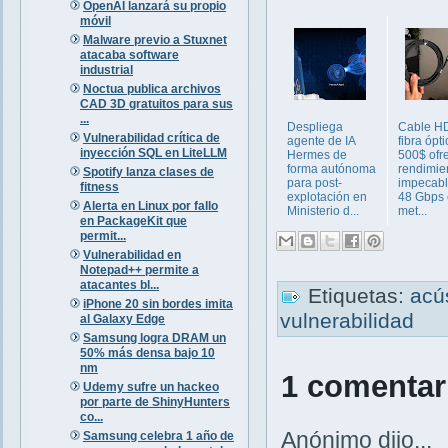
OpenAI lanzará su propio
móvil
Malware previo a Stuxnet
atacaba software
industrial
Noctua publica archivos
CAD 3D gratuitos para sus
...
Despliega
Cable H
Vulnerabilidad crítica de
agente de IA
fibra ópt
inyección SQL en LiteLLM
Hermes de
500$ ofr
forma autónoma
rendimie
Spotify lanza clases de
para post-
impecabl
fitness
explotación en
48 Gbps 
Alerta en Linux por fallo
Ministerio d...
met...
en PackageKit que
permit...
Vulnerabilidad en
Notepad++ permite a
atacantes bl...
Etiquetas:
acú
iPhone 20 sin bordes imita
vulnerabilidad
al Galaxy Edge
Samsung logra DRAM un
50% más densa bajo 10
nm
1 comentar
Udemy sufre un hackeo
por parte de ShinyHunters
co...
Anónimo dijo...
Samsung celebra 1 año de