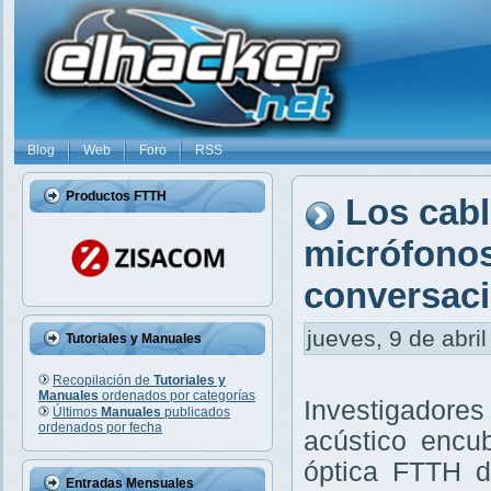
Blog
Web
Foro
RSS
Productos FTTH
Los cabl
micrófonos
conversaci
jueves, 9 de abril
Tutoriales y Manuales
Recopilación de
Tutoriales y
Manuales
ordenados por categorías
Investigadore
Últimos
Manuales
publicados
ordenados por fecha
acústico encub
óptica FTTH d
Entradas Mensuales