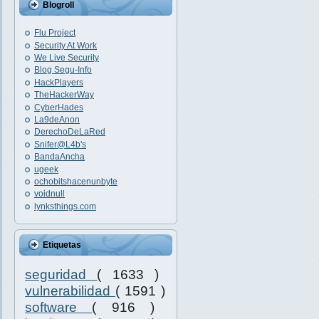
Blogroll
Flu Project
Security At Work
We Live Security
Blog Segu-Info
HackPlayers
TheHackerWay
CyberHades
La9deAnon
DerechoDeLaRed
Snifer@L4b's
BandaAncha
ugeek
ochobitshacenunbyte
voidnull
lynksthings.com
Etiquetas
seguridad
( 1633 )
vulnerabilidad
( 1591 )
software
( 916 )