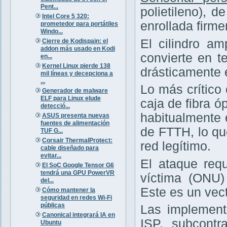
Pent...
polietileno), 
Intel Core 5 320:
enrollada firm
prometedor para portátiles
Windo...
El cilindro am
Cierre de Kodispain: el
addon más usado en Kodi
convierte en te
en...
Kernel Linux pierde 138
drásticamente 
mil líneas y decepciona a
...
Lo más crítico
Generador de malware
ELF para Linux elude
caja de fibra ó
detecció...
habitualmente 
ASUS presenta nuevas
fuentes de alimentación
de FTTH, lo q
TUF G...
Corsair ThermalProtect:
red legítimo.
cable diseñado para
evitar...
El ataque requ
El SoC Google Tensor G6
tendrá una GPU PowerVR
víctima (ONU
del...
Este es un vec
Cómo mantener la
seguridad en redes Wi-Fi
públicas
Las implement
Canonical integrará IA en
ISP, subcontr
Ubuntu