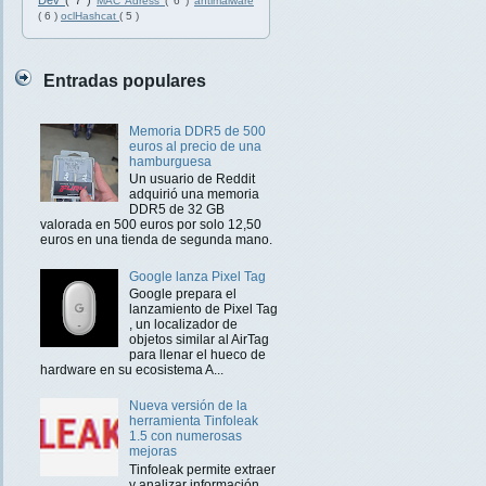
Dev
( 7 )
MAC Adress
( 6 )
antimalware
( 6 )
oclHashcat
( 5 )
Entradas populares
Memoria DDR5 de 500
euros al precio de una
hamburguesa
Un usuario de Reddit
adquirió una memoria
DDR5 de 32 GB
valorada en 500 euros por solo 12,50
euros en una tienda de segunda mano.
Google lanza Pixel Tag
Google prepara el
lanzamiento de Pixel Tag
, un localizador de
objetos similar al AirTag
para llenar el hueco de
hardware en su ecosistema A...
Nueva versión de la
herramienta Tinfoleak
1.5 con numerosas
mejoras
Tinfoleak permite extraer
y analizar información