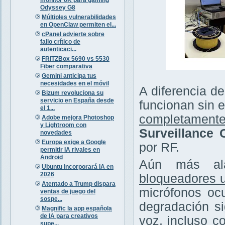
Odyssey G8
Múltiples vulnerabilidades
en OpenClaw permiten el...
cPanel advierte sobre
fallo crítico de
autenticaci...
FRITZBox 5690 vs 5530
Fiber comparativa
Gemini anticipa tus
necesidades en el móvil
A diferencia de
Bizum revoluciona su
servicio en España desde
funcionan sin e
el 1...
completamente
Adobe mejora Photoshop
y Lightroom con
Surveillance
novedades
Europa exige a Google
por RF.
permitir IA rivales en
Android
Aún más ala
Ubuntu incorporará IA en
2026
bloqueadores u
Atentado a Trump dispara
micrófonos ocu
ventas de juego del
sospe...
degradación si
Magnific la app española
de IA para creativos
voz, incluso c
supe...