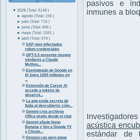
pasivos e ind
inmunes a bloq
▼
2026
(Total: 6148 )
►
agosto
(Total: 156 )
►
julio
(Total: 710 )
►
junio
(Total: 898 )
►
mayo
(Total: 1081 )
▼
abril
(Total: 978 )
SAP npm infectados
roban credenciales
GPT-5.5 presenta riesgos
similares a Claude
Mythos...
Exempleado de Google en
IA logra 1000 millones en
...
Extensión de Cursor AI
accede a tokens de
desarrol...
La app espía secreta de
Italia al descubierto: cóm...
Gemini crea archivos
Investigadore
Office gratis desde el chat
Gemini añade Nano
acústica encub
Banana y Veo a Google TV
y Chrom...
estándar de 
Denuvo cae pero sigue