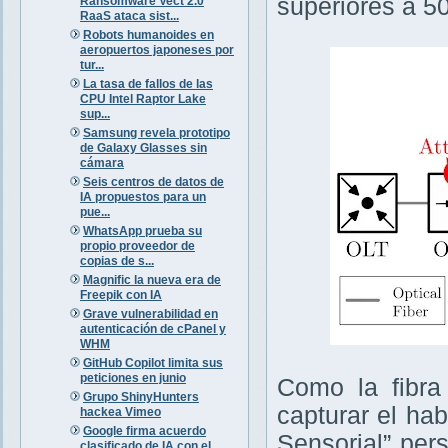
superiores a 5
Ransomware Vect 2.0
RaaS ataca sist...
Robots humanoides en
aeropuertos japoneses por
tur...
La tasa de fallos de las
CPU Intel Raptor Lake
sup...
Samsung revela prototipo
de Galaxy Glasses sin
cámara
Seis centros de datos de
IA propuestos para un
pue...
WhatsApp prueba su
propio proveedor de
copias de s...
Magnific la nueva era de
Freepik con IA
Grave vulnerabilidad en
autenticación de cPanel y
WHM
GitHub Copilot limita sus
peticiones en junio
Como la fibra
Grupo ShinyHunters
capturar el ha
hackea Vimeo
Google firma acuerdo
Sensorial” per
clasificado de IA con el