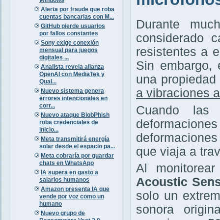
Alerta por fraude que roba
cuentas bancarias con M...
Durante much
GitHub pierde usuarios
por fallos constantes
considerado c
Sony exige conexión
resistentes a 
mensual para juegos
digitales ...
Sin embargo, 
Analista revela alianza
OpenAI con MediaTek y
una propiedad 
Qual...
a vibraciones 
Nuevo sistema genera
errores intencionales en
corr...
Cuando las 
Nuevo ataque BlobPhish
deformaciones
roba credenciales de
inicio...
deformaciones 
Meta transmitirá energía
solar desde el espacio pa...
que viaja a trav
Meta cobraría por guardar
chats en WhatsApp
Al monitorea
IA supera en gasto a
Acoustic Sens
salarios humanos
Amazon presenta IA que
solo un extrem
vende por voz como un
humano
sonora origin
Nuevo grupo de