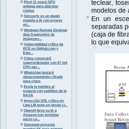
teclear, tos
Pixel 11 usará GPU
antigua para abaratar
modelos de a
costos
Sinceerly es un plugin
En un escen
engaña a IA con errores
ort...
separadas po
Windows Remote Desktop
(caja de fib
deja fragmentos de
imágenes...
lo que equiva
Vulnerabilidad crítica de
RCE en GitHub.com y
Ente...
China construirá
superordenador con 47 mil
CPU nac...
WhatsApp lanzará
almacenamiento cifrado
para chats
Envía tu nombre al
espacio con satélites de la
NASA
Inyección SQL crítica en
LiteLLM pone en riesgo cl...
OpenAI lleva su IA a
Amazon tras terminar
pacto co...
Samsung presenta
monitor 6K para gaming