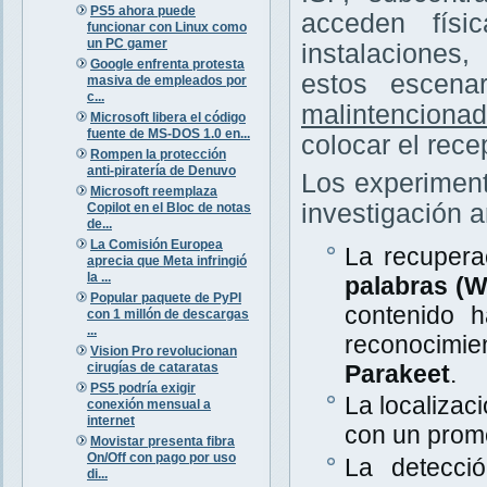
PS5 ahora puede
acceden físi
funcionar con Linux como
un PC gamer
instalaciones
Google enfrenta protesta
estos escena
masiva de empleados por
c...
malintenciona
Microsoft libera el código
fuente de MS-DOS 1.0 en...
colocar el rece
Rompen la protección
anti-piratería de Denuvo
Los experiment
Microsoft reemplaza
investigación a
Copilot en el Bloc de notas
de...
La Comisión Europea
La recupera
aprecia que Meta infringió
la ...
palabras (
Popular paquete de PyPI
contenido 
con 1 millón de descargas
...
reconocimi
Vision Pro revolucionan
cirugías de cataratas
Parakeet
.
PS5 podría exigir
La localizac
conexión mensual a
internet
con un prom
Movistar presenta fibra
On/Off con pago por uso
La detecció
di...