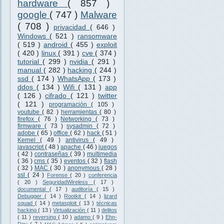
hardware
( 857 )
google
( 747 )
Malware
( 708 )
privacidad
( 646 )
Windows
( 521 )
ransomware
( 519 )
android
( 455 )
exploit
( 420 )
linux
( 391 )
cve
( 374 )
tutorial
( 299 )
nvidia
( 291 )
manual
( 282 )
hacking
( 244 )
ssd
( 174 )
WhatsApp
( 173 )
ddos
( 134 )
Wifi
( 131 )
app
( 126 )
cifrado
( 121 )
twitter
( 121 )
programación
( 105 )
youtube
( 82 )
herramientas
( 80 )
firefox
( 76 )
Networking
( 73 )
firmware
( 73 )
sysadmin
( 72 )
adobe
( 65 )
office
( 62 )
hack
( 51 )
Kernel
( 49 )
antivirus
( 49 )
javascript
( 48 )
apache
( 46 )
juegos
( 42 )
contraseñas
( 39 )
multimedia
( 36 )
cms
( 35 )
eventos
( 32 )
flash
( 32 )
MAC
( 30 )
anonymous
( 28 )
ssl
( 24 )
Forense
( 20 )
conferencia
( 20 )
SeguridadWireless
( 17 )
documental
( 17 )
auditoría
( 15 )
Debugger
( 14 )
Rootkit
( 14 )
lizard
squad
( 14 )
metasploit
( 13 )
técnicas
hacking
( 13 )
Virtualización
( 11 )
delitos
( 11 )
reversing
( 10 )
adamo
( 9 )
Ehn-