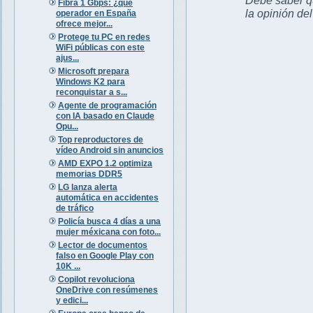
Fibra 1 Gbps: ¿qué
la opinión de
operador en España
ofrece mejor...
Protege tu PC en redes
WiFi públicas con este
ajus...
Microsoft prepara
Windows K2 para
reconquistar a s...
Agente de programación
con IA basado en Claude
Opu...
Top reproductores de
vídeo Android sin anuncios
AMD EXPO 1.2 optimiza
memorias DDR5
LG lanza alerta
automática en accidentes
de tráfico
Policía busca 4 días a una
mujer méxicana con foto...
Lector de documentos
falso en Google Play con
10K ...
Copilot revoluciona
OneDrive con resúmenes
y edici...