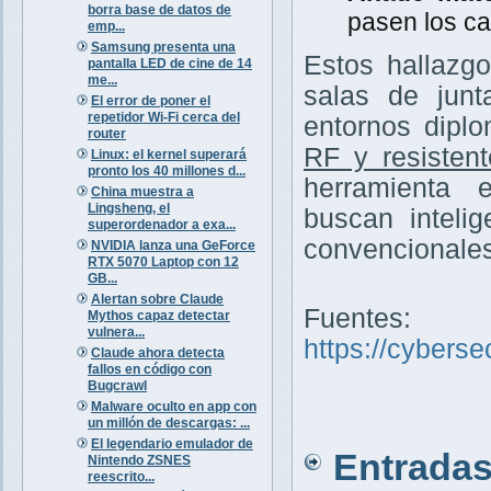
borra base de datos de
pasen los ca
emp...
Samsung presenta una
Estos hallazg
pantalla LED de cine de 14
me...
salas de junt
El error de poner el
repetidor Wi-Fi cerca del
entornos diplo
router
RF y resisten
Linux: el kernel superará
pronto los 40 millones d...
herramienta 
China muestra a
Lingsheng, el
buscan inteli
superordenador a exa...
convencionales
NVIDIA lanza una GeForce
RTX 5070 Laptop con 12
GB...
Alertan sobre Claude
Fuentes:
Mythos capaz detectar
vulnera...
https://cybers
Claude ahora detecta
fallos en código con
Bugcrawl
Malware oculto en app con
un millón de descargas: ...
El legendario emulador de
Entradas 
Nintendo ZSNES
reescrito...