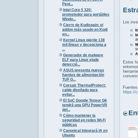
Pent...
Estr
Intel Core 5 320:
prometedor para portátiles
Windo...
Los inve
Cierre de Kodispain: el
addon más usado en Kodi
I
en...
I
a
Kernel Linux pierde 138
mil líneas y decepciona a
M
s
...
A
Generador de malware
ELF para Linux elude
Estos ha
detecció...
entorno
ASUS presenta nuevas
herrami
fuentes de alimentación
convenc
TUF G...
Corsair ThermalProtect:
Fuentes
cable diseñado para
https://
evitar...
El SoC Google Tensor G6
tendrá una GPU PowerVR
del...
Entr
Cómo mantener la
seguridad en redes Wi-Fi
públicas
Canonical integrará IA en
Ubuntu