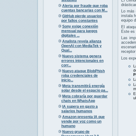
El cilin
drástica
Alerta por fraude que roba
cuentas bancarias con M...
Lo más c
instala 
GitHub pierde usuarios
equipo d
por fallos constantes
Sony exige conexión
El ataqu
mensual para juegos
Este es 
digitales ...
Las imp
Analista revela alianza
acceden
OpenAI con MediaTek y
escenar
Qual...
receptor
Nuevo sistema genera
Los expe
errores intencionales en
corr...
L
d
Nuevo ataque BlobPhish
P
roba credenciales de
L
inicio...
L
Meta transmitirá energía
m
solar desde el espacio pa...
E
Meta cobraría por guardar
u
chats en WhatsApp
IA supera en gasto a
salarios humanos
Amazon presenta IA que
vende por voz como un
humano
Nuevo grupo de