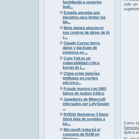
fastidiando a usuarios
solo un 
legít...
superior
España aprueba una
iniciativa para limitar los
blo...
Meta planea abastecer
sus centros de datos de IA
c...
Claude Cursor borra
datos y backups de
empresa en ...
Copy Fail es un
vulnerabilidad critica
kernel de L...
China exige baterías
ignífugas en coches
eléctrico...
Fraude masivo con SMS
falsos de multas tráfico
Jugadores de Minecraft
infectados por LofyStealer
...
NVIDIA Nemotron 3 Nano
Omni dota de sentidos a
Como la 
los...
Sensoria
Microsoft reducirá el
óptica e
consumo de RAM en
Windows