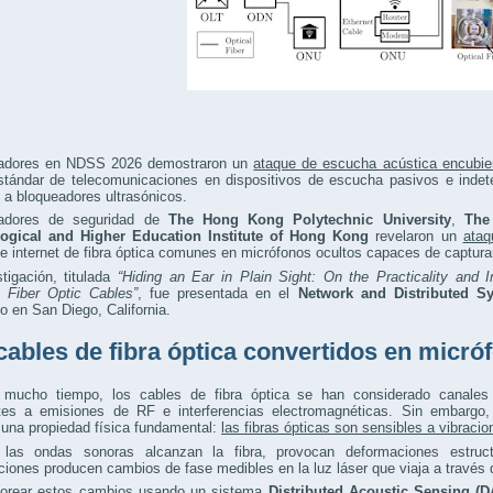
gadores en NDSS 2026 demostraron un
ataque de escucha acústica encubie
tándar de telecomunicaciones en dispositivos de escucha pasivos e indete
a bloqueadores ultrasónicos.
gadores de seguridad de
The Hong Kong Polytechnic University
,
The
ogical and Higher Education Institute of Hong Kong
revelaron un
ataq
e internet de fibra óptica comunes en micrófonos ocultos capaces de captura
tigación, titulada
“Hiding an Ear in Plain Sight: On the Practicality and 
 Fiber Optic Cables”
, fue presentada en el
Network and Distributed 
o en San Diego, California.
cables de fibra óptica convertidos en micró
 mucho tiempo, los cables de fibra óptica se han considerado canales
ntes a emisiones de RF e interferencias electromagnéticas. Sin embargo,
 una propiedad física fundamental:
las fibras ópticas son sensibles a vibraci
las ondas sonoras alcanzan la fibra, provocan deformaciones estruct
iones producen cambios de fase medibles en la luz láser que viaja a través de
torear estos cambios usando un sistema
Distributed Acoustic Sensing (D