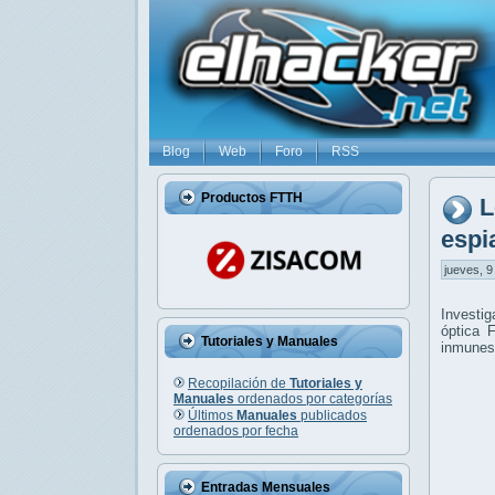
Blog
Web
Foro
RSS
Productos FTTH
L
espi
jueves, 9
Investig
óptica 
Tutoriales y Manuales
inmunes
Recopilación de
Tutoriales y
Manuales
ordenados por categorías
Últimos
Manuales
publicados
ordenados por fecha
Entradas Mensuales