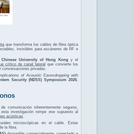
rta
que transforma los cables de fibra óptica
ctables, invisibles para escáneres de RF e
 Chinese University of Hong Kong
y el
ue crítico de canal lateral
que convierte los
r conversaciones privadas.
Implications of Acoustic Eavesdropping with
System Security (NDSS) Symposium 2026
,
fonos
 de comunicación inherentemente seguros,
 esta investigación rompe ese supuesto al
ones acústicas
.
urales microscópicas en el cable. Estas
 la fibra.
AS)
disponible comercialmente, conectado a