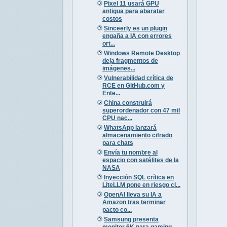
Pixel 11 usará GPU
antigua para abaratar
costos
Sinceerly es un plugin
engaña a IA con errores
ort...
Windows Remote Desktop
deja fragmentos de
imágenes...
Vulnerabilidad crítica de
RCE en GitHub.com y
Ente...
China construirá
superordenador con 47 mil
CPU nac...
WhatsApp lanzará
almacenamiento cifrado
para chats
Envía tu nombre al
espacio con satélites de la
NASA
Inyección SQL crítica en
LiteLLM pone en riesgo cl...
OpenAI lleva su IA a
Amazon tras terminar
pacto co...
Samsung presenta
monitor 6K para gaming