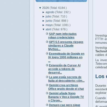
▼
2026
(Total: 6184 )
►
agosto
(Total: 192 )
►
julio
(Total: 710 )
►
junio
(Total: 898 )
►
mayo
(Total: 1081 )
▼
abril
(Total: 978 )
SAP npm infectados
Investi
roban credenciales
FTTH es
GPT-5.5 presenta riesgos
inmunes 
similares a Claude
Investi
Mythos...
Technol
Exempleado de Google en
cables d
IA logra 1000 millones en
La inves
...
Telecom
Extensión de Cursor AI
celebrad
accede a tokens de
desarrol...
Los 
La app espía secreta de
Italia al descubierto: cóm...
Gemini crea archivos
Durante
Office gratis desde el chat
resiste
explotar
Gemini añade Nano
Banana y Veo a Google TV
Cuando 
y Chrom...
deformac
Denuvo cae pero sigue
Al moni