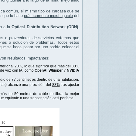
longitudinal a lo largo de la fibra, mejorando
tica común, el mismo tipo de carcasa que se
lo que lo hace
prácticamente indistinguible
del
mo a la
Optical Distribution Network (ODN)
.
as o proveedores de servicios externos que
ciones o solución de problemas. Todos estos
que se haga pasar por uno podría colocar el
jaron resultados impactantes:
nferior al 20%, lo que significa que más del 80%
 de voz con IA, como
OpenAI Whisper
y
NVIDIA
edio de
77 centímetros
dentro de una habitación.
rmas) alcanzó una precisión del
83%
tras ajustar
más de 50 metros de cable de fibra, la mejor
que equivale a una transcripción casi perfecta.