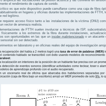
dro amplifica las fluctuaciones de presión acústica y las convierte en tensión 
mente el rendimiento de captura de sonido.
rítico es que este dispositivo puede camuflarse como una caja de fibra óp
habitualmente en hogares y oficinas durante las implementaciones de FTTH, 
e red legítimo.
e requiere acceso físico tanto a las instalaciones de la víctima (ONU) co
un vector de amenaza realista.
lementaciones de FTTH suelen involucrar a técnicos de ISP, subcontratist
 físicamente a los extremos de la fibra durante instalaciones, actualiza
ios son oportunidades en las que un
insider malintencionado
o un atacante 
 sensorial sin ser detectado.
rimentos en laboratorio y en oficinas reales del equipo de investigación arro
a recuperación del habla a 2 metros logró una
tasa de error de palabras (WER)
i
el contenido hablado se transcribió con éxito usando modelos de reconocimiento
arakeet
.
a localización en interiores de la posición de un hablante fue precisa con un prom
a detección de eventos sonoros (identificar actividades como teclear, toser o ala
odelos de aprendizaje profundo con el audio recuperado.
n un escenario real de oficina que abarcaba dos habitaciones separadas por 
bicación (caja de fibra bajo un escritorio) arrojó un WER promedio de solo
9%
, lo 