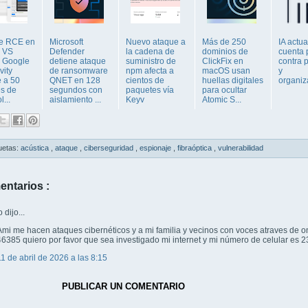
de RCE en
Microsoft
Nuevo ataque a
Más de 250
IA actu
, VS
Defender
la cadena de
dominios de
cuenta 
 Google
detiene ataque
suministro de
ClickFix en
contra 
vity
de ransomware
npm afecta a
macOS usan
y
 a 50
QNET en 128
cientos de
huellas digitales
organiz
es de
segundos con
paquetes vía
para ocultar
l...
aislamiento ...
Keyv
Atomic S...
uetas:
acústica
,
ataque
,
ciberseguridad
,
espionaje
,
fibraóptica
,
vulnerabilidad
entarios :
dijo...
Ami me hacen ataques cibernéticos y a mi familia y vecinos con voces atraves de 
46385 quiero por favor que sea investigado mi internet y mi número de celular e
11 de abril de 2026 a las 8:15
PUBLICAR UN COMENTARIO