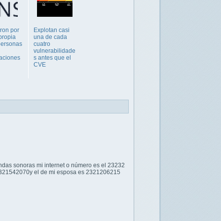
aron por
Explotan casi
propia
una de cada
personas
cuatro
vulnerabilidade
aciones
s antes que el
CVE
ondas sonoras mi internet o número es el 23232
s 2321542070y el de mi esposa es 2321206215