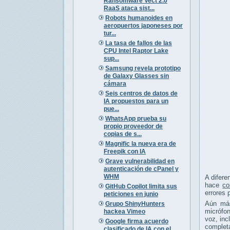
Ransomware Vect 2.0
RaaS ataca sist...
Robots humanoides en
aeropuertos japoneses por
tur...
La tasa de fallos de las
CPU Intel Raptor Lake
sup...
Samsung revela prototipo
de Galaxy Glasses sin
cámara
Seis centros de datos de
IA propuestos para un
pue...
WhatsApp prueba su
propio proveedor de
copias de s...
Magnific la nueva era de
Freepik con IA
Grave vulnerabilidad en
autenticación de cPanel y
WHM
A difere
hace
co
GitHub Copilot limita sus
errores 
peticiones en junio
Aún más
Grupo ShinyHunters
micrófon
hackea Vimeo
voz, inc
Google firma acuerdo
completa
clasificado de IA con el