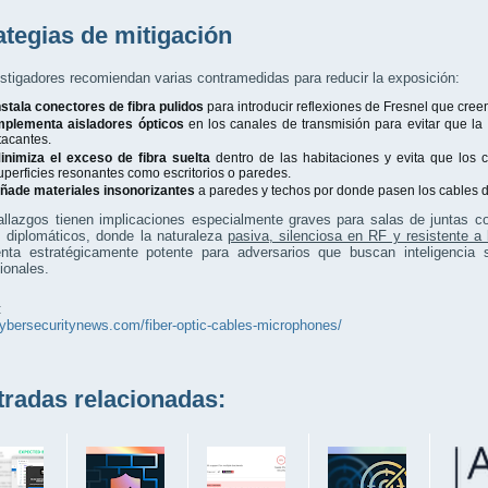
ategias de mitigación
stigadores recomiendan varias contramedidas para reducir la exposición:
nstala conectores de fibra pulidos
para introducir reflexiones de Fresnel que cre
mplementa aisladores ópticos
en los canales de transmisión para evitar que la 
tacantes.
inimiza el exceso de fibra suelta
dentro de las habitaciones y evita que los 
uperficies resonantes como escritorios o paredes.
ñade materiales insonorizantes
a paredes y techos por donde pasen los cables de
llazgos tienen implicaciones especialmente graves para salas de juntas co
s diplomáticos, donde la naturaleza
pasiva, silenciosa en RF y resistente a
enta estratégicamente potente para adversarios que buscan inteligencia 
ionales.
:
cybersecuritynews.com/fiber-optic-cables-microphones/
adas relacionadas: