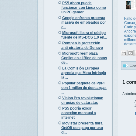
PS5 ahora puede
funcionar con Linux como
un PC gamer
Google enfrenta protesta
Fallo 
masiva de empleados por
Cursor
c...
Code y
Antigra
Microsoft libera el código
expone
fuente de MS-DOS 1.0 en...
millon
Rompen la protección
desarro
anti-piratería de Denuvo
Microsoft reemplaza
Copilot en el Bloc de notas
de...
Etiq
La Comisión Europea
aprecia que Meta infringió
la ...
1 com
Popular paquete de PyPI
con 1 millón de descargas
...
Anónimo 
Vision Pro revolucionan
cirugías de cataratas
PS5 podría exigir
conexión mensual a
internet
Movistar presenta fibra
On/Off con pago por uso
di...