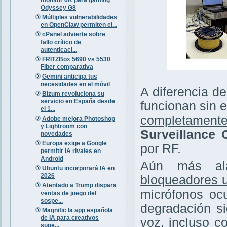
Odyssey G8
Múltiples vulnerabilidades
en OpenClaw permiten el...
cPanel advierte sobre
fallo crítico de
autenticaci...
FRITZBox 5690 vs 5530
Fiber comparativa
Gemini anticipa tus
necesidades en el móvil
A diferencia de
Bizum revoluciona su
servicio en España desde
funcionan sin e
el 1...
completamente
Adobe mejora Photoshop
y Lightroom con
Surveillance
novedades
Europa exige a Google
por RF.
permitir IA rivales en
Android
Aún más ala
Ubuntu incorporará IA en
2026
bloqueadores u
Atentado a Trump dispara
micrófonos ocu
ventas de juego del
sospe...
degradación si
Magnific la app española
de IA para creativos
voz, incluso c
supe...