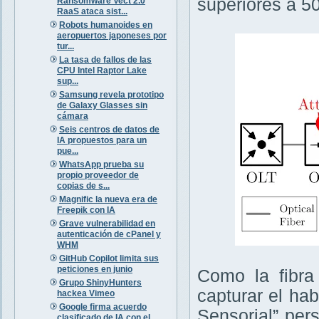
superiores a 5
Ransomware Vect 2.0
RaaS ataca sist...
Robots humanoides en
aeropuertos japoneses por
tur...
La tasa de fallos de las
CPU Intel Raptor Lake
sup...
Samsung revela prototipo
de Galaxy Glasses sin
cámara
Seis centros de datos de
IA propuestos para un
pue...
WhatsApp prueba su
propio proveedor de
copias de s...
Magnific la nueva era de
Freepik con IA
Grave vulnerabilidad en
autenticación de cPanel y
WHM
GitHub Copilot limita sus
peticiones en junio
Como la fibra
Grupo ShinyHunters
capturar el ha
hackea Vimeo
Google firma acuerdo
Sensorial” per
clasificado de IA con el