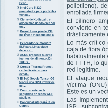
Pent...
polietileno), 
Intel Core 5 320:
enrollada firm
prometedor para portátiles
Windo...
El cilindro am
Cierre de Kodispain: el
addon más usado en Kodi
convierte en te
en...
Kernel Linux pierde 138
drásticamente 
mil líneas y decepciona a
...
Lo más crítico
Generador de malware
ELF para Linux elude
caja de fibra ó
detecció...
habitualmente 
ASUS presenta nuevas
fuentes de alimentación
de FTTH, lo q
TUF G...
Corsair ThermalProtect:
red legítimo.
cable diseñado para
evitar...
El ataque requ
El SoC Google Tensor G6
tendrá una GPU PowerVR
víctima (ONU
del...
Este es un vec
Cómo mantener la
seguridad en redes Wi-Fi
públicas
Las implement
Canonical integrará IA en
ISP, subcontr
Ubuntu