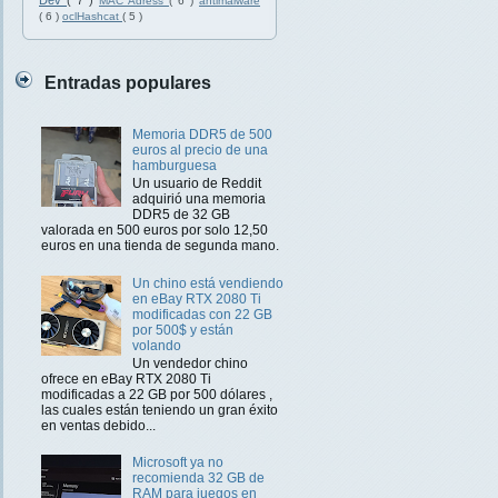
Dev
( 7 )
MAC Adress
( 6 )
antimalware
( 6 )
oclHashcat
( 5 )
Entradas populares
Memoria DDR5 de 500
euros al precio de una
hamburguesa
Un usuario de Reddit
adquirió una memoria
DDR5 de 32 GB
valorada en 500 euros por solo 12,50
euros en una tienda de segunda mano.
Un chino está vendiendo
en eBay RTX 2080 Ti
modificadas con 22 GB
por 500$ y están
volando
Un vendedor chino
ofrece en eBay RTX 2080 Ti
modificadas a 22 GB por 500 dólares ,
las cuales están teniendo un gran éxito
en ventas debido...
Microsoft ya no
recomienda 32 GB de
RAM para juegos en