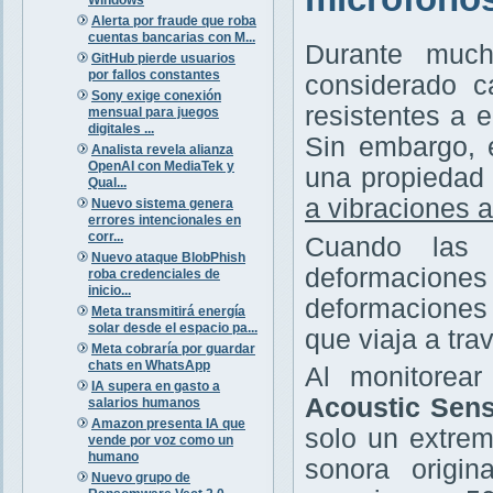
Alerta por fraude que roba
cuentas bancarias con M...
Durante much
GitHub pierde usuarios
por fallos constantes
considerado c
Sony exige conexión
resistentes a 
mensual para juegos
digitales ...
Sin embargo, 
Analista revela alianza
OpenAI con MediaTek y
una propiedad 
Qual...
a vibraciones 
Nuevo sistema genera
errores intencionales en
corr...
Cuando las 
Nuevo ataque BlobPhish
deformaciones
roba credenciales de
inicio...
deformaciones 
Meta transmitirá energía
solar desde el espacio pa...
que viaja a trav
Meta cobraría por guardar
chats en WhatsApp
Al monitorea
IA supera en gasto a
Acoustic Sens
salarios humanos
Amazon presenta IA que
solo un extrem
vende por voz como un
humano
sonora origin
Nuevo grupo de