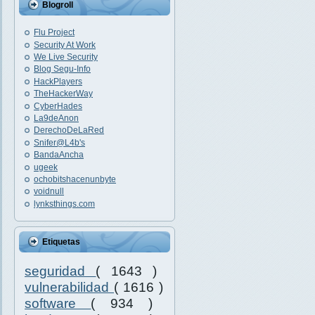
Blogroll
Flu Project
Security At Work
We Live Security
Blog Segu-Info
HackPlayers
TheHackerWay
CyberHades
La9deAnon
DerechoDeLaRed
Snifer@L4b's
BandaAncha
ugeek
ochobitshacenunbyte
voidnull
lynksthings.com
Etiquetas
seguridad
( 1643 )
vulnerabilidad
( 1616 )
software
( 934 )