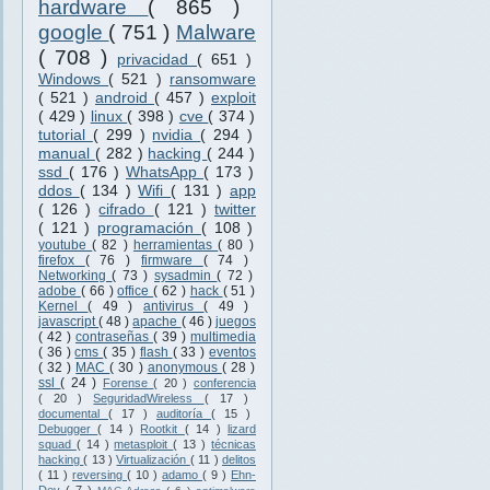
hardware
( 865 )
google
( 751 )
Malware
( 708 )
privacidad
( 651 )
Windows
( 521 )
ransomware
( 521 )
android
( 457 )
exploit
( 429 )
linux
( 398 )
cve
( 374 )
tutorial
( 299 )
nvidia
( 294 )
manual
( 282 )
hacking
( 244 )
ssd
( 176 )
WhatsApp
( 173 )
ddos
( 134 )
Wifi
( 131 )
app
( 126 )
cifrado
( 121 )
twitter
( 121 )
programación
( 108 )
youtube
( 82 )
herramientas
( 80 )
firefox
( 76 )
firmware
( 74 )
Networking
( 73 )
sysadmin
( 72 )
adobe
( 66 )
office
( 62 )
hack
( 51 )
Kernel
( 49 )
antivirus
( 49 )
javascript
( 48 )
apache
( 46 )
juegos
( 42 )
contraseñas
( 39 )
multimedia
( 36 )
cms
( 35 )
flash
( 33 )
eventos
( 32 )
MAC
( 30 )
anonymous
( 28 )
ssl
( 24 )
Forense
( 20 )
conferencia
( 20 )
SeguridadWireless
( 17 )
documental
( 17 )
auditoría
( 15 )
Debugger
( 14 )
Rootkit
( 14 )
lizard
squad
( 14 )
metasploit
( 13 )
técnicas
hacking
( 13 )
Virtualización
( 11 )
delitos
( 11 )
reversing
( 10 )
adamo
( 9 )
Ehn-