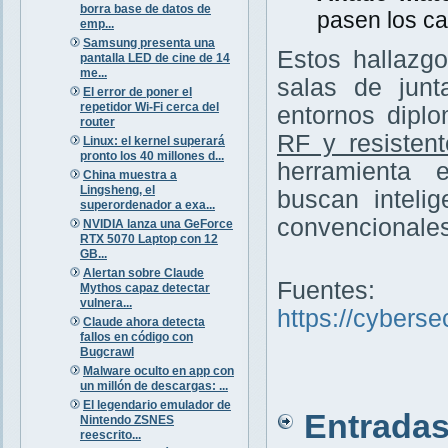
borra base de datos de
pasen los ca
emp...
Samsung presenta una
Estos hallazg
pantalla LED de cine de 14
me...
salas de junt
El error de poner el
repetidor Wi-Fi cerca del
entornos diplo
router
RF y resisten
Linux: el kernel superará
pronto los 40 millones d...
herramienta 
China muestra a
Lingsheng, el
buscan inteli
superordenador a exa...
convencionales
NVIDIA lanza una GeForce
RTX 5070 Laptop con 12
GB...
Alertan sobre Claude
Fuentes:
Mythos capaz detectar
vulnera...
https://cybers
Claude ahora detecta
fallos en código con
Bugcrawl
Malware oculto en app con
un millón de descargas: ...
El legendario emulador de
Entradas 
Nintendo ZSNES
reescrito...