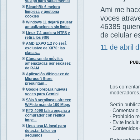
su app para salud mental
BleachBit 6 mejora
Ami me hacen
limpieza y gestiona
cookies
voces atrav
Windows 11 dejará pausar
46385 quiero
actualizaciones sin límite
Linux 7.1 acelera NTFS y
de celular 
retira los i486
AMD EXPO 1.2 no será
11 de abril 
exclusivo de X870: las
placas...
Cámaras de móviles
PUB
amenazadas por escasez
de RAM
Aplicación Vibing.exe de
Microsoft Store
presuntam...
Los comentar
Google prepara nuevas
moderadores
voces para Gemini
Sólo 8 aerolíneas ofrecen
Serán publica
WiFi de más de 100 Mbps
- Comentario 
RTX 4090 falsa engaña a
comprador con réplica
- Prohibido 
impe...
- Evite inclui
Linux usa IA local para
- Contenidos 
detectar fallos en
segundos
Debe saber qu