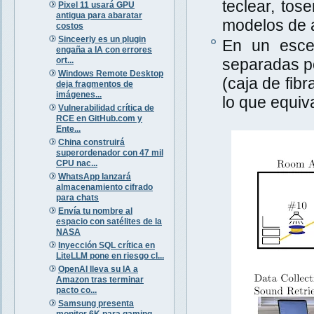
teclear, tos
Pixel 11 usará GPU
antigua para abaratar
modelos de a
costos
Sinceerly es un plugin
En un escen
engaña a IA con errores
ort...
separadas po
Windows Remote Desktop
(caja de fib
deja fragmentos de
imágenes...
lo que equiva
Vulnerabilidad crítica de
RCE en GitHub.com y
Ente...
China construirá
superordenador con 47 mil
CPU nac...
WhatsApp lanzará
almacenamiento cifrado
para chats
Envía tu nombre al
espacio con satélites de la
NASA
Inyección SQL crítica en
LiteLLM pone en riesgo cl...
OpenAI lleva su IA a
Amazon tras terminar
pacto co...
Samsung presenta
monitor 6K para gaming