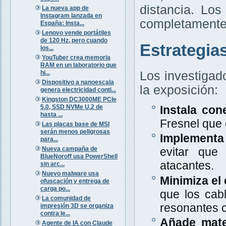
distancia. Lo
La nueva app de
Instagram lanzada en
completamente 
España: Insta...
Lenovo vende portátiles
de 120 Hz, pero cuando
Estrategia
los...
YouTuber crea memoria
RAM en un laboratorio que
hi...
Los investigad
Dispositivo a nanoescala
la exposición:
genera electricidad conti...
Kingston DC3000ME PCIe
5.0, SSD NVMe U.2 de
Instala con
hasta ...
Fresnel que
Las placas base de MSI
serán menos peligrosas
Implementa 
para...
Nueva campaña de
evitar que
BlueNoroff usa PowerShell
atacantes.
sin arc...
Nuevo malware usa
Minimiza el 
ofuscación y entrega de
carga po...
que los cab
La comunidad de
resonantes c
impresión 3D se organiza
contra le...
Añade mate
Agente de IA con Claude