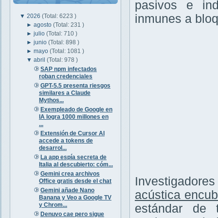
pasivos e ind
inmunes a bloq
▼
2026
(Total: 6223 )
►
agosto
(Total: 231 )
►
julio
(Total: 710 )
►
junio
(Total: 898 )
►
mayo
(Total: 1081 )
▼
abril
(Total: 978 )
SAP npm infectados
roban credenciales
GPT-5.5 presenta riesgos
similares a Claude
Mythos...
Exempleado de Google en
IA logra 1000 millones en
...
Extensión de Cursor AI
accede a tokens de
desarrol...
La app espía secreta de
Italia al descubierto: cóm...
Gemini crea archivos
Investigadore
Office gratis desde el chat
Gemini añade Nano
acústica encub
Banana y Veo a Google TV
y Chrom...
estándar de 
Denuvo cae pero sigue