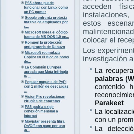
PS5 ahora puede
acceden físi
funcionar con Linux como
un PC gamer
instalaciones
Google enfrenta protesta
estos escena
masiva de empleados por
c...
malintenciona
Microsoft libera el código
fuente de MS-DOS 1.0 en...
colocar el rece
Rompen la protección
anti-piratería de Denuvo
Los experiment
Microsoft reemplaza
investigación a
Copilot en el Bloc de notas
de...
La Comisión Europea
La recupera
aprecia que Meta infringió
la ...
palabras (
Popular paquete de PyPI
contenido 
con 1 millón de descargas
...
reconocimi
Vision Pro revolucionan
cirugías de cataratas
Parakeet
.
PS5 podría exigir
La localizac
conexión mensual a
internet
con un prom
Movistar presenta fibra
On/Off con pago por uso
La detecció
di...