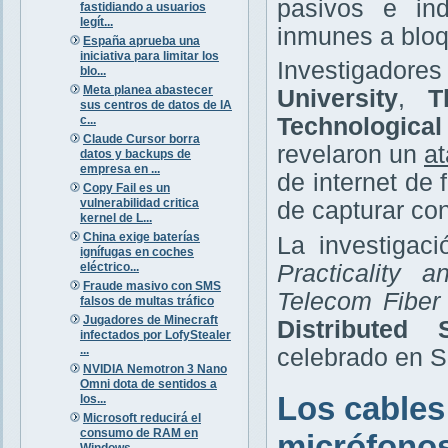
pasivos e ind
fastidiando a usuarios
legít...
inmunes a bloq
España aprueba una
iniciativa para limitar los
Investigador
blo...
Meta planea abastecer
University
,
T
sus centros de datos de IA
c...
Technologica
Claude Cursor borra
revelaron un
at
datos y backups de
empresa en ...
de internet de
Copy Fail es un
vulnerabilidad critica
de capturar co
kernel de L...
China exige baterías
La investigaci
ignífugas en coches
eléctrico...
Practicality 
Fraude masivo con SMS
Telecom Fiber
falsos de multas tráfico
Jugadores de Minecraft
Distributed
infectados por LofyStealer
...
celebrado en Sa
NVIDIA Nemotron 3 Nano
Omni dota de sentidos a
Los cables
los...
Microsoft reducirá el
consumo de RAM en
micrófono
Windows