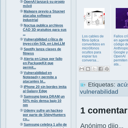
OpenAI lanzará su propio
móvil
Malware previo a Stuxnet
atacaba software
industrial
Noctua publica archivos
CAD 3D gratuitos para sus
...
Los cables de
Fallos crí
Vulnerabilidad crítica de
fibra óptica
en agent
inyección SQL en LiteLLM
convertidos en
código d
micrófonos
Anthropic
Spotify lanza clases de
ocultos para
Google y
fitness
espiar tus
OpenAI
Alerta en Linux por fallo
conversa...
permiten
en PackageKit que
ata...
permit...
Vulnerabilidad en
Notepad++ permite a
atacantes bl...
Etiquetas:
acú
iPhone 20 sin bordes imita
vulnerabilidad
al Galaxy Edge
Samsung logra DRAM un
50% más densa bajo 10
nm
1 comentar
Udemy sufre un hackeo
por parte de ShinyHunters
co...
Anónimo dijo...
Samsung celebra 1 año de