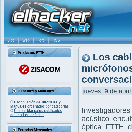
Blog
Web
Foro
RSS
Productos FTTH
Los cabl
micrófonos
conversaci
jueves, 9 de abril
Tutoriales y Manuales
Recopilación de
Tutoriales y
Manuales
ordenados por categorías
Investigadore
Últimos
Manuales
publicados
ordenados por fecha
acústico encub
óptica FTTH d
Entradas Mensuales