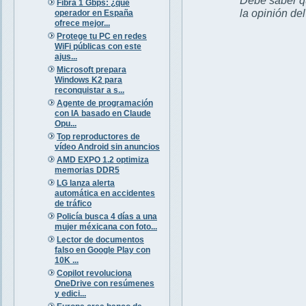
Fibra 1 Gbps: ¿qué
la opinión de
operador en España
ofrece mejor...
Protege tu PC en redes
WiFi públicas con este
ajus...
Microsoft prepara
Windows K2 para
reconquistar a s...
Agente de programación
con IA basado en Claude
Opu...
Top reproductores de
vídeo Android sin anuncios
AMD EXPO 1.2 optimiza
memorias DDR5
LG lanza alerta
automática en accidentes
de tráfico
Policía busca 4 días a una
mujer méxicana con foto...
Lector de documentos
falso en Google Play con
10K ...
Copilot revoluciona
OneDrive con resúmenes
y edici...