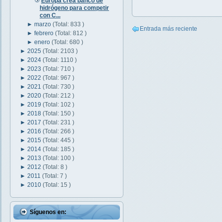
Europa crea banco de
hidrógeno para competir
con C...
►
marzo
(Total: 833 )
Entrada más reciente
►
febrero
(Total: 812 )
►
enero
(Total: 680 )
►
2025
(Total: 2103 )
►
2024
(Total: 1110 )
►
2023
(Total: 710 )
►
2022
(Total: 967 )
►
2021
(Total: 730 )
►
2020
(Total: 212 )
►
2019
(Total: 102 )
►
2018
(Total: 150 )
►
2017
(Total: 231 )
►
2016
(Total: 266 )
►
2015
(Total: 445 )
►
2014
(Total: 185 )
►
2013
(Total: 100 )
►
2012
(Total: 8 )
►
2011
(Total: 7 )
►
2010
(Total: 15 )
Síguenos en: