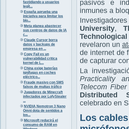
pasivos e ind
fastidiando a usuarios
legít...
inmunes a bloq
España aprueba una
iniciativa para limitar los
Investigador
blo...
Meta planea abastecer
University
,
T
sus centros de datos de IA
c...
Technologica
Claude Cursor borra
revelaron un
at
datos y backups de
empresa en ...
de internet de
Copy Fail es un
vulnerabilidad critica
de capturar co
kernel de L...
China exige baterías
La investigaci
ignífugas en coches
eléctrico...
Practicality 
Fraude masivo con SMS
Telecom Fiber
falsos de multas tráfico
Jugadores de Minecraft
Distributed
infectados por LofyStealer
...
celebrado en Sa
NVIDIA Nemotron 3 Nano
Omni dota de sentidos a
Los cables
los...
Microsoft reducirá el
consumo de RAM en
micrófono
Windows