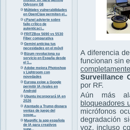
Odyssey G8
Múltiples vulnerabilidades
en OpenClaw permiten el...
cPanel advierte sobre
fallo crítico de
autenticaci...
FRITZBox 5690 vs 5530
Fiber comparativa
Gemini anticipa tus
necesidades en el móvil
A diferencia de
Bizum revoluciona su
servicio en España desde
funcionan sin e
el 1...
completamente
Adobe mejora Photoshop
y Lightroom con
Surveillance
novedades
Europa exige a Google
por RF.
permitir IA rivales en
Android
Aún más ala
Ubuntu incorporará IA en
2026
bloqueadores u
Atentado a Trump dispara
micrófonos ocu
ventas de juego del
sospe...
degradación si
Magnific la app española
de IA para creativos
voz, incluso c
supe...