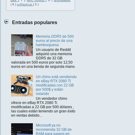
Dev
( 7 )
MAC Adress
( 6 )
antimalware
( 6 )
oclHashcat
( 5 )
Entradas populares
Memoria DDR5 de 500
euros al precio de una
hamburguesa
Un usuario de Reddit
adquirió una memoria
DDR5 de 32 GB
valorada en 500 euros por solo 12,50
euros en una tienda de segunda mano.
Un chino está vendiendo
en eBay RTX 2080 Ti
modificadas con 22 GB
por 500$ y están
volando
Un vendedor chino
ofrece en eBay RTX 2080 Ti
modificadas a 22 GB por 500 dólares ,
las cuales están teniendo un gran éxito
en ventas debido...
Microsoft ya no
recomienda 32 GB de
RAM para juegos en