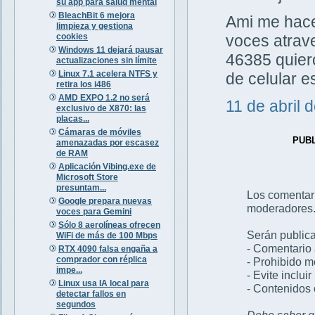
su app para salud mental
BleachBit 6 mejora
Ami me hacen
limpieza y gestiona
cookies
voces atrav
Windows 11 dejará pausar
46385 quiero
actualizaciones sin límite
Linux 7.1 acelera NTFS y
de celular 
retira los i486
AMD EXPO 1.2 no será
11 de abril 
exclusivo de X870: las
placas...
Cámaras de móviles
PUB
amenazadas por escasez
de RAM
Aplicación Vibing.exe de
Microsoft Store
presuntam...
Los comentar
Google prepara nuevas
moderadores
voces para Gemini
Sólo 8 aerolíneas ofrecen
Serán publica
WiFi de más de 100 Mbps
- Comentario 
RTX 4090 falsa engaña a
comprador con réplica
- Prohibido 
impe...
- Evite inclui
Linux usa IA local para
- Contenidos 
detectar fallos en
segundos
Debe saber qu