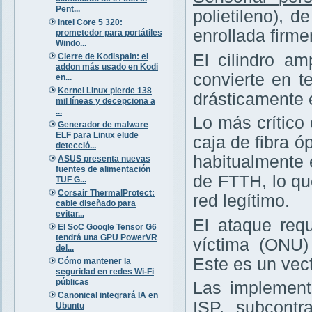
Pent...
polietileno), 
Intel Core 5 320:
enrollada firm
prometedor para portátiles
Windo...
El cilindro am
Cierre de Kodispain: el
addon más usado en Kodi
convierte en te
en...
Kernel Linux pierde 138
drásticamente 
mil líneas y decepciona a
...
Lo más crítico
Generador de malware
ELF para Linux elude
caja de fibra ó
detecció...
habitualmente 
ASUS presenta nuevas
fuentes de alimentación
de FTTH, lo q
TUF G...
Corsair ThermalProtect:
red legítimo.
cable diseñado para
evitar...
El ataque requ
El SoC Google Tensor G6
tendrá una GPU PowerVR
víctima (ONU
del...
Este es un vec
Cómo mantener la
seguridad en redes Wi-Fi
públicas
Las implement
Canonical integrará IA en
ISP, subcontr
Ubuntu