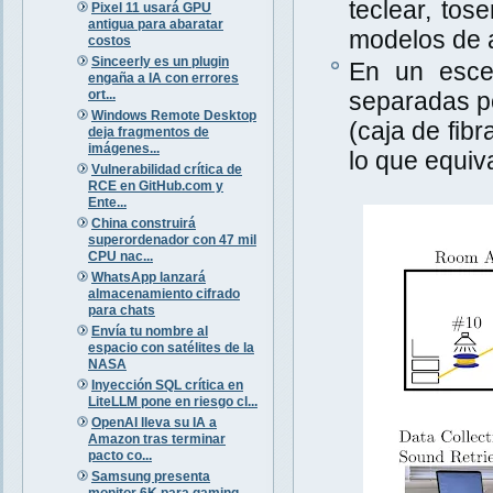
teclear, tos
Pixel 11 usará GPU
antigua para abaratar
modelos de a
costos
Sinceerly es un plugin
En un escen
engaña a IA con errores
ort...
separadas po
Windows Remote Desktop
(caja de fib
deja fragmentos de
imágenes...
lo que equiva
Vulnerabilidad crítica de
RCE en GitHub.com y
Ente...
China construirá
superordenador con 47 mil
CPU nac...
WhatsApp lanzará
almacenamiento cifrado
para chats
Envía tu nombre al
espacio con satélites de la
NASA
Inyección SQL crítica en
LiteLLM pone en riesgo cl...
OpenAI lleva su IA a
Amazon tras terminar
pacto co...
Samsung presenta
monitor 6K para gaming