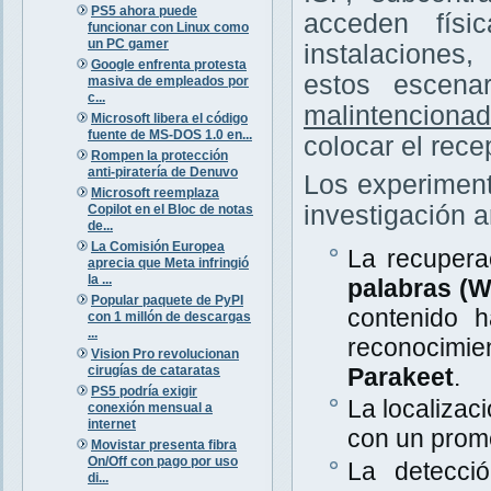
PS5 ahora puede
acceden físi
funcionar con Linux como
un PC gamer
instalaciones
Google enfrenta protesta
estos escena
masiva de empleados por
c...
malintenciona
Microsoft libera el código
fuente de MS-DOS 1.0 en...
colocar el rece
Rompen la protección
anti-piratería de Denuvo
Los experiment
Microsoft reemplaza
investigación a
Copilot en el Bloc de notas
de...
La Comisión Europea
La recupera
aprecia que Meta infringió
la ...
palabras (
Popular paquete de PyPI
contenido 
con 1 millón de descargas
...
reconocimi
Vision Pro revolucionan
cirugías de cataratas
Parakeet
.
PS5 podría exigir
La localizac
conexión mensual a
internet
con un prom
Movistar presenta fibra
On/Off con pago por uso
La detecció
di...