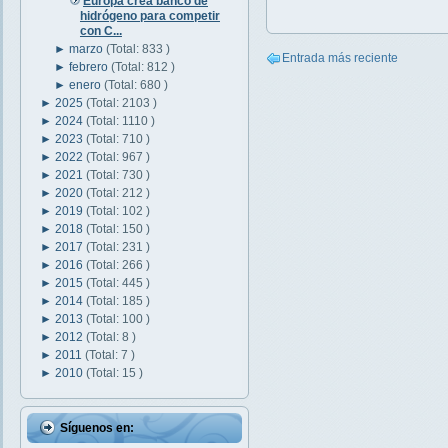
Europa crea banco de
hidrógeno para competir
con C...
►
marzo
(Total: 833 )
Entrada más reciente
►
febrero
(Total: 812 )
►
enero
(Total: 680 )
►
2025
(Total: 2103 )
►
2024
(Total: 1110 )
►
2023
(Total: 710 )
►
2022
(Total: 967 )
►
2021
(Total: 730 )
►
2020
(Total: 212 )
►
2019
(Total: 102 )
►
2018
(Total: 150 )
►
2017
(Total: 231 )
►
2016
(Total: 266 )
►
2015
(Total: 445 )
►
2014
(Total: 185 )
►
2013
(Total: 100 )
►
2012
(Total: 8 )
►
2011
(Total: 7 )
►
2010
(Total: 15 )
Síguenos en: