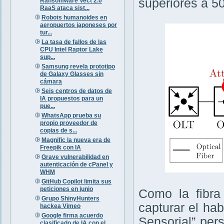
superiores a 5
Ransomware Vect 2.0
RaaS ataca sist...
Robots humanoides en
aeropuertos japoneses por
tur...
La tasa de fallos de las
CPU Intel Raptor Lake
sup...
Samsung revela prototipo
de Galaxy Glasses sin
cámara
Seis centros de datos de
IA propuestos para un
pue...
WhatsApp prueba su
propio proveedor de
copias de s...
Magnific la nueva era de
Freepik con IA
Grave vulnerabilidad en
autenticación de cPanel y
WHM
GitHub Copilot limita sus
peticiones en junio
Como la fibra
Grupo ShinyHunters
capturar el ha
hackea Vimeo
Google firma acuerdo
Sensorial” per
clasificado de IA con el