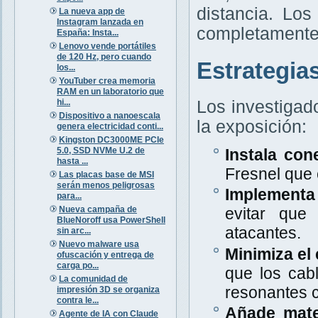
distancia. Lo
La nueva app de
Instagram lanzada en
completamente 
España: Insta...
Lenovo vende portátiles
de 120 Hz, pero cuando
Estrategia
los...
YouTuber crea memoria
RAM en un laboratorio que
hi...
Los investigad
Dispositivo a nanoescala
la exposición:
genera electricidad conti...
Kingston DC3000ME PCIe
5.0, SSD NVMe U.2 de
Instala con
hasta ...
Fresnel que
Las placas base de MSI
serán menos peligrosas
Implementa 
para...
Nueva campaña de
evitar que
BlueNoroff usa PowerShell
atacantes.
sin arc...
Nuevo malware usa
Minimiza el 
ofuscación y entrega de
carga po...
que los cab
La comunidad de
resonantes c
impresión 3D se organiza
contra le...
Añade mate
Agente de IA con Claude