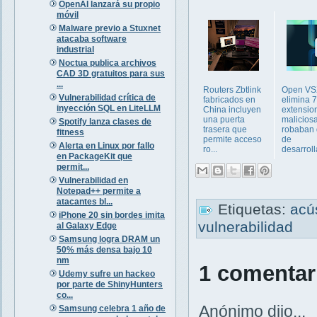
OpenAI lanzará su propio
móvil
Malware previo a Stuxnet
atacaba software
industrial
Noctua publica archivos
CAD 3D gratuitos para sus
...
Routers Zbtlink
Open VS
Vulnerabilidad crítica de
fabricados en
elimina 
inyección SQL en LiteLLM
China incluyen
extensio
una puerta
malicios
Spotify lanza clases de
trasera que
robaban 
fitness
permite acceso
de
Alerta en Linux por fallo
ro...
desarrol
en PackageKit que
permit...
Vulnerabilidad en
Notepad++ permite a
atacantes bl...
Etiquetas:
acú
iPhone 20 sin bordes imita
vulnerabilidad
al Galaxy Edge
Samsung logra DRAM un
50% más densa bajo 10
nm
1 comentar
Udemy sufre un hackeo
por parte de ShinyHunters
co...
Anónimo dijo...
Samsung celebra 1 año de