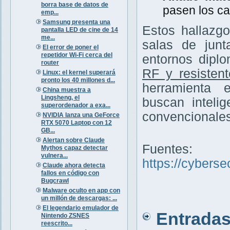
borra base de datos de
pasen los ca
emp...
Samsung presenta una
Estos hallazg
pantalla LED de cine de 14
me...
salas de junt
El error de poner el
repetidor Wi-Fi cerca del
entornos diplo
router
RF y resisten
Linux: el kernel superará
pronto los 40 millones d...
herramienta 
China muestra a
Lingsheng, el
buscan inteli
superordenador a exa...
convencionales
NVIDIA lanza una GeForce
RTX 5070 Laptop con 12
GB...
Alertan sobre Claude
Fuentes:
Mythos capaz detectar
vulnera...
https://cybers
Claude ahora detecta
fallos en código con
Bugcrawl
Malware oculto en app con
un millón de descargas: ...
El legendario emulador de
Entradas 
Nintendo ZSNES
reescrito...