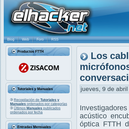
Blog
Web
Foro
RSS
Productos FTTH
Los cabl
micrófonos
conversaci
jueves, 9 de abril
Tutoriales y Manuales
Recopilación de
Tutoriales y
Manuales
ordenados por categorías
Investigadore
Últimos
Manuales
publicados
ordenados por fecha
acústico encub
óptica FTTH d
Entradas Mensuales