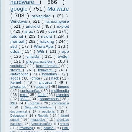
hardware
( 866 )
google
( 751 )
Malware
( 708 )
privacidad
( 651 )
Windows
( 521 )
ransomware
( 521 )
android
( 457 )
exploit
( 429 )
linux
( 398 )
cve
( 374 )
tutorial
( 299 )
nvidia
( 294 )
manual
( 282 )
hacking
( 244 )
ssd
( 177 )
WhatsApp
( 173 )
ddos
( 134 )
Wifi
( 131 )
app
( 126 )
cifrado
( 121 )
twitter
( 121 )
programación
( 108 )
youtube
( 82 )
herramientas
( 80 )
firefox
( 76 )
firmware
( 74 )
Networking
( 73 )
sysadmin
( 72 )
adobe
( 66 )
office
( 62 )
hack
( 51 )
Kernel
( 49 )
antivirus
( 49 )
javascript
( 48 )
apache
( 46 )
juegos
( 42 )
contraseñas
( 39 )
multimedia
( 36 )
cms
( 35 )
flash
( 33 )
eventos
( 32 )
MAC
( 30 )
anonymous
( 28 )
ssl
( 24 )
Forense
( 20 )
conferencia
( 20 )
SeguridadWireless
( 17 )
documental
( 17 )
auditoría
( 15 )
Debugger
( 14 )
Rootkit
( 14 )
lizard
squad
( 14 )
metasploit
( 13 )
técnicas
hacking
( 13 )
Virtualización
( 11 )
delitos
( 11 )
reversing
( 10 )
adamo
( 9 )
Ehn-