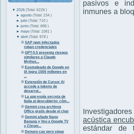
pasivos e ind
inmunes a bloq
▼
2026
(Total: 6226 )
►
agosto
(Total: 234 )
►
julio
(Total: 710 )
►
junio
(Total: 898 )
►
mayo
(Total: 1081 )
▼
abril
(Total: 978 )
SAP npm infectados
roban credenciales
GPT-5.5 presenta riesgos
similares a Claude
Mythos...
Exempleado de Google en
IA logra 1000 millones en
...
Extensión de Cursor AI
accede a tokens de
desarrol...
La app espía secreta de
Italia al descubierto: cóm...
Gemini crea archivos
Investigadore
Office gratis desde el chat
Gemini añade Nano
acústica encub
Banana y Veo a Google TV
y Chrom...
estándar de 
Denuvo cae pero sigue