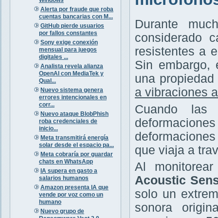
Alerta por fraude que roba
cuentas bancarias con M...
Durante much
GitHub pierde usuarios
por fallos constantes
considerado c
Sony exige conexión
resistentes a 
mensual para juegos
digitales ...
Sin embargo, 
Analista revela alianza
OpenAI con MediaTek y
una propiedad 
Qual...
a vibraciones 
Nuevo sistema genera
errores intencionales en
corr...
Cuando las 
Nuevo ataque BlobPhish
deformaciones
roba credenciales de
inicio...
deformaciones 
Meta transmitirá energía
solar desde el espacio pa...
que viaja a trav
Meta cobraría por guardar
chats en WhatsApp
Al monitorea
IA supera en gasto a
Acoustic Sens
salarios humanos
Amazon presenta IA que
solo un extrem
vende por voz como un
humano
sonora origin
Nuevo grupo de