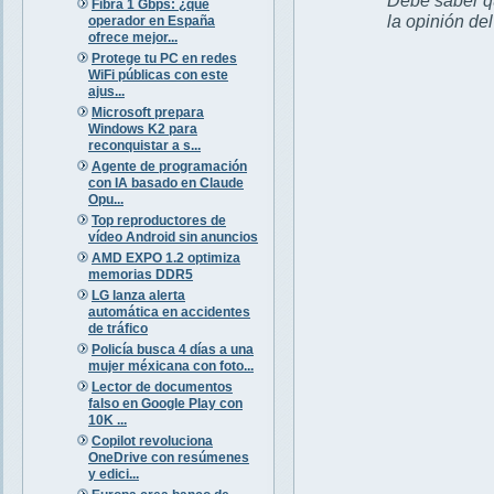
Fibra 1 Gbps: ¿qué
la opinión de
operador en España
ofrece mejor...
Protege tu PC en redes
WiFi públicas con este
ajus...
Microsoft prepara
Windows K2 para
reconquistar a s...
Agente de programación
con IA basado en Claude
Opu...
Top reproductores de
vídeo Android sin anuncios
AMD EXPO 1.2 optimiza
memorias DDR5
LG lanza alerta
automática en accidentes
de tráfico
Policía busca 4 días a una
mujer méxicana con foto...
Lector de documentos
falso en Google Play con
10K ...
Copilot revoluciona
OneDrive con resúmenes
y edici...