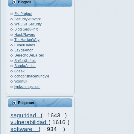
Blogroll
Flu Project
Security At Work
We Live Security
Blog Segu-Info
HackPlayers
TheHackerWay
CyberHades
La9deAnon
DerechoDeLaRed
Snifer@L4b's
BandaAncha
ugeek
ochobitshacenunbyte
voidnull
lynksthings.com
Etiquetas
seguridad
( 1643 )
vulnerabilidad
( 1616 )
software
( 934 )