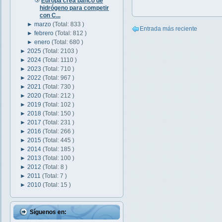
Europa crea banco de
hidrógeno para competir
con C...
►
marzo
(Total: 833 )
Entrada más reciente
►
febrero
(Total: 812 )
►
enero
(Total: 680 )
►
2025
(Total: 2103 )
►
2024
(Total: 1110 )
►
2023
(Total: 710 )
►
2022
(Total: 967 )
►
2021
(Total: 730 )
►
2020
(Total: 212 )
►
2019
(Total: 102 )
►
2018
(Total: 150 )
►
2017
(Total: 231 )
►
2016
(Total: 266 )
►
2015
(Total: 445 )
►
2014
(Total: 185 )
►
2013
(Total: 100 )
►
2012
(Total: 8 )
►
2011
(Total: 7 )
►
2010
(Total: 15 )
Síguenos en: