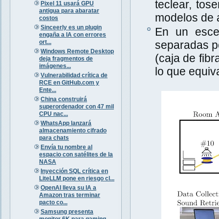
teclear, tos
Pixel 11 usará GPU
antigua para abaratar
modelos de a
costos
Sinceerly es un plugin
En un escen
engaña a IA con errores
ort...
separadas po
Windows Remote Desktop
(caja de fib
deja fragmentos de
imágenes...
lo que equiva
Vulnerabilidad crítica de
RCE en GitHub.com y
Ente...
China construirá
superordenador con 47 mil
CPU nac...
WhatsApp lanzará
almacenamiento cifrado
para chats
Envía tu nombre al
espacio con satélites de la
NASA
Inyección SQL crítica en
LiteLLM pone en riesgo cl...
OpenAI lleva su IA a
Amazon tras terminar
pacto co...
Samsung presenta
monitor 6K para gaming