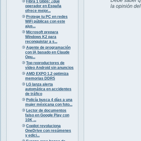
Fibra 1 Gbps: ¿qué
la opinión de
operador en España
ofrece mejor...
Protege tu PC en redes
WiFi públicas con este
ajus...
Microsoft prepara
Windows K2 para
reconquistar a s...
Agente de programación
con IA basado en Claude
Opu...
Top reproductores de
vídeo Android sin anuncios
AMD EXPO 1.2 optimiza
memorias DDR5
LG lanza alerta
automática en accidentes
de tráfico
Policía busca 4 días a una
mujer méxicana con foto...
Lector de documentos
falso en Google Play con
10K ...
Copilot revoluciona
OneDrive con resúmenes
y edici...