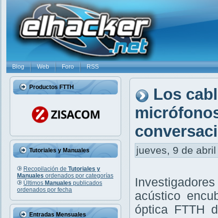
Blog
Web
Foro
RSS
Productos FTTH
Los cabl
micrófonos
conversaci
jueves, 9 de abril
Tutoriales y Manuales
Recopilación de
Tutoriales y
Manuales
ordenados por categorías
Investigadore
Últimos
Manuales
publicados
ordenados por fecha
acústico encub
óptica FTTH d
Entradas Mensuales