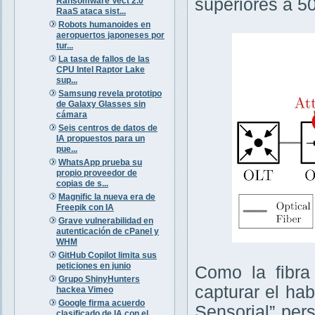
superiores a 5
Ransomware Vect 2.0
RaaS ataca sist...
Robots humanoides en
aeropuertos japoneses por
tur...
La tasa de fallos de las
CPU Intel Raptor Lake
sup...
Samsung revela prototipo
de Galaxy Glasses sin
cámara
Seis centros de datos de
IA propuestos para un
pue...
WhatsApp prueba su
propio proveedor de
copias de s...
Magnific la nueva era de
Freepik con IA
Grave vulnerabilidad en
autenticación de cPanel y
WHM
GitHub Copilot limita sus
peticiones en junio
Como la fibra
Grupo ShinyHunters
capturar el ha
hackea Vimeo
Google firma acuerdo
Sensorial” per
clasificado de IA con el