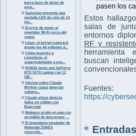
borra base de datos de
pasen los ca
emp...
Samsung presenta una
Estos hallazg
pantalla LED de cine de 14
me...
salas de junt
El error de poner el
repetidor Wi-Fi cerca del
entornos diplo
router
RF y resisten
Linux: el kernel superará
pronto los 40 millones d...
herramienta 
China muestra a
Lingsheng, el
buscan inteli
superordenador a exa...
convencionales
NVIDIA lanza una GeForce
RTX 5070 Laptop con 12
GB...
Alertan sobre Claude
Fuentes:
Mythos capaz detectar
vulnera...
https://cybers
Claude ahora detecta
fallos en código con
Bugcrawl
Malware oculto en app con
un millón de descargas: ...
El legendario emulador de
Entradas 
Nintendo ZSNES
reescrito...