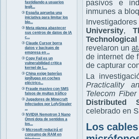
pasivos e ind
fastidiando a usuarios
legít...
inmunes a bloq
España aprueba una
iniciativa para limitar los
Investigador
blo...
Meta planea abastecer
University
,
T
sus centros de datos de IA
c...
Technologica
Claude Cursor borra
revelaron un
at
datos y backups de
empresa en ...
de internet de
Copy Fail es un
vulnerabilidad critica
de capturar co
kernel de L...
China exige baterías
La investigaci
ignífugas en coches
eléctrico...
Practicality 
Fraude masivo con SMS
Telecom Fiber
falsos de multas tráfico
Jugadores de Minecraft
Distributed
infectados por LofyStealer
...
celebrado en Sa
NVIDIA Nemotron 3 Nano
Omni dota de sentidos a
Los cables
los...
Microsoft reducirá el
consumo de RAM en
micrófono
Windows