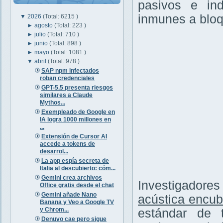
pasivos e ind
inmunes a bloq
▼
2026
(Total: 6215 )
►
agosto
(Total: 223 )
►
julio
(Total: 710 )
►
junio
(Total: 898 )
►
mayo
(Total: 1081 )
▼
abril
(Total: 978 )
SAP npm infectados
roban credenciales
GPT-5.5 presenta riesgos
similares a Claude
Mythos...
Exempleado de Google en
IA logra 1000 millones en
...
Extensión de Cursor AI
accede a tokens de
desarrol...
La app espía secreta de
Italia al descubierto: cóm...
Gemini crea archivos
Investigadore
Office gratis desde el chat
Gemini añade Nano
acústica encub
Banana y Veo a Google TV
y Chrom...
estándar de 
Denuvo cae pero sigue