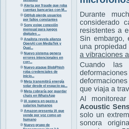
Alerta por fraude que roba
cuentas bancarias con M...
Durante much
GitHub pierde usuarios
por fallos constantes
considerado c
Sony exige conexión
resistentes a 
mensual para juegos
digitales ...
Sin embargo, 
Analista revela alianza
OpenAI con MediaTek y
una propiedad 
Qual...
a vibraciones 
Nuevo sistema genera
errores intencionales en
corr...
Cuando las 
Nuevo ataque BlobPhish
deformaciones
roba credenciales de
inicio...
deformaciones 
Meta transmitirá energía
solar desde el espacio pa...
que viaja a trav
Meta cobraría por guardar
chats en WhatsApp
Al monitorea
IA supera en gasto a
Acoustic Sens
salarios humanos
Amazon presenta IA que
solo un extrem
vende por voz como un
humano
sonora origin
Nuevo grupo de