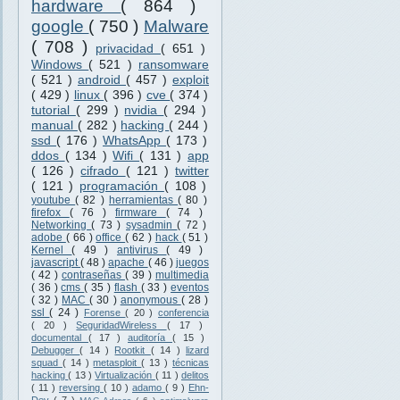
hardware
( 864 )
google
( 750 )
Malware
( 708 )
privacidad
( 651 )
Windows
( 521 )
ransomware
( 521 )
android
( 457 )
exploit
( 429 )
linux
( 396 )
cve
( 374 )
tutorial
( 299 )
nvidia
( 294 )
manual
( 282 )
hacking
( 244 )
ssd
( 176 )
WhatsApp
( 173 )
ddos
( 134 )
Wifi
( 131 )
app
( 126 )
cifrado
( 121 )
twitter
( 121 )
programación
( 108 )
youtube
( 82 )
herramientas
( 80 )
firefox
( 76 )
firmware
( 74 )
Networking
( 73 )
sysadmin
( 72 )
adobe
( 66 )
office
( 62 )
hack
( 51 )
Kernel
( 49 )
antivirus
( 49 )
javascript
( 48 )
apache
( 46 )
juegos
( 42 )
contraseñas
( 39 )
multimedia
( 36 )
cms
( 35 )
flash
( 33 )
eventos
( 32 )
MAC
( 30 )
anonymous
( 28 )
ssl
( 24 )
Forense
( 20 )
conferencia
( 20 )
SeguridadWireless
( 17 )
documental
( 17 )
auditoría
( 15 )
Debugger
( 14 )
Rootkit
( 14 )
lizard
squad
( 14 )
metasploit
( 13 )
técnicas
hacking
( 13 )
Virtualización
( 11 )
delitos
( 11 )
reversing
( 10 )
adamo
( 9 )
Ehn-