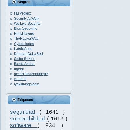
Blogroll
Flu Project
Security At Work
We Live Security
Blog Segu-Info
HackPlayers
TheHackerWay
CyberHades
La9deAnon
DerechoDeLaRed
Snifer@L4b's
BandaAncha
ugeek
ochobitshacenunbyte
voidnull
lynksthings.com
Etiquetas
seguridad
( 1641 )
vulnerabilidad
( 1613 )
software
( 934 )