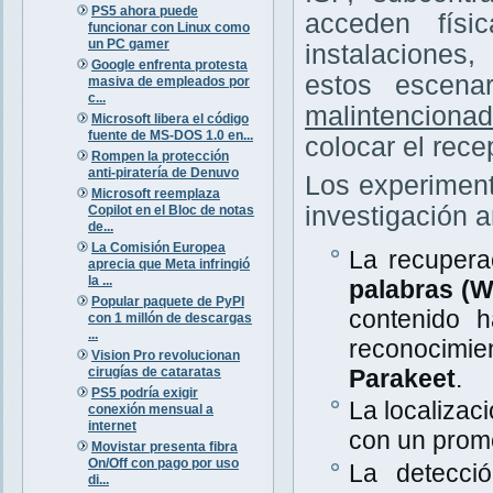
PS5 ahora puede
acceden físi
funcionar con Linux como
un PC gamer
instalaciones
Google enfrenta protesta
estos escena
masiva de empleados por
c...
malintenciona
Microsoft libera el código
fuente de MS-DOS 1.0 en...
colocar el rece
Rompen la protección
anti-piratería de Denuvo
Los experiment
Microsoft reemplaza
investigación a
Copilot en el Bloc de notas
de...
La Comisión Europea
La recupera
aprecia que Meta infringió
la ...
palabras (
Popular paquete de PyPI
contenido 
con 1 millón de descargas
...
reconocimi
Vision Pro revolucionan
cirugías de cataratas
Parakeet
.
PS5 podría exigir
La localizac
conexión mensual a
internet
con un prom
Movistar presenta fibra
On/Off con pago por uso
La detecció
di...