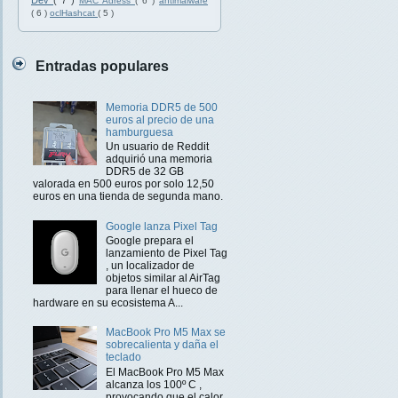
Dev
( 7 )
MAC Adress
( 6 )
antimalware
( 6 )
oclHashcat
( 5 )
Entradas populares
Memoria DDR5 de 500
euros al precio de una
hamburguesa
Un usuario de Reddit
adquirió una memoria
DDR5 de 32 GB
valorada en 500 euros por solo 12,50
euros en una tienda de segunda mano.
Google lanza Pixel Tag
Google prepara el
lanzamiento de Pixel Tag
, un localizador de
objetos similar al AirTag
para llenar el hueco de
hardware en su ecosistema A...
MacBook Pro M5 Max se
sobrecalienta y daña el
teclado
El MacBook Pro M5 Max
alcanza los 100º C ,
provocando que el calor