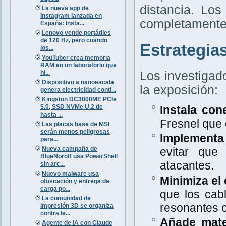
distancia. Lo
La nueva app de
Instagram lanzada en
completamente 
España: Insta...
Lenovo vende portátiles
de 120 Hz, pero cuando
Estrategia
los...
YouTuber crea memoria
RAM en un laboratorio que
hi...
Los investigad
Dispositivo a nanoescala
la exposición:
genera electricidad conti...
Kingston DC3000ME PCIe
5.0, SSD NVMe U.2 de
Instala con
hasta ...
Fresnel que
Las placas base de MSI
serán menos peligrosas
Implementa 
para...
Nueva campaña de
evitar que
BlueNoroff usa PowerShell
atacantes.
sin arc...
Nuevo malware usa
Minimiza el 
ofuscación y entrega de
carga po...
que los cab
La comunidad de
resonantes c
impresión 3D se organiza
contra le...
Añade mate
Agente de IA con Claude