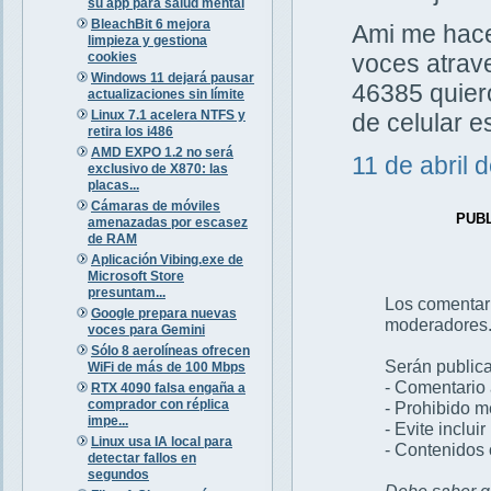
su app para salud mental
BleachBit 6 mejora
Ami me hacen
limpieza y gestiona
cookies
voces atrav
Windows 11 dejará pausar
46385 quiero
actualizaciones sin límite
Linux 7.1 acelera NTFS y
de celular 
retira los i486
AMD EXPO 1.2 no será
11 de abril 
exclusivo de X870: las
placas...
Cámaras de móviles
PUB
amenazadas por escasez
de RAM
Aplicación Vibing.exe de
Microsoft Store
presuntam...
Los comentar
Google prepara nuevas
moderadores
voces para Gemini
Sólo 8 aerolíneas ofrecen
Serán publica
WiFi de más de 100 Mbps
- Comentario 
RTX 4090 falsa engaña a
comprador con réplica
- Prohibido 
impe...
- Evite inclui
Linux usa IA local para
- Contenidos 
detectar fallos en
segundos
Debe saber qu