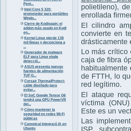
Pent...
polietileno), 
Intel Core 5 320:
enrollada firm
prometedor para portátiles
Windo...
El cilindro am
Cierre de Kodispain: el
addon más usado en Kodi
convierte en te
en...
Kernel Linux pierde 138
drásticamente 
mil líneas y decepciona a
...
Lo más crítico
Generador de malware
ELF para Linux elude
caja de fibra ó
detecció...
habitualmente 
ASUS presenta nuevas
fuentes de alimentación
de FTTH, lo q
TUF G...
Corsair ThermalProtect:
red legítimo.
cable diseñado para
evitar...
El ataque requ
El SoC Google Tensor G6
tendrá una GPU PowerVR
víctima (ONU
del...
Este es un vec
Cómo mantener la
seguridad en redes Wi-Fi
públicas
Las implement
Canonical integrará IA en
ISP, subcontr
Ubuntu