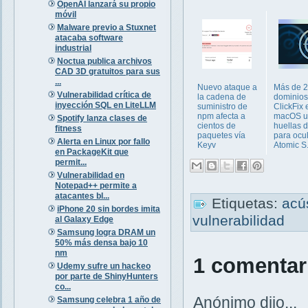
OpenAI lanzará su propio
móvil
Malware previo a Stuxnet
atacaba software
industrial
Noctua publica archivos
CAD 3D gratuitos para sus
...
Nuevo ataque a
Más de 
Vulnerabilidad crítica de
la cadena de
dominios
inyección SQL en LiteLLM
suministro de
ClickFix 
npm afecta a
macOS u
Spotify lanza clases de
cientos de
huellas d
fitness
paquetes vía
para ocul
Alerta en Linux por fallo
Keyv
Atomic S.
en PackageKit que
permit...
Vulnerabilidad en
Notepad++ permite a
atacantes bl...
Etiquetas:
acú
iPhone 20 sin bordes imita
vulnerabilidad
al Galaxy Edge
Samsung logra DRAM un
50% más densa bajo 10
nm
1 comentar
Udemy sufre un hackeo
por parte de ShinyHunters
co...
Anónimo dijo...
Samsung celebra 1 año de