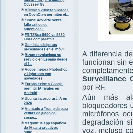
Odyssey G8
Múltiples vulnerabilidades
en OpenClaw permiten el...
cPanel advierte sobre
fallo crítico de
autenticaci...
FRITZBox 5690 vs 5530
Fiber comparativa
Gemini anticipa tus
necesidades en el móvil
A diferencia de
Bizum revoluciona su
servicio en España desde
funcionan sin e
el 1...
completamente
Adobe mejora Photoshop
y Lightroom con
Surveillance
novedades
Europa exige a Google
por RF.
permitir IA rivales en
Android
Aún más ala
Ubuntu incorporará IA en
2026
bloqueadores u
Atentado a Trump dispara
micrófonos ocu
ventas de juego del
sospe...
degradación si
Magnific la app española
de IA para creativos
voz, incluso c
supe...