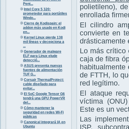
Pent...
polietileno), 
Intel Core 5 320:
enrollada firm
prometedor para portátiles
Windo...
El cilindro am
Cierre de Kodispain: el
addon más usado en Kodi
convierte en te
en...
Kernel Linux pierde 138
drásticamente 
mil líneas y decepciona a
...
Lo más crítico
Generador de malware
ELF para Linux elude
caja de fibra ó
detecció...
habitualmente 
ASUS presenta nuevas
fuentes de alimentación
de FTTH, lo q
TUF G...
Corsair ThermalProtect:
red legítimo.
cable diseñado para
evitar...
El ataque requ
El SoC Google Tensor G6
tendrá una GPU PowerVR
víctima (ONU
del...
Este es un vec
Cómo mantener la
seguridad en redes Wi-Fi
públicas
Las implement
Canonical integrará IA en
ISP, subcontr
Ubuntu