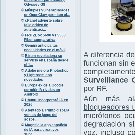
Odyssey G8
Múltiples vulnerabilidades
en OpenClaw permiten el...
cPanel advierte sobre
fallo crítico de
autenticaci...
FRITZBox 5690 vs 5530
Fiber comparativa
Gemini anticipa tus
necesidades en el móvil
A diferencia de
Bizum revoluciona su
servicio en España desde
funcionan sin e
el 1...
completamente
Adobe mejora Photoshop
y Lightroom con
Surveillance
novedades
Europa exige a Google
por RF.
permitir IA rivales en
Android
Aún más ala
Ubuntu incorporará IA en
2026
bloqueadores u
Atentado a Trump dispara
micrófonos ocu
ventas de juego del
sospe...
degradación si
Magnific la app española
de IA para creativos
voz, incluso c
supe...