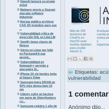
OpenAI lanzará su propio
móvil
Malware previo a Stuxnet
atacaba software
industrial
Noctua publica archivos
CAD 3D gratuitos para sus
...
Más de 250
IA actuar
Vulnerabilidad crítica de
dominios de
cuenta p
inyección SQL en LiteLLM
ClickFix en
contra p
macOS usan
y
Spotify lanza clases de
huellas digitales
organiza
fitness
para ocultar
Alerta en Linux por fallo
Atomic S...
en PackageKit que
permit...
Vulnerabilidad en
Notepad++ permite a
atacantes bl...
Etiquetas:
acú
iPhone 20 sin bordes imita
vulnerabilidad
al Galaxy Edge
Samsung logra DRAM un
50% más densa bajo 10
nm
1 comentar
Udemy sufre un hackeo
por parte de ShinyHunters
co...
Anónimo dijo...
Samsung celebra 1 año de