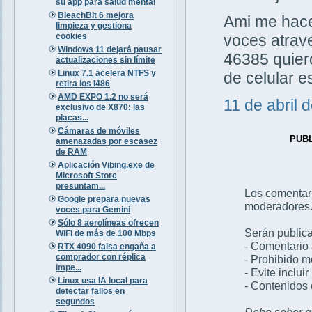
su app para salud mental
BleachBit 6 mejora
Ami me hacen
limpieza y gestiona
cookies
voces atrav
Windows 11 dejará pausar
46385 quiero
actualizaciones sin límite
Linux 7.1 acelera NTFS y
de celular 
retira los i486
AMD EXPO 1.2 no será
11 de abril 
exclusivo de X870: las
placas...
Cámaras de móviles
PUB
amenazadas por escasez
de RAM
Aplicación Vibing.exe de
Microsoft Store
presuntam...
Los comentar
Google prepara nuevas
moderadores
voces para Gemini
Sólo 8 aerolíneas ofrecen
Serán publica
WiFi de más de 100 Mbps
- Comentario 
RTX 4090 falsa engaña a
comprador con réplica
- Prohibido 
impe...
- Evite inclui
Linux usa IA local para
- Contenidos 
detectar fallos en
segundos
Debe saber qu