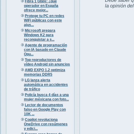
Fibra 1 Gbps: ¿qué
la opinión de
operador en España
ofrece mejor...
Protege tu PC en redes
WiFi públicas con este
ajus...
Microsoft prepara
Windows K2 para
reconquistar a s...
Agente de programación
con IA basado en Claude
Opu...
Top reproductores de
vídeo Android sin anuncios
AMD EXPO 1.2 optimiza
memorias DDR5
LG lanza alerta
automática en accidentes
de tráfico
Policía busca 4 días a una
mujer méxicana con foto...
Lector de documentos
falso en Google Play con
10K ...
Copilot revoluciona
OneDrive con resúmenes
y edici...