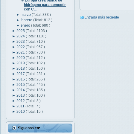
Europa crea banco de
hidrógeno para competir
con C...
►
marzo
(Total: 833 )
Entrada más reciente
►
febrero
(Total: 812 )
►
enero
(Total: 680 )
►
2025
(Total: 2103 )
►
2024
(Total: 1110 )
►
2023
(Total: 710 )
►
2022
(Total: 967 )
►
2021
(Total: 730 )
►
2020
(Total: 212 )
►
2019
(Total: 102 )
►
2018
(Total: 150 )
►
2017
(Total: 231 )
►
2016
(Total: 266 )
►
2015
(Total: 445 )
►
2014
(Total: 185 )
►
2013
(Total: 100 )
►
2012
(Total: 8 )
►
2011
(Total: 7 )
►
2010
(Total: 15 )
Síguenos en: