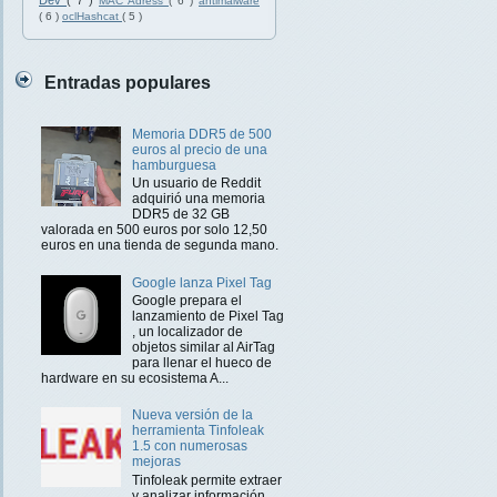
Dev
( 7 )
MAC Adress
( 6 )
antimalware
( 6 )
oclHashcat
( 5 )
Entradas populares
Memoria DDR5 de 500
euros al precio de una
hamburguesa
Un usuario de Reddit
adquirió una memoria
DDR5 de 32 GB
valorada en 500 euros por solo 12,50
euros en una tienda de segunda mano.
Google lanza Pixel Tag
Google prepara el
lanzamiento de Pixel Tag
, un localizador de
objetos similar al AirTag
para llenar el hueco de
hardware en su ecosistema A...
Nueva versión de la
herramienta Tinfoleak
1.5 con numerosas
mejoras
Tinfoleak permite extraer
y analizar información