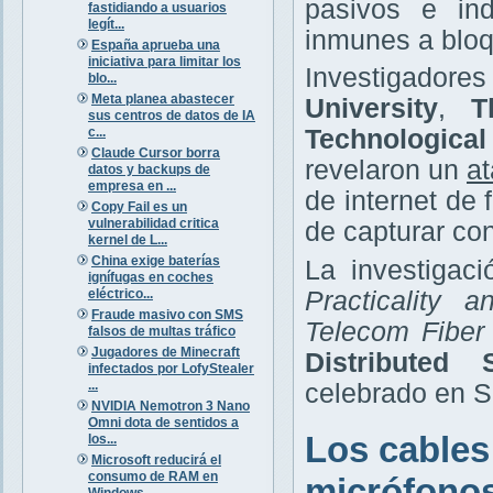
pasivos e ind
fastidiando a usuarios
legít...
inmunes a bloq
España aprueba una
iniciativa para limitar los
Investigador
blo...
Meta planea abastecer
University
,
T
sus centros de datos de IA
c...
Technologica
Claude Cursor borra
revelaron un
at
datos y backups de
empresa en ...
de internet de
Copy Fail es un
vulnerabilidad critica
de capturar co
kernel de L...
China exige baterías
La investigaci
ignífugas en coches
eléctrico...
Practicality 
Fraude masivo con SMS
Telecom Fiber
falsos de multas tráfico
Jugadores de Minecraft
Distributed
infectados por LofyStealer
...
celebrado en Sa
NVIDIA Nemotron 3 Nano
Omni dota de sentidos a
Los cables
los...
Microsoft reducirá el
consumo de RAM en
micrófono
Windows