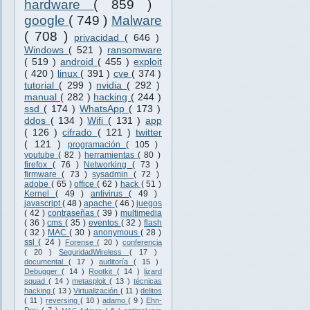
hardware
( 859 )
google
( 749 )
Malware
( 708 )
privacidad
( 646 )
Windows
( 521 )
ransomware
( 519 )
android
( 455 )
exploit
( 420 )
linux
( 391 )
cve
( 374 )
tutorial
( 299 )
nvidia
( 292 )
manual
( 282 )
hacking
( 244 )
ssd
( 174 )
WhatsApp
( 173 )
ddos
( 134 )
Wifi
( 131 )
app
( 126 )
cifrado
( 121 )
twitter
( 121 )
programación
( 105 )
youtube
( 82 )
herramientas
( 80 )
firefox
( 76 )
Networking
( 73 )
firmware
( 73 )
sysadmin
( 72 )
adobe
( 65 )
office
( 62 )
hack
( 51 )
Kernel
( 49 )
antivirus
( 49 )
javascript
( 48 )
apache
( 46 )
juegos
( 42 )
contraseñas
( 39 )
multimedia
( 36 )
cms
( 35 )
eventos
( 32 )
flash
( 32 )
MAC
( 30 )
anonymous
( 28 )
ssl
( 24 )
Forense
( 20 )
conferencia
( 20 )
SeguridadWireless
( 17 )
documental
( 17 )
auditoría
( 15 )
Debugger
( 14 )
Rootkit
( 14 )
lizard
squad
( 14 )
metasploit
( 13 )
técnicas
hacking
( 13 )
Virtualización
( 11 )
delitos
( 11 )
reversing
( 10 )
adamo
( 9 )
Ehn-