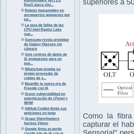
superiores a 5
Ransomware Vect 2.0
RaaS ataca sist...
Robots humanoides en
aeropuertos japoneses por
tur...
La tasa de fallos de las
CPU Intel Raptor Lake
sup...
Samsung revela prototipo
de Galaxy Glasses sin
cámara
Seis centros de datos de
IA propuestos para un
pue...
WhatsApp prueba su
propio proveedor de
copias de s...
Magnific la nueva era de
Freepik con IA
Grave vulnerabilidad en
autenticación de cPanel y
WHM
GitHub Copilot limita sus
peticiones en junio
Como la fibra
Grupo ShinyHunters
capturar el ha
hackea Vimeo
Google firma acuerdo
Sensorial” per
clasificado de IA con el