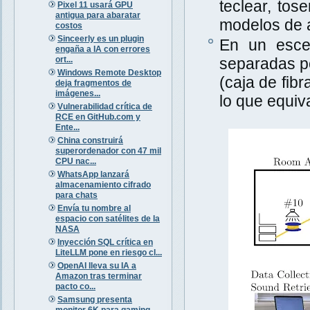
teclear, tos
Pixel 11 usará GPU
antigua para abaratar
modelos de a
costos
Sinceerly es un plugin
En un escen
engaña a IA con errores
ort...
separadas po
Windows Remote Desktop
(caja de fib
deja fragmentos de
imágenes...
lo que equiva
Vulnerabilidad crítica de
RCE en GitHub.com y
Ente...
China construirá
superordenador con 47 mil
CPU nac...
WhatsApp lanzará
almacenamiento cifrado
para chats
Envía tu nombre al
espacio con satélites de la
NASA
Inyección SQL crítica en
LiteLLM pone en riesgo cl...
OpenAI lleva su IA a
Amazon tras terminar
pacto co...
Samsung presenta
monitor 6K para gaming