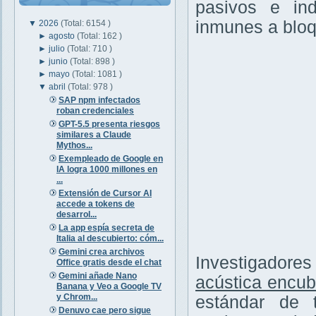
pasivos e ind
inmunes a bloq
▼
2026
(Total: 6154 )
►
agosto
(Total: 162 )
►
julio
(Total: 710 )
►
junio
(Total: 898 )
►
mayo
(Total: 1081 )
▼
abril
(Total: 978 )
SAP npm infectados
roban credenciales
GPT-5.5 presenta riesgos
similares a Claude
Mythos...
Exempleado de Google en
IA logra 1000 millones en
...
Extensión de Cursor AI
accede a tokens de
desarrol...
La app espía secreta de
Italia al descubierto: cóm...
Gemini crea archivos
Investigadore
Office gratis desde el chat
Gemini añade Nano
acústica encub
Banana y Veo a Google TV
y Chrom...
estándar de 
Denuvo cae pero sigue