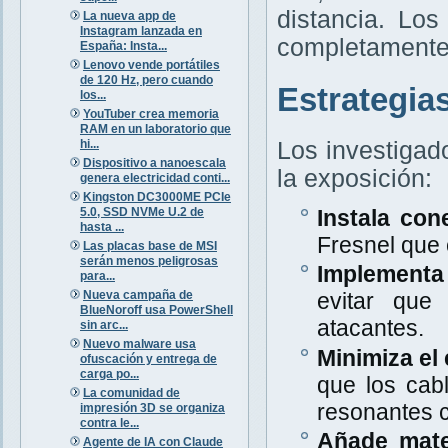
distancia. Lo
La nueva app de
Instagram lanzada en
completamente 
España: Insta...
Lenovo vende portátiles
de 120 Hz, pero cuando
Estrategia
los...
YouTuber crea memoria
RAM en un laboratorio que
hi...
Los investigad
Dispositivo a nanoescala
la exposición:
genera electricidad conti...
Kingston DC3000ME PCIe
5.0, SSD NVMe U.2 de
Instala con
hasta ...
Fresnel que
Las placas base de MSI
serán menos peligrosas
Implementa 
para...
Nueva campaña de
evitar que
BlueNoroff usa PowerShell
atacantes.
sin arc...
Nuevo malware usa
Minimiza el 
ofuscación y entrega de
carga po...
que los cab
La comunidad de
resonantes c
impresión 3D se organiza
contra le...
Añade mate
Agente de IA con Claude