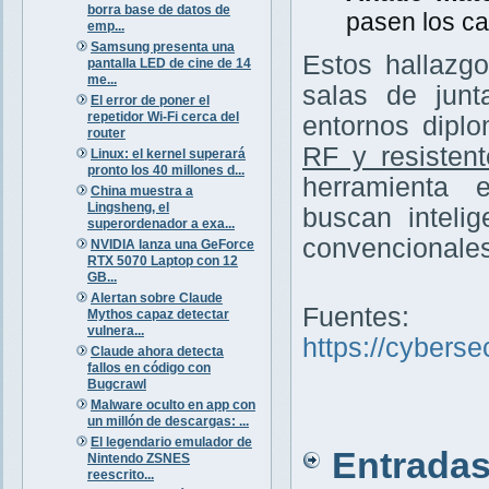
borra base de datos de
pasen los ca
emp...
Samsung presenta una
Estos hallazg
pantalla LED de cine de 14
me...
salas de junt
El error de poner el
repetidor Wi-Fi cerca del
entornos diplo
router
RF y resisten
Linux: el kernel superará
pronto los 40 millones d...
herramienta 
China muestra a
Lingsheng, el
buscan inteli
superordenador a exa...
convencionales
NVIDIA lanza una GeForce
RTX 5070 Laptop con 12
GB...
Alertan sobre Claude
Fuentes:
Mythos capaz detectar
vulnera...
https://cybers
Claude ahora detecta
fallos en código con
Bugcrawl
Malware oculto en app con
un millón de descargas: ...
El legendario emulador de
Entradas 
Nintendo ZSNES
reescrito...