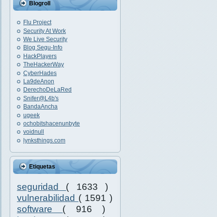
Blogroll
Flu Project
Security At Work
We Live Security
Blog Segu-Info
HackPlayers
TheHackerWay
CyberHades
La9deAnon
DerechoDeLaRed
Snifer@L4b's
BandaAncha
ugeek
ochobitshacenunbyte
voidnull
lynksthings.com
Etiquetas
seguridad
( 1633 )
vulnerabilidad
( 1591 )
software
( 916 )