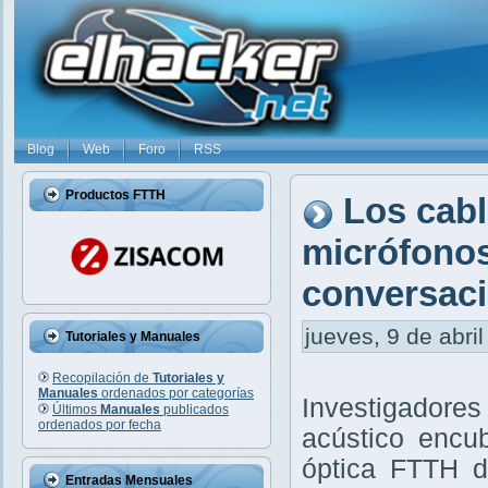
Blog
Web
Foro
RSS
Productos FTTH
Los cabl
micrófonos
conversaci
jueves, 9 de abril
Tutoriales y Manuales
Recopilación de
Tutoriales y
Manuales
ordenados por categorías
Investigadore
Últimos
Manuales
publicados
ordenados por fecha
acústico encub
óptica FTTH d
Entradas Mensuales