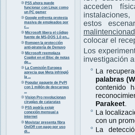
PS5 ahora puede
acceden físi
funcionar con Linux como
un PC gamer
instalaciones
Google enfrenta protesta
estos escena
masiva de empleados por
c...
malintenciona
Microsoft libera el código
fuente de MS-DOS 1.0 en...
colocar el rece
Rompen la protección
anti-piratería de Denuvo
Los experiment
Microsoft reemplaza
investigación a
Copilot en el Bloc de notas
de...
La Comisión Europea
La recupera
aprecia que Meta infringió
la ...
palabras (
Popular paquete de PyPI
contenido 
con 1 millón de descargas
...
reconocimi
Vision Pro revolucionan
cirugías de cataratas
Parakeet
.
PS5 podría exigir
La localizac
conexión mensual a
internet
con un prom
Movistar presenta fibra
On/Off con pago por uso
La detecció
di...