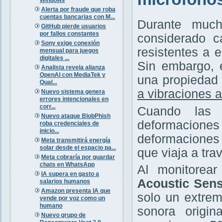
Alerta por fraude que roba
cuentas bancarias con M...
Durante much
GitHub pierde usuarios
por fallos constantes
considerado c
Sony exige conexión
resistentes a 
mensual para juegos
digitales ...
Sin embargo, 
Analista revela alianza
OpenAI con MediaTek y
una propiedad 
Qual...
a vibraciones 
Nuevo sistema genera
errores intencionales en
corr...
Cuando las 
Nuevo ataque BlobPhish
deformaciones
roba credenciales de
inicio...
deformaciones 
Meta transmitirá energía
solar desde el espacio pa...
que viaja a trav
Meta cobraría por guardar
chats en WhatsApp
Al monitorea
IA supera en gasto a
Acoustic Sens
salarios humanos
Amazon presenta IA que
solo un extrem
vende por voz como un
humano
sonora origin
Nuevo grupo de