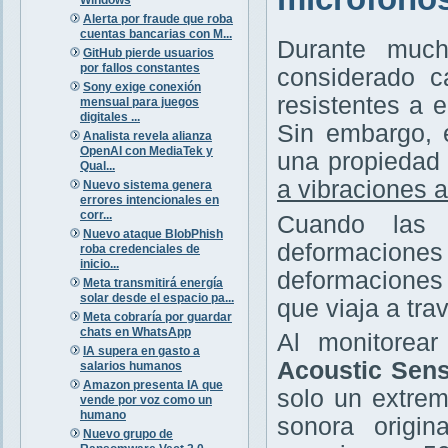
Alerta por fraude que roba
cuentas bancarias con M...
Durante much
GitHub pierde usuarios
por fallos constantes
considerado c
Sony exige conexión
resistentes a 
mensual para juegos
digitales ...
Sin embargo, 
Analista revela alianza
OpenAI con MediaTek y
una propiedad 
Qual...
a vibraciones 
Nuevo sistema genera
errores intencionales en
corr...
Cuando las 
Nuevo ataque BlobPhish
deformaciones
roba credenciales de
inicio...
deformaciones 
Meta transmitirá energía
solar desde el espacio pa...
que viaja a trav
Meta cobraría por guardar
chats en WhatsApp
Al monitorea
IA supera en gasto a
Acoustic Sens
salarios humanos
Amazon presenta IA que
solo un extrem
vende por voz como un
humano
sonora origin
Nuevo grupo de