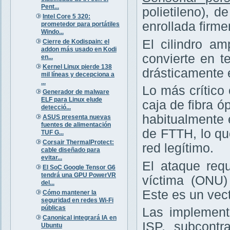
Pent...
polietileno), 
Intel Core 5 320:
enrollada firm
prometedor para portátiles
Windo...
El cilindro am
Cierre de Kodispain: el
addon más usado en Kodi
convierte en te
en...
Kernel Linux pierde 138
drásticamente 
mil líneas y decepciona a
...
Lo más crítico
Generador de malware
ELF para Linux elude
caja de fibra ó
detecció...
habitualmente 
ASUS presenta nuevas
fuentes de alimentación
de FTTH, lo q
TUF G...
Corsair ThermalProtect:
red legítimo.
cable diseñado para
evitar...
El ataque requ
El SoC Google Tensor G6
tendrá una GPU PowerVR
víctima (ONU
del...
Este es un vec
Cómo mantener la
seguridad en redes Wi-Fi
públicas
Las implement
Canonical integrará IA en
ISP, subcontr
Ubuntu