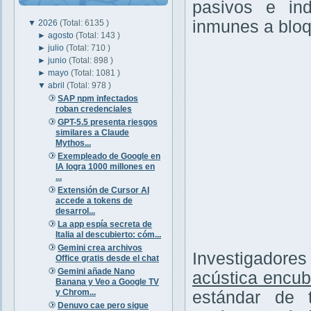
pasivos e ind
inmunes a bloq
▼
2026
(Total: 6135 )
►
agosto
(Total: 143 )
►
julio
(Total: 710 )
►
junio
(Total: 898 )
►
mayo
(Total: 1081 )
▼
abril
(Total: 978 )
SAP npm infectados
roban credenciales
GPT-5.5 presenta riesgos
similares a Claude
Mythos...
Exempleado de Google en
IA logra 1000 millones en
...
Extensión de Cursor AI
accede a tokens de
desarrol...
La app espía secreta de
Italia al descubierto: cóm...
Gemini crea archivos
Investigadore
Office gratis desde el chat
Gemini añade Nano
acústica encub
Banana y Veo a Google TV
y Chrom...
estándar de 
Denuvo cae pero sigue