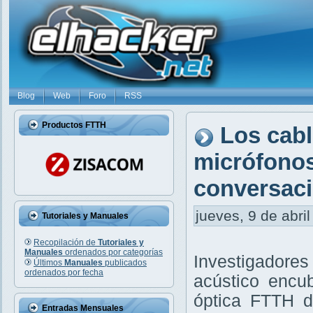
Blog
Web
Foro
RSS
Productos FTTH
Los cabl
micrófonos
conversaci
jueves, 9 de abril
Tutoriales y Manuales
Recopilación de
Tutoriales y
Manuales
ordenados por categorías
Investigadore
Últimos
Manuales
publicados
ordenados por fecha
acústico encub
óptica FTTH d
Entradas Mensuales