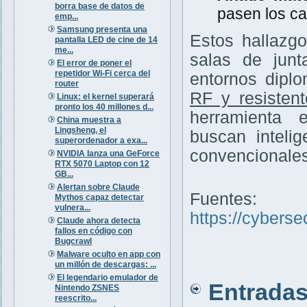
borra base de datos de
pasen los ca
emp...
Samsung presenta una
Estos hallazg
pantalla LED de cine de 14
me...
salas de junt
El error de poner el
repetidor Wi-Fi cerca del
entornos diplo
router
RF y resisten
Linux: el kernel superará
pronto los 40 millones d...
herramienta 
China muestra a
Lingsheng, el
buscan inteli
superordenador a exa...
convencionales
NVIDIA lanza una GeForce
RTX 5070 Laptop con 12
GB...
Alertan sobre Claude
Fuentes:
Mythos capaz detectar
vulnera...
https://cybers
Claude ahora detecta
fallos en código con
Bugcrawl
Malware oculto en app con
un millón de descargas: ...
El legendario emulador de
Entradas 
Nintendo ZSNES
reescrito...