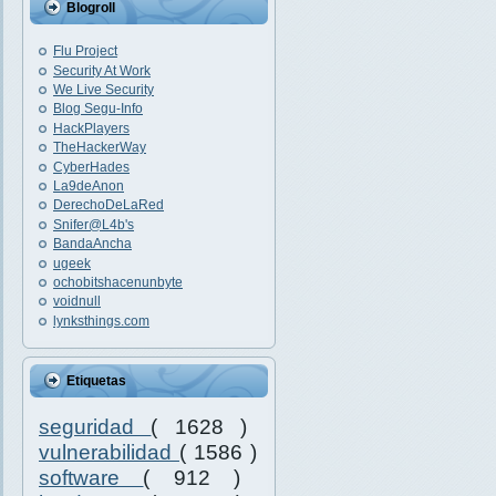
Blogroll
Flu Project
Security At Work
We Live Security
Blog Segu-Info
HackPlayers
TheHackerWay
CyberHades
La9deAnon
DerechoDeLaRed
Snifer@L4b's
BandaAncha
ugeek
ochobitshacenunbyte
voidnull
lynksthings.com
Etiquetas
seguridad
( 1628 )
vulnerabilidad
( 1586 )
software
( 912 )