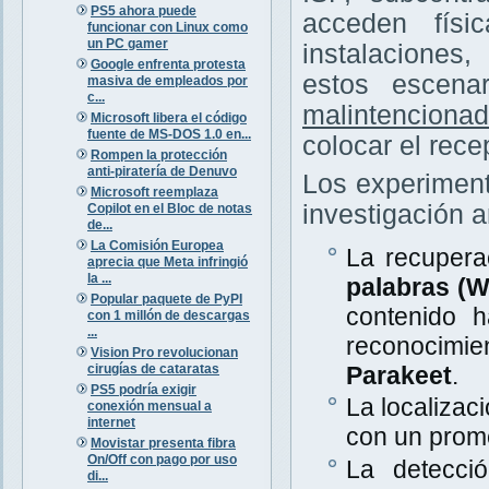
PS5 ahora puede
acceden físi
funcionar con Linux como
un PC gamer
instalaciones
Google enfrenta protesta
estos escena
masiva de empleados por
c...
malintenciona
Microsoft libera el código
fuente de MS-DOS 1.0 en...
colocar el rece
Rompen la protección
anti-piratería de Denuvo
Los experiment
Microsoft reemplaza
investigación a
Copilot en el Bloc de notas
de...
La Comisión Europea
La recupera
aprecia que Meta infringió
la ...
palabras (
Popular paquete de PyPI
contenido 
con 1 millón de descargas
...
reconocimi
Vision Pro revolucionan
cirugías de cataratas
Parakeet
.
PS5 podría exigir
La localizac
conexión mensual a
internet
con un prom
Movistar presenta fibra
On/Off con pago por uso
La detecció
di...