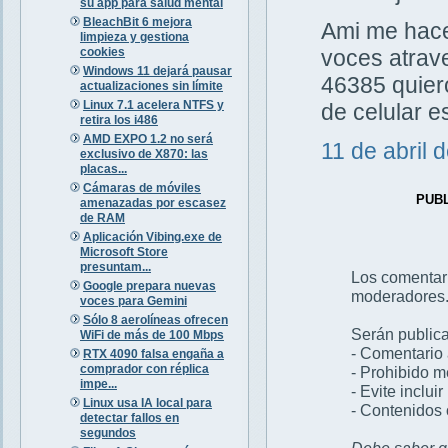
su app para salud mental
BleachBit 6 mejora
Ami me hacen
limpieza y gestiona
cookies
voces atrav
Windows 11 dejará pausar
46385 quiero
actualizaciones sin límite
Linux 7.1 acelera NTFS y
de celular 
retira los i486
AMD EXPO 1.2 no será
11 de abril 
exclusivo de X870: las
placas...
Cámaras de móviles
PUB
amenazadas por escasez
de RAM
Aplicación Vibing.exe de
Microsoft Store
presuntam...
Los comentar
Google prepara nuevas
moderadores
voces para Gemini
Sólo 8 aerolíneas ofrecen
Serán publica
WiFi de más de 100 Mbps
- Comentario 
RTX 4090 falsa engaña a
comprador con réplica
- Prohibido 
impe...
- Evite inclui
Linux usa IA local para
- Contenidos 
detectar fallos en
segundos
Debe saber qu