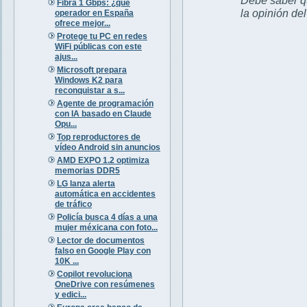
Fibra 1 Gbps: ¿qué
la opinión de
operador en España
ofrece mejor...
Protege tu PC en redes
WiFi públicas con este
ajus...
Microsoft prepara
Windows K2 para
reconquistar a s...
Agente de programación
con IA basado en Claude
Opu...
Top reproductores de
vídeo Android sin anuncios
AMD EXPO 1.2 optimiza
memorias DDR5
LG lanza alerta
automática en accidentes
de tráfico
Policía busca 4 días a una
mujer méxicana con foto...
Lector de documentos
falso en Google Play con
10K ...
Copilot revoluciona
OneDrive con resúmenes
y edici...