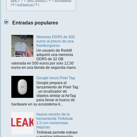
Dev
( 7 )
MAC Adress
( 6 )
antimalware
( 6 )
oclHashcat
( 5 )
Entradas populares
Memoria DDR5 de 500
euros al precio de una
hamburguesa
Un usuario de Reddit
adquirió una memoria
DDR5 de 32 GB
valorada en 500 euros por solo 12,50
euros en una tienda de segunda mano.
Google lanza Pixel Tag
Google prepara el
lanzamiento de Pixel Tag
, un localizador de
objetos similar al AirTag
para llenar el hueco de
hardware en su ecosistema A...
Nueva versión de la
herramienta Tinfoleak
1.5 con numerosas
mejoras
Tinfoleak permite extraer
y analizar información