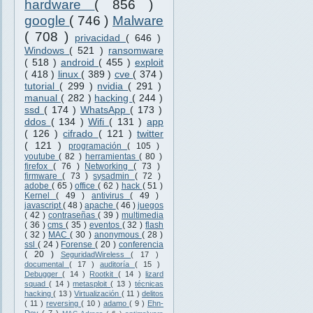
hardware
( 856 )
google
( 746 )
Malware
( 708 )
privacidad
( 646 )
Windows
( 521 )
ransomware
( 518 )
android
( 455 )
exploit
( 418 )
linux
( 389 )
cve
( 374 )
tutorial
( 299 )
nvidia
( 291 )
manual
( 282 )
hacking
( 244 )
ssd
( 174 )
WhatsApp
( 173 )
ddos
( 134 )
Wifi
( 131 )
app
( 126 )
cifrado
( 121 )
twitter
( 121 )
programación
( 105 )
youtube
( 82 )
herramientas
( 80 )
firefox
( 76 )
Networking
( 73 )
firmware
( 73 )
sysadmin
( 72 )
adobe
( 65 )
office
( 62 )
hack
( 51 )
Kernel
( 49 )
antivirus
( 49 )
javascript
( 48 )
apache
( 46 )
juegos
( 42 )
contraseñas
( 39 )
multimedia
( 36 )
cms
( 35 )
eventos
( 32 )
flash
( 32 )
MAC
( 30 )
anonymous
( 28 )
ssl
( 24 )
Forense
( 20 )
conferencia
( 20 )
SeguridadWireless
( 17 )
documental
( 17 )
auditoría
( 15 )
Debugger
( 14 )
Rootkit
( 14 )
lizard
squad
( 14 )
metasploit
( 13 )
técnicas
hacking
( 13 )
Virtualización
( 11 )
delitos
( 11 )
reversing
( 10 )
adamo
( 9 )
Ehn-