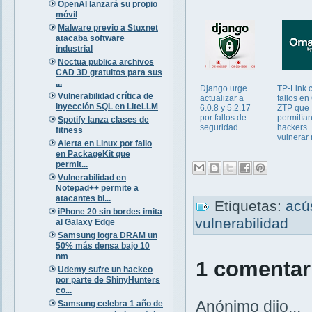
OpenAI lanzará su propio
móvil
Malware previo a Stuxnet
atacaba software
industrial
Noctua publica archivos
CAD 3D gratuitos para sus
...
Django urge
TP-Link c
Vulnerabilidad crítica de
actualizar a
fallos e
inyección SQL en LiteLLM
6.0.8 y 5.2.17
ZTP que
por fallos de
permitían
Spotify lanza clases de
seguridad
hackers
fitness
vulnerar
Alerta en Linux por fallo
en PackageKit que
permit...
Vulnerabilidad en
Notepad++ permite a
atacantes bl...
Etiquetas:
acú
iPhone 20 sin bordes imita
vulnerabilidad
al Galaxy Edge
Samsung logra DRAM un
50% más densa bajo 10
nm
1 comentar
Udemy sufre un hackeo
por parte de ShinyHunters
co...
Anónimo dijo...
Samsung celebra 1 año de