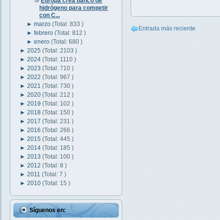
Europa crea banco de
hidrógeno para competir
con C...
►
marzo
(Total: 833 )
Entrada más reciente
►
febrero
(Total: 812 )
►
enero
(Total: 680 )
►
2025
(Total: 2103 )
►
2024
(Total: 1110 )
►
2023
(Total: 710 )
►
2022
(Total: 967 )
►
2021
(Total: 730 )
►
2020
(Total: 212 )
►
2019
(Total: 102 )
►
2018
(Total: 150 )
►
2017
(Total: 231 )
►
2016
(Total: 266 )
►
2015
(Total: 445 )
►
2014
(Total: 185 )
►
2013
(Total: 100 )
►
2012
(Total: 8 )
►
2011
(Total: 7 )
►
2010
(Total: 15 )
Síguenos en: