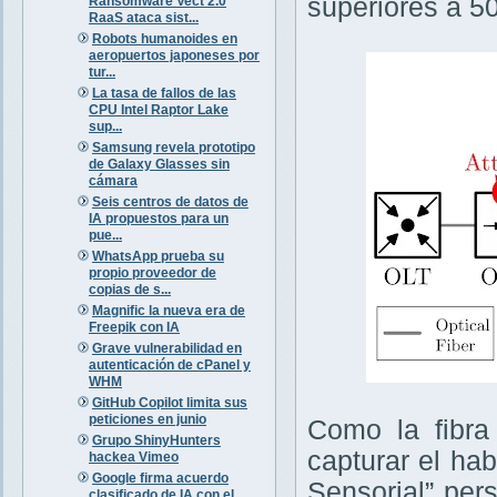
superiores a 5
Ransomware Vect 2.0
RaaS ataca sist...
Robots humanoides en
aeropuertos japoneses por
tur...
La tasa de fallos de las
CPU Intel Raptor Lake
sup...
Samsung revela prototipo
de Galaxy Glasses sin
cámara
Seis centros de datos de
IA propuestos para un
pue...
WhatsApp prueba su
propio proveedor de
copias de s...
Magnific la nueva era de
Freepik con IA
Grave vulnerabilidad en
autenticación de cPanel y
WHM
GitHub Copilot limita sus
peticiones en junio
Como la fibra
Grupo ShinyHunters
capturar el ha
hackea Vimeo
Google firma acuerdo
Sensorial” per
clasificado de IA con el