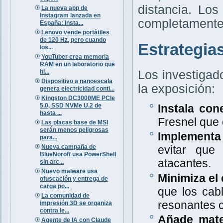
distancia. Lo
La nueva app de
Instagram lanzada en
completamente 
España: Insta...
Lenovo vende portátiles
de 120 Hz, pero cuando
Estrategia
los...
YouTuber crea memoria
RAM en un laboratorio que
hi...
Los investigad
Dispositivo a nanoescala
la exposición:
genera electricidad conti...
Kingston DC3000ME PCIe
5.0, SSD NVMe U.2 de
Instala con
hasta ...
Fresnel que
Las placas base de MSI
serán menos peligrosas
Implementa 
para...
Nueva campaña de
evitar que
BlueNoroff usa PowerShell
atacantes.
sin arc...
Nuevo malware usa
Minimiza el 
ofuscación y entrega de
carga po...
que los cab
La comunidad de
resonantes c
impresión 3D se organiza
contra le...
Añade mate
Agente de IA con Claude