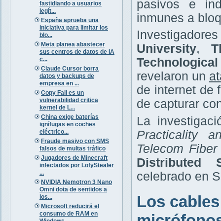
pasivos e ind
fastidiando a usuarios
legít...
inmunes a bloq
España aprueba una
iniciativa para limitar los
Investigador
blo...
Meta planea abastecer
University
,
T
sus centros de datos de IA
c...
Technologica
Claude Cursor borra
revelaron un
at
datos y backups de
empresa en ...
de internet de
Copy Fail es un
vulnerabilidad critica
de capturar co
kernel de L...
China exige baterías
La investigaci
ignífugas en coches
eléctrico...
Practicality 
Fraude masivo con SMS
Telecom Fiber
falsos de multas tráfico
Jugadores de Minecraft
Distributed
infectados por LofyStealer
...
celebrado en Sa
NVIDIA Nemotron 3 Nano
Omni dota de sentidos a
Los cables
los...
Microsoft reducirá el
consumo de RAM en
micrófono
Windows