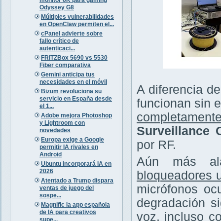
Odyssey G8
Múltiples vulnerabilidades
en OpenClaw permiten el...
cPanel advierte sobre
fallo crítico de
autenticaci...
FRITZBox 5690 vs 5530
Fiber comparativa
Gemini anticipa tus
necesidades en el móvil
A diferencia de
Bizum revoluciona su
servicio en España desde
funcionan sin e
el 1...
completamente
Adobe mejora Photoshop
y Lightroom con
Surveillance
novedades
Europa exige a Google
por RF.
permitir IA rivales en
Android
Aún más ala
Ubuntu incorporará IA en
2026
bloqueadores u
Atentado a Trump dispara
micrófonos ocu
ventas de juego del
sospe...
degradación si
Magnific la app española
de IA para creativos
voz, incluso c
supe...