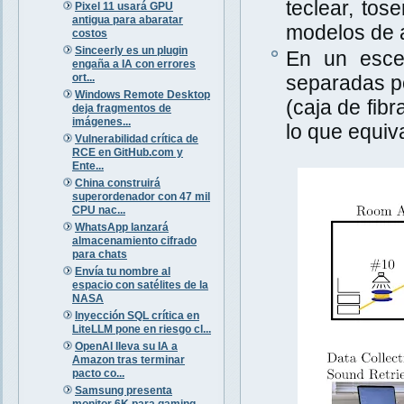
teclear, tos
Pixel 11 usará GPU
antigua para abaratar
modelos de a
costos
Sinceerly es un plugin
En un escen
engaña a IA con errores
ort...
separadas po
Windows Remote Desktop
(caja de fib
deja fragmentos de
imágenes...
lo que equiva
Vulnerabilidad crítica de
RCE en GitHub.com y
Ente...
China construirá
superordenador con 47 mil
CPU nac...
WhatsApp lanzará
almacenamiento cifrado
para chats
Envía tu nombre al
espacio con satélites de la
NASA
Inyección SQL crítica en
LiteLLM pone en riesgo cl...
OpenAI lleva su IA a
Amazon tras terminar
pacto co...
Samsung presenta
monitor 6K para gaming