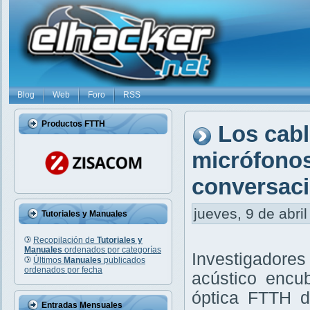
Blog
Web
Foro
RSS
Productos FTTH
Los cabl
micrófonos
conversaci
jueves, 9 de abril
Tutoriales y Manuales
Recopilación de
Tutoriales y
Manuales
ordenados por categorías
Investigadore
Últimos
Manuales
publicados
ordenados por fecha
acústico encub
óptica FTTH d
Entradas Mensuales