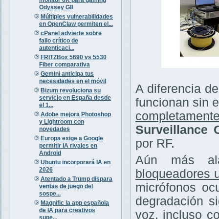
Odyssey G8
Múltiples vulnerabilidades
en OpenClaw permiten el...
cPanel advierte sobre
fallo crítico de
autenticaci...
FRITZBox 5690 vs 5530
Fiber comparativa
Gemini anticipa tus
necesidades en el móvil
A diferencia de
Bizum revoluciona su
servicio en España desde
funcionan sin e
el 1...
completamente
Adobe mejora Photoshop
y Lightroom con
Surveillance
novedades
Europa exige a Google
por RF.
permitir IA rivales en
Android
Aún más ala
Ubuntu incorporará IA en
2026
bloqueadores u
Atentado a Trump dispara
micrófonos ocu
ventas de juego del
sospe...
degradación si
Magnific la app española
de IA para creativos
voz, incluso c
supe...