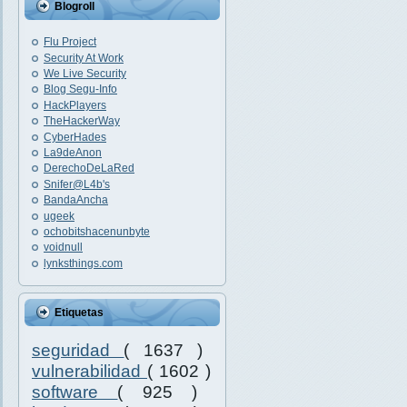
Blogroll
Flu Project
Security At Work
We Live Security
Blog Segu-Info
HackPlayers
TheHackerWay
CyberHades
La9deAnon
DerechoDeLaRed
Snifer@L4b's
BandaAncha
ugeek
ochobitshacenunbyte
voidnull
lynksthings.com
Etiquetas
seguridad
( 1637 )
vulnerabilidad
( 1602 )
software
( 925 )