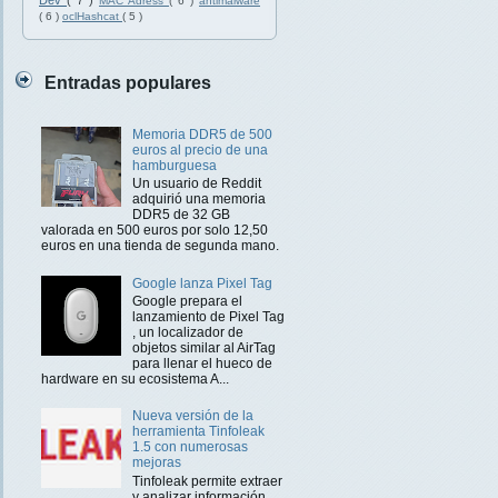
Dev
( 7 )
MAC Adress
( 6 )
antimalware
( 6 )
oclHashcat
( 5 )
Entradas populares
Memoria DDR5 de 500
euros al precio de una
hamburguesa
Un usuario de Reddit
adquirió una memoria
DDR5 de 32 GB
valorada en 500 euros por solo 12,50
euros en una tienda de segunda mano.
Google lanza Pixel Tag
Google prepara el
lanzamiento de Pixel Tag
, un localizador de
objetos similar al AirTag
para llenar el hueco de
hardware en su ecosistema A...
Nueva versión de la
herramienta Tinfoleak
1.5 con numerosas
mejoras
Tinfoleak permite extraer
y analizar información