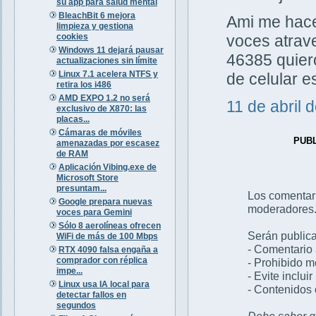
su app para salud mental
BleachBit 6 mejora
Ami me hacen
limpieza y gestiona
cookies
voces atrav
Windows 11 dejará pausar
46385 quiero
actualizaciones sin límite
Linux 7.1 acelera NTFS y
de celular 
retira los i486
AMD EXPO 1.2 no será
11 de abril 
exclusivo de X870: las
placas...
Cámaras de móviles
PUB
amenazadas por escasez
de RAM
Aplicación Vibing.exe de
Microsoft Store
presuntam...
Los comentar
Google prepara nuevas
moderadores
voces para Gemini
Sólo 8 aerolíneas ofrecen
Serán publica
WiFi de más de 100 Mbps
- Comentario 
RTX 4090 falsa engaña a
comprador con réplica
- Prohibido 
impe...
- Evite inclui
Linux usa IA local para
- Contenidos 
detectar fallos en
segundos
Debe saber qu