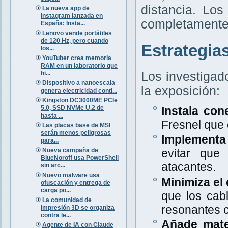
distancia. Lo
La nueva app de
Instagram lanzada en
completamente 
España: Insta...
Lenovo vende portátiles
de 120 Hz, pero cuando
Estrategia
los...
YouTuber crea memoria
RAM en un laboratorio que
hi...
Los investigad
Dispositivo a nanoescala
la exposición:
genera electricidad conti...
Kingston DC3000ME PCIe
5.0, SSD NVMe U.2 de
Instala con
hasta ...
Fresnel que
Las placas base de MSI
serán menos peligrosas
Implementa 
para...
Nueva campaña de
evitar que
BlueNoroff usa PowerShell
atacantes.
sin arc...
Nuevo malware usa
Minimiza el 
ofuscación y entrega de
carga po...
que los cab
La comunidad de
resonantes c
impresión 3D se organiza
contra le...
Añade mate
Agente de IA con Claude