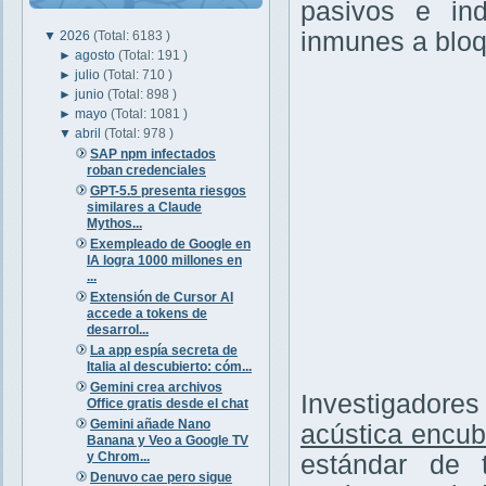
pasivos e ind
inmunes a bloq
▼
2026
(Total: 6183 )
►
agosto
(Total: 191 )
►
julio
(Total: 710 )
►
junio
(Total: 898 )
►
mayo
(Total: 1081 )
▼
abril
(Total: 978 )
SAP npm infectados
roban credenciales
GPT-5.5 presenta riesgos
similares a Claude
Mythos...
Exempleado de Google en
IA logra 1000 millones en
...
Extensión de Cursor AI
accede a tokens de
desarrol...
La app espía secreta de
Italia al descubierto: cóm...
Gemini crea archivos
Investigadore
Office gratis desde el chat
Gemini añade Nano
acústica encub
Banana y Veo a Google TV
y Chrom...
estándar de 
Denuvo cae pero sigue