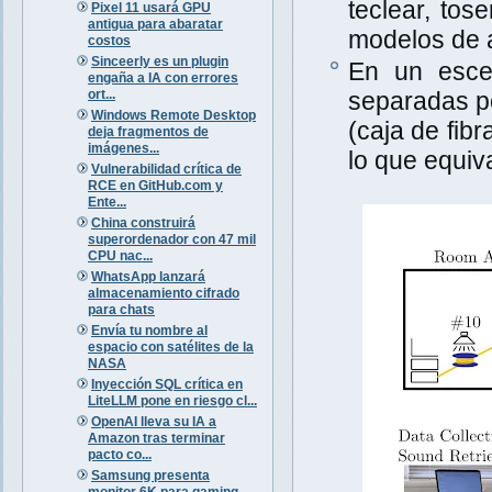
teclear, tos
Pixel 11 usará GPU
antigua para abaratar
modelos de a
costos
Sinceerly es un plugin
En un escen
engaña a IA con errores
ort...
separadas po
Windows Remote Desktop
(caja de fib
deja fragmentos de
imágenes...
lo que equiva
Vulnerabilidad crítica de
RCE en GitHub.com y
Ente...
China construirá
superordenador con 47 mil
CPU nac...
WhatsApp lanzará
almacenamiento cifrado
para chats
Envía tu nombre al
espacio con satélites de la
NASA
Inyección SQL crítica en
LiteLLM pone en riesgo cl...
OpenAI lleva su IA a
Amazon tras terminar
pacto co...
Samsung presenta
monitor 6K para gaming