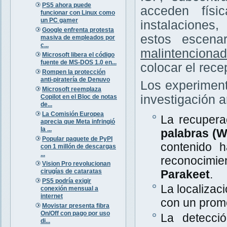
PS5 ahora puede
acceden físi
funcionar con Linux como
un PC gamer
instalaciones
Google enfrenta protesta
estos escena
masiva de empleados por
c...
malintenciona
Microsoft libera el código
fuente de MS-DOS 1.0 en...
colocar el rece
Rompen la protección
anti-piratería de Denuvo
Los experiment
Microsoft reemplaza
investigación a
Copilot en el Bloc de notas
de...
La Comisión Europea
La recupera
aprecia que Meta infringió
la ...
palabras (
Popular paquete de PyPI
contenido 
con 1 millón de descargas
...
reconocimi
Vision Pro revolucionan
cirugías de cataratas
Parakeet
.
PS5 podría exigir
La localizac
conexión mensual a
internet
con un prom
Movistar presenta fibra
On/Off con pago por uso
La detecció
di...