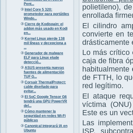
Pent...
polietileno), 
Intel Core 5 320:
enrollada firm
prometedor para portátiles
Windo...
El cilindro am
Cierre de Kodispain: el
addon más usado en Kodi
convierte en te
en...
Kernel Linux pierde 138
drásticamente 
mil líneas y decepciona a
...
Lo más crítico
Generador de malware
ELF para Linux elude
caja de fibra ó
detecció...
habitualmente 
ASUS presenta nuevas
fuentes de alimentación
de FTTH, lo q
TUF G...
Corsair ThermalProtect:
red legítimo.
cable diseñado para
evitar...
El ataque requ
El SoC Google Tensor G6
tendrá una GPU PowerVR
víctima (ONU
del...
Este es un vec
Cómo mantener la
seguridad en redes Wi-Fi
públicas
Las implement
Canonical integrará IA en
ISP, subcontr
Ubuntu