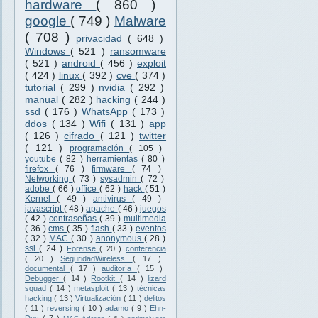
hardware
( 860 )
google
( 749 )
Malware
( 708 )
privacidad
( 648 )
Windows
( 521 )
ransomware
( 521 )
android
( 456 )
exploit
( 424 )
linux
( 392 )
cve
( 374 )
tutorial
( 299 )
nvidia
( 292 )
manual
( 282 )
hacking
( 244 )
ssd
( 176 )
WhatsApp
( 173 )
ddos
( 134 )
Wifi
( 131 )
app
( 126 )
cifrado
( 121 )
twitter
( 121 )
programación
( 105 )
youtube
( 82 )
herramientas
( 80 )
firefox
( 76 )
firmware
( 74 )
Networking
( 73 )
sysadmin
( 72 )
adobe
( 66 )
office
( 62 )
hack
( 51 )
Kernel
( 49 )
antivirus
( 49 )
javascript
( 48 )
apache
( 46 )
juegos
( 42 )
contraseñas
( 39 )
multimedia
( 36 )
cms
( 35 )
flash
( 33 )
eventos
( 32 )
MAC
( 30 )
anonymous
( 28 )
ssl
( 24 )
Forense
( 20 )
conferencia
( 20 )
SeguridadWireless
( 17 )
documental
( 17 )
auditoría
( 15 )
Debugger
( 14 )
Rootkit
( 14 )
lizard
squad
( 14 )
metasploit
( 13 )
técnicas
hacking
( 13 )
Virtualización
( 11 )
delitos
( 11 )
reversing
( 10 )
adamo
( 9 )
Ehn-