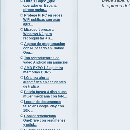
Fibra 1 Gbps: ¿qué
la opinión de
operador en España
ofrece mejor...
Protege tu PC en redes
WiFi públicas con este
ajus...
Microsoft prepara
Windows K2 para
reconquistar a s...
Agente de programación
con IA basado en Claude
Opu...
Top reproductores de
vídeo Android sin anuncios
AMD EXPO 1.2 optimiza
memorias DDR5
LG lanza alerta
automática en accidentes
de tráfico
Policía busca 4 días a una
mujer méxicana con foto...
Lector de documentos
falso en Google Play con
10K ...
Copilot revoluciona
OneDrive con resúmenes
y edici...