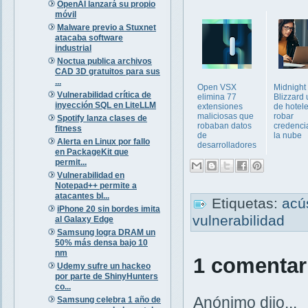
OpenAI lanzará su propio
móvil
Malware previo a Stuxnet
atacaba software
industrial
Noctua publica archivos
CAD 3D gratuitos para sus
...
Open VSX
Midnight
Vulnerabilidad crítica de
elimina 77
Blizzard 
inyección SQL en LiteLLM
extensiones
de hotel
maliciosas que
robar
Spotify lanza clases de
robaban datos
credenci
fitness
de
la nube
Alerta en Linux por fallo
desarrolladores
en PackageKit que
permit...
Vulnerabilidad en
Notepad++ permite a
atacantes bl...
Etiquetas:
acú
iPhone 20 sin bordes imita
vulnerabilidad
al Galaxy Edge
Samsung logra DRAM un
50% más densa bajo 10
nm
1 comentar
Udemy sufre un hackeo
por parte de ShinyHunters
co...
Anónimo dijo...
Samsung celebra 1 año de