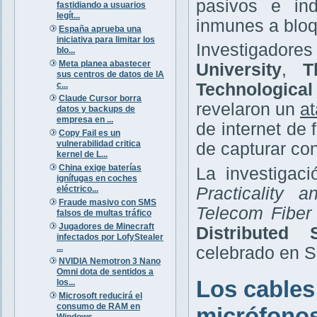
pasivos e ind
fastidiando a usuarios
legít...
inmunes a bloq
España aprueba una
iniciativa para limitar los
Investigador
blo...
Meta planea abastecer
University
,
T
sus centros de datos de IA
c...
Technologica
Claude Cursor borra
revelaron un
at
datos y backups de
empresa en ...
de internet de
Copy Fail es un
vulnerabilidad critica
de capturar co
kernel de L...
China exige baterías
La investigaci
ignífugas en coches
eléctrico...
Practicality 
Fraude masivo con SMS
Telecom Fiber
falsos de multas tráfico
Jugadores de Minecraft
Distributed
infectados por LofyStealer
...
celebrado en Sa
NVIDIA Nemotron 3 Nano
Omni dota de sentidos a
Los cables
los...
Microsoft reducirá el
consumo de RAM en
micrófono
Windows