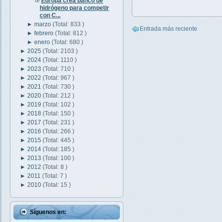
Europa crea banco de
hidrógeno para competir
con C...
►
marzo
(Total: 833 )
Entrada más reciente
►
febrero
(Total: 812 )
►
enero
(Total: 680 )
►
2025
(Total: 2103 )
►
2024
(Total: 1110 )
►
2023
(Total: 710 )
►
2022
(Total: 967 )
►
2021
(Total: 730 )
►
2020
(Total: 212 )
►
2019
(Total: 102 )
►
2018
(Total: 150 )
►
2017
(Total: 231 )
►
2016
(Total: 266 )
►
2015
(Total: 445 )
►
2014
(Total: 185 )
►
2013
(Total: 100 )
►
2012
(Total: 8 )
►
2011
(Total: 7 )
►
2010
(Total: 15 )
Síguenos en: