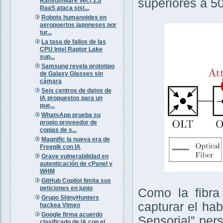
superiores a 5
Ransomware Vect 2.0
RaaS ataca sist...
Robots humanoides en
aeropuertos japoneses por
tur...
La tasa de fallos de las
CPU Intel Raptor Lake
sup...
Samsung revela prototipo
de Galaxy Glasses sin
cámara
Seis centros de datos de
IA propuestos para un
pue...
WhatsApp prueba su
propio proveedor de
copias de s...
Magnific la nueva era de
Freepik con IA
Grave vulnerabilidad en
autenticación de cPanel y
WHM
GitHub Copilot limita sus
peticiones en junio
Como la fibra
Grupo ShinyHunters
capturar el ha
hackea Vimeo
Google firma acuerdo
Sensorial” per
clasificado de IA con el