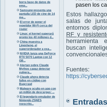
borra base de datos de
pasen los ca
emp...
Samsung presenta una
Estos hallazg
pantalla LED de cine de 14
me...
salas de junt
El error de poner el
repetidor Wi-Fi cerca del
entornos diplo
router
RF y resisten
Linux: el kernel superará
pronto los 40 millones d...
herramienta 
China muestra a
Lingsheng, el
buscan inteli
superordenador a exa...
convencionales
NVIDIA lanza una GeForce
RTX 5070 Laptop con 12
GB...
Alertan sobre Claude
Fuentes:
Mythos capaz detectar
vulnera...
https://cybers
Claude ahora detecta
fallos en código con
Bugcrawl
Malware oculto en app con
un millón de descargas: ...
El legendario emulador de
Entradas 
Nintendo ZSNES
reescrito...