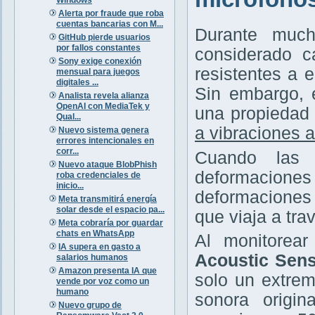
Alerta por fraude que roba
cuentas bancarias con M...
Durante much
GitHub pierde usuarios
por fallos constantes
considerado c
Sony exige conexión
resistentes a 
mensual para juegos
digitales ...
Sin embargo, 
Analista revela alianza
OpenAI con MediaTek y
una propiedad 
Qual...
a vibraciones 
Nuevo sistema genera
errores intencionales en
corr...
Cuando las 
Nuevo ataque BlobPhish
deformaciones
roba credenciales de
inicio...
deformaciones 
Meta transmitirá energía
solar desde el espacio pa...
que viaja a trav
Meta cobraría por guardar
chats en WhatsApp
Al monitorea
IA supera en gasto a
Acoustic Sens
salarios humanos
Amazon presenta IA que
solo un extrem
vende por voz como un
humano
sonora origin
Nuevo grupo de