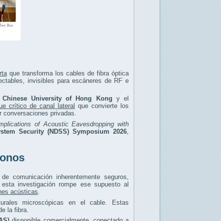
rta
que transforma los cables de fibra óptica
ctables, invisibles para escáneres de RF e
 Chinese University of Hong Kong
y el
ue crítico de canal lateral
que convierte los
r conversaciones privadas.
Implications of Acoustic Eavesdropping with
System Security (NDSS) Symposium 2026
,
fonos
 de comunicación inherentemente seguros,
 esta investigación rompe ese supuesto al
ones acústicas
.
urales microscópicas en el cable. Estas
 la fibra.
AS)
disponible comercialmente, conectado a