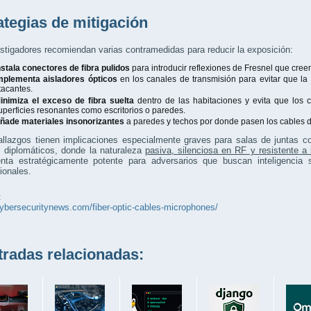
ategias de mitigación
stigadores recomiendan varias contramedidas para reducir la exposición:
nstala conectores de fibra pulidos
para introducir reflexiones de Fresnel que cre
mplementa aisladores ópticos
en los canales de transmisión para evitar que la 
tacantes.
inimiza el exceso de fibra suelta
dentro de las habitaciones y evita que los 
uperficies resonantes como escritorios o paredes.
ñade materiales insonorizantes
a paredes y techos por donde pasen los cables de
llazgos tienen implicaciones especialmente graves para salas de juntas co
s diplomáticos, donde la naturaleza
pasiva, silenciosa en RF y resistente a
enta estratégicamente potente para adversarios que buscan inteligencia 
ionales.
:
cybersecuritynews.com/fiber-optic-cables-microphones/
adas relacionadas: