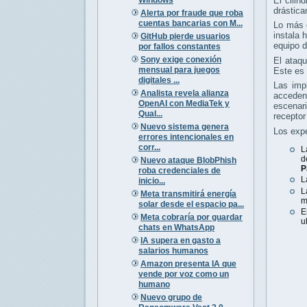
El cilin
drástica
Alerta por fraude que roba
cuentas bancarias con M...
Lo más c
instala 
GitHub pierde usuarios
equipo d
por fallos constantes
Sony exige conexión
El ataqu
mensual para juegos
Este es 
digitales ...
Las imp
Analista revela alianza
acceden
OpenAI con MediaTek y
escenar
Qual...
receptor
Nuevo sistema genera
Los expe
errores intencionales en
corr...
L
d
Nuevo ataque BlobPhish
P
roba credenciales de
L
inicio...
L
Meta transmitirá energía
m
solar desde el espacio pa...
E
Meta cobraría por guardar
u
chats en WhatsApp
IA supera en gasto a
salarios humanos
Amazon presenta IA que
vende por voz como un
humano
Nuevo grupo de