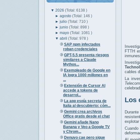
▼
2026
(Total: 6138 )
►
agosto
(Total: 146 )
►
julio
(Total: 710 )
►
junio
(Total: 898 )
►
mayo
(Total: 1081 )
▼
abril
(Total: 978 )
SAP npm infectados
Investi
roban credenciales
FTTH es
GPT-5.5 presenta riesgos
inmunes 
similares a Claude
Investi
Mythos...
Technol
Exempleado de Google en
cables d
IA logra 1000 millones en
La inves
...
Telecom
Extensión de Cursor AI
celebrad
accede a tokens de
desarrol...
Los 
La app espía secreta de
Italia al descubierto: cóm...
Gemini crea archivos
Durante
Office gratis desde el chat
resiste
explotar
Gemini añade Nano
Banana y Veo a Google TV
Cuando 
y Chrom...
deformac
Denuvo cae pero sigue
Al moni