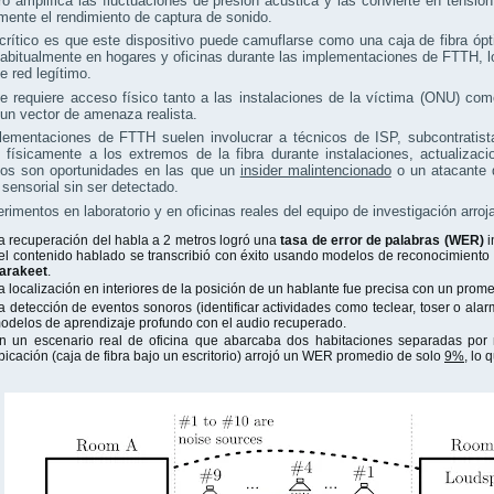
dro amplifica las fluctuaciones de presión acústica y las convierte en tensión 
mente el rendimiento de captura de sonido.
rítico es que este dispositivo puede camuflarse como una caja de fibra óp
habitualmente en hogares y oficinas durante las implementaciones de FTTH, 
e red legítimo.
e requiere acceso físico tanto a las instalaciones de la víctima (ONU) co
un vector de amenaza realista.
lementaciones de FTTH suelen involucrar a técnicos de ISP, subcontratist
 físicamente a los extremos de la fibra durante instalaciones, actualiza
ios son oportunidades en las que un
insider malintencionado
o un atacante 
 sensorial sin ser detectado.
rimentos en laboratorio y en oficinas reales del equipo de investigación arro
a recuperación del habla a 2 metros logró una
tasa de error de palabras (WER)
i
el contenido hablado se transcribió con éxito usando modelos de reconocimiento
arakeet
.
a localización en interiores de la posición de un hablante fue precisa con un prom
a detección de eventos sonoros (identificar actividades como teclear, toser o ala
odelos de aprendizaje profundo con el audio recuperado.
n un escenario real de oficina que abarcaba dos habitaciones separadas por 
bicación (caja de fibra bajo un escritorio) arrojó un WER promedio de solo
9%
, lo 