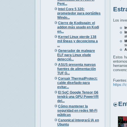
Pent...
Estr
Intel Core 5 320:
prometedor para portátiles
Windo...
Los inve
Cierre de Kodispain: el
addon más usado en Kodi
I
en...
I
a
Kernel Linux pierde 138
mil líneas y decepciona a
M
s
...
A
Generador de malware
ELF para Linux elude
Estos ha
detecció...
entorno
ASUS presenta nuevas
herrami
fuentes de alimentación
convenc
TUF G...
Corsair ThermalProtect:
Fuentes
cable diseñado para
https://
evitar...
El SoC Google Tensor G6
tendrá una GPU PowerVR
del...
Entr
Cómo mantener la
seguridad en redes Wi-Fi
públicas
Canonical integrará IA en
Ubuntu