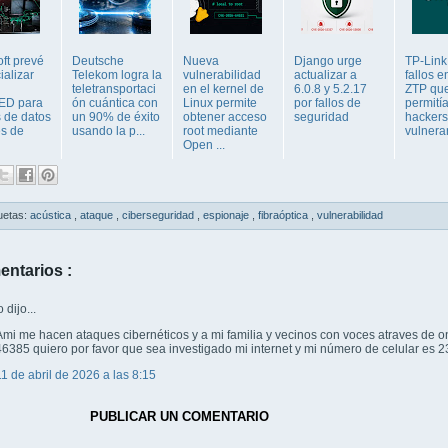
ft prevé
Deutsche
Nueva
Django urge
TP-Link
ializar
Telekom logra la
vulnerabilidad
actualizar a
fallos 
teletransportaci
en el kernel de
6.0.8 y 5.2.17
ZTP qu
ED para
ón cuántica con
Linux permite
por fallos de
permití
s de datos
un 90% de éxito
obtener acceso
seguridad
hackers
es de
usando la p...
root mediante
vulnera
Open ...
uetas:
acústica
,
ataque
,
ciberseguridad
,
espionaje
,
fibraóptica
,
vulnerabilidad
entarios :
dijo...
Ami me hacen ataques cibernéticos y a mi familia y vecinos con voces atraves de 
46385 quiero por favor que sea investigado mi internet y mi número de celular e
11 de abril de 2026 a las 8:15
PUBLICAR UN COMENTARIO