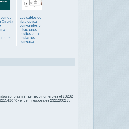
 corrige
Los cables de
en Omada
fibra óptica
e
convertidos en
an a
micrófonos
ocultos para
r redes
espiar tus
conversa...
ondas sonoras mi internet o número es el 23232
s 2321542070y el de mi esposa es 2321206215