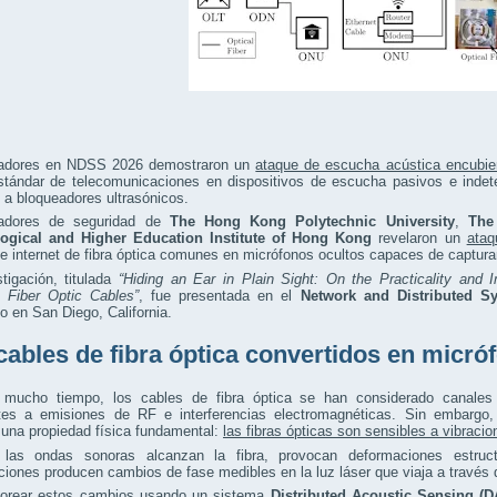
gadores en NDSS 2026 demostraron un
ataque de escucha acústica encubie
tándar de telecomunicaciones en dispositivos de escucha pasivos e indete
a bloqueadores ultrasónicos.
gadores de seguridad de
The Hong Kong Polytechnic University
,
The
ogical and Higher Education Institute of Hong Kong
revelaron un
ataq
e internet de fibra óptica comunes en micrófonos ocultos capaces de captura
tigación, titulada
“Hiding an Ear in Plain Sight: On the Practicality and 
 Fiber Optic Cables”
, fue presentada en el
Network and Distributed 
o en San Diego, California.
cables de fibra óptica convertidos en micró
 mucho tiempo, los cables de fibra óptica se han considerado canales
ntes a emisiones de RF e interferencias electromagnéticas. Sin embargo,
 una propiedad física fundamental:
las fibras ópticas son sensibles a vibraci
las ondas sonoras alcanzan la fibra, provocan deformaciones estruct
iones producen cambios de fase medibles en la luz láser que viaja a través de
torear estos cambios usando un sistema
Distributed Acoustic Sensing (D