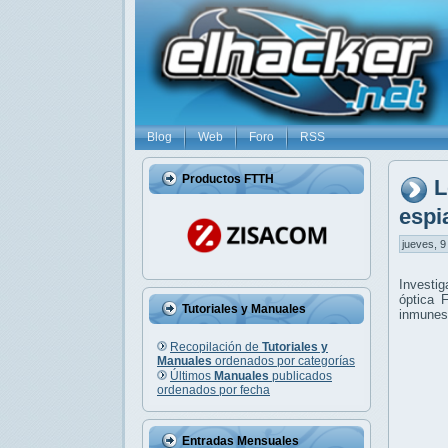
Blog
Web
Foro
RSS
Productos FTTH
L
espi
jueves, 9
Investig
óptica 
Tutoriales y Manuales
inmunes
Recopilación de
Tutoriales y
Manuales
ordenados por categorías
Últimos
Manuales
publicados
ordenados por fecha
Entradas Mensuales