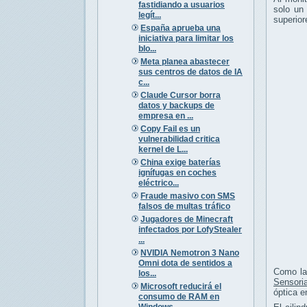
fastidiando a usuarios
solo un 
legít...
superior
España aprueba una
iniciativa para limitar los
blo...
Meta planea abastecer
sus centros de datos de IA
c...
Claude Cursor borra
datos y backups de
empresa en ...
Copy Fail es un
vulnerabilidad critica
kernel de L...
China exige baterías
ignífugas en coches
eléctrico...
Fraude masivo con SMS
falsos de multas tráfico
Jugadores de Minecraft
infectados por LofyStealer
...
NVIDIA Nemotron 3 Nano
Omni dota de sentidos a
Como la 
los...
Sensoria
Microsoft reducirá el
óptica e
consumo de RAM en
Windows