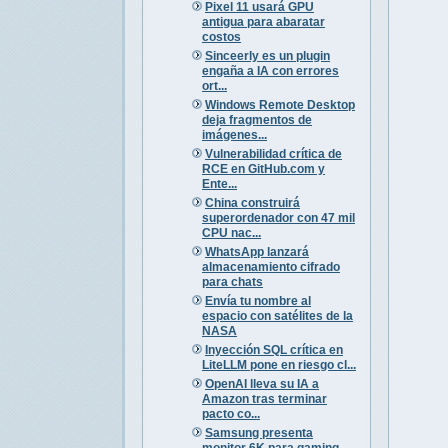
Pixel 11 usará GPU
antigua para abaratar
costos
Sinceerly es un plugin
engaña a IA con errores
ort...
Windows Remote Desktop
deja fragmentos de
imágenes...
Vulnerabilidad crítica de
RCE en GitHub.com y
Ente...
China construirá
superordenador con 47 mil
CPU nac...
WhatsApp lanzará
almacenamiento cifrado
para chats
Envía tu nombre al
espacio con satélites de la
NASA
Inyección SQL crítica en
LiteLLM pone en riesgo cl...
OpenAI lleva su IA a
Amazon tras terminar
pacto co...
Samsung presenta
monitor 6K para gaming