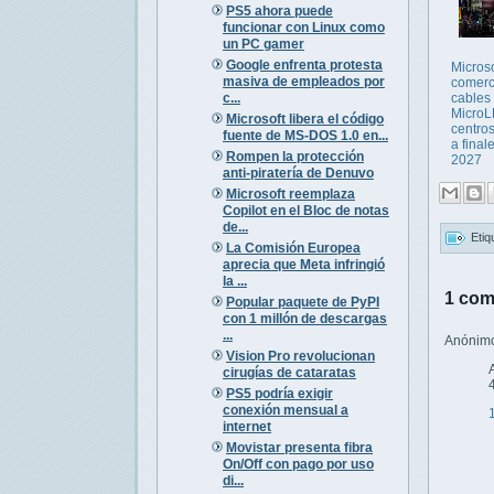
PS5 ahora puede
funcionar con Linux como
un PC gamer
Google enfrenta protesta
Microso
masiva de empleados por
comerc
c...
cables
MicroL
Microsoft libera el código
centro
fuente de MS-DOS 1.0 en...
a final
Rompen la protección
2027
anti-piratería de Denuvo
Microsoft reemplaza
Copilot en el Bloc de notas
de...
Etiq
La Comisión Europea
aprecia que Meta infringió
la ...
1 com
Popular paquete de PyPI
con 1 millón de descargas
...
Anónimo 
Vision Pro revolucionan
cirugías de cataratas
PS5 podría exigir
conexión mensual a
internet
Movistar presenta fibra
On/Off con pago por uso
di...