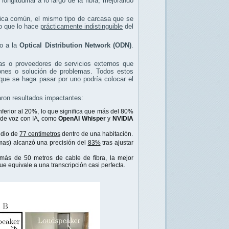
longitudinal a lo largo de la fibra, mejorando
tica común, el mismo tipo de carcasa que se
lo que lo hace
prácticamente indistinguible
del
mo a la
Optical Distribution Network (ODN)
.
as o proveedores de servicios externos que
ciones o solución de problemas. Todos estos
que se haga pasar por uno podría colocar el
jaron resultados impactantes:
nferior al 20%, lo que significa que más del 80%
 de voz con IA, como
OpenAI Whisper
y
NVIDIA
edio de
77 centímetros
dentro de una habitación.
rmas) alcanzó una precisión del
83%
tras ajustar
más de 50 metros de cable de fibra, la mejor
que equivale a una transcripción casi perfecta.