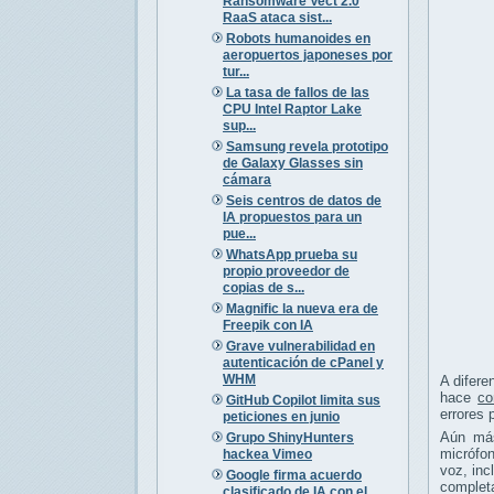
Ransomware Vect 2.0
RaaS ataca sist...
Robots humanoides en
aeropuertos japoneses por
tur...
La tasa de fallos de las
CPU Intel Raptor Lake
sup...
Samsung revela prototipo
de Galaxy Glasses sin
cámara
Seis centros de datos de
IA propuestos para un
pue...
WhatsApp prueba su
propio proveedor de
copias de s...
Magnific la nueva era de
Freepik con IA
Grave vulnerabilidad en
autenticación de cPanel y
WHM
A difere
hace
co
GitHub Copilot limita sus
errores 
peticiones en junio
Aún más
Grupo ShinyHunters
micrófon
hackea Vimeo
voz, inc
Google firma acuerdo
completa
clasificado de IA con el