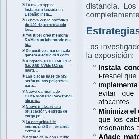
distancia. Lo
La nueva app de
Instagram lanzada en
completamente 
España: Insta...
Lenovo vende portátiles
de 120 Hz, pero cuando
Estrategia
los...
YouTuber crea memoria
RAM en un laboratorio que
hi...
Los investigad
Dispositivo a nanoescala
la exposición:
genera electricidad conti...
Kingston DC3000ME PCIe
5.0, SSD NVMe U.2 de
Instala con
hasta ...
Fresnel que
Las placas base de MSI
serán menos peligrosas
Implementa 
para...
Nueva campaña de
evitar que
BlueNoroff usa PowerShell
atacantes.
sin arc...
Nuevo malware usa
Minimiza el 
ofuscación y entrega de
carga po...
que los cab
La comunidad de
resonantes c
impresión 3D se organiza
contra le...
Añade mate
Agente de IA con Claude