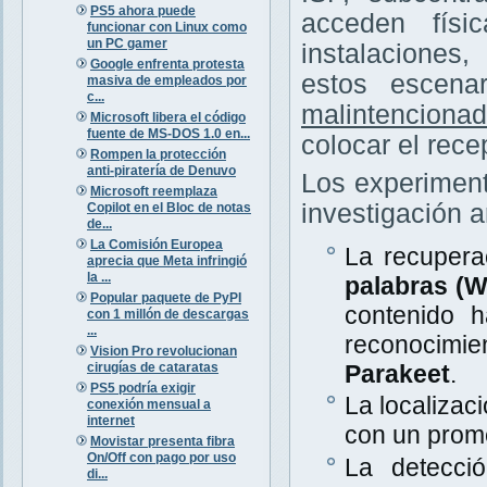
PS5 ahora puede
acceden físi
funcionar con Linux como
un PC gamer
instalaciones
Google enfrenta protesta
estos escena
masiva de empleados por
c...
malintenciona
Microsoft libera el código
fuente de MS-DOS 1.0 en...
colocar el rece
Rompen la protección
anti-piratería de Denuvo
Los experiment
Microsoft reemplaza
investigación a
Copilot en el Bloc de notas
de...
La Comisión Europea
La recupera
aprecia que Meta infringió
la ...
palabras (
Popular paquete de PyPI
contenido 
con 1 millón de descargas
...
reconocimi
Vision Pro revolucionan
cirugías de cataratas
Parakeet
.
PS5 podría exigir
La localizac
conexión mensual a
internet
con un prom
Movistar presenta fibra
On/Off con pago por uso
La detecció
di...