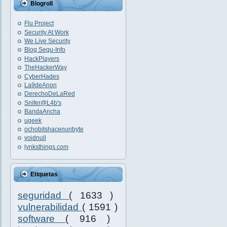
Blogroll
Flu Project
Security At Work
We Live Security
Blog Segu-Info
HackPlayers
TheHackerWay
CyberHades
La9deAnon
DerechoDeLaRed
Snifer@L4b's
BandaAncha
ugeek
ochobitshacenunbyte
voidnull
lynksthings.com
Etiquetas
seguridad
( 1633 )
vulnerabilidad
( 1591 )
software
( 916 )