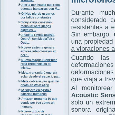
Alerta por fraude que roba
cuentas bancarias con M...
Durante much
GitHub pierde usuarios
por fallos constantes
considerado c
Sony exige conexión
resistentes a 
mensual para juegos
digitales ...
Sin embargo, 
Analista revela alianza
OpenAI con MediaTek y
una propiedad 
Qual...
a vibraciones 
Nuevo sistema genera
errores intencionales en
corr...
Cuando las 
Nuevo ataque BlobPhish
deformaciones
roba credenciales de
inicio...
deformaciones 
Meta transmitirá energía
solar desde el espacio pa...
que viaja a trav
Meta cobraría por guardar
chats en WhatsApp
Al monitorea
IA supera en gasto a
Acoustic Sens
salarios humanos
Amazon presenta IA que
solo un extrem
vende por voz como un
humano
sonora origin
Nuevo grupo de