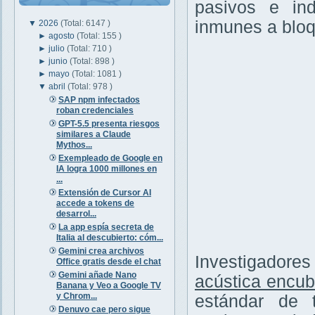
pasivos e ind
inmunes a bloq
▼
2026
(Total: 6147 )
►
agosto
(Total: 155 )
►
julio
(Total: 710 )
►
junio
(Total: 898 )
►
mayo
(Total: 1081 )
▼
abril
(Total: 978 )
SAP npm infectados
roban credenciales
GPT-5.5 presenta riesgos
similares a Claude
Mythos...
Exempleado de Google en
IA logra 1000 millones en
...
Extensión de Cursor AI
accede a tokens de
desarrol...
La app espía secreta de
Italia al descubierto: cóm...
Gemini crea archivos
Investigadore
Office gratis desde el chat
Gemini añade Nano
acústica encub
Banana y Veo a Google TV
y Chrom...
estándar de 
Denuvo cae pero sigue