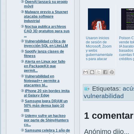
OpenAI lanzará su propio
móvil
Malware previo a Stuxnet
atacaba software
industrial
Noctua publica archivos
CAD 3D gratuitos para sus
...
Usaron inicios
Poison C
Vulnerabilidad crítica de
de sesión de
vende to
inyección SQL en LiteLLM
Microsoft, Zoom
IA barato
y webs
basados
Spotify lanza clases de
gubernamentale
cuentas f
fitness
s para atacar
créditos g
Alerta en Linux por fallo
en PackageKit que
permit...
Vulnerabilidad en
Notepad++ permite a
atacantes bl...
Etiquetas:
acú
iPhone 20 sin bordes imita
vulnerabilidad
al Galaxy Edge
Samsung logra DRAM un
50% más densa bajo 10
nm
1 comentar
Udemy sufre un hackeo
por parte de ShinyHunters
co...
Anónimo dijo...
Samsung celebra 1 año de