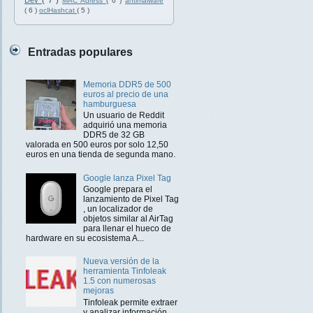
Dev
( 7 )
MAC Adress
( 6 )
antimalware
( 6 )
oclHashcat
( 5 )
Entradas populares
Memoria DDR5 de 500
euros al precio de una
hamburguesa
Un usuario de Reddit
adquirió una memoria
DDR5 de 32 GB
valorada en 500 euros por solo 12,50
euros en una tienda de segunda mano.
Google lanza Pixel Tag
Google prepara el
lanzamiento de Pixel Tag
, un localizador de
objetos similar al AirTag
para llenar el hueco de
hardware en su ecosistema A...
Nueva versión de la
herramienta Tinfoleak
1.5 con numerosas
mejoras
Tinfoleak permite extraer
y analizar información