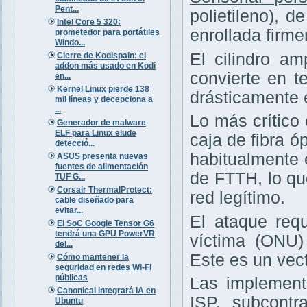
Pent...
polietileno), 
Intel Core 5 320:
enrollada firm
prometedor para portátiles
Windo...
El cilindro am
Cierre de Kodispain: el
addon más usado en Kodi
convierte en te
en...
Kernel Linux pierde 138
drásticamente 
mil líneas y decepciona a
...
Lo más crítico
Generador de malware
ELF para Linux elude
caja de fibra ó
detecció...
habitualmente 
ASUS presenta nuevas
fuentes de alimentación
de FTTH, lo q
TUF G...
Corsair ThermalProtect:
red legítimo.
cable diseñado para
evitar...
El ataque requ
El SoC Google Tensor G6
tendrá una GPU PowerVR
víctima (ONU
del...
Este es un vec
Cómo mantener la
seguridad en redes Wi-Fi
públicas
Las implement
Canonical integrará IA en
ISP, subcontr
Ubuntu