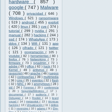
hardware
( 857 )
google
( 747 )
Malware
( 708 )
privacidad
( 646 )
Windows
( 521 )
ransomware
( 519 )
android
( 455 )
exploit
( 420 )
linux
( 391 )
cve
( 374 )
tutorial
( 299 )
nvidia
( 291 )
manual
( 282 )
hacking
( 244 )
ssd
( 174 )
WhatsApp
( 173 )
ddos
( 134 )
Wifi
( 131 )
app
( 126 )
cifrado
( 121 )
twitter
( 121 )
programación
( 105 )
youtube
( 82 )
herramientas
( 80 )
firefox
( 76 )
Networking
( 73 )
firmware
( 73 )
sysadmin
( 72 )
adobe
( 65 )
office
( 62 )
hack
( 51 )
Kernel
( 49 )
antivirus
( 49 )
javascript
( 48 )
apache
( 46 )
juegos
( 42 )
contraseñas
( 39 )
multimedia
( 36 )
cms
( 35 )
eventos
( 32 )
flash
( 32 )
MAC
( 30 )
anonymous
( 28 )
ssl
( 24 )
Forense
( 20 )
conferencia
( 20 )
SeguridadWireless
( 17 )
documental
( 17 )
auditoría
( 15 )
Debugger
( 14 )
Rootkit
( 14 )
lizard
squad
( 14 )
metasploit
( 13 )
técnicas
hacking
( 13 )
Virtualización
( 11 )
delitos
( 11 )
reversing
( 10 )
adamo
( 9 )
Ehn-