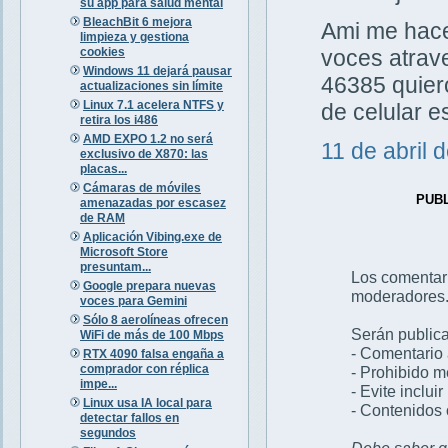
su app para salud mental
BleachBit 6 mejora
Ami me hacen
limpieza y gestiona
cookies
voces atrav
Windows 11 dejará pausar
46385 quiero
actualizaciones sin límite
Linux 7.1 acelera NTFS y
de celular 
retira los i486
AMD EXPO 1.2 no será
11 de abril 
exclusivo de X870: las
placas...
Cámaras de móviles
PUB
amenazadas por escasez
de RAM
Aplicación Vibing.exe de
Microsoft Store
presuntam...
Los comentar
Google prepara nuevas
moderadores
voces para Gemini
Sólo 8 aerolíneas ofrecen
Serán publica
WiFi de más de 100 Mbps
- Comentario 
RTX 4090 falsa engaña a
comprador con réplica
- Prohibido 
impe...
- Evite inclui
Linux usa IA local para
- Contenidos 
detectar fallos en
segundos
Debe saber qu