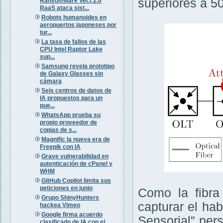
superiores a 5
Ransomware Vect 2.0
RaaS ataca sist...
Robots humanoides en
aeropuertos japoneses por
tur...
La tasa de fallos de las
CPU Intel Raptor Lake
sup...
Samsung revela prototipo
de Galaxy Glasses sin
cámara
Seis centros de datos de
IA propuestos para un
pue...
WhatsApp prueba su
propio proveedor de
copias de s...
Magnific la nueva era de
Freepik con IA
Grave vulnerabilidad en
autenticación de cPanel y
WHM
GitHub Copilot limita sus
peticiones en junio
Como la fibra
Grupo ShinyHunters
capturar el ha
hackea Vimeo
Google firma acuerdo
Sensorial” per
clasificado de IA con el