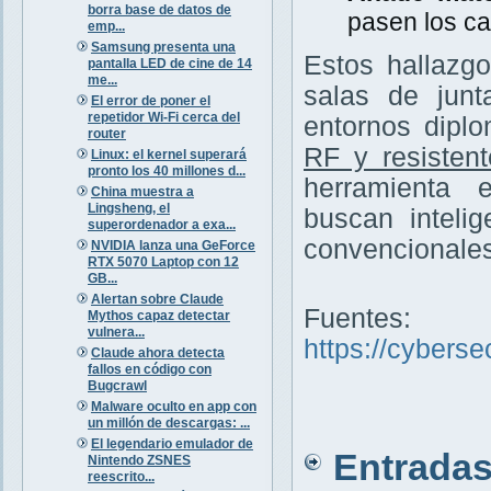
borra base de datos de
pasen los ca
emp...
Samsung presenta una
Estos hallazg
pantalla LED de cine de 14
me...
salas de junt
El error de poner el
repetidor Wi-Fi cerca del
entornos diplo
router
RF y resisten
Linux: el kernel superará
pronto los 40 millones d...
herramienta 
China muestra a
Lingsheng, el
buscan inteli
superordenador a exa...
convencionales
NVIDIA lanza una GeForce
RTX 5070 Laptop con 12
GB...
Alertan sobre Claude
Fuentes:
Mythos capaz detectar
vulnera...
https://cybers
Claude ahora detecta
fallos en código con
Bugcrawl
Malware oculto en app con
un millón de descargas: ...
El legendario emulador de
Entradas 
Nintendo ZSNES
reescrito...