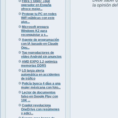
Fibra 1 Gbps: ¿qué
la opinión de
operador en España
ofrece mejor...
Protege tu PC en redes
WiFi públicas con este
ajus...
Microsoft prepara
Windows K2 para
reconquistar a s...
Agente de programación
con IA basado en Claude
Opu...
Top reproductores de
vídeo Android sin anuncios
AMD EXPO 1.2 optimiza
memorias DDR5
LG lanza alerta
automática en accidentes
de tráfico
Policía busca 4 días a una
mujer méxicana con foto...
Lector de documentos
falso en Google Play con
10K ...
Copilot revoluciona
OneDrive con resúmenes
y edici...