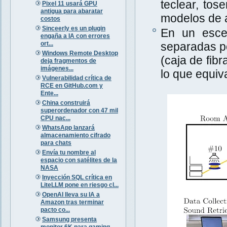
teclear, tos
Pixel 11 usará GPU
antigua para abaratar
modelos de a
costos
Sinceerly es un plugin
En un escen
engaña a IA con errores
ort...
separadas po
Windows Remote Desktop
(caja de fib
deja fragmentos de
imágenes...
lo que equiva
Vulnerabilidad crítica de
RCE en GitHub.com y
Ente...
China construirá
superordenador con 47 mil
CPU nac...
WhatsApp lanzará
almacenamiento cifrado
para chats
Envía tu nombre al
espacio con satélites de la
NASA
Inyección SQL crítica en
LiteLLM pone en riesgo cl...
OpenAI lleva su IA a
Amazon tras terminar
pacto co...
Samsung presenta
monitor 6K para gaming