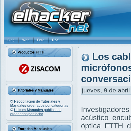
Blog
Web
Foro
RSS
Productos FTTH
Los cabl
micrófonos
conversaci
jueves, 9 de abril
Tutoriales y Manuales
Recopilación de
Tutoriales y
Manuales
ordenados por categorías
Investigadore
Últimos
Manuales
publicados
ordenados por fecha
acústico encub
óptica FTTH d
Entradas Mensuales