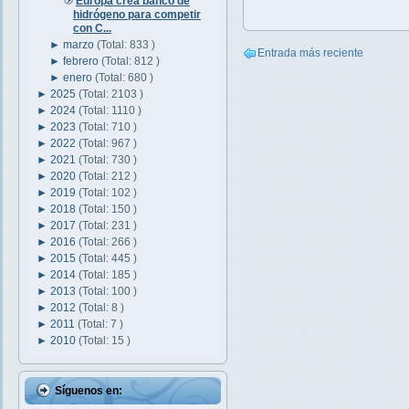
Europa crea banco de
hidrógeno para competir
con C...
►
marzo
(Total: 833 )
Entrada más reciente
►
febrero
(Total: 812 )
►
enero
(Total: 680 )
►
2025
(Total: 2103 )
►
2024
(Total: 1110 )
►
2023
(Total: 710 )
►
2022
(Total: 967 )
►
2021
(Total: 730 )
►
2020
(Total: 212 )
►
2019
(Total: 102 )
►
2018
(Total: 150 )
►
2017
(Total: 231 )
►
2016
(Total: 266 )
►
2015
(Total: 445 )
►
2014
(Total: 185 )
►
2013
(Total: 100 )
►
2012
(Total: 8 )
►
2011
(Total: 7 )
►
2010
(Total: 15 )
Síguenos en: