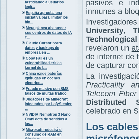
pasivos e ind
fastidiando a usuarios
legít...
inmunes a bloq
España aprueba una
iniciativa para limitar los
Investigador
blo...
Meta planea abastecer
University
,
T
sus centros de datos de IA
c...
Technologica
Claude Cursor borra
revelaron un
at
datos y backups de
empresa en ...
de internet de
Copy Fail es un
vulnerabilidad critica
de capturar co
kernel de L...
China exige baterías
La investigaci
ignífugas en coches
eléctrico...
Practicality 
Fraude masivo con SMS
Telecom Fiber
falsos de multas tráfico
Jugadores de Minecraft
Distributed
infectados por LofyStealer
...
celebrado en Sa
NVIDIA Nemotron 3 Nano
Omni dota de sentidos a
Los cables
los...
Microsoft reducirá el
consumo de RAM en
micrófono
Windows