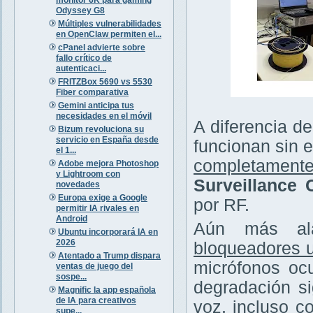
Odyssey G8
Múltiples vulnerabilidades
en OpenClaw permiten el...
cPanel advierte sobre
fallo crítico de
autenticaci...
FRITZBox 5690 vs 5530
Fiber comparativa
Gemini anticipa tus
necesidades en el móvil
A diferencia de
Bizum revoluciona su
servicio en España desde
funcionan sin e
el 1...
completamente
Adobe mejora Photoshop
y Lightroom con
Surveillance
novedades
Europa exige a Google
por RF.
permitir IA rivales en
Android
Aún más ala
Ubuntu incorporará IA en
2026
bloqueadores u
Atentado a Trump dispara
micrófonos ocu
ventas de juego del
sospe...
degradación si
Magnific la app española
de IA para creativos
voz, incluso c
supe...