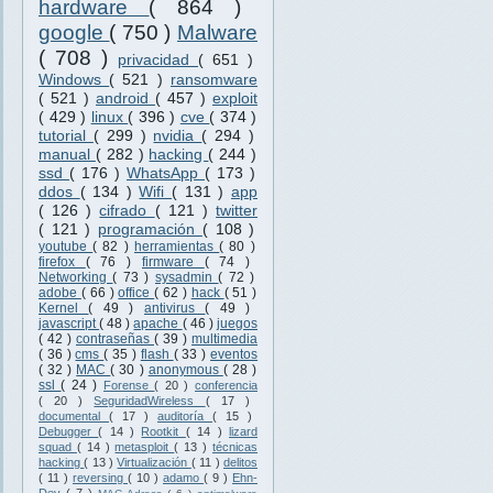
hardware
( 864 )
google
( 750 )
Malware
( 708 )
privacidad
( 651 )
Windows
( 521 )
ransomware
( 521 )
android
( 457 )
exploit
( 429 )
linux
( 396 )
cve
( 374 )
tutorial
( 299 )
nvidia
( 294 )
manual
( 282 )
hacking
( 244 )
ssd
( 176 )
WhatsApp
( 173 )
ddos
( 134 )
Wifi
( 131 )
app
( 126 )
cifrado
( 121 )
twitter
( 121 )
programación
( 108 )
youtube
( 82 )
herramientas
( 80 )
firefox
( 76 )
firmware
( 74 )
Networking
( 73 )
sysadmin
( 72 )
adobe
( 66 )
office
( 62 )
hack
( 51 )
Kernel
( 49 )
antivirus
( 49 )
javascript
( 48 )
apache
( 46 )
juegos
( 42 )
contraseñas
( 39 )
multimedia
( 36 )
cms
( 35 )
flash
( 33 )
eventos
( 32 )
MAC
( 30 )
anonymous
( 28 )
ssl
( 24 )
Forense
( 20 )
conferencia
( 20 )
SeguridadWireless
( 17 )
documental
( 17 )
auditoría
( 15 )
Debugger
( 14 )
Rootkit
( 14 )
lizard
squad
( 14 )
metasploit
( 13 )
técnicas
hacking
( 13 )
Virtualización
( 11 )
delitos
( 11 )
reversing
( 10 )
adamo
( 9 )
Ehn-