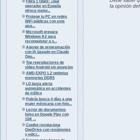
Fibra 1 Gbps: ¿qué
la opinión de
operador en España
ofrece mejor...
Protege tu PC en redes
WiFi públicas con este
ajus...
Microsoft prepara
Windows K2 para
reconquistar a s...
Agente de programación
con IA basado en Claude
Opu...
Top reproductores de
vídeo Android sin anuncios
AMD EXPO 1.2 optimiza
memorias DDR5
LG lanza alerta
automática en accidentes
de tráfico
Policía busca 4 días a una
mujer méxicana con foto...
Lector de documentos
falso en Google Play con
10K ...
Copilot revoluciona
OneDrive con resúmenes
y edici...