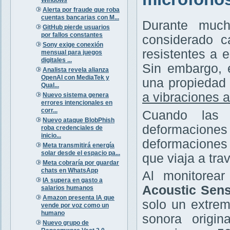
Alerta por fraude que roba
cuentas bancarias con M...
Durante much
GitHub pierde usuarios
por fallos constantes
considerado c
Sony exige conexión
resistentes a 
mensual para juegos
digitales ...
Sin embargo, 
Analista revela alianza
OpenAI con MediaTek y
una propiedad 
Qual...
a vibraciones 
Nuevo sistema genera
errores intencionales en
corr...
Cuando las 
Nuevo ataque BlobPhish
deformaciones
roba credenciales de
inicio...
deformaciones 
Meta transmitirá energía
solar desde el espacio pa...
que viaja a trav
Meta cobraría por guardar
chats en WhatsApp
Al monitorea
IA supera en gasto a
Acoustic Sens
salarios humanos
Amazon presenta IA que
solo un extrem
vende por voz como un
humano
sonora origin
Nuevo grupo de