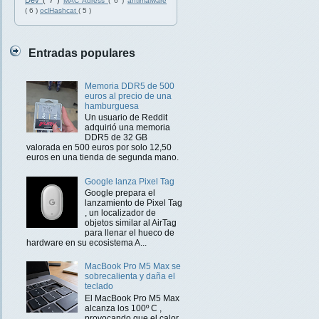
Dev
( 7 )
MAC Adress
( 6 )
antimalware
( 6 )
oclHashcat
( 5 )
Entradas populares
Memoria DDR5 de 500
euros al precio de una
hamburguesa
Un usuario de Reddit
adquirió una memoria
DDR5 de 32 GB
valorada en 500 euros por solo 12,50
euros en una tienda de segunda mano.
Google lanza Pixel Tag
Google prepara el
lanzamiento de Pixel Tag
, un localizador de
objetos similar al AirTag
para llenar el hueco de
hardware en su ecosistema A...
MacBook Pro M5 Max se
sobrecalienta y daña el
teclado
El MacBook Pro M5 Max
alcanza los 100º C ,
provocando que el calor