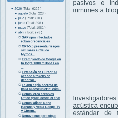
pasivos e ind
inmunes a bloq
▼
2026
(Total: 6215 )
►
agosto
(Total: 223 )
►
julio
(Total: 710 )
►
junio
(Total: 898 )
►
mayo
(Total: 1081 )
▼
abril
(Total: 978 )
SAP npm infectados
roban credenciales
GPT-5.5 presenta riesgos
similares a Claude
Mythos...
Exempleado de Google en
IA logra 1000 millones en
...
Extensión de Cursor AI
accede a tokens de
desarrol...
La app espía secreta de
Italia al descubierto: cóm...
Gemini crea archivos
Investigadore
Office gratis desde el chat
Gemini añade Nano
acústica encub
Banana y Veo a Google TV
y Chrom...
estándar de 
Denuvo cae pero sigue