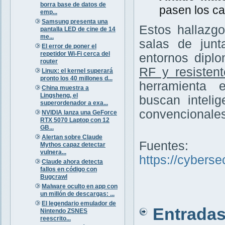
borra base de datos de
pasen los ca
emp...
Samsung presenta una
Estos hallazg
pantalla LED de cine de 14
me...
salas de junt
El error de poner el
repetidor Wi-Fi cerca del
entornos diplo
router
RF y resisten
Linux: el kernel superará
pronto los 40 millones d...
herramienta 
China muestra a
Lingsheng, el
buscan inteli
superordenador a exa...
convencionales
NVIDIA lanza una GeForce
RTX 5070 Laptop con 12
GB...
Alertan sobre Claude
Fuentes:
Mythos capaz detectar
vulnera...
https://cybers
Claude ahora detecta
fallos en código con
Bugcrawl
Malware oculto en app con
un millón de descargas: ...
El legendario emulador de
Entradas 
Nintendo ZSNES
reescrito...