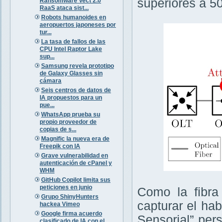
superiores a 5
Ransomware Vect 2.0
RaaS ataca sist...
Robots humanoides en
aeropuertos japoneses por
tur...
La tasa de fallos de las
CPU Intel Raptor Lake
sup...
Samsung revela prototipo
de Galaxy Glasses sin
cámara
Seis centros de datos de
IA propuestos para un
pue...
WhatsApp prueba su
propio proveedor de
copias de s...
Magnific la nueva era de
Freepik con IA
Grave vulnerabilidad en
autenticación de cPanel y
WHM
GitHub Copilot limita sus
peticiones en junio
Como la fibra
Grupo ShinyHunters
capturar el ha
hackea Vimeo
Google firma acuerdo
Sensorial” per
clasificado de IA con el