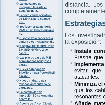
distancia. Lo
La nueva app de
Instagram lanzada en
completamente 
España: Insta...
Lenovo vende portátiles
de 120 Hz, pero cuando
Estrategia
los...
YouTuber crea memoria
RAM en un laboratorio que
hi...
Los investigad
Dispositivo a nanoescala
la exposición:
genera electricidad conti...
Kingston DC3000ME PCIe
5.0, SSD NVMe U.2 de
Instala con
hasta ...
Fresnel que
Las placas base de MSI
serán menos peligrosas
Implementa 
para...
Nueva campaña de
evitar que
BlueNoroff usa PowerShell
atacantes.
sin arc...
Nuevo malware usa
Minimiza el 
ofuscación y entrega de
carga po...
que los cab
La comunidad de
resonantes c
impresión 3D se organiza
contra le...
Añade mate
Agente de IA con Claude