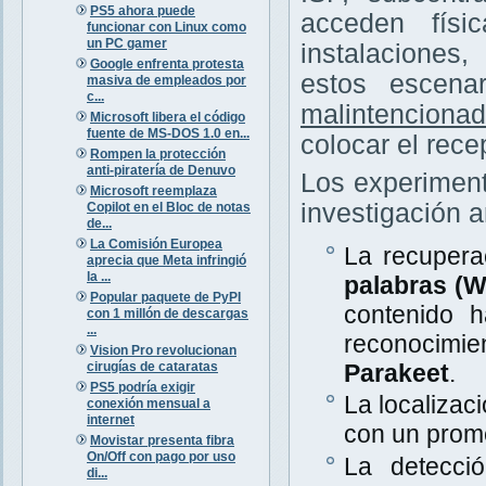
PS5 ahora puede
acceden físi
funcionar con Linux como
un PC gamer
instalaciones
Google enfrenta protesta
estos escena
masiva de empleados por
c...
malintenciona
Microsoft libera el código
fuente de MS-DOS 1.0 en...
colocar el rece
Rompen la protección
anti-piratería de Denuvo
Los experiment
Microsoft reemplaza
investigación a
Copilot en el Bloc de notas
de...
La Comisión Europea
La recupera
aprecia que Meta infringió
la ...
palabras (
Popular paquete de PyPI
contenido 
con 1 millón de descargas
...
reconocimi
Vision Pro revolucionan
cirugías de cataratas
Parakeet
.
PS5 podría exigir
La localizac
conexión mensual a
internet
con un prom
Movistar presenta fibra
On/Off con pago por uso
La detecció
di...