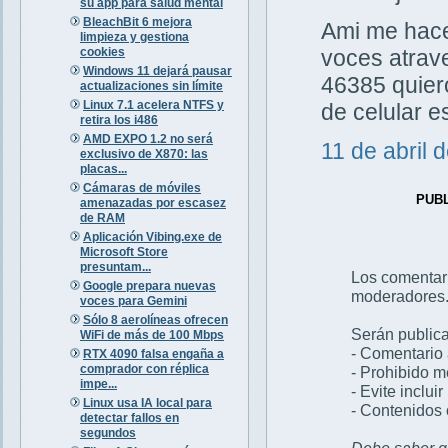
su app para salud mental
BleachBit 6 mejora
Ami me hacen
limpieza y gestiona
cookies
voces atrav
Windows 11 dejará pausar
46385 quiero
actualizaciones sin límite
Linux 7.1 acelera NTFS y
de celular 
retira los i486
AMD EXPO 1.2 no será
11 de abril 
exclusivo de X870: las
placas...
Cámaras de móviles
PUB
amenazadas por escasez
de RAM
Aplicación Vibing.exe de
Microsoft Store
presuntam...
Los comentar
Google prepara nuevas
moderadores
voces para Gemini
Sólo 8 aerolíneas ofrecen
Serán publica
WiFi de más de 100 Mbps
- Comentario 
RTX 4090 falsa engaña a
comprador con réplica
- Prohibido 
impe...
- Evite inclui
Linux usa IA local para
- Contenidos 
detectar fallos en
segundos
Debe saber qu