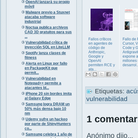
OpenAI lanzará su propio
móvil
Malware previo a Stuxnet
atacaba software
industrial
Noctua publica archivos
CAD 3D gratuitos para sus
...
Fallos críticos
Fallo de
Vulnerabilidad crítica de
en agentes de
Cursor, 
inyección SQL en LiteLLM
código de
Code y 
Anthropic,
Antigravi
Spotify lanza clases de
Google y
expone a
fitness
OpenAI
millones
Alerta en Linux por fallo
permiten RCE y
desarrol..
en PackageKit que
ata...
permit...
Vulnerabilidad en
Notepad++ permite a
atacantes bl...
Etiquetas:
acú
iPhone 20 sin bordes imita
vulnerabilidad
al Galaxy Edge
Samsung logra DRAM un
50% más densa bajo 10
nm
1 comentar
Udemy sufre un hackeo
por parte de ShinyHunters
co...
Anónimo dijo...
Samsung celebra 1 año de