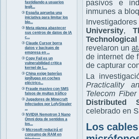
pasivos e ind
fastidiando a usuarios
legít...
inmunes a bloq
España aprueba una
iniciativa para limitar los
Investigador
blo...
Meta planea abastecer
University
,
T
sus centros de datos de IA
c...
Technologica
Claude Cursor borra
revelaron un
at
datos y backups de
empresa en ...
de internet de
Copy Fail es un
vulnerabilidad critica
de capturar co
kernel de L...
China exige baterías
La investigaci
ignífugas en coches
eléctrico...
Practicality 
Fraude masivo con SMS
Telecom Fiber
falsos de multas tráfico
Jugadores de Minecraft
Distributed
infectados por LofyStealer
...
celebrado en Sa
NVIDIA Nemotron 3 Nano
Omni dota de sentidos a
Los cables
los...
Microsoft reducirá el
consumo de RAM en
micrófono
Windows