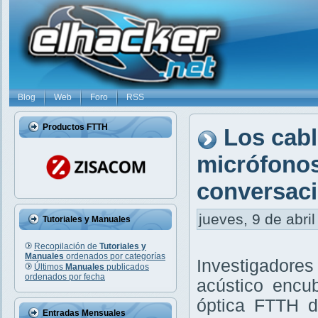
Blog
Web
Foro
RSS
Productos FTTH
Los cabl
micrófonos
conversaci
jueves, 9 de abril
Tutoriales y Manuales
Recopilación de
Tutoriales y
Manuales
ordenados por categorías
Investigadore
Últimos
Manuales
publicados
ordenados por fecha
acústico encub
óptica FTTH d
Entradas Mensuales