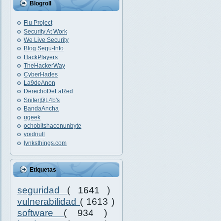
Blogroll
Flu Project
Security At Work
We Live Security
Blog Segu-Info
HackPlayers
TheHackerWay
CyberHades
La9deAnon
DerechoDeLaRed
Snifer@L4b's
BandaAncha
ugeek
ochobitshacenunbyte
voidnull
lynksthings.com
Etiquetas
seguridad
( 1641 )
vulnerabilidad
( 1613 )
software
( 934 )