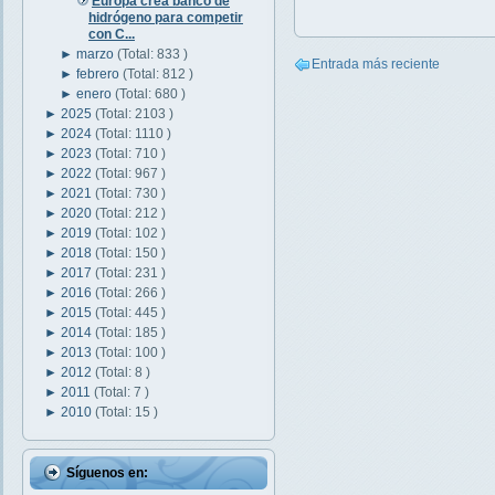
Europa crea banco de
hidrógeno para competir
con C...
►
marzo
(Total: 833 )
Entrada más reciente
►
febrero
(Total: 812 )
►
enero
(Total: 680 )
►
2025
(Total: 2103 )
►
2024
(Total: 1110 )
►
2023
(Total: 710 )
►
2022
(Total: 967 )
►
2021
(Total: 730 )
►
2020
(Total: 212 )
►
2019
(Total: 102 )
►
2018
(Total: 150 )
►
2017
(Total: 231 )
►
2016
(Total: 266 )
►
2015
(Total: 445 )
►
2014
(Total: 185 )
►
2013
(Total: 100 )
►
2012
(Total: 8 )
►
2011
(Total: 7 )
►
2010
(Total: 15 )
Síguenos en: