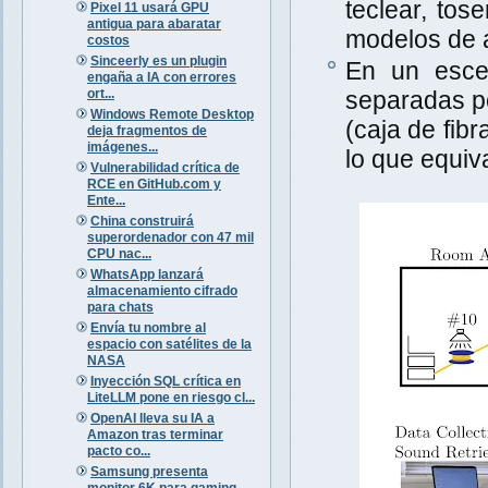
teclear, tos
Pixel 11 usará GPU
antigua para abaratar
modelos de a
costos
Sinceerly es un plugin
En un escen
engaña a IA con errores
ort...
separadas po
Windows Remote Desktop
(caja de fib
deja fragmentos de
imágenes...
lo que equiva
Vulnerabilidad crítica de
RCE en GitHub.com y
Ente...
China construirá
superordenador con 47 mil
CPU nac...
WhatsApp lanzará
almacenamiento cifrado
para chats
Envía tu nombre al
espacio con satélites de la
NASA
Inyección SQL crítica en
LiteLLM pone en riesgo cl...
OpenAI lleva su IA a
Amazon tras terminar
pacto co...
Samsung presenta
monitor 6K para gaming