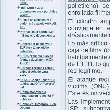
Pent...
polietileno), 
Intel Core 5 320:
enrollada firm
prometedor para portátiles
Windo...
El cilindro am
Cierre de Kodispain: el
addon más usado en Kodi
convierte en te
en...
Kernel Linux pierde 138
drásticamente 
mil líneas y decepciona a
...
Lo más crítico
Generador de malware
ELF para Linux elude
caja de fibra ó
detecció...
habitualmente 
ASUS presenta nuevas
fuentes de alimentación
de FTTH, lo q
TUF G...
Corsair ThermalProtect:
red legítimo.
cable diseñado para
evitar...
El ataque requ
El SoC Google Tensor G6
tendrá una GPU PowerVR
víctima (ONU
del...
Este es un vec
Cómo mantener la
seguridad en redes Wi-Fi
públicas
Las implement
Canonical integrará IA en
ISP, subcontr
Ubuntu