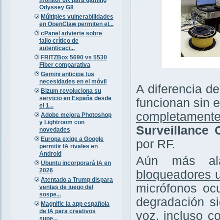
Odyssey G8
Múltiples vulnerabilidades
en OpenClaw permiten el...
cPanel advierte sobre
fallo crítico de
autenticaci...
FRITZBox 5690 vs 5530
Fiber comparativa
Gemini anticipa tus
necesidades en el móvil
A diferencia de
Bizum revoluciona su
servicio en España desde
funcionan sin e
el 1...
completamente
Adobe mejora Photoshop
y Lightroom con
Surveillance
novedades
Europa exige a Google
por RF.
permitir IA rivales en
Android
Aún más ala
Ubuntu incorporará IA en
2026
bloqueadores u
Atentado a Trump dispara
micrófonos ocu
ventas de juego del
sospe...
degradación si
Magnific la app española
de IA para creativos
voz, incluso c
supe...