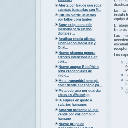
El cilin
drástica
Alerta por fraude que roba
cuentas bancarias con M...
Lo más c
instala 
GitHub pierde usuarios
equipo d
por fallos constantes
Sony exige conexión
El ataqu
mensual para juegos
Este es 
digitales ...
Las imp
Analista revela alianza
acceden
OpenAI con MediaTek y
escenar
Qual...
receptor
Nuevo sistema genera
Los expe
errores intencionales en
corr...
L
d
Nuevo ataque BlobPhish
P
roba credenciales de
L
inicio...
L
Meta transmitirá energía
m
solar desde el espacio pa...
E
Meta cobraría por guardar
u
chats en WhatsApp
IA supera en gasto a
salarios humanos
Amazon presenta IA que
vende por voz como un
humano
Nuevo grupo de