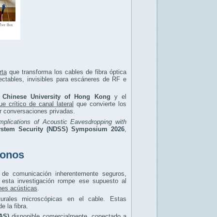
rta
que transforma los cables de fibra óptica
ctables, invisibles para escáneres de RF e
 Chinese University of Hong Kong
y el
ue crítico de canal lateral
que convierte los
r conversaciones privadas.
Implications of Acoustic Eavesdropping with
System Security (NDSS) Symposium 2026
,
fonos
 de comunicación inherentemente seguros,
 esta investigación rompe ese supuesto al
ones acústicas
.
urales microscópicas en el cable. Estas
 la fibra.
AS)
disponible comercialmente, conectado a