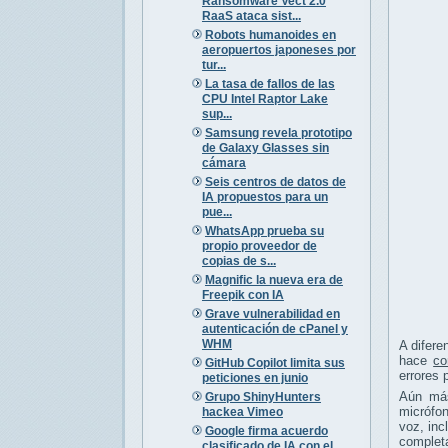
Ransomware Vect 2.0
RaaS ataca sist...
Robots humanoides en
aeropuertos japoneses por
tur...
La tasa de fallos de las
CPU Intel Raptor Lake
sup...
Samsung revela prototipo
de Galaxy Glasses sin
cámara
Seis centros de datos de
IA propuestos para un
pue...
WhatsApp prueba su
propio proveedor de
copias de s...
Magnific la nueva era de
Freepik con IA
Grave vulnerabilidad en
autenticación de cPanel y
WHM
A difere
hace
co
GitHub Copilot limita sus
errores 
peticiones en junio
Aún más
Grupo ShinyHunters
micrófon
hackea Vimeo
voz, inc
Google firma acuerdo
completa
clasificado de IA con el