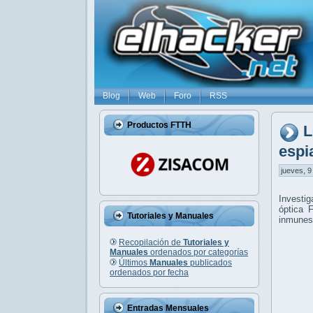
Blog
Web
Foro
RSS
Productos FTTH
L
espi
jueves, 9
Investig
óptica 
Tutoriales y Manuales
inmunes
Recopilación de
Tutoriales y
Manuales
ordenados por categorías
Últimos
Manuales
publicados
ordenados por fecha
Entradas Mensuales