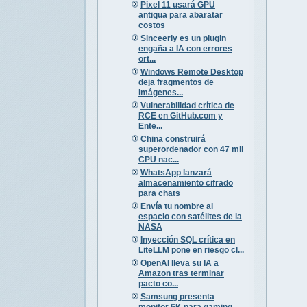
Pixel 11 usará GPU
antigua para abaratar
costos
Sinceerly es un plugin
engaña a IA con errores
ort...
Windows Remote Desktop
deja fragmentos de
imágenes...
Vulnerabilidad crítica de
RCE en GitHub.com y
Ente...
China construirá
superordenador con 47 mil
CPU nac...
WhatsApp lanzará
almacenamiento cifrado
para chats
Envía tu nombre al
espacio con satélites de la
NASA
Inyección SQL crítica en
LiteLLM pone en riesgo cl...
OpenAI lleva su IA a
Amazon tras terminar
pacto co...
Samsung presenta
monitor 6K para gaming