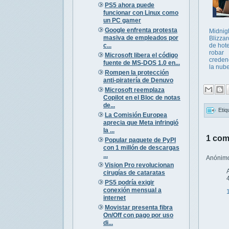
PS5 ahora puede
funcionar con Linux como
un PC gamer
Google enfrenta protesta
Midnig
masiva de empleados por
Blizzar
c...
de hot
robar
Microsoft libera el código
creden
fuente de MS-DOS 1.0 en...
la nub
Rompen la protección
anti-piratería de Denuvo
Microsoft reemplaza
Copilot en el Bloc de notas
de...
Etiq
La Comisión Europea
aprecia que Meta infringió
la ...
1 com
Popular paquete de PyPI
con 1 millón de descargas
...
Anónimo 
Vision Pro revolucionan
cirugías de cataratas
PS5 podría exigir
conexión mensual a
internet
Movistar presenta fibra
On/Off con pago por uso
di...