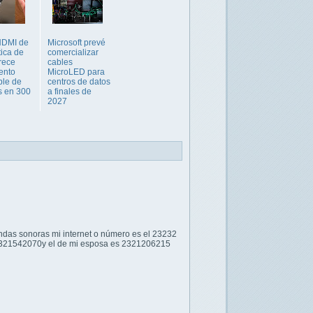
HDMI de
Microsoft prevé
tica de
comercializar
rece
cables
ento
MicroLED para
ble de
centros de datos
s en 300
a finales de
2027
ondas sonoras mi internet o número es el 23232
s 2321542070y el de mi esposa es 2321206215