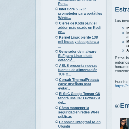
Pent...
Estr
Intel Core 5 320:
prometedor para portátiles
Windo...
Los inve
Cierre de Kodispain: el
addon más usado en Kodi
I
en...
I
a
Kernel Linux pierde 138
mil líneas y decepciona a
M
s
...
A
Generador de malware
ELF para Linux elude
Estos ha
detecció...
entorno
ASUS presenta nuevas
herrami
fuentes de alimentación
convenc
TUF G...
Corsair ThermalProtect:
Fuentes
cable diseñado para
https://
evitar...
El SoC Google Tensor G6
tendrá una GPU PowerVR
del...
Entr
Cómo mantener la
seguridad en redes Wi-Fi
públicas
Canonical integrará IA en
Ubuntu