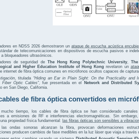
gadores en NDSS 2026 demostraron un
ataque de escucha acústica encubie
tándar de telecomunicaciones en dispositivos de escucha pasivos e indete
a bloqueadores ultrasónicos.
gadores de seguridad de
The Hong Kong Polytechnic University
,
The
ogical and Higher Education Institute of Hong Kong
revelaron un
ataq
e internet de fibra óptica comunes en micrófonos ocultos capaces de captura
tigación, titulada
“Hiding an Ear in Plain Sight: On the Practicality and 
 Fiber Optic Cables”
, fue presentada en el
Network and Distributed 
o en San Diego, California.
cables de fibra óptica convertidos en micró
 mucho tiempo, los cables de fibra óptica se han considerado canales
ntes a emisiones de RF e interferencias electromagnéticas. Sin embargo,
 una propiedad física fundamental:
las fibras ópticas son sensibles a vibraci
las ondas sonoras alcanzan la fibra, provocan deformaciones estruct
iones producen cambios de fase medibles en la luz láser que viaja a través de
torear estos cambios usando un sistema
Distributed Acoustic Sensing (D