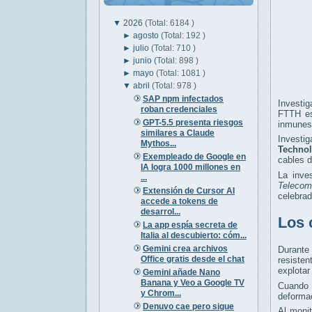
▼
2026
(Total: 6184 )
►
agosto
(Total: 192 )
►
julio
(Total: 710 )
►
junio
(Total: 898 )
►
mayo
(Total: 1081 )
▼
abril
(Total: 978 )
SAP npm infectados
Investi
roban credenciales
FTTH es
GPT-5.5 presenta riesgos
inmunes 
similares a Claude
Investi
Mythos...
Technol
Exempleado de Google en
cables d
IA logra 1000 millones en
La inves
...
Telecom
Extensión de Cursor AI
celebrad
accede a tokens de
desarrol...
Los 
La app espía secreta de
Italia al descubierto: cóm...
Gemini crea archivos
Durante
Office gratis desde el chat
resiste
explotar
Gemini añade Nano
Banana y Veo a Google TV
Cuando 
y Chrom...
deformac
Denuvo cae pero sigue
Al moni