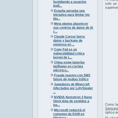
fastidiando a usuarios
solo un 
legít...
superior
España aprueba una
iniciativa para limitar los
blo...
Meta planea abastecer
sus centros de datos de IA
c...
Claude Cursor borra
datos y backups de
empresa en ...
Copy Fail es un
vulnerabilidad critica
kernel de L...
China exige baterías
ignífugas en coches
eléctrico...
Fraude masivo con SMS
falsos de multas tráfico
Jugadores de Minecraft
infectados por LofyStealer
...
NVIDIA Nemotron 3 Nano
Omni dota de sentidos a
Como la 
los...
Sensoria
Microsoft reducirá el
óptica e
consumo de RAM en
Windows