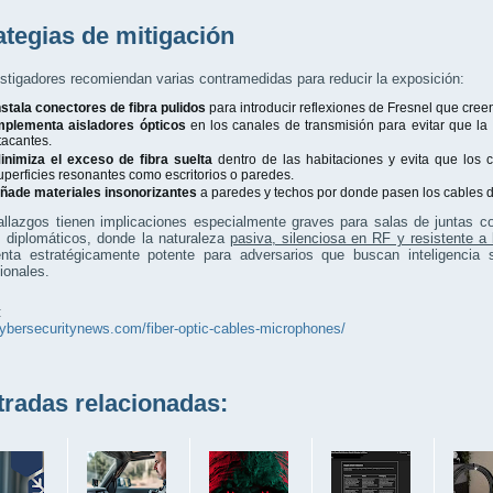
ategias de mitigación
stigadores recomiendan varias contramedidas para reducir la exposición:
nstala conectores de fibra pulidos
para introducir reflexiones de Fresnel que cre
mplementa aisladores ópticos
en los canales de transmisión para evitar que la 
tacantes.
inimiza el exceso de fibra suelta
dentro de las habitaciones y evita que los 
uperficies resonantes como escritorios o paredes.
ñade materiales insonorizantes
a paredes y techos por donde pasen los cables de
llazgos tienen implicaciones especialmente graves para salas de juntas co
s diplomáticos, donde la naturaleza
pasiva, silenciosa en RF y resistente a
enta estratégicamente potente para adversarios que buscan inteligencia 
ionales.
:
cybersecuritynews.com/fiber-optic-cables-microphones/
adas relacionadas: