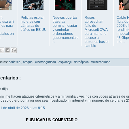
ht
Policías espían
Nuevas puertas
Rusos
Cable 
d usa wifi
mujeres con
traseras
aprovechan
fibra óp
eles para
cámaras de
permiten espiar
fallo de
500$ of
tráfico en EE UU
y controlar
Microsoft OWA
rendimi
ciales en
ordenadores
para mantener
impeca
e
gubernamentale
acceso a
48 Gbp
s
buzones tras el
met...
cambio...
uetas:
acústica
,
ataque
,
ciberseguridad
,
espionaje
,
fibraóptica
,
vulnerabilidad
entarios :
dijo...
Ami me hacen ataques cibernéticos y a mi familia y vecinos con voces atraves de 
46385 quiero por favor que sea investigado mi internet y mi número de celular e
11 de abril de 2026 a las 8:15
PUBLICAR UN COMENTARIO