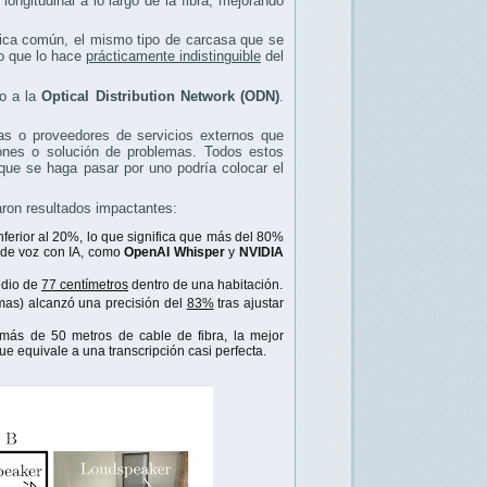
longitudinal a lo largo de la fibra, mejorando
tica común, el mismo tipo de carcasa que se
lo que lo hace
prácticamente indistinguible
del
mo a la
Optical Distribution Network (ODN)
.
as o proveedores de servicios externos que
ciones o solución de problemas. Todos estos
que se haga pasar por uno podría colocar el
jaron resultados impactantes:
nferior al 20%, lo que significa que más del 80%
 de voz con IA, como
OpenAI Whisper
y
NVIDIA
edio de
77 centímetros
dentro de una habitación.
rmas) alcanzó una precisión del
83%
tras ajustar
más de 50 metros de cable de fibra, la mejor
que equivale a una transcripción casi perfecta.