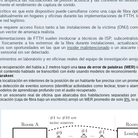
dro amplifica las fluctuaciones de presión acústica y las convierte en tensión 
mente el rendimiento de captura de sonido.
rítico es que este dispositivo puede camuflarse como una caja de fibra óp
habitualmente en hogares y oficinas durante las implementaciones de FTTH, 
e red legítimo.
e requiere acceso físico tanto a las instalaciones de la víctima (ONU) co
un vector de amenaza realista.
lementaciones de FTTH suelen involucrar a técnicos de ISP, subcontratist
 físicamente a los extremos de la fibra durante instalaciones, actualiza
ios son oportunidades en las que un
insider malintencionado
o un atacante 
 sensorial sin ser detectado.
rimentos en laboratorio y en oficinas reales del equipo de investigación arro
a recuperación del habla a 2 metros logró una
tasa de error de palabras (WER)
i
el contenido hablado se transcribió con éxito usando modelos de reconocimiento
arakeet
.
a localización en interiores de la posición de un hablante fue precisa con un prom
a detección de eventos sonoros (identificar actividades como teclear, toser o ala
odelos de aprendizaje profundo con el audio recuperado.
n un escenario real de oficina que abarcaba dos habitaciones separadas por 
bicación (caja de fibra bajo un escritorio) arrojó un WER promedio de solo
9%
, lo 