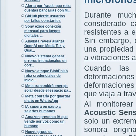
Alerta por fraude que roba
cuentas bancarias con M...
Durante much
GitHub pierde usuarios
por fallos constantes
considerado c
Sony exige conexión
resistentes a 
mensual para juegos
digitales ...
Sin embargo, 
Analista revela alianza
OpenAI con MediaTek y
una propiedad 
Qual...
a vibraciones 
Nuevo sistema genera
errores intencionales en
corr...
Cuando las 
Nuevo ataque BlobPhish
deformaciones
roba credenciales de
inicio...
deformaciones 
Meta transmitirá energía
solar desde el espacio pa...
que viaja a trav
Meta cobraría por guardar
chats en WhatsApp
Al monitorea
IA supera en gasto a
Acoustic Sens
salarios humanos
Amazon presenta IA que
solo un extrem
vende por voz como un
humano
sonora origin
Nuevo grupo de