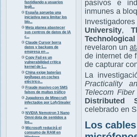
pasivos e ind
fastidiando a usuarios
legít...
inmunes a bloq
España aprueba una
iniciativa para limitar los
Investigador
blo...
Meta planea abastecer
University
,
T
sus centros de datos de IA
c...
Technologica
Claude Cursor borra
revelaron un
at
datos y backups de
empresa en ...
de internet de
Copy Fail es un
vulnerabilidad critica
de capturar co
kernel de L...
China exige baterías
La investigaci
ignífugas en coches
eléctrico...
Practicality 
Fraude masivo con SMS
Telecom Fiber
falsos de multas tráfico
Jugadores de Minecraft
Distributed
infectados por LofyStealer
...
celebrado en Sa
NVIDIA Nemotron 3 Nano
Omni dota de sentidos a
Los cables
los...
Microsoft reducirá el
consumo de RAM en
micrófono
Windows