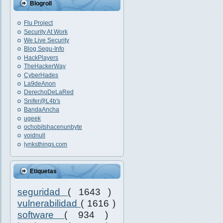
Blogroll
Flu Project
Security At Work
We Live Security
Blog Segu-Info
HackPlayers
TheHackerWay
CyberHades
La9deAnon
DerechoDeLaRed
Snifer@L4b's
BandaAncha
ugeek
ochobitshacenunbyte
voidnull
lynksthings.com
Etiquetas
seguridad
( 1643 )
vulnerabilidad
( 1616 )
software
( 934 )