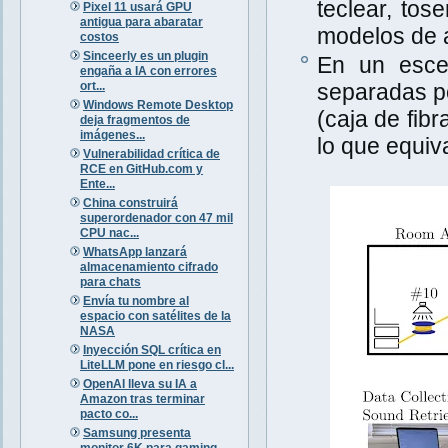
teclear, tos
Pixel 11 usará GPU
antigua para abaratar
modelos de a
costos
Sinceerly es un plugin
En un escen
engaña a IA con errores
ort...
separadas po
Windows Remote Desktop
(caja de fib
deja fragmentos de
imágenes...
lo que equiva
Vulnerabilidad crítica de
RCE en GitHub.com y
Ente...
China construirá
superordenador con 47 mil
CPU nac...
WhatsApp lanzará
almacenamiento cifrado
para chats
Envía tu nombre al
espacio con satélites de la
NASA
Inyección SQL crítica en
LiteLLM pone en riesgo cl...
OpenAI lleva su IA a
Amazon tras terminar
pacto co...
Samsung presenta
monitor 6K para gaming