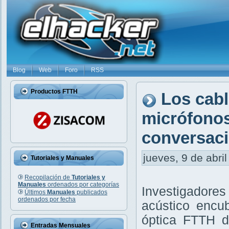
Blog
Web
Foro
RSS
Productos FTTH
Los cabl
micrófonos
conversaci
jueves, 9 de abril
Tutoriales y Manuales
Recopilación de
Tutoriales y
Manuales
ordenados por categorías
Investigadore
Últimos
Manuales
publicados
ordenados por fecha
acústico encub
óptica FTTH d
Entradas Mensuales