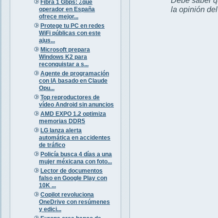
Fibra 1 Gbps: ¿qué
la opinión de
operador en España
ofrece mejor...
Protege tu PC en redes
WiFi públicas con este
ajus...
Microsoft prepara
Windows K2 para
reconquistar a s...
Agente de programación
con IA basado en Claude
Opu...
Top reproductores de
vídeo Android sin anuncios
AMD EXPO 1.2 optimiza
memorias DDR5
LG lanza alerta
automática en accidentes
de tráfico
Policía busca 4 días a una
mujer méxicana con foto...
Lector de documentos
falso en Google Play con
10K ...
Copilot revoluciona
OneDrive con resúmenes
y edici...