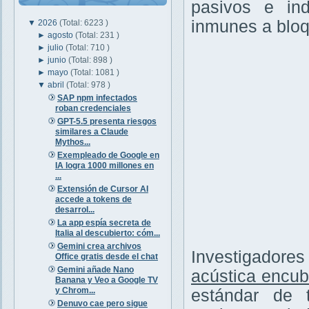
pasivos e ind
inmunes a bloq
▼
2026
(Total: 6223 )
►
agosto
(Total: 231 )
►
julio
(Total: 710 )
►
junio
(Total: 898 )
►
mayo
(Total: 1081 )
▼
abril
(Total: 978 )
SAP npm infectados
roban credenciales
GPT-5.5 presenta riesgos
similares a Claude
Mythos...
Exempleado de Google en
IA logra 1000 millones en
...
Extensión de Cursor AI
accede a tokens de
desarrol...
La app espía secreta de
Italia al descubierto: cóm...
Gemini crea archivos
Investigadore
Office gratis desde el chat
Gemini añade Nano
acústica encub
Banana y Veo a Google TV
y Chrom...
estándar de 
Denuvo cae pero sigue