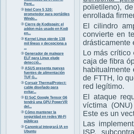
Pent...
polietileno), 
Intel Core 5 320:
enrollada firm
prometedor para portátiles
Windo...
El cilindro am
Cierre de Kodispain: el
addon más usado en Kodi
convierte en te
en...
Kernel Linux pierde 138
drásticamente 
mil líneas y decepciona a
...
Lo más crítico
Generador de malware
ELF para Linux elude
caja de fibra ó
detecció...
habitualmente 
ASUS presenta nuevas
fuentes de alimentación
de FTTH, lo q
TUF G...
Corsair ThermalProtect:
red legítimo.
cable diseñado para
evitar...
El ataque requ
El SoC Google Tensor G6
tendrá una GPU PowerVR
víctima (ONU
del...
Este es un vec
Cómo mantener la
seguridad en redes Wi-Fi
públicas
Las implement
Canonical integrará IA en
ISP, subcontr
Ubuntu