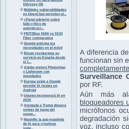
Odyssey G8
Múltiples vulnerabilidades
en OpenClaw permiten el...
cPanel advierte sobre
fallo crítico de
autenticaci...
FRITZBox 5690 vs 5530
Fiber comparativa
Gemini anticipa tus
necesidades en el móvil
A diferencia de
Bizum revoluciona su
servicio en España desde
funcionan sin e
el 1...
completamente
Adobe mejora Photoshop
y Lightroom con
Surveillance
novedades
Europa exige a Google
por RF.
permitir IA rivales en
Android
Aún más ala
Ubuntu incorporará IA en
2026
bloqueadores u
Atentado a Trump dispara
micrófonos ocu
ventas de juego del
sospe...
degradación si
Magnific la app española
de IA para creativos
voz, incluso c
supe...