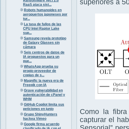
superiores a 5
Ransomware Vect 2.0
RaaS ataca sist...
Robots humanoides en
aeropuertos japoneses por
tur...
La tasa de fallos de las
CPU Intel Raptor Lake
sup...
Samsung revela prototipo
de Galaxy Glasses sin
cámara
Seis centros de datos de
IA propuestos para un
pue...
WhatsApp prueba su
propio proveedor de
copias de s...
Magnific la nueva era de
Freepik con IA
Grave vulnerabilidad en
autenticación de cPanel y
WHM
GitHub Copilot limita sus
peticiones en junio
Como la fibra
Grupo ShinyHunters
capturar el ha
hackea Vimeo
Google firma acuerdo
Sensorial” per
clasificado de IA con el