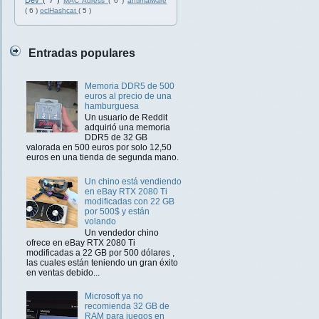
Dev
( 7 )
MAC Adress
( 6 )
antimalware
( 6 )
oclHashcat
( 5 )
Entradas populares
Memoria DDR5 de 500
euros al precio de una
hamburguesa
Un usuario de Reddit
adquirió una memoria
DDR5 de 32 GB
valorada en 500 euros por solo 12,50
euros en una tienda de segunda mano.
Un chino está vendiendo
en eBay RTX 2080 Ti
modificadas con 22 GB
por 500$ y están
volando
Un vendedor chino
ofrece en eBay RTX 2080 Ti
modificadas a 22 GB por 500 dólares ,
las cuales están teniendo un gran éxito
en ventas debido...
Microsoft ya no
recomienda 32 GB de
RAM para juegos en