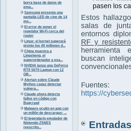
borra base de datos de
pasen los ca
emp...
Samsung presenta una
Estos hallazg
pantalla LED de cine de 14
me...
salas de junt
El error de poner el
repetidor Wi-Fi cerca del
entornos diplo
router
RF y resisten
Linux: el kernel superará
pronto los 40 millones d...
herramienta 
China muestra a
Lingsheng, el
buscan inteli
superordenador a exa...
convencionales
NVIDIA lanza una GeForce
RTX 5070 Laptop con 12
GB...
Alertan sobre Claude
Fuentes:
Mythos capaz detectar
vulnera...
https://cybers
Claude ahora detecta
fallos en código con
Bugcrawl
Malware oculto en app con
un millón de descargas: ...
El legendario emulador de
Entradas 
Nintendo ZSNES
reescrito...