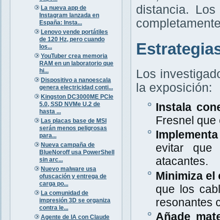
distancia. Lo
La nueva app de
Instagram lanzada en
completamente 
España: Insta...
Lenovo vende portátiles
de 120 Hz, pero cuando
Estrategia
los...
YouTuber crea memoria
RAM en un laboratorio que
hi...
Los investigad
Dispositivo a nanoescala
la exposición:
genera electricidad conti...
Kingston DC3000ME PCIe
5.0, SSD NVMe U.2 de
Instala con
hasta ...
Fresnel que
Las placas base de MSI
serán menos peligrosas
Implementa 
para...
Nueva campaña de
evitar que
BlueNoroff usa PowerShell
atacantes.
sin arc...
Nuevo malware usa
Minimiza el 
ofuscación y entrega de
carga po...
que los cab
La comunidad de
resonantes c
impresión 3D se organiza
contra le...
Añade mate
Agente de IA con Claude