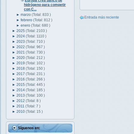
Europa crea banco de
hidrógeno para competir
con C...
►
marzo
(Total: 833 )
Entrada más reciente
►
febrero
(Total: 812 )
►
enero
(Total: 680 )
►
2025
(Total: 2103 )
►
2024
(Total: 1110 )
►
2023
(Total: 710 )
►
2022
(Total: 967 )
►
2021
(Total: 730 )
►
2020
(Total: 212 )
►
2019
(Total: 102 )
►
2018
(Total: 150 )
►
2017
(Total: 231 )
►
2016
(Total: 266 )
►
2015
(Total: 445 )
►
2014
(Total: 185 )
►
2013
(Total: 100 )
►
2012
(Total: 8 )
►
2011
(Total: 7 )
►
2010
(Total: 15 )
Síguenos en: