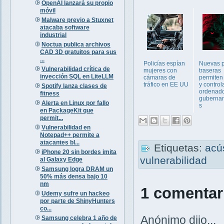
OpenAI lanzará su propio
móvil
Malware previo a Stuxnet
atacaba software
industrial
Noctua publica archivos
CAD 3D gratuitos para sus
...
Policías espían
Nuevas p
Vulnerabilidad crítica de
mujeres con
traseras
inyección SQL en LiteLLM
cámaras de
permiten
tráfico en EE UU
y control
Spotify lanza clases de
ordenad
fitness
guberna
Alerta en Linux por fallo
s
en PackageKit que
permit...
Vulnerabilidad en
Notepad++ permite a
atacantes bl...
Etiquetas:
acú
iPhone 20 sin bordes imita
vulnerabilidad
al Galaxy Edge
Samsung logra DRAM un
50% más densa bajo 10
nm
1 comentar
Udemy sufre un hackeo
por parte de ShinyHunters
co...
Anónimo dijo...
Samsung celebra 1 año de