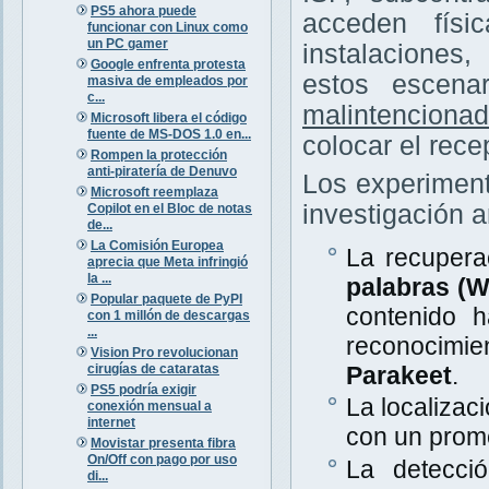
PS5 ahora puede
acceden físi
funcionar con Linux como
un PC gamer
instalaciones
Google enfrenta protesta
estos escena
masiva de empleados por
c...
malintenciona
Microsoft libera el código
fuente de MS-DOS 1.0 en...
colocar el rece
Rompen la protección
anti-piratería de Denuvo
Los experiment
Microsoft reemplaza
investigación a
Copilot en el Bloc de notas
de...
La Comisión Europea
La recupera
aprecia que Meta infringió
la ...
palabras (
Popular paquete de PyPI
contenido 
con 1 millón de descargas
...
reconocimi
Vision Pro revolucionan
cirugías de cataratas
Parakeet
.
PS5 podría exigir
La localizac
conexión mensual a
internet
con un prom
Movistar presenta fibra
On/Off con pago por uso
La detecció
di...