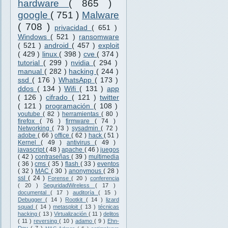
hardware
( 865 )
google
( 751 )
Malware
( 708 )
privacidad
( 651 )
Windows
( 521 )
ransomware
( 521 )
android
( 457 )
exploit
( 429 )
linux
( 398 )
cve
( 374 )
tutorial
( 299 )
nvidia
( 294 )
manual
( 282 )
hacking
( 244 )
ssd
( 176 )
WhatsApp
( 173 )
ddos
( 134 )
Wifi
( 131 )
app
( 126 )
cifrado
( 121 )
twitter
( 121 )
programación
( 108 )
youtube
( 82 )
herramientas
( 80 )
firefox
( 76 )
firmware
( 74 )
Networking
( 73 )
sysadmin
( 72 )
adobe
( 66 )
office
( 62 )
hack
( 51 )
Kernel
( 49 )
antivirus
( 49 )
javascript
( 48 )
apache
( 46 )
juegos
( 42 )
contraseñas
( 39 )
multimedia
( 36 )
cms
( 35 )
flash
( 33 )
eventos
( 32 )
MAC
( 30 )
anonymous
( 28 )
ssl
( 24 )
Forense
( 20 )
conferencia
( 20 )
SeguridadWireless
( 17 )
documental
( 17 )
auditoría
( 15 )
Debugger
( 14 )
Rootkit
( 14 )
lizard
squad
( 14 )
metasploit
( 13 )
técnicas
hacking
( 13 )
Virtualización
( 11 )
delitos
( 11 )
reversing
( 10 )
adamo
( 9 )
Ehn-