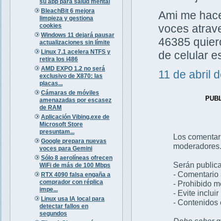
su app para salud mental
BleachBit 6 mejora
Ami me hacen
limpieza y gestiona
cookies
voces atrav
Windows 11 dejará pausar
46385 quiero
actualizaciones sin límite
Linux 7.1 acelera NTFS y
de celular 
retira los i486
AMD EXPO 1.2 no será
11 de abril 
exclusivo de X870: las
placas...
Cámaras de móviles
PUB
amenazadas por escasez
de RAM
Aplicación Vibing.exe de
Microsoft Store
presuntam...
Los comentar
Google prepara nuevas
moderadores
voces para Gemini
Sólo 8 aerolíneas ofrecen
Serán publica
WiFi de más de 100 Mbps
- Comentario 
RTX 4090 falsa engaña a
comprador con réplica
- Prohibido 
impe...
- Evite inclui
Linux usa IA local para
- Contenidos 
detectar fallos en
segundos
Debe saber qu