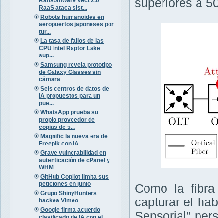
superiores a 5
Ransomware Vect 2.0
RaaS ataca sist...
Robots humanoides en
aeropuertos japoneses por
tur...
La tasa de fallos de las
CPU Intel Raptor Lake
sup...
Samsung revela prototipo
de Galaxy Glasses sin
cámara
Seis centros de datos de
IA propuestos para un
pue...
WhatsApp prueba su
propio proveedor de
copias de s...
Magnific la nueva era de
Freepik con IA
Grave vulnerabilidad en
autenticación de cPanel y
WHM
GitHub Copilot limita sus
peticiones en junio
Como la fibra
Grupo ShinyHunters
capturar el ha
hackea Vimeo
Google firma acuerdo
Sensorial” per
clasificado de IA con el