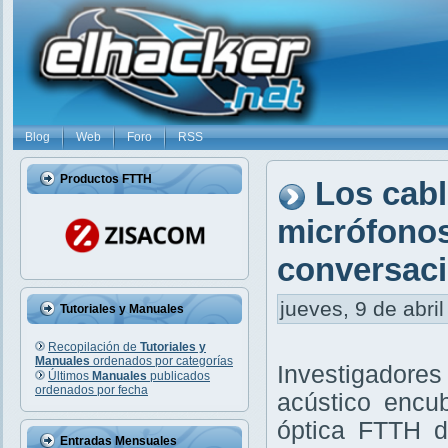
Blog
Web
Foro
RSS
Productos FTTH
Los cabl
micrófonos
conversaci
jueves, 9 de abril
Tutoriales y Manuales
Recopilación de
Tutoriales y
Manuales
ordenados por categorías
Investigadore
Últimos
Manuales
publicados
ordenados por fecha
acústico encub
óptica FTTH d
Entradas Mensuales