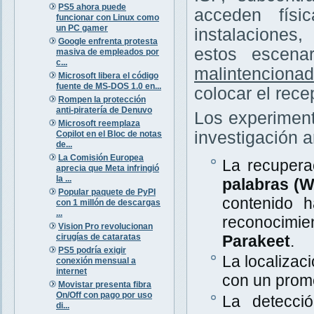
PS5 ahora puede
acceden físi
funcionar con Linux como
un PC gamer
instalaciones
Google enfrenta protesta
estos escena
masiva de empleados por
c...
malintenciona
Microsoft libera el código
fuente de MS-DOS 1.0 en...
colocar el rece
Rompen la protección
anti-piratería de Denuvo
Los experiment
Microsoft reemplaza
investigación a
Copilot en el Bloc de notas
de...
La Comisión Europea
La recupera
aprecia que Meta infringió
la ...
palabras (
Popular paquete de PyPI
contenido 
con 1 millón de descargas
...
reconocimi
Vision Pro revolucionan
cirugías de cataratas
Parakeet
.
PS5 podría exigir
La localizac
conexión mensual a
internet
con un prom
Movistar presenta fibra
On/Off con pago por uso
La detecció
di...