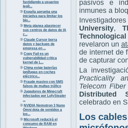
pasivos e ind
fastidiando a usuarios
legít...
inmunes a bloq
España aprueba una
iniciativa para limitar los
Investigador
blo...
Meta planea abastecer
University
,
T
sus centros de datos de IA
c...
Technologica
Claude Cursor borra
revelaron un
at
datos y backups de
empresa en ...
de internet de
Copy Fail es un
vulnerabilidad critica
de capturar co
kernel de L...
China exige baterías
La investigaci
ignífugas en coches
eléctrico...
Practicality 
Fraude masivo con SMS
Telecom Fiber
falsos de multas tráfico
Jugadores de Minecraft
Distributed
infectados por LofyStealer
...
celebrado en Sa
NVIDIA Nemotron 3 Nano
Omni dota de sentidos a
Los cables
los...
Microsoft reducirá el
consumo de RAM en
micrófono
Windows