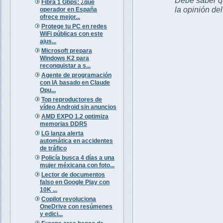
Fibra 1 Gbps: ¿qué
la opinión de
operador en España
ofrece mejor...
Protege tu PC en redes
WiFi públicas con este
ajus...
Microsoft prepara
Windows K2 para
reconquistar a s...
Agente de programación
con IA basado en Claude
Opu...
Top reproductores de
vídeo Android sin anuncios
AMD EXPO 1.2 optimiza
memorias DDR5
LG lanza alerta
automática en accidentes
de tráfico
Policía busca 4 días a una
mujer méxicana con foto...
Lector de documentos
falso en Google Play con
10K ...
Copilot revoluciona
OneDrive con resúmenes
y edici...