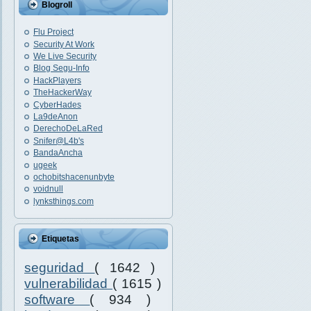
Blogroll
Flu Project
Security At Work
We Live Security
Blog Segu-Info
HackPlayers
TheHackerWay
CyberHades
La9deAnon
DerechoDeLaRed
Snifer@L4b's
BandaAncha
ugeek
ochobitshacenunbyte
voidnull
lynksthings.com
Etiquetas
seguridad
( 1642 )
vulnerabilidad
( 1615 )
software
( 934 )