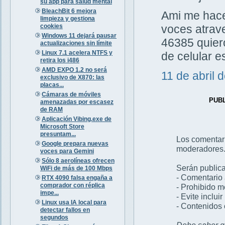
su app para salud mental
BleachBit 6 mejora
Ami me hacen
limpieza y gestiona
cookies
voces atrav
Windows 11 dejará pausar
46385 quiero
actualizaciones sin límite
Linux 7.1 acelera NTFS y
de celular 
retira los i486
AMD EXPO 1.2 no será
11 de abril 
exclusivo de X870: las
placas...
Cámaras de móviles
PUB
amenazadas por escasez
de RAM
Aplicación Vibing.exe de
Microsoft Store
presuntam...
Los comentar
Google prepara nuevas
moderadores
voces para Gemini
Sólo 8 aerolíneas ofrecen
Serán publica
WiFi de más de 100 Mbps
- Comentario 
RTX 4090 falsa engaña a
comprador con réplica
- Prohibido 
impe...
- Evite inclui
Linux usa IA local para
- Contenidos 
detectar fallos en
segundos
Debe saber qu