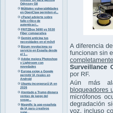
Odyssey G8
Múltiples vulnerabilidades
en OpenClaw permiten el...
cPanel advierte sobre
fallo crítico de
autenticaci...
FRITZBox 5690 vs 5530
Fiber comparativa
Gemini anticipa tus
necesidades en el móvil
A diferencia de
Bizum revoluciona su
servicio en España desde
funcionan sin e
el 1...
completamente
Adobe mejora Photoshop
y Lightroom con
Surveillance
novedades
Europa exige a Google
por RF.
permitir IA rivales en
Android
Aún más ala
Ubuntu incorporará IA en
2026
bloqueadores u
Atentado a Trump dispara
micrófonos ocu
ventas de juego del
sospe...
degradación si
Magnific la app española
de IA para creativos
voz, incluso c
supe...