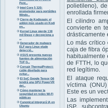
Pent...
polietileno), 
Intel Core 5 320:
enrollada firm
prometedor para portátiles
Windo...
El cilindro am
Cierre de Kodispain: el
addon más usado en Kodi
convierte en te
en...
Kernel Linux pierde 138
drásticamente 
mil líneas y decepciona a
...
Lo más crítico
Generador de malware
ELF para Linux elude
caja de fibra ó
detecció...
habitualmente 
ASUS presenta nuevas
fuentes de alimentación
de FTTH, lo q
TUF G...
Corsair ThermalProtect:
red legítimo.
cable diseñado para
evitar...
El ataque requ
El SoC Google Tensor G6
tendrá una GPU PowerVR
víctima (ONU
del...
Este es un vec
Cómo mantener la
seguridad en redes Wi-Fi
públicas
Las implement
Canonical integrará IA en
ISP, subcontr
Ubuntu