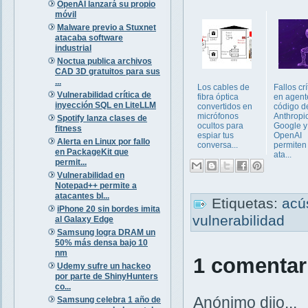
OpenAI lanzará su propio
móvil
Malware previo a Stuxnet
atacaba software
industrial
Noctua publica archivos
CAD 3D gratuitos para sus
...
Los cables de
Fallos crí
Vulnerabilidad crítica de
fibra óptica
en agent
inyección SQL en LiteLLM
convertidos en
código d
micrófonos
Anthropic
Spotify lanza clases de
ocultos para
Google y
fitness
espiar tus
OpenAI
Alerta en Linux por fallo
conversa...
permiten
en PackageKit que
ata...
permit...
Vulnerabilidad en
Notepad++ permite a
atacantes bl...
Etiquetas:
acú
iPhone 20 sin bordes imita
vulnerabilidad
al Galaxy Edge
Samsung logra DRAM un
50% más densa bajo 10
nm
1 comentar
Udemy sufre un hackeo
por parte de ShinyHunters
co...
Anónimo dijo...
Samsung celebra 1 año de