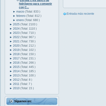
Europa crea banco de
hidrógeno para competir
con C...
►
marzo
(Total: 833 )
Entrada más reciente
►
febrero
(Total: 812 )
►
enero
(Total: 680 )
►
2025
(Total: 2103 )
►
2024
(Total: 1110 )
►
2023
(Total: 710 )
►
2022
(Total: 967 )
►
2021
(Total: 730 )
►
2020
(Total: 212 )
►
2019
(Total: 102 )
►
2018
(Total: 150 )
►
2017
(Total: 231 )
►
2016
(Total: 266 )
►
2015
(Total: 445 )
►
2014
(Total: 185 )
►
2013
(Total: 100 )
►
2012
(Total: 8 )
►
2011
(Total: 7 )
►
2010
(Total: 15 )
Síguenos en: