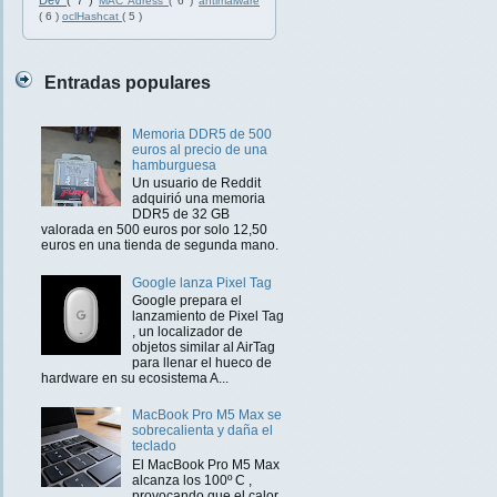
Dev
( 7 )
MAC Adress
( 6 )
antimalware
( 6 )
oclHashcat
( 5 )
Entradas populares
Memoria DDR5 de 500
euros al precio de una
hamburguesa
Un usuario de Reddit
adquirió una memoria
DDR5 de 32 GB
valorada en 500 euros por solo 12,50
euros en una tienda de segunda mano.
Google lanza Pixel Tag
Google prepara el
lanzamiento de Pixel Tag
, un localizador de
objetos similar al AirTag
para llenar el hueco de
hardware en su ecosistema A...
MacBook Pro M5 Max se
sobrecalienta y daña el
teclado
El MacBook Pro M5 Max
alcanza los 100º C ,
provocando que el calor