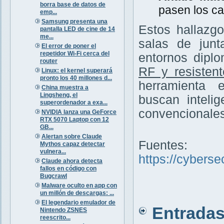
borra base de datos de
pasen los ca
emp...
Samsung presenta una
Estos hallazg
pantalla LED de cine de 14
me...
salas de junt
El error de poner el
repetidor Wi-Fi cerca del
entornos diplo
router
RF y resisten
Linux: el kernel superará
pronto los 40 millones d...
herramienta 
China muestra a
Lingsheng, el
buscan inteli
superordenador a exa...
convencionales
NVIDIA lanza una GeForce
RTX 5070 Laptop con 12
GB...
Alertan sobre Claude
Fuentes:
Mythos capaz detectar
vulnera...
https://cybers
Claude ahora detecta
fallos en código con
Bugcrawl
Malware oculto en app con
un millón de descargas: ...
El legendario emulador de
Entradas 
Nintendo ZSNES
reescrito...