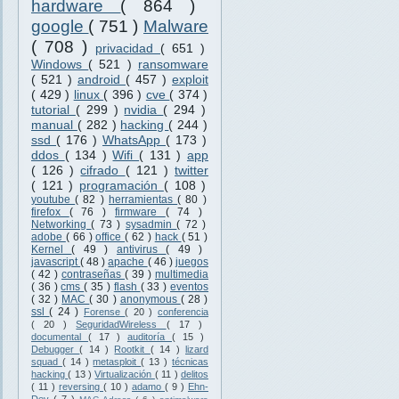
hardware
( 864 )
google
( 751 )
Malware
( 708 )
privacidad
( 651 )
Windows
( 521 )
ransomware
( 521 )
android
( 457 )
exploit
( 429 )
linux
( 396 )
cve
( 374 )
tutorial
( 299 )
nvidia
( 294 )
manual
( 282 )
hacking
( 244 )
ssd
( 176 )
WhatsApp
( 173 )
ddos
( 134 )
Wifi
( 131 )
app
( 126 )
cifrado
( 121 )
twitter
( 121 )
programación
( 108 )
youtube
( 82 )
herramientas
( 80 )
firefox
( 76 )
firmware
( 74 )
Networking
( 73 )
sysadmin
( 72 )
adobe
( 66 )
office
( 62 )
hack
( 51 )
Kernel
( 49 )
antivirus
( 49 )
javascript
( 48 )
apache
( 46 )
juegos
( 42 )
contraseñas
( 39 )
multimedia
( 36 )
cms
( 35 )
flash
( 33 )
eventos
( 32 )
MAC
( 30 )
anonymous
( 28 )
ssl
( 24 )
Forense
( 20 )
conferencia
( 20 )
SeguridadWireless
( 17 )
documental
( 17 )
auditoría
( 15 )
Debugger
( 14 )
Rootkit
( 14 )
lizard
squad
( 14 )
metasploit
( 13 )
técnicas
hacking
( 13 )
Virtualización
( 11 )
delitos
( 11 )
reversing
( 10 )
adamo
( 9 )
Ehn-