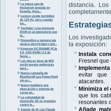
distancia. Lo
La nueva app de
Instagram lanzada en
completamente 
España: Insta...
Lenovo vende portátiles
de 120 Hz, pero cuando
Estrategia
los...
YouTuber crea memoria
RAM en un laboratorio que
hi...
Los investigad
Dispositivo a nanoescala
la exposición:
genera electricidad conti...
Kingston DC3000ME PCIe
5.0, SSD NVMe U.2 de
Instala con
hasta ...
Fresnel que
Las placas base de MSI
serán menos peligrosas
Implementa 
para...
Nueva campaña de
evitar que
BlueNoroff usa PowerShell
atacantes.
sin arc...
Nuevo malware usa
Minimiza el 
ofuscación y entrega de
carga po...
que los cab
La comunidad de
resonantes c
impresión 3D se organiza
contra le...
Añade mate
Agente de IA con Claude