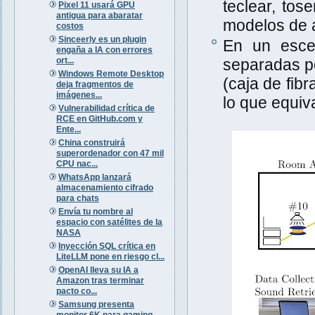
teclear, tos
Pixel 11 usará GPU
antigua para abaratar
modelos de a
costos
Sinceerly es un plugin
En un escen
engaña a IA con errores
ort...
separadas po
Windows Remote Desktop
(caja de fib
deja fragmentos de
imágenes...
lo que equiva
Vulnerabilidad crítica de
RCE en GitHub.com y
Ente...
China construirá
superordenador con 47 mil
CPU nac...
WhatsApp lanzará
almacenamiento cifrado
para chats
Envía tu nombre al
espacio con satélites de la
NASA
Inyección SQL crítica en
LiteLLM pone en riesgo cl...
OpenAI lleva su IA a
Amazon tras terminar
pacto co...
Samsung presenta
monitor 6K para gaming