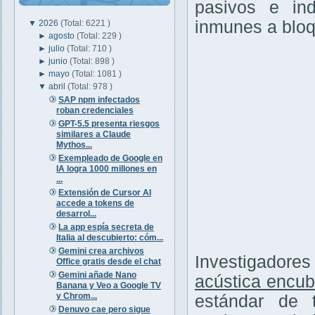
pasivos e ind
inmunes a bloq
▼
2026
(Total: 6221 )
►
agosto
(Total: 229 )
►
julio
(Total: 710 )
►
junio
(Total: 898 )
►
mayo
(Total: 1081 )
▼
abril
(Total: 978 )
SAP npm infectados
roban credenciales
GPT-5.5 presenta riesgos
similares a Claude
Mythos...
Exempleado de Google en
IA logra 1000 millones en
...
Extensión de Cursor AI
accede a tokens de
desarrol...
La app espía secreta de
Italia al descubierto: cóm...
Gemini crea archivos
Investigadore
Office gratis desde el chat
Gemini añade Nano
acústica encub
Banana y Veo a Google TV
y Chrom...
estándar de 
Denuvo cae pero sigue