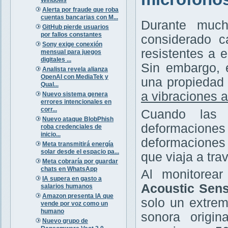
Alerta por fraude que roba
cuentas bancarias con M...
Durante much
GitHub pierde usuarios
por fallos constantes
considerado c
Sony exige conexión
resistentes a 
mensual para juegos
digitales ...
Sin embargo, 
Analista revela alianza
OpenAI con MediaTek y
una propiedad 
Qual...
a vibraciones 
Nuevo sistema genera
errores intencionales en
corr...
Cuando las 
Nuevo ataque BlobPhish
deformaciones
roba credenciales de
inicio...
deformaciones 
Meta transmitirá energía
solar desde el espacio pa...
que viaja a trav
Meta cobraría por guardar
chats en WhatsApp
Al monitorea
IA supera en gasto a
Acoustic Sens
salarios humanos
Amazon presenta IA que
solo un extrem
vende por voz como un
humano
sonora origin
Nuevo grupo de