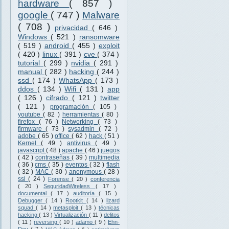
hardware
( 857 )
google
( 747 )
Malware
( 708 )
privacidad
( 646 )
Windows
( 521 )
ransomware
( 519 )
android
( 455 )
exploit
( 420 )
linux
( 391 )
cve
( 374 )
tutorial
( 299 )
nvidia
( 291 )
manual
( 282 )
hacking
( 244 )
ssd
( 174 )
WhatsApp
( 173 )
ddos
( 134 )
Wifi
( 131 )
app
( 126 )
cifrado
( 121 )
twitter
( 121 )
programación
( 105 )
youtube
( 82 )
herramientas
( 80 )
firefox
( 76 )
Networking
( 73 )
firmware
( 73 )
sysadmin
( 72 )
adobe
( 65 )
office
( 62 )
hack
( 51 )
Kernel
( 49 )
antivirus
( 49 )
javascript
( 48 )
apache
( 46 )
juegos
( 42 )
contraseñas
( 39 )
multimedia
( 36 )
cms
( 35 )
eventos
( 32 )
flash
( 32 )
MAC
( 30 )
anonymous
( 28 )
ssl
( 24 )
Forense
( 20 )
conferencia
( 20 )
SeguridadWireless
( 17 )
documental
( 17 )
auditoría
( 15 )
Debugger
( 14 )
Rootkit
( 14 )
lizard
squad
( 14 )
metasploit
( 13 )
técnicas
hacking
( 13 )
Virtualización
( 11 )
delitos
( 11 )
reversing
( 10 )
adamo
( 9 )
Ehn-