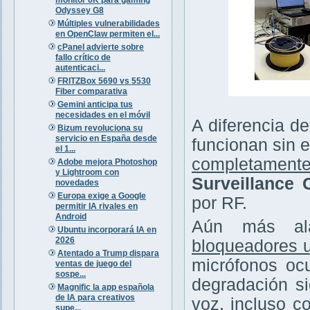
Odyssey G8
Múltiples vulnerabilidades
en OpenClaw permiten el...
cPanel advierte sobre
fallo crítico de
autenticaci...
FRITZBox 5690 vs 5530
Fiber comparativa
Gemini anticipa tus
necesidades en el móvil
A diferencia de
Bizum revoluciona su
servicio en España desde
funcionan sin e
el 1...
completamente
Adobe mejora Photoshop
y Lightroom con
Surveillance
novedades
Europa exige a Google
por RF.
permitir IA rivales en
Android
Aún más ala
Ubuntu incorporará IA en
2026
bloqueadores u
Atentado a Trump dispara
micrófonos ocu
ventas de juego del
sospe...
degradación si
Magnific la app española
de IA para creativos
voz, incluso c
supe...