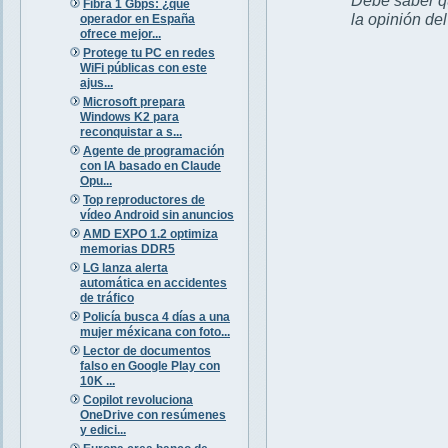
Fibra 1 Gbps: ¿qué
la opinión de
operador en España
ofrece mejor...
Protege tu PC en redes
WiFi públicas con este
ajus...
Microsoft prepara
Windows K2 para
reconquistar a s...
Agente de programación
con IA basado en Claude
Opu...
Top reproductores de
vídeo Android sin anuncios
AMD EXPO 1.2 optimiza
memorias DDR5
LG lanza alerta
automática en accidentes
de tráfico
Policía busca 4 días a una
mujer méxicana con foto...
Lector de documentos
falso en Google Play con
10K ...
Copilot revoluciona
OneDrive con resúmenes
y edici...