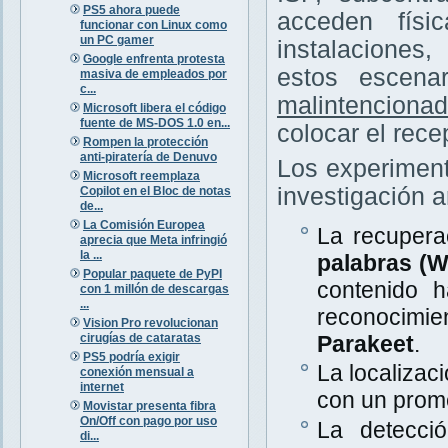
PS5 ahora puede
acceden físi
funcionar con Linux como
un PC gamer
instalaciones
Google enfrenta protesta
estos escena
masiva de empleados por
c...
malintenciona
Microsoft libera el código
fuente de MS-DOS 1.0 en...
colocar el rece
Rompen la protección
anti-piratería de Denuvo
Los experiment
Microsoft reemplaza
investigación a
Copilot en el Bloc de notas
de...
La Comisión Europea
La recupera
aprecia que Meta infringió
la ...
palabras (
Popular paquete de PyPI
contenido 
con 1 millón de descargas
...
reconocimi
Vision Pro revolucionan
cirugías de cataratas
Parakeet
.
PS5 podría exigir
La localizac
conexión mensual a
internet
con un prom
Movistar presenta fibra
On/Off con pago por uso
La detecció
di...