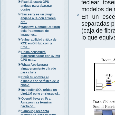
teclear, tos
Pixel 11 usará GPU
antigua para abaratar
modelos de a
costos
Sinceerly es un plugin
En un escen
engaña a IA con errores
ort...
separadas po
Windows Remote Desktop
(caja de fib
deja fragmentos de
imágenes...
lo que equiva
Vulnerabilidad crítica de
RCE en GitHub.com y
Ente...
China construirá
superordenador con 47 mil
CPU nac...
WhatsApp lanzará
almacenamiento cifrado
para chats
Envía tu nombre al
espacio con satélites de la
NASA
Inyección SQL crítica en
LiteLLM pone en riesgo cl...
OpenAI lleva su IA a
Amazon tras terminar
pacto co...
Samsung presenta
monitor 6K para gaming