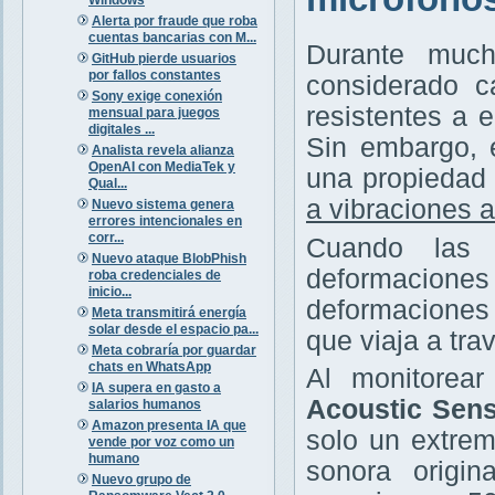
Alerta por fraude que roba
cuentas bancarias con M...
Durante much
GitHub pierde usuarios
por fallos constantes
considerado c
Sony exige conexión
resistentes a 
mensual para juegos
digitales ...
Sin embargo, 
Analista revela alianza
OpenAI con MediaTek y
una propiedad 
Qual...
a vibraciones 
Nuevo sistema genera
errores intencionales en
corr...
Cuando las 
Nuevo ataque BlobPhish
deformaciones
roba credenciales de
inicio...
deformaciones 
Meta transmitirá energía
solar desde el espacio pa...
que viaja a trav
Meta cobraría por guardar
chats en WhatsApp
Al monitorea
IA supera en gasto a
Acoustic Sens
salarios humanos
Amazon presenta IA que
solo un extrem
vende por voz como un
humano
sonora origin
Nuevo grupo de