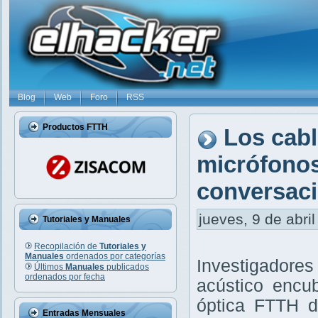
Blog
Web
Foro
RSS
Productos FTTH
Los cabl
micrófonos
conversaci
jueves, 9 de abril
Tutoriales y Manuales
Recopilación de
Tutoriales y
Manuales
ordenados por categorías
Investigadore
Últimos
Manuales
publicados
ordenados por fecha
acústico encub
óptica FTTH d
Entradas Mensuales