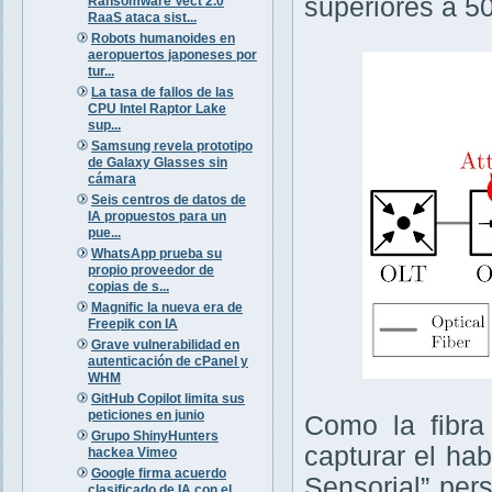
superiores a 5
Ransomware Vect 2.0
RaaS ataca sist...
Robots humanoides en
aeropuertos japoneses por
tur...
La tasa de fallos de las
CPU Intel Raptor Lake
sup...
Samsung revela prototipo
de Galaxy Glasses sin
cámara
Seis centros de datos de
IA propuestos para un
pue...
WhatsApp prueba su
propio proveedor de
copias de s...
Magnific la nueva era de
Freepik con IA
Grave vulnerabilidad en
autenticación de cPanel y
WHM
GitHub Copilot limita sus
peticiones en junio
Como la fibra
Grupo ShinyHunters
capturar el ha
hackea Vimeo
Google firma acuerdo
Sensorial” per
clasificado de IA con el