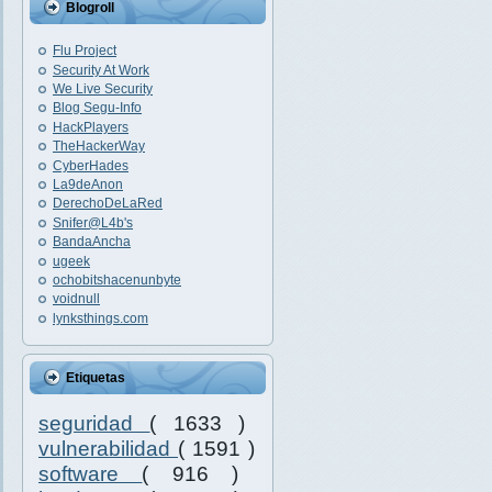
Blogroll
Flu Project
Security At Work
We Live Security
Blog Segu-Info
HackPlayers
TheHackerWay
CyberHades
La9deAnon
DerechoDeLaRed
Snifer@L4b's
BandaAncha
ugeek
ochobitshacenunbyte
voidnull
lynksthings.com
Etiquetas
seguridad
( 1633 )
vulnerabilidad
( 1591 )
software
( 916 )