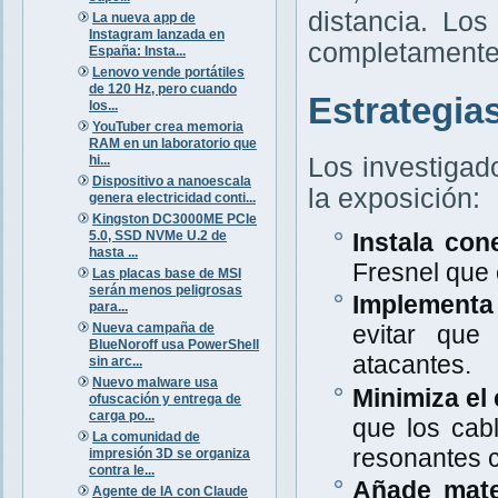
distancia. Lo
La nueva app de
Instagram lanzada en
completamente 
España: Insta...
Lenovo vende portátiles
de 120 Hz, pero cuando
Estrategia
los...
YouTuber crea memoria
RAM en un laboratorio que
hi...
Los investigad
Dispositivo a nanoescala
la exposición:
genera electricidad conti...
Kingston DC3000ME PCIe
5.0, SSD NVMe U.2 de
Instala con
hasta ...
Fresnel que
Las placas base de MSI
serán menos peligrosas
Implementa 
para...
Nueva campaña de
evitar que
BlueNoroff usa PowerShell
atacantes.
sin arc...
Nuevo malware usa
Minimiza el 
ofuscación y entrega de
carga po...
que los cab
La comunidad de
resonantes c
impresión 3D se organiza
contra le...
Añade mate
Agente de IA con Claude