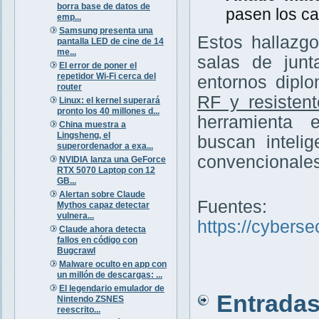
borra base de datos de
pasen los ca
emp...
Samsung presenta una
Estos hallazg
pantalla LED de cine de 14
me...
salas de junt
El error de poner el
repetidor Wi-Fi cerca del
entornos diplo
router
RF y resisten
Linux: el kernel superará
pronto los 40 millones d...
herramienta 
China muestra a
Lingsheng, el
buscan inteli
superordenador a exa...
convencionales
NVIDIA lanza una GeForce
RTX 5070 Laptop con 12
GB...
Alertan sobre Claude
Fuentes:
Mythos capaz detectar
vulnera...
https://cybers
Claude ahora detecta
fallos en código con
Bugcrawl
Malware oculto en app con
un millón de descargas: ...
El legendario emulador de
Entradas 
Nintendo ZSNES
reescrito...