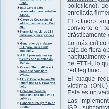
Pent...
polietileno), 
Intel Core 5 320:
enrollada firm
prometedor para portátiles
Windo...
El cilindro am
Cierre de Kodispain: el
addon más usado en Kodi
convierte en te
en...
Kernel Linux pierde 138
drásticamente 
mil líneas y decepciona a
...
Lo más crítico
Generador de malware
ELF para Linux elude
caja de fibra ó
detecció...
habitualmente 
ASUS presenta nuevas
fuentes de alimentación
de FTTH, lo q
TUF G...
Corsair ThermalProtect:
red legítimo.
cable diseñado para
evitar...
El ataque requ
El SoC Google Tensor G6
tendrá una GPU PowerVR
víctima (ONU
del...
Este es un vec
Cómo mantener la
seguridad en redes Wi-Fi
públicas
Las implement
Canonical integrará IA en
ISP, subcontr
Ubuntu