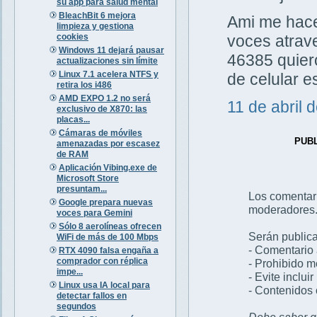
su app para salud mental
BleachBit 6 mejora
Ami me hacen
limpieza y gestiona
cookies
voces atrav
Windows 11 dejará pausar
46385 quiero
actualizaciones sin límite
Linux 7.1 acelera NTFS y
de celular 
retira los i486
AMD EXPO 1.2 no será
11 de abril 
exclusivo de X870: las
placas...
Cámaras de móviles
PUB
amenazadas por escasez
de RAM
Aplicación Vibing.exe de
Microsoft Store
presuntam...
Los comentar
Google prepara nuevas
moderadores
voces para Gemini
Sólo 8 aerolíneas ofrecen
Serán publica
WiFi de más de 100 Mbps
- Comentario 
RTX 4090 falsa engaña a
comprador con réplica
- Prohibido 
impe...
- Evite inclui
Linux usa IA local para
- Contenidos 
detectar fallos en
segundos
Debe saber qu