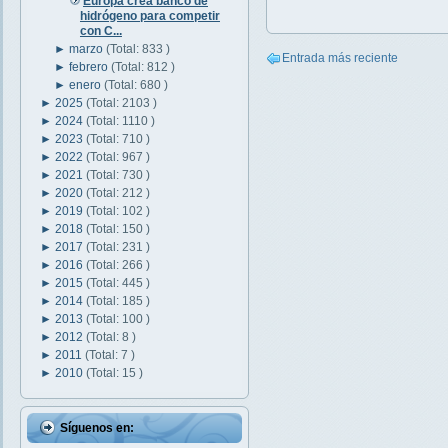
Europa crea banco de
hidrógeno para competir
con C...
►
marzo
(Total: 833 )
Entrada más reciente
►
febrero
(Total: 812 )
►
enero
(Total: 680 )
►
2025
(Total: 2103 )
►
2024
(Total: 1110 )
►
2023
(Total: 710 )
►
2022
(Total: 967 )
►
2021
(Total: 730 )
►
2020
(Total: 212 )
►
2019
(Total: 102 )
►
2018
(Total: 150 )
►
2017
(Total: 231 )
►
2016
(Total: 266 )
►
2015
(Total: 445 )
►
2014
(Total: 185 )
►
2013
(Total: 100 )
►
2012
(Total: 8 )
►
2011
(Total: 7 )
►
2010
(Total: 15 )
Síguenos en: