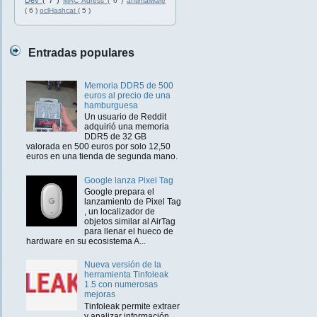
Dev
( 7 )
MAC Adress
( 6 )
antimalware
( 6 )
oclHashcat
( 5 )
Entradas populares
Memoria DDR5 de 500
euros al precio de una
hamburguesa
Un usuario de Reddit
adquirió una memoria
DDR5 de 32 GB
valorada en 500 euros por solo 12,50
euros en una tienda de segunda mano.
Google lanza Pixel Tag
Google prepara el
lanzamiento de Pixel Tag
, un localizador de
objetos similar al AirTag
para llenar el hueco de
hardware en su ecosistema A...
Nueva versión de la
herramienta Tinfoleak
1.5 con numerosas
mejoras
Tinfoleak permite extraer
y analizar información