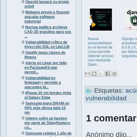
OpenAI lanzará su propio
móvil
Malware previo a Stuxnet
atacaba software
industrial
Noctua publica archivos
CAD 3D gratuitos para sus
...
Nueva
Django u
Vulnerabilidad crítica de
vulnerabilidad
actualiza
inyección SQL en LiteLLM
en el kernel de
6.0.8 y 5
Linux permite
por fallo
Spotify lanza clases de
obtener acceso
segurida
fitness
root mediante
Alerta en Linux por fallo
Open ...
en PackageKit que
permit...
Vulnerabilidad en
Notepad++ permite a
atacantes bl...
Etiquetas:
acú
iPhone 20 sin bordes imita
vulnerabilidad
al Galaxy Edge
Samsung logra DRAM un
50% más densa bajo 10
nm
1 comentar
Udemy sufre un hackeo
por parte de ShinyHunters
co...
Anónimo dijo...
Samsung celebra 1 año de