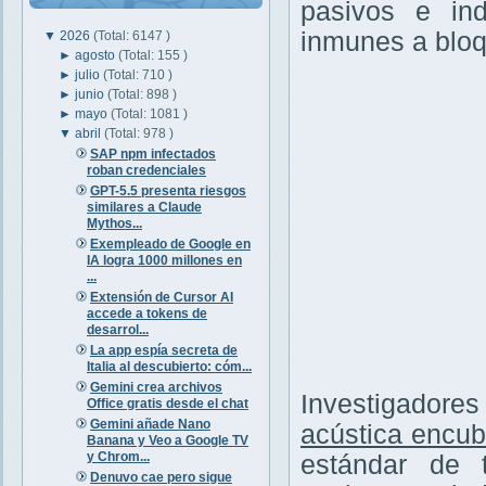
pasivos e ind
inmunes a bloq
▼
2026
(Total: 6147 )
►
agosto
(Total: 155 )
►
julio
(Total: 710 )
►
junio
(Total: 898 )
►
mayo
(Total: 1081 )
▼
abril
(Total: 978 )
SAP npm infectados
roban credenciales
GPT-5.5 presenta riesgos
similares a Claude
Mythos...
Exempleado de Google en
IA logra 1000 millones en
...
Extensión de Cursor AI
accede a tokens de
desarrol...
La app espía secreta de
Italia al descubierto: cóm...
Gemini crea archivos
Investigadore
Office gratis desde el chat
Gemini añade Nano
acústica encub
Banana y Veo a Google TV
y Chrom...
estándar de 
Denuvo cae pero sigue