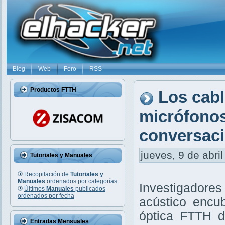
Blog
Web
Foro
RSS
Productos FTTH
Los cabl
micrófonos
conversaci
jueves, 9 de abril
Tutoriales y Manuales
Recopilación de
Tutoriales y
Manuales
ordenados por categorías
Investigadore
Últimos
Manuales
publicados
ordenados por fecha
acústico encub
óptica FTTH d
Entradas Mensuales