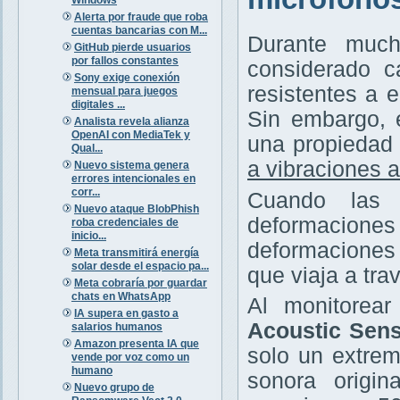
Alerta por fraude que roba
cuentas bancarias con M...
Durante much
GitHub pierde usuarios
por fallos constantes
considerado c
Sony exige conexión
resistentes a 
mensual para juegos
digitales ...
Sin embargo, 
Analista revela alianza
OpenAI con MediaTek y
una propiedad 
Qual...
a vibraciones 
Nuevo sistema genera
errores intencionales en
corr...
Cuando las 
Nuevo ataque BlobPhish
deformaciones
roba credenciales de
inicio...
deformaciones 
Meta transmitirá energía
solar desde el espacio pa...
que viaja a trav
Meta cobraría por guardar
chats en WhatsApp
Al monitorea
IA supera en gasto a
Acoustic Sens
salarios humanos
Amazon presenta IA que
solo un extrem
vende por voz como un
humano
sonora origin
Nuevo grupo de