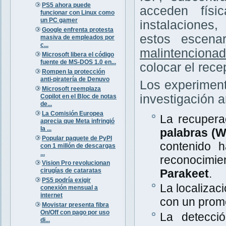
PS5 ahora puede
acceden físi
funcionar con Linux como
un PC gamer
instalaciones
Google enfrenta protesta
estos escena
masiva de empleados por
c...
malintenciona
Microsoft libera el código
fuente de MS-DOS 1.0 en...
colocar el rece
Rompen la protección
anti-piratería de Denuvo
Los experiment
Microsoft reemplaza
investigación a
Copilot en el Bloc de notas
de...
La Comisión Europea
La recupera
aprecia que Meta infringió
la ...
palabras (
Popular paquete de PyPI
contenido 
con 1 millón de descargas
...
reconocimi
Vision Pro revolucionan
cirugías de cataratas
Parakeet
.
PS5 podría exigir
La localizac
conexión mensual a
internet
con un prom
Movistar presenta fibra
On/Off con pago por uso
La detecció
di...