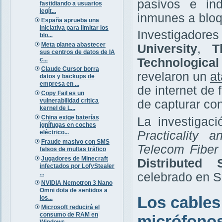
pasivos e ind
fastidiando a usuarios
legít...
inmunes a bloq
España aprueba una
iniciativa para limitar los
Investigador
blo...
Meta planea abastecer
University
,
T
sus centros de datos de IA
c...
Technologica
Claude Cursor borra
revelaron un
at
datos y backups de
empresa en ...
de internet de
Copy Fail es un
vulnerabilidad critica
de capturar co
kernel de L...
China exige baterías
La investigaci
ignífugas en coches
eléctrico...
Practicality 
Fraude masivo con SMS
Telecom Fiber
falsos de multas tráfico
Jugadores de Minecraft
Distributed
infectados por LofyStealer
...
celebrado en Sa
NVIDIA Nemotron 3 Nano
Omni dota de sentidos a
Los cables
los...
Microsoft reducirá el
consumo de RAM en
micrófono
Windows