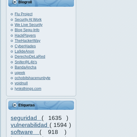
Blogroll
Flu Project
Security At Work
We Live Security
Blog Segu-Info
HackPlayers
TheHackerWay
CyberHades
La9deAnon
DerechoDeLaRed
Snifer@L4b's
BandaAncha
ugeek
ochobitshacenunbyte
voidnull
lynksthings.com
Etiquetas
seguridad
( 1635 )
vulnerabilidad
( 1594 )
software
( 918 )