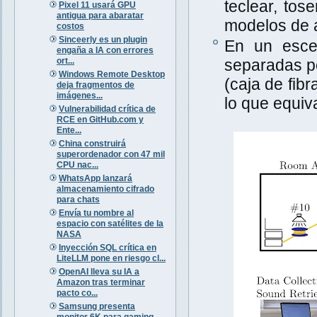
teclear, tos
Pixel 11 usará GPU
antigua para abaratar
modelos de a
costos
Sinceerly es un plugin
En un escen
engaña a IA con errores
ort...
separadas po
Windows Remote Desktop
(caja de fib
deja fragmentos de
imágenes...
lo que equiva
Vulnerabilidad crítica de
RCE en GitHub.com y
Ente...
China construirá
superordenador con 47 mil
CPU nac...
WhatsApp lanzará
almacenamiento cifrado
para chats
Envía tu nombre al
espacio con satélites de la
NASA
Inyección SQL crítica en
LiteLLM pone en riesgo cl...
OpenAI lleva su IA a
Amazon tras terminar
pacto co...
Samsung presenta
monitor 6K para gaming