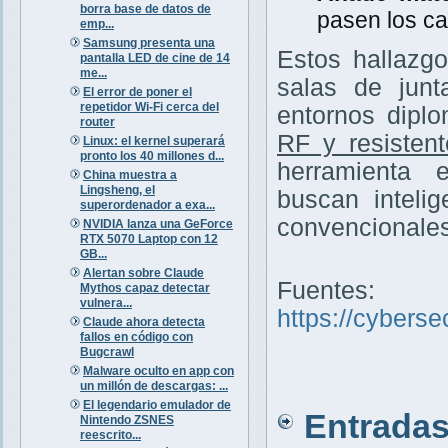
borra base de datos de
pasen los ca
emp...
Samsung presenta una
Estos hallazg
pantalla LED de cine de 14
me...
salas de junt
El error de poner el
repetidor Wi-Fi cerca del
entornos diplo
router
RF y resisten
Linux: el kernel superará
pronto los 40 millones d...
herramienta 
China muestra a
Lingsheng, el
buscan inteli
superordenador a exa...
convencionales
NVIDIA lanza una GeForce
RTX 5070 Laptop con 12
GB...
Alertan sobre Claude
Fuentes:
Mythos capaz detectar
vulnera...
https://cybers
Claude ahora detecta
fallos en código con
Bugcrawl
Malware oculto en app con
un millón de descargas: ...
El legendario emulador de
Entradas 
Nintendo ZSNES
reescrito...