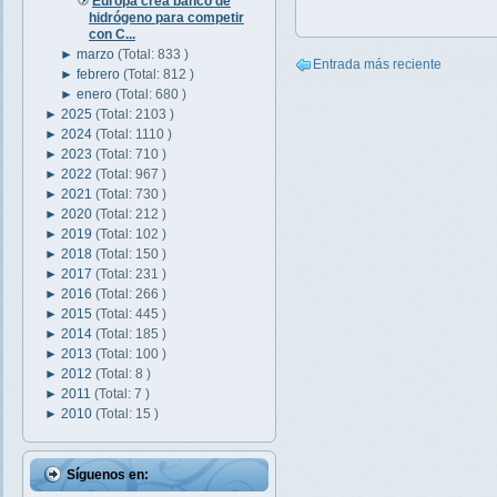
Europa crea banco de
hidrógeno para competir
con C...
►
marzo
(Total: 833 )
Entrada más reciente
►
febrero
(Total: 812 )
►
enero
(Total: 680 )
►
2025
(Total: 2103 )
►
2024
(Total: 1110 )
►
2023
(Total: 710 )
►
2022
(Total: 967 )
►
2021
(Total: 730 )
►
2020
(Total: 212 )
►
2019
(Total: 102 )
►
2018
(Total: 150 )
►
2017
(Total: 231 )
►
2016
(Total: 266 )
►
2015
(Total: 445 )
►
2014
(Total: 185 )
►
2013
(Total: 100 )
►
2012
(Total: 8 )
►
2011
(Total: 7 )
►
2010
(Total: 15 )
Síguenos en: