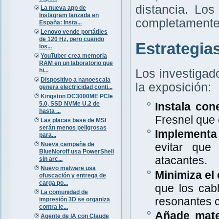
distancia. Lo
La nueva app de
Instagram lanzada en
completamente 
España: Insta...
Lenovo vende portátiles
de 120 Hz, pero cuando
Estrategia
los...
YouTuber crea memoria
RAM en un laboratorio que
hi...
Los investigad
Dispositivo a nanoescala
la exposición:
genera electricidad conti...
Kingston DC3000ME PCIe
5.0, SSD NVMe U.2 de
Instala con
hasta ...
Fresnel que
Las placas base de MSI
serán menos peligrosas
Implementa 
para...
Nueva campaña de
evitar que
BlueNoroff usa PowerShell
atacantes.
sin arc...
Nuevo malware usa
Minimiza el 
ofuscación y entrega de
carga po...
que los cab
La comunidad de
resonantes c
impresión 3D se organiza
contra le...
Añade mate
Agente de IA con Claude