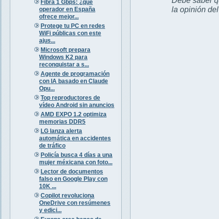
Fibra 1 Gbps: ¿qué
la opinión de
operador en España
ofrece mejor...
Protege tu PC en redes
WiFi públicas con este
ajus...
Microsoft prepara
Windows K2 para
reconquistar a s...
Agente de programación
con IA basado en Claude
Opu...
Top reproductores de
vídeo Android sin anuncios
AMD EXPO 1.2 optimiza
memorias DDR5
LG lanza alerta
automática en accidentes
de tráfico
Policía busca 4 días a una
mujer méxicana con foto...
Lector de documentos
falso en Google Play con
10K ...
Copilot revoluciona
OneDrive con resúmenes
y edici...