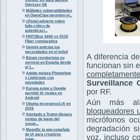
Odyssey G8
Múltiples vulnerabilidades
en OpenClaw permiten el...
cPanel advierte sobre
fallo crítico de
autenticaci...
FRITZBox 5690 vs 5530
Fiber comparativa
Gemini anticipa tus
necesidades en el móvil
A diferencia de
Bizum revoluciona su
servicio en España desde
funcionan sin e
el 1...
completamente
Adobe mejora Photoshop
y Lightroom con
Surveillance
novedades
Europa exige a Google
por RF.
permitir IA rivales en
Android
Aún más ala
Ubuntu incorporará IA en
2026
bloqueadores u
Atentado a Trump dispara
micrófonos ocu
ventas de juego del
sospe...
degradación si
Magnific la app española
de IA para creativos
voz, incluso c
supe...