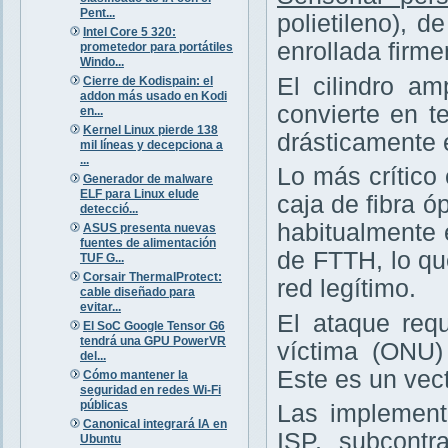
Pent...
polietileno), 
Intel Core 5 320:
enrollada firm
prometedor para portátiles
Windo...
El cilindro am
Cierre de Kodispain: el
addon más usado en Kodi
convierte en te
en...
Kernel Linux pierde 138
drásticamente 
mil líneas y decepciona a
...
Lo más crítico
Generador de malware
ELF para Linux elude
caja de fibra ó
detecció...
habitualmente 
ASUS presenta nuevas
fuentes de alimentación
de FTTH, lo q
TUF G...
Corsair ThermalProtect:
red legítimo.
cable diseñado para
evitar...
El ataque requ
El SoC Google Tensor G6
tendrá una GPU PowerVR
víctima (ONU
del...
Este es un vec
Cómo mantener la
seguridad en redes Wi-Fi
públicas
Las implement
Canonical integrará IA en
ISP, subcontr
Ubuntu