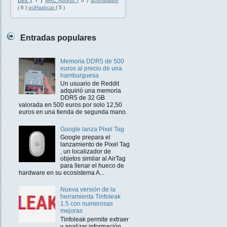
Dev
( 7 )
MAC Adress
( 6 )
antimalware
( 6 )
oclHashcat
( 5 )
Entradas populares
Memoria DDR5 de 500
euros al precio de una
hamburguesa
Un usuario de Reddit
adquirió una memoria
DDR5 de 32 GB
valorada en 500 euros por solo 12,50
euros en una tienda de segunda mano.
Google lanza Pixel Tag
Google prepara el
lanzamiento de Pixel Tag
, un localizador de
objetos similar al AirTag
para llenar el hueco de
hardware en su ecosistema A...
Nueva versión de la
herramienta Tinfoleak
1.5 con numerosas
mejoras
Tinfoleak permite extraer
y analizar información