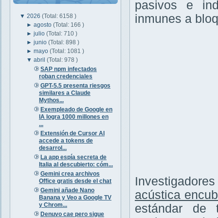
pasivos e ind
inmunes a bloq
▼
2026
(Total: 6158 )
►
agosto
(Total: 166 )
►
julio
(Total: 710 )
►
junio
(Total: 898 )
►
mayo
(Total: 1081 )
▼
abril
(Total: 978 )
SAP npm infectados
roban credenciales
GPT-5.5 presenta riesgos
similares a Claude
Mythos...
Exempleado de Google en
IA logra 1000 millones en
...
Extensión de Cursor AI
accede a tokens de
desarrol...
La app espía secreta de
Italia al descubierto: cóm...
Gemini crea archivos
Investigadore
Office gratis desde el chat
Gemini añade Nano
acústica encub
Banana y Veo a Google TV
y Chrom...
estándar de 
Denuvo cae pero sigue