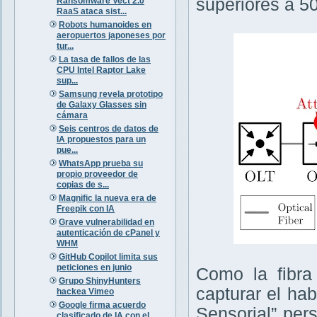
superiores a 5
Ransomware Vect 2.0
RaaS ataca sist...
Robots humanoides en
aeropuertos japoneses por
tur...
La tasa de fallos de las
CPU Intel Raptor Lake
sup...
Samsung revela prototipo
de Galaxy Glasses sin
cámara
Seis centros de datos de
IA propuestos para un
pue...
WhatsApp prueba su
propio proveedor de
copias de s...
Magnific la nueva era de
Freepik con IA
Grave vulnerabilidad en
autenticación de cPanel y
WHM
GitHub Copilot limita sus
peticiones en junio
Como la fibra
Grupo ShinyHunters
capturar el ha
hackea Vimeo
Google firma acuerdo
Sensorial” per
clasificado de IA con el