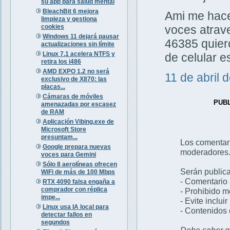
su app para salud mental
BleachBit 6 mejora
Ami me hacen
limpieza y gestiona
cookies
voces atrav
Windows 11 dejará pausar
46385 quiero
actualizaciones sin límite
Linux 7.1 acelera NTFS y
de celular 
retira los i486
AMD EXPO 1.2 no será
11 de abril 
exclusivo de X870: las
placas...
Cámaras de móviles
PUB
amenazadas por escasez
de RAM
Aplicación Vibing.exe de
Microsoft Store
presuntam...
Los comentar
Google prepara nuevas
moderadores
voces para Gemini
Sólo 8 aerolíneas ofrecen
Serán publica
WiFi de más de 100 Mbps
- Comentario 
RTX 4090 falsa engaña a
comprador con réplica
- Prohibido 
impe...
- Evite inclui
Linux usa IA local para
- Contenidos 
detectar fallos en
segundos
Debe saber qu