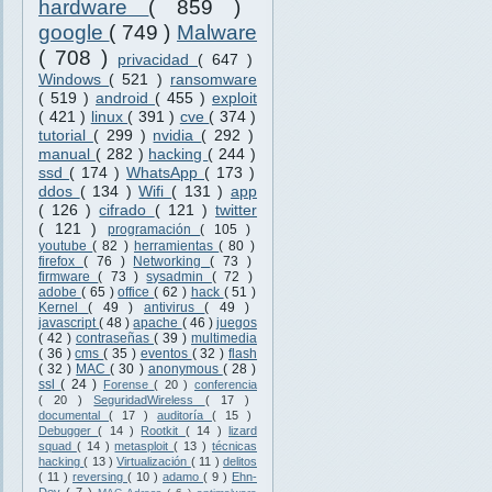
hardware
( 859 )
google
( 749 )
Malware
( 708 )
privacidad
( 647 )
Windows
( 521 )
ransomware
( 519 )
android
( 455 )
exploit
( 421 )
linux
( 391 )
cve
( 374 )
tutorial
( 299 )
nvidia
( 292 )
manual
( 282 )
hacking
( 244 )
ssd
( 174 )
WhatsApp
( 173 )
ddos
( 134 )
Wifi
( 131 )
app
( 126 )
cifrado
( 121 )
twitter
( 121 )
programación
( 105 )
youtube
( 82 )
herramientas
( 80 )
firefox
( 76 )
Networking
( 73 )
firmware
( 73 )
sysadmin
( 72 )
adobe
( 65 )
office
( 62 )
hack
( 51 )
Kernel
( 49 )
antivirus
( 49 )
javascript
( 48 )
apache
( 46 )
juegos
( 42 )
contraseñas
( 39 )
multimedia
( 36 )
cms
( 35 )
eventos
( 32 )
flash
( 32 )
MAC
( 30 )
anonymous
( 28 )
ssl
( 24 )
Forense
( 20 )
conferencia
( 20 )
SeguridadWireless
( 17 )
documental
( 17 )
auditoría
( 15 )
Debugger
( 14 )
Rootkit
( 14 )
lizard
squad
( 14 )
metasploit
( 13 )
técnicas
hacking
( 13 )
Virtualización
( 11 )
delitos
( 11 )
reversing
( 10 )
adamo
( 9 )
Ehn-