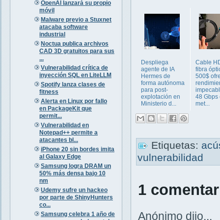
OpenAI lanzará su propio
móvil
Malware previo a Stuxnet
atacaba software
industrial
Noctua publica archivos
CAD 3D gratuitos para sus
...
Despliega
Cable H
Vulnerabilidad crítica de
agente de IA
fibra ópt
inyección SQL en LiteLLM
Hermes de
500$ ofr
forma autónoma
rendimie
Spotify lanza clases de
para post-
impecabl
fitness
explotación en
48 Gbps 
Alerta en Linux por fallo
Ministerio d...
met...
en PackageKit que
permit...
Vulnerabilidad en
Notepad++ permite a
atacantes bl...
Etiquetas:
acú
iPhone 20 sin bordes imita
vulnerabilidad
al Galaxy Edge
Samsung logra DRAM un
50% más densa bajo 10
nm
1 comentar
Udemy sufre un hackeo
por parte de ShinyHunters
co...
Anónimo dijo...
Samsung celebra 1 año de