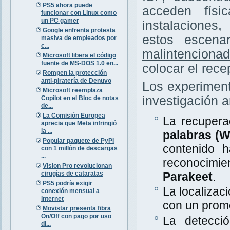
PS5 ahora puede
acceden físi
funcionar con Linux como
un PC gamer
instalaciones
Google enfrenta protesta
estos escena
masiva de empleados por
c...
malintenciona
Microsoft libera el código
fuente de MS-DOS 1.0 en...
colocar el rece
Rompen la protección
anti-piratería de Denuvo
Los experiment
Microsoft reemplaza
investigación a
Copilot en el Bloc de notas
de...
La Comisión Europea
La recupera
aprecia que Meta infringió
la ...
palabras (
Popular paquete de PyPI
contenido 
con 1 millón de descargas
...
reconocimi
Vision Pro revolucionan
cirugías de cataratas
Parakeet
.
PS5 podría exigir
La localizac
conexión mensual a
internet
con un prom
Movistar presenta fibra
On/Off con pago por uso
La detecció
di...