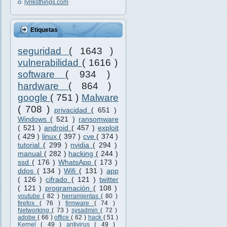
lynksthings.com
Etiquetas
seguridad
( 1643 )
vulnerabilidad
( 1616 )
software
( 934 )
hardware
( 864 )
google
( 751 )
Malware
( 708 )
privacidad
( 651 )
Windows
( 521 )
ransomware
( 521 )
android
( 457 )
exploit
( 429 )
linux
( 397 )
cve
( 374 )
tutorial
( 299 )
nvidia
( 294 )
manual
( 282 )
hacking
( 244 )
ssd
( 176 )
WhatsApp
( 173 )
ddos
( 134 )
Wifi
( 131 )
app
( 126 )
cifrado
( 121 )
twitter
( 121 )
programación
( 108 )
youtube
( 82 )
herramientas
( 80 )
firefox
( 76 )
firmware
( 74 )
Networking
( 73 )
sysadmin
( 72 )
adobe
( 66 )
office
( 62 )
hack
( 51 )
Kernel
( 49 )
antivirus
( 49 )