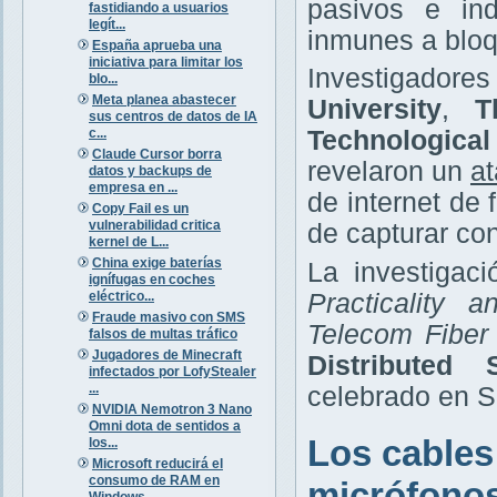
pasivos e ind
fastidiando a usuarios
legít...
inmunes a bloq
España aprueba una
iniciativa para limitar los
Investigador
blo...
Meta planea abastecer
University
,
T
sus centros de datos de IA
c...
Technologica
Claude Cursor borra
revelaron un
at
datos y backups de
empresa en ...
de internet de
Copy Fail es un
vulnerabilidad critica
de capturar co
kernel de L...
China exige baterías
La investigaci
ignífugas en coches
eléctrico...
Practicality 
Fraude masivo con SMS
Telecom Fiber
falsos de multas tráfico
Jugadores de Minecraft
Distributed
infectados por LofyStealer
...
celebrado en Sa
NVIDIA Nemotron 3 Nano
Omni dota de sentidos a
Los cables
los...
Microsoft reducirá el
consumo de RAM en
micrófono
Windows