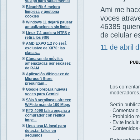
su app para salud mental
BleachBit 6 mejora
Ami me hacen
limpieza y gestiona
cookies
voces atrav
Windows 11 dejará pausar
46385 quiero
actualizaciones sin límite
Linux 7.1 acelera NTFS y
de celular 
retira los i486
AMD EXPO 1.2 no será
11 de abril 
exclusivo de X870: las
placas...
Cámaras de móviles
PUB
amenazadas por escasez
de RAM
Aplicación Vibing.exe de
Microsoft Store
presuntam...
Los comentar
Google prepara nuevas
moderadores
voces para Gemini
Sólo 8 aerolíneas ofrecen
Serán publica
WiFi de más de 100 Mbps
- Comentario 
RTX 4090 falsa engaña a
comprador con réplica
- Prohibido 
impe...
- Evite inclui
Linux usa IA local para
- Contenidos 
detectar fallos en
segundos
Debe saber qu