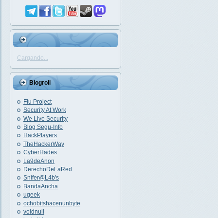
Cargando...
Blogroll
Flu Project
Security At Work
We Live Security
Blog Segu-Info
HackPlayers
TheHackerWay
CyberHades
La9deAnon
DerechoDeLaRed
Snifer@L4b's
BandaAncha
ugeek
ochobitshacenunbyte
voidnull