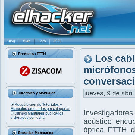
Blog
Web
Foro
RSS
Productos FTTH
Los cabl
micrófonos
conversaci
jueves, 9 de abril
Tutoriales y Manuales
Recopilación de
Tutoriales y
Manuales
ordenados por categorías
Investigadore
Últimos
Manuales
publicados
ordenados por fecha
acústico encub
óptica FTTH d
Entradas Mensuales