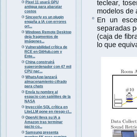
teclear, tos
Pixel 11 usará GPU
antigua para abaratar
modelos de a
costos
Sinceerly es un plugin
En un escen
engaña a IA con errores
ort...
separadas po
Windows Remote Desktop
(caja de fib
deja fragmentos de
imágenes...
lo que equiva
Vulnerabilidad crítica de
RCE en GitHub.com y
Ente...
China construirá
superordenador con 47 mil
CPU nac...
WhatsApp lanzará
almacenamiento cifrado
para chats
Envía tu nombre al
espacio con satélites de la
NASA
Inyección SQL crítica en
LiteLLM pone en riesgo cl...
OpenAI lleva su IA a
Amazon tras terminar
pacto co...
Samsung presenta
monitor 6K para gaming