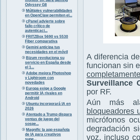
Odyssey G8
Múltiples vulnerabilidades
en OpenClaw permiten el...
cPanel advierte sobre
fallo crítico de
autenticaci...
FRITZBox 5690 vs 5530
Fiber comparativa
Gemini anticipa tus
necesidades en el móvil
A diferencia de
Bizum revoluciona su
servicio en España desde
funcionan sin e
el 1...
completamente
Adobe mejora Photoshop
y Lightroom con
Surveillance
novedades
Europa exige a Google
por RF.
permitir IA rivales en
Android
Aún más ala
Ubuntu incorporará IA en
2026
bloqueadores u
Atentado a Trump dispara
micrófonos ocu
ventas de juego del
sospe...
degradación si
Magnific la app española
de IA para creativos
voz, incluso c
supe...