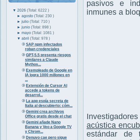
pasivos e ind
inmunes a bloq
▼
2026
(Total: 6222 )
►
agosto
(Total: 230 )
►
julio
(Total: 710 )
►
junio
(Total: 898 )
►
mayo
(Total: 1081 )
▼
abril
(Total: 978 )
SAP npm infectados
roban credenciales
GPT-5.5 presenta riesgos
similares a Claude
Mythos...
Exempleado de Google en
IA logra 1000 millones en
...
Extensión de Cursor AI
accede a tokens de
desarrol...
La app espía secreta de
Italia al descubierto: cóm...
Gemini crea archivos
Investigadore
Office gratis desde el chat
Gemini añade Nano
acústica encub
Banana y Veo a Google TV
y Chrom...
estándar de 
Denuvo cae pero sigue