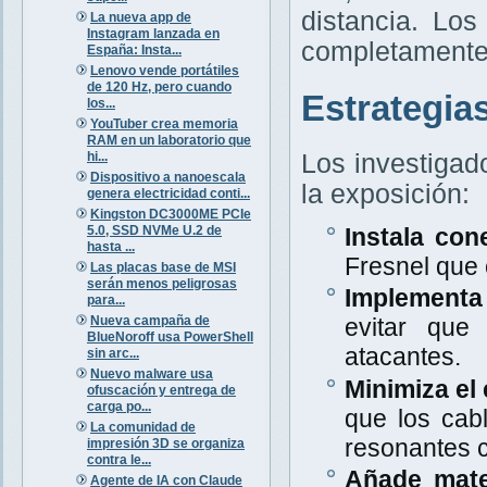
distancia. Lo
La nueva app de
Instagram lanzada en
completamente 
España: Insta...
Lenovo vende portátiles
de 120 Hz, pero cuando
Estrategia
los...
YouTuber crea memoria
RAM en un laboratorio que
hi...
Los investigad
Dispositivo a nanoescala
la exposición:
genera electricidad conti...
Kingston DC3000ME PCIe
5.0, SSD NVMe U.2 de
Instala con
hasta ...
Fresnel que
Las placas base de MSI
serán menos peligrosas
Implementa 
para...
Nueva campaña de
evitar que
BlueNoroff usa PowerShell
atacantes.
sin arc...
Nuevo malware usa
Minimiza el 
ofuscación y entrega de
carga po...
que los cab
La comunidad de
resonantes c
impresión 3D se organiza
contra le...
Añade mate
Agente de IA con Claude