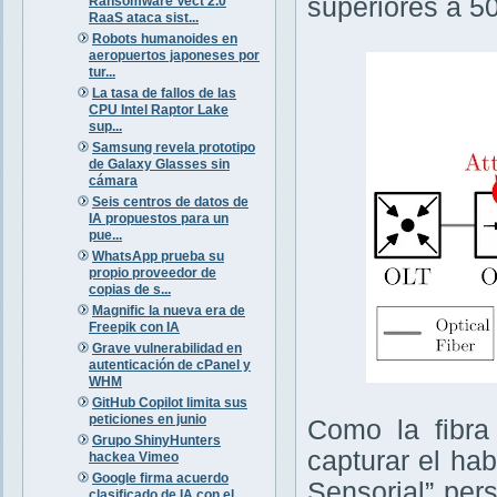
superiores a 5
Ransomware Vect 2.0
RaaS ataca sist...
Robots humanoides en
aeropuertos japoneses por
tur...
La tasa de fallos de las
CPU Intel Raptor Lake
sup...
Samsung revela prototipo
de Galaxy Glasses sin
cámara
Seis centros de datos de
IA propuestos para un
pue...
WhatsApp prueba su
propio proveedor de
copias de s...
Magnific la nueva era de
Freepik con IA
Grave vulnerabilidad en
autenticación de cPanel y
WHM
GitHub Copilot limita sus
peticiones en junio
Como la fibra
Grupo ShinyHunters
capturar el ha
hackea Vimeo
Google firma acuerdo
Sensorial” per
clasificado de IA con el