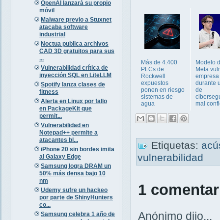
OpenAI lanzará su propio
móvil
Malware previo a Stuxnet
atacaba software
industrial
Noctua publica archivos
CAD 3D gratuitos para sus
...
Más de 4.400
Modelo d
Vulnerabilidad crítica de
PLCs de
Meta vul
inyección SQL en LiteLLM
Rockwell
empresa
expuestos
durante u
Spotify lanza clases de
ponen en riesgo
de
fitness
sistemas de
ciberseg
Alerta en Linux por fallo
agua
mal confi
en PackageKit que
permit...
Vulnerabilidad en
Notepad++ permite a
atacantes bl...
Etiquetas:
acú
iPhone 20 sin bordes imita
vulnerabilidad
al Galaxy Edge
Samsung logra DRAM un
50% más densa bajo 10
nm
1 comentar
Udemy sufre un hackeo
por parte de ShinyHunters
co...
Anónimo dijo...
Samsung celebra 1 año de