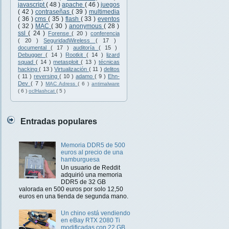
javascript
( 48 )
apache
( 46 )
juegos
( 42 )
contraseñas
( 39 )
multimedia
( 36 )
cms
( 35 )
flash
( 33 )
eventos
( 32 )
MAC
( 30 )
anonymous
( 28 )
ssl
( 24 )
Forense
( 20 )
conferencia
( 20 )
SeguridadWireless
( 17 )
documental
( 17 )
auditoría
( 15 )
Debugger
( 14 )
Rootkit
( 14 )
lizard
squad
( 14 )
metasploit
( 13 )
técnicas
hacking
( 13 )
Virtualización
( 11 )
delitos
( 11 )
reversing
( 10 )
adamo
( 9 )
Ehn-
Dev
( 7 )
MAC Adress
( 6 )
antimalware
( 6 )
oclHashcat
( 5 )
Entradas populares
Memoria DDR5 de 500
euros al precio de una
hamburguesa
Un usuario de Reddit
adquirió una memoria
DDR5 de 32 GB
valorada en 500 euros por solo 12,50
euros en una tienda de segunda mano.
Un chino está vendiendo
en eBay RTX 2080 Ti
modificadas con 22 GB