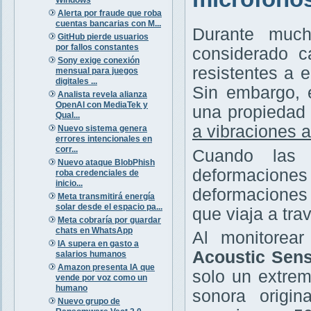
Alerta por fraude que roba
cuentas bancarias con M...
Durante much
GitHub pierde usuarios
por fallos constantes
considerado c
Sony exige conexión
resistentes a 
mensual para juegos
digitales ...
Sin embargo, 
Analista revela alianza
OpenAI con MediaTek y
una propiedad 
Qual...
a vibraciones 
Nuevo sistema genera
errores intencionales en
corr...
Cuando las 
Nuevo ataque BlobPhish
deformaciones
roba credenciales de
inicio...
deformaciones 
Meta transmitirá energía
solar desde el espacio pa...
que viaja a trav
Meta cobraría por guardar
chats en WhatsApp
Al monitorea
IA supera en gasto a
Acoustic Sens
salarios humanos
Amazon presenta IA que
solo un extrem
vende por voz como un
humano
sonora origin
Nuevo grupo de