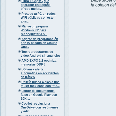
Fibra 1 Gbps: ¿qué
la opinión de
operador en España
ofrece mejor...
Protege tu PC en redes
WiFi públicas con este
ajus...
Microsoft prepara
Windows K2 para
reconquistar a s...
Agente de programación
con IA basado en Claude
Opu...
Top reproductores de
vídeo Android sin anuncios
AMD EXPO 1.2 optimiza
memorias DDR5
LG lanza alerta
automática en accidentes
de tráfico
Policía busca 4 días a una
mujer méxicana con foto...
Lector de documentos
falso en Google Play con
10K ...
Copilot revoluciona
OneDrive con resúmenes
y edici...