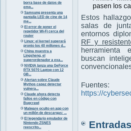
borra base de datos de
pasen los ca
emp...
Samsung presenta una
Estos hallazg
pantalla LED de cine de 14
me...
salas de junt
El error de poner el
repetidor Wi-Fi cerca del
entornos diplo
router
RF y resisten
Linux: el kernel superará
pronto los 40 millones d...
herramienta 
China muestra a
Lingsheng, el
buscan inteli
superordenador a exa...
convencionales
NVIDIA lanza una GeForce
RTX 5070 Laptop con 12
GB...
Alertan sobre Claude
Fuentes:
Mythos capaz detectar
vulnera...
https://cybers
Claude ahora detecta
fallos en código con
Bugcrawl
Malware oculto en app con
un millón de descargas: ...
El legendario emulador de
Entradas 
Nintendo ZSNES
reescrito...