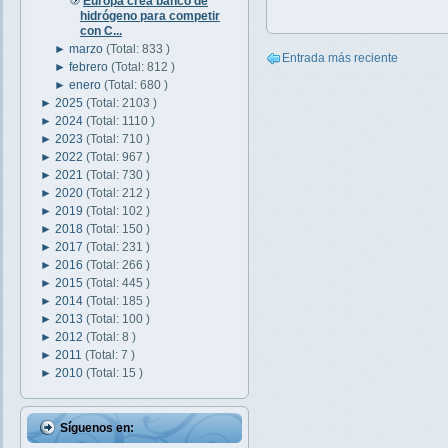
Europa crea banco de
hidrógeno para competir
con C...
►
marzo
(Total: 833 )
Entrada más reciente
►
febrero
(Total: 812 )
►
enero
(Total: 680 )
►
2025
(Total: 2103 )
►
2024
(Total: 1110 )
►
2023
(Total: 710 )
►
2022
(Total: 967 )
►
2021
(Total: 730 )
►
2020
(Total: 212 )
►
2019
(Total: 102 )
►
2018
(Total: 150 )
►
2017
(Total: 231 )
►
2016
(Total: 266 )
►
2015
(Total: 445 )
►
2014
(Total: 185 )
►
2013
(Total: 100 )
►
2012
(Total: 8 )
►
2011
(Total: 7 )
►
2010
(Total: 15 )
Síguenos en: