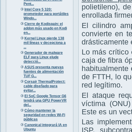
Pent...
polietileno), 
Intel Core 5 320:
enrollada firm
prometedor para portátiles
Windo...
El cilindro am
Cierre de Kodispain: el
addon más usado en Kodi
convierte en te
en...
Kernel Linux pierde 138
drásticamente 
mil líneas y decepciona a
...
Lo más crítico
Generador de malware
ELF para Linux elude
caja de fibra ó
detecció...
habitualmente 
ASUS presenta nuevas
fuentes de alimentación
de FTTH, lo q
TUF G...
Corsair ThermalProtect:
red legítimo.
cable diseñado para
evitar...
El ataque requ
El SoC Google Tensor G6
tendrá una GPU PowerVR
víctima (ONU
del...
Este es un vec
Cómo mantener la
seguridad en redes Wi-Fi
públicas
Las implement
Canonical integrará IA en
ISP, subcontr
Ubuntu