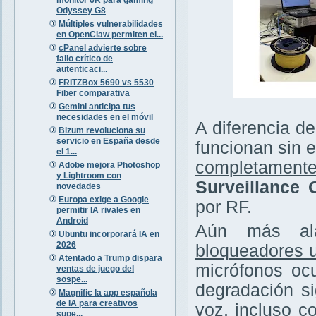
Odyssey G8
Múltiples vulnerabilidades
en OpenClaw permiten el...
cPanel advierte sobre
fallo crítico de
autenticaci...
FRITZBox 5690 vs 5530
Fiber comparativa
Gemini anticipa tus
necesidades en el móvil
A diferencia de
Bizum revoluciona su
servicio en España desde
funcionan sin e
el 1...
completamente
Adobe mejora Photoshop
y Lightroom con
Surveillance
novedades
Europa exige a Google
por RF.
permitir IA rivales en
Android
Aún más ala
Ubuntu incorporará IA en
2026
bloqueadores u
Atentado a Trump dispara
micrófonos ocu
ventas de juego del
sospe...
degradación si
Magnific la app española
de IA para creativos
voz, incluso c
supe...