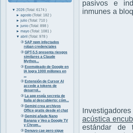
pasivos e ind
inmunes a bloq
▼
2026
(Total: 6174 )
►
agosto
(Total: 182 )
►
julio
(Total: 710 )
►
junio
(Total: 898 )
►
mayo
(Total: 1081 )
▼
abril
(Total: 978 )
SAP npm infectados
roban credenciales
GPT-5.5 presenta riesgos
similares a Claude
Mythos...
Exempleado de Google en
IA logra 1000 millones en
...
Extensión de Cursor AI
accede a tokens de
desarrol...
La app espía secreta de
Italia al descubierto: cóm...
Gemini crea archivos
Investigadore
Office gratis desde el chat
Gemini añade Nano
acústica encub
Banana y Veo a Google TV
y Chrom...
estándar de 
Denuvo cae pero sigue