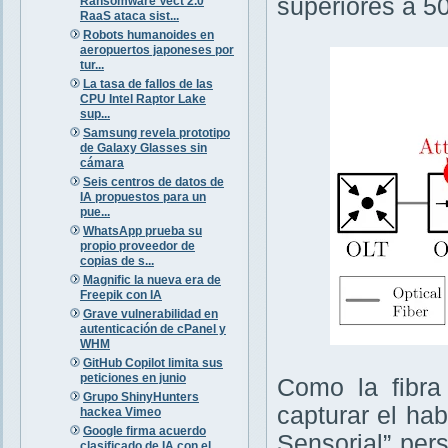
superiores a 5
Ransomware Vect 2.0
RaaS ataca sist...
Robots humanoides en
aeropuertos japoneses por
tur...
La tasa de fallos de las
CPU Intel Raptor Lake
sup...
Samsung revela prototipo
de Galaxy Glasses sin
cámara
Seis centros de datos de
IA propuestos para un
pue...
WhatsApp prueba su
propio proveedor de
copias de s...
Magnific la nueva era de
Freepik con IA
Grave vulnerabilidad en
autenticación de cPanel y
WHM
GitHub Copilot limita sus
peticiones en junio
Como la fibra
Grupo ShinyHunters
capturar el ha
hackea Vimeo
Google firma acuerdo
Sensorial” per
clasificado de IA con el