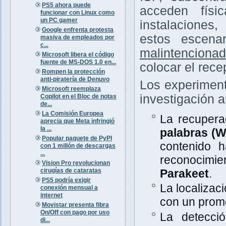
PS5 ahora puede
acceden físi
funcionar con Linux como
un PC gamer
instalaciones
Google enfrenta protesta
estos escena
masiva de empleados por
c...
malintenciona
Microsoft libera el código
fuente de MS-DOS 1.0 en...
colocar el rece
Rompen la protección
anti-piratería de Denuvo
Los experiment
Microsoft reemplaza
investigación a
Copilot en el Bloc de notas
de...
La Comisión Europea
La recupera
aprecia que Meta infringió
la ...
palabras (
Popular paquete de PyPI
contenido 
con 1 millón de descargas
...
reconocimi
Vision Pro revolucionan
cirugías de cataratas
Parakeet
.
PS5 podría exigir
La localizac
conexión mensual a
internet
con un prom
Movistar presenta fibra
On/Off con pago por uso
La detecció
di...