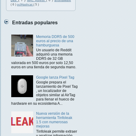
Dev
( 7 )
MAC Adress
( 6 )
antimalware
( 6 )
oclHashcat
( 5 )
Entradas populares
Memoria DDR5 de 500
euros al precio de una
hamburguesa
Un usuario de Reddit
adquirió una memoria
DDR5 de 32 GB
valorada en 500 euros por solo 12,50
euros en una tienda de segunda mano.
Google lanza Pixel Tag
Google prepara el
lanzamiento de Pixel Tag
, un localizador de
objetos similar al AirTag
para llenar el hueco de
hardware en su ecosistema A...
Nueva versión de la
herramienta Tinfoleak
1.5 con numerosas
mejoras
Tinfoleak permite extraer
y analizar información