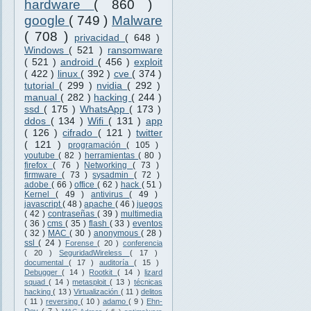
hardware
( 860 )
google
( 749 )
Malware
( 708 )
privacidad
( 648 )
Windows
( 521 )
ransomware
( 521 )
android
( 456 )
exploit
( 422 )
linux
( 392 )
cve
( 374 )
tutorial
( 299 )
nvidia
( 292 )
manual
( 282 )
hacking
( 244 )
ssd
( 175 )
WhatsApp
( 173 )
ddos
( 134 )
Wifi
( 131 )
app
( 126 )
cifrado
( 121 )
twitter
( 121 )
programación
( 105 )
youtube
( 82 )
herramientas
( 80 )
firefox
( 76 )
Networking
( 73 )
firmware
( 73 )
sysadmin
( 72 )
adobe
( 66 )
office
( 62 )
hack
( 51 )
Kernel
( 49 )
antivirus
( 49 )
javascript
( 48 )
apache
( 46 )
juegos
( 42 )
contraseñas
( 39 )
multimedia
( 36 )
cms
( 35 )
flash
( 33 )
eventos
( 32 )
MAC
( 30 )
anonymous
( 28 )
ssl
( 24 )
Forense
( 20 )
conferencia
( 20 )
SeguridadWireless
( 17 )
documental
( 17 )
auditoría
( 15 )
Debugger
( 14 )
Rootkit
( 14 )
lizard
squad
( 14 )
metasploit
( 13 )
técnicas
hacking
( 13 )
Virtualización
( 11 )
delitos
( 11 )
reversing
( 10 )
adamo
( 9 )
Ehn-