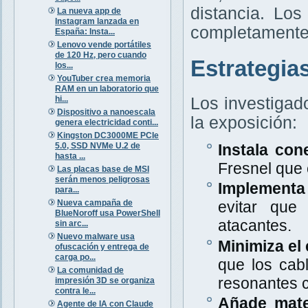
distancia. Lo
La nueva app de
Instagram lanzada en
completamente 
España: Insta...
Lenovo vende portátiles
de 120 Hz, pero cuando
Estrategia
los...
YouTuber crea memoria
RAM en un laboratorio que
hi...
Los investigad
Dispositivo a nanoescala
la exposición:
genera electricidad conti...
Kingston DC3000ME PCIe
5.0, SSD NVMe U.2 de
Instala con
hasta ...
Fresnel que
Las placas base de MSI
serán menos peligrosas
Implementa 
para...
Nueva campaña de
evitar que
BlueNoroff usa PowerShell
atacantes.
sin arc...
Nuevo malware usa
Minimiza el 
ofuscación y entrega de
carga po...
que los cab
La comunidad de
resonantes c
impresión 3D se organiza
contra le...
Añade mate
Agente de IA con Claude