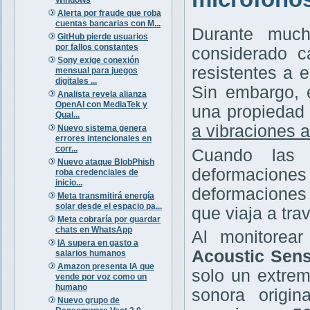
Alerta por fraude que roba
cuentas bancarias con M...
Durante much
GitHub pierde usuarios
por fallos constantes
considerado c
Sony exige conexión
resistentes a 
mensual para juegos
digitales ...
Sin embargo, 
Analista revela alianza
OpenAI con MediaTek y
una propiedad 
Qual...
a vibraciones 
Nuevo sistema genera
errores intencionales en
corr...
Cuando las 
Nuevo ataque BlobPhish
deformaciones
roba credenciales de
inicio...
deformaciones 
Meta transmitirá energía
solar desde el espacio pa...
que viaja a trav
Meta cobraría por guardar
chats en WhatsApp
Al monitorea
IA supera en gasto a
Acoustic Sens
salarios humanos
Amazon presenta IA que
solo un extrem
vende por voz como un
humano
sonora origin
Nuevo grupo de