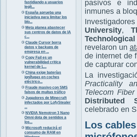
pasivos e ind
fastidiando a usuarios
legít...
inmunes a bloq
España aprueba una
iniciativa para limitar los
Investigador
blo...
Meta planea abastecer
University
,
T
sus centros de datos de IA
c...
Technologica
Claude Cursor borra
revelaron un
at
datos y backups de
empresa en ...
de internet de
Copy Fail es un
vulnerabilidad critica
de capturar co
kernel de L...
China exige baterías
La investigaci
ignífugas en coches
eléctrico...
Practicality 
Fraude masivo con SMS
Telecom Fiber
falsos de multas tráfico
Jugadores de Minecraft
Distributed
infectados por LofyStealer
...
celebrado en Sa
NVIDIA Nemotron 3 Nano
Omni dota de sentidos a
Los cables
los...
Microsoft reducirá el
consumo de RAM en
micrófono
Windows