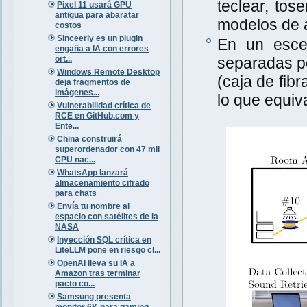
teclear, tos
Pixel 11 usará GPU
antigua para abaratar
modelos de a
costos
Sinceerly es un plugin
En un escen
engaña a IA con errores
ort...
separadas po
Windows Remote Desktop
(caja de fib
deja fragmentos de
imágenes...
lo que equiva
Vulnerabilidad crítica de
RCE en GitHub.com y
Ente...
China construirá
superordenador con 47 mil
CPU nac...
WhatsApp lanzará
almacenamiento cifrado
para chats
Envía tu nombre al
espacio con satélites de la
NASA
Inyección SQL crítica en
LiteLLM pone en riesgo cl...
OpenAI lleva su IA a
Amazon tras terminar
pacto co...
Samsung presenta
monitor 6K para gaming