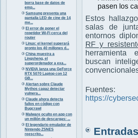
borra base de datos de
pasen los ca
emp...
Samsung presenta una
Estos hallazg
pantalla LED de cine de 14
me...
salas de junt
El error de poner el
repetidor Wi-Fi cerca del
entornos diplo
router
RF y resisten
Linux: el kernel superará
pronto los 40 millones d...
herramienta 
China muestra a
Lingsheng, el
buscan inteli
superordenador a exa...
convencionales
NVIDIA lanza una GeForce
RTX 5070 Laptop con 12
GB...
Alertan sobre Claude
Fuentes:
Mythos capaz detectar
vulnera...
https://cybers
Claude ahora detecta
fallos en código con
Bugcrawl
Malware oculto en app con
un millón de descargas: ...
El legendario emulador de
Entradas 
Nintendo ZSNES
reescrito...