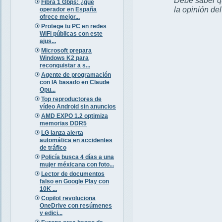
Fibra 1 Gbps: ¿qué
la opinión de
operador en España
ofrece mejor...
Protege tu PC en redes
WiFi públicas con este
ajus...
Microsoft prepara
Windows K2 para
reconquistar a s...
Agente de programación
con IA basado en Claude
Opu...
Top reproductores de
vídeo Android sin anuncios
AMD EXPO 1.2 optimiza
memorias DDR5
LG lanza alerta
automática en accidentes
de tráfico
Policía busca 4 días a una
mujer méxicana con foto...
Lector de documentos
falso en Google Play con
10K ...
Copilot revoluciona
OneDrive con resúmenes
y edici...