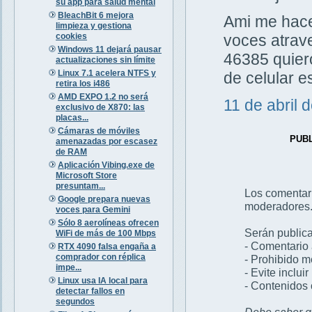
su app para salud mental
BleachBit 6 mejora
Ami me hacen
limpieza y gestiona
cookies
voces atrav
Windows 11 dejará pausar
46385 quiero
actualizaciones sin límite
Linux 7.1 acelera NTFS y
de celular 
retira los i486
AMD EXPO 1.2 no será
11 de abril 
exclusivo de X870: las
placas...
Cámaras de móviles
PUB
amenazadas por escasez
de RAM
Aplicación Vibing.exe de
Microsoft Store
presuntam...
Los comentar
Google prepara nuevas
moderadores
voces para Gemini
Sólo 8 aerolíneas ofrecen
Serán publica
WiFi de más de 100 Mbps
- Comentario 
RTX 4090 falsa engaña a
comprador con réplica
- Prohibido 
impe...
- Evite inclui
Linux usa IA local para
- Contenidos 
detectar fallos en
segundos
Debe saber qu