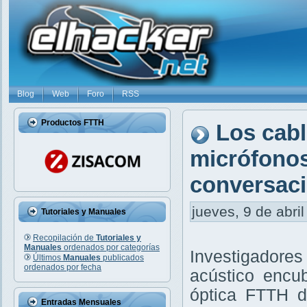
Blog
Web
Foro
RSS
Productos FTTH
Los cabl
micrófonos
conversaci
jueves, 9 de abril
Tutoriales y Manuales
Recopilación de
Tutoriales y
Manuales
ordenados por categorías
Investigadore
Últimos
Manuales
publicados
ordenados por fecha
acústico encub
óptica FTTH d
Entradas Mensuales