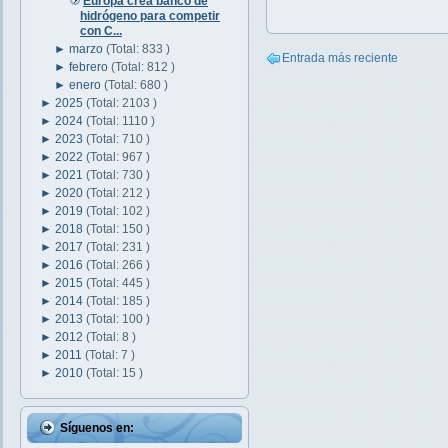
Europa crea banco de
hidrógeno para competir
con C...
►
marzo
(Total: 833 )
Entrada más reciente
►
febrero
(Total: 812 )
►
enero
(Total: 680 )
►
2025
(Total: 2103 )
►
2024
(Total: 1110 )
►
2023
(Total: 710 )
►
2022
(Total: 967 )
►
2021
(Total: 730 )
►
2020
(Total: 212 )
►
2019
(Total: 102 )
►
2018
(Total: 150 )
►
2017
(Total: 231 )
►
2016
(Total: 266 )
►
2015
(Total: 445 )
►
2014
(Total: 185 )
►
2013
(Total: 100 )
►
2012
(Total: 8 )
►
2011
(Total: 7 )
►
2010
(Total: 15 )
Síguenos en: