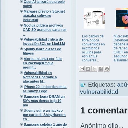
OpenAI lanzará su propio
móvil
Malware previo a Stuxnet
atacaba software
industrial
Noctua publica archivos
CAD 3D gratuitos para sus
...
Los cables de
Microsoft
Vulnerabilidad crítica de
fibra óptica
Defende
inyección SQL en LiteLLM
convertidos en
detiene 
micrófonos
de rans
Spotify lanza clases de
ocultos para
QNET en
fitness
espiar tus
segundo
Alerta en Linux por fallo
conversa...
aislamient
en PackageKit que
permit...
Vulnerabilidad en
Notepad++ permite a
atacantes bl...
Etiquetas:
acú
iPhone 20 sin bordes imita
vulnerabilidad
al Galaxy Edge
Samsung logra DRAM un
50% más densa bajo 10
nm
1 comentar
Udemy sufre un hackeo
por parte de ShinyHunters
co...
Anónimo dijo...
Samsung celebra 1 año de