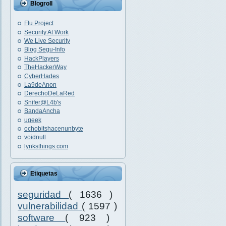
Blogroll
Flu Project
Security At Work
We Live Security
Blog Segu-Info
HackPlayers
TheHackerWay
CyberHades
La9deAnon
DerechoDeLaRed
Snifer@L4b's
BandaAncha
ugeek
ochobitshacenunbyte
voidnull
lynksthings.com
Etiquetas
seguridad
( 1636 )
vulnerabilidad
( 1597 )
software
( 923 )