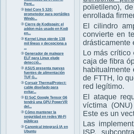
Pent...
polietileno), 
Intel Core 5 320:
enrollada firm
prometedor para portátiles
Windo...
El cilindro am
Cierre de Kodispain: el
addon más usado en Kodi
convierte en te
en...
Kernel Linux pierde 138
drásticamente 
mil líneas y decepciona a
...
Lo más crítico
Generador de malware
ELF para Linux elude
caja de fibra ó
detecció...
habitualmente 
ASUS presenta nuevas
fuentes de alimentación
de FTTH, lo q
TUF G...
Corsair ThermalProtect:
red legítimo.
cable diseñado para
evitar...
El ataque requ
El SoC Google Tensor G6
tendrá una GPU PowerVR
víctima (ONU
del...
Este es un vec
Cómo mantener la
seguridad en redes Wi-Fi
públicas
Las implement
Canonical integrará IA en
ISP, subcontr
Ubuntu