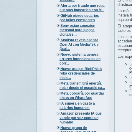
El cilin
drástica
Alerta por fraude que roba
cuentas bancarias con M...
Lo más c
instala 
GitHub pierde usuarios
equipo d
por fallos constantes
Sony exige conexión
El ataqu
mensual para juegos
Este es 
digitales ...
Las imp
Analista revela alianza
acceden
OpenAI con MediaTek y
escenar
Qual...
receptor
Nuevo sistema genera
Los expe
errores intencionales en
corr...
L
d
Nuevo ataque BlobPhish
P
roba credenciales de
L
inicio...
L
Meta transmitirá energía
m
solar desde el espacio pa...
E
Meta cobraría por guardar
u
chats en WhatsApp
IA supera en gasto a
salarios humanos
Amazon presenta IA que
vende por voz como un
humano
Nuevo grupo de