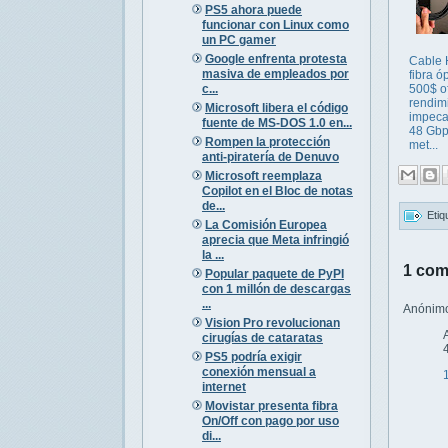
PS5 ahora puede
funcionar con Linux como
un PC gamer
Google enfrenta protesta
Cable 
masiva de empleados por
fibra ó
c...
500$ o
rendim
Microsoft libera el código
impeca
fuente de MS-DOS 1.0 en...
48 Gbp
Rompen la protección
met...
anti-piratería de Denuvo
Microsoft reemplaza
Copilot en el Bloc de notas
de...
Etiq
La Comisión Europea
aprecia que Meta infringió
la ...
1 com
Popular paquete de PyPI
con 1 millón de descargas
...
Anónimo 
Vision Pro revolucionan
cirugías de cataratas
PS5 podría exigir
conexión mensual a
internet
Movistar presenta fibra
On/Off con pago por uso
di...