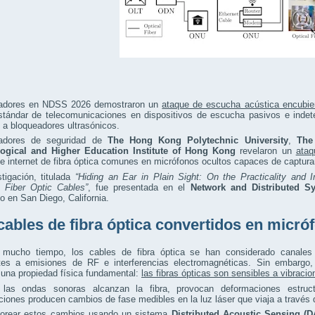
gadores en NDSS 2026 demostraron un
ataque de escucha acústica encubie
tándar de telecomunicaciones en dispositivos de escucha pasivos e indete
a bloqueadores ultrasónicos.
gadores de seguridad de
The Hong Kong Polytechnic University
,
The
ogical and Higher Education Institute of Hong Kong
revelaron un
ataq
e internet de fibra óptica comunes en micrófonos ocultos capaces de captura
tigación, titulada
“Hiding an Ear in Plain Sight: On the Practicality and 
 Fiber Optic Cables”
, fue presentada en el
Network and Distributed 
o en San Diego, California.
cables de fibra óptica convertidos en micró
 mucho tiempo, los cables de fibra óptica se han considerado canales
ntes a emisiones de RF e interferencias electromagnéticas. Sin embargo,
 una propiedad física fundamental:
las fibras ópticas son sensibles a vibraci
las ondas sonoras alcanzan la fibra, provocan deformaciones estruct
iones producen cambios de fase medibles en la luz láser que viaja a través de
torear estos cambios usando un sistema
Distributed Acoustic Sensing (D