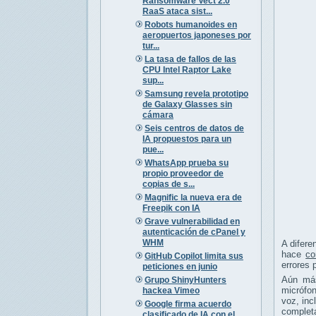
Ransomware Vect 2.0
RaaS ataca sist...
Robots humanoides en
aeropuertos japoneses por
tur...
La tasa de fallos de las
CPU Intel Raptor Lake
sup...
Samsung revela prototipo
de Galaxy Glasses sin
cámara
Seis centros de datos de
IA propuestos para un
pue...
WhatsApp prueba su
propio proveedor de
copias de s...
Magnific la nueva era de
Freepik con IA
Grave vulnerabilidad en
autenticación de cPanel y
WHM
A difere
hace
co
GitHub Copilot limita sus
errores 
peticiones en junio
Aún más
Grupo ShinyHunters
micrófon
hackea Vimeo
voz, inc
Google firma acuerdo
completa
clasificado de IA con el