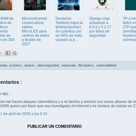
HDMI de
Microsoft prevé
Deutsche
Django urge
TP-Link
ptica de
comercializar
Telekom logra la
actualizar a
fallos 
frece
cables
teletransportaci
6.0.8 y 5.2.17
ZTP qu
iento
MicroLED para
ón cuántica con
por fallos de
permití
ble de
centros de datos
un 90% de éxito
seguridad
hackers
s en 300
a finales de
usando la p...
vulnera
2027
uetas:
acústica
,
ataque
,
ciberseguridad
,
espionaje
,
fibraóptica
,
vulnerabilidad
entarios :
dijo...
Ami me hacen ataques cibernéticos y a mi familia y vecinos con voces atraves de 
46385 quiero por favor que sea investigado mi internet y mi número de celular e
11 de abril de 2026 a las 8:15
PUBLICAR UN COMENTARIO