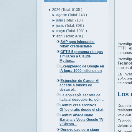
▼
2026
(Total: 6135 )
►
agosto
(Total: 143 )
►
julio
(Total: 710 )
►
junio
(Total: 898 )
►
mayo
(Total: 1081 )
▼
abril
(Total: 978 )
SAP npm infectados
Investi
roban credenciales
FTTH es
GPT-5.5 presenta riesgos
inmunes 
similares a Claude
Investi
Mythos...
Technol
Exempleado de Google en
cables d
IA logra 1000 millones en
La inves
...
Telecom
Extensión de Cursor AI
celebrad
accede a tokens de
desarrol...
Los 
La app espía secreta de
Italia al descubierto: cóm...
Gemini crea archivos
Durante
Office gratis desde el chat
resiste
explotar
Gemini añade Nano
Banana y Veo a Google TV
Cuando 
y Chrom...
deformac
Denuvo cae pero sigue
Al moni