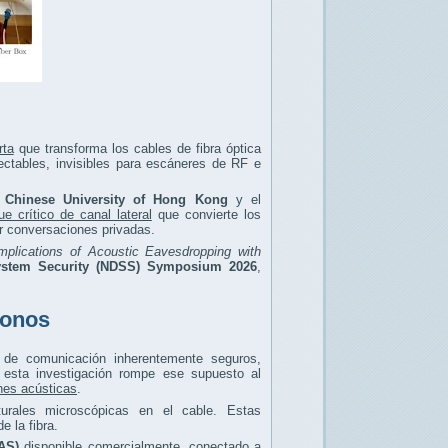
rta
que transforma los cables de fibra óptica
ctables, invisibles para escáneres de RF e
 Chinese University of Hong Kong
y el
ue crítico de canal lateral
que convierte los
r conversaciones privadas.
Implications of Acoustic Eavesdropping with
System Security (NDSS) Symposium 2026
,
fonos
 de comunicación inherentemente seguros,
 esta investigación rompe ese supuesto al
ones acústicas
.
urales microscópicas en el cable. Estas
 la fibra.
AS)
disponible comercialmente, conectado a