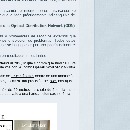
longitudinal a lo largo de la fibra, mejorando
tica común, el mismo tipo de carcasa que se
lo que lo hace
prácticamente indistinguible
del
mo a la
Optical Distribution Network (ODN)
.
as o proveedores de servicios externos que
ciones o solución de problemas. Todos estos
que se haga pasar por uno podría colocar el
jaron resultados impactantes:
nferior al 20%, lo que significa que más del 80%
 de voz con IA, como
OpenAI Whisper
y
NVIDIA
edio de
77 centímetros
dentro de una habitación.
rmas) alcanzó una precisión del
83%
tras ajustar
más de 50 metros de cable de fibra, la mejor
que equivale a una transcripción casi perfecta.