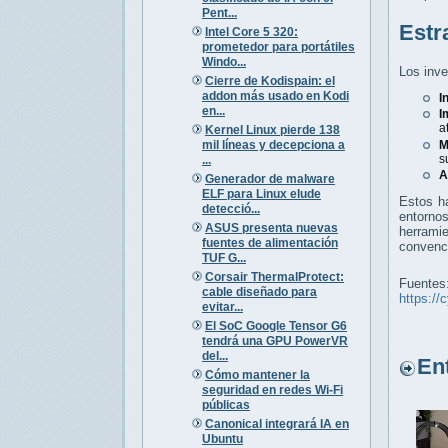
Pent...
Estr
Intel Core 5 320:
prometedor para portátiles
Windo...
Los inve
Cierre de Kodispain: el
addon más usado en Kodi
I
en...
I
a
Kernel Linux pierde 138
mil líneas y decepciona a
M
s
...
A
Generador de malware
ELF para Linux elude
Estos ha
detecció...
entorno
ASUS presenta nuevas
herrami
fuentes de alimentación
convenc
TUF G...
Corsair ThermalProtect:
Fuentes
cable diseñado para
https://
evitar...
El SoC Google Tensor G6
tendrá una GPU PowerVR
del...
Entr
Cómo mantener la
seguridad en redes Wi-Fi
públicas
Canonical integrará IA en
Ubuntu