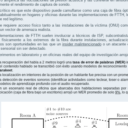
dro amplifica las fluctuaciones de presión acústica y las convierte en tensión 
mente el rendimiento de captura de sonido.
rítico es que este dispositivo puede camuflarse como una caja de fibra óp
habitualmente en hogares y oficinas durante las implementaciones de FTTH, 
e red legítimo.
e requiere acceso físico tanto a las instalaciones de la víctima (ONU) co
un vector de amenaza realista.
lementaciones de FTTH suelen involucrar a técnicos de ISP, subcontratist
 físicamente a los extremos de la fibra durante instalaciones, actualiza
ios son oportunidades en las que un
insider malintencionado
o un atacante 
 sensorial sin ser detectado.
rimentos en laboratorio y en oficinas reales del equipo de investigación arro
a recuperación del habla a 2 metros logró una
tasa de error de palabras (WER)
i
el contenido hablado se transcribió con éxito usando modelos de reconocimiento
arakeet
.
a localización en interiores de la posición de un hablante fue precisa con un prom
a detección de eventos sonoros (identificar actividades como teclear, toser o ala
odelos de aprendizaje profundo con el audio recuperado.
n un escenario real de oficina que abarcaba dos habitaciones separadas por 
bicación (caja de fibra bajo un escritorio) arrojó un WER promedio de solo
9%
, lo 