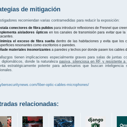
ategias de mitigación
stigadores recomiendan varias contramedidas para reducir la exposición:
nstala conectores de fibra pulidos
para introducir reflexiones de Fresnel que cre
mplementa aisladores ópticos
en los canales de transmisión para evitar que la 
tacantes.
inimiza el exceso de fibra suelta
dentro de las habitaciones y evita que los 
uperficies resonantes como escritorios o paredes.
ñade materiales insonorizantes
a paredes y techos por donde pasen los cables de
llazgos tienen implicaciones especialmente graves para salas de juntas co
s diplomáticos, donde la naturaleza
pasiva, silenciosa en RF y resistente a
enta estratégicamente potente para adversarios que buscan inteligencia 
ionales.
:
cybersecuritynews.com/fiber-optic-cables-microphones/
adas relacionadas: