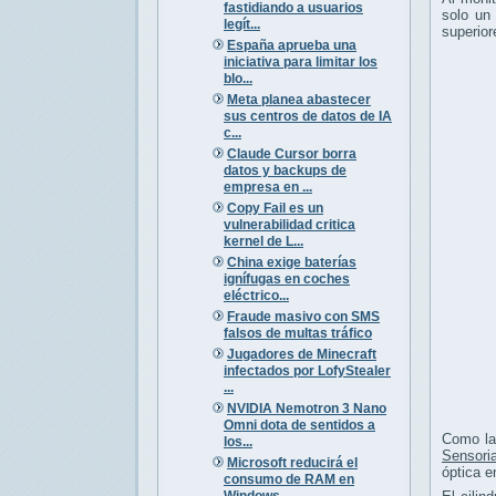
fastidiando a usuarios
solo un 
legít...
superior
España aprueba una
iniciativa para limitar los
blo...
Meta planea abastecer
sus centros de datos de IA
c...
Claude Cursor borra
datos y backups de
empresa en ...
Copy Fail es un
vulnerabilidad critica
kernel de L...
China exige baterías
ignífugas en coches
eléctrico...
Fraude masivo con SMS
falsos de multas tráfico
Jugadores de Minecraft
infectados por LofyStealer
...
NVIDIA Nemotron 3 Nano
Omni dota de sentidos a
Como la 
los...
Sensoria
Microsoft reducirá el
óptica e
consumo de RAM en
Windows