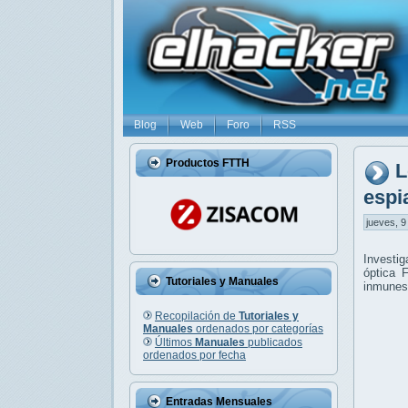
Blog
Web
Foro
RSS
Productos FTTH
L
espi
jueves, 9
Investig
óptica 
Tutoriales y Manuales
inmunes
Recopilación de
Tutoriales y
Manuales
ordenados por categorías
Últimos
Manuales
publicados
ordenados por fecha
Entradas Mensuales