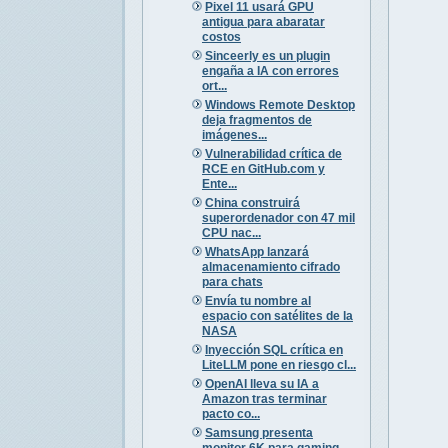
Pixel 11 usará GPU
antigua para abaratar
costos
Sinceerly es un plugin
engaña a IA con errores
ort...
Windows Remote Desktop
deja fragmentos de
imágenes...
Vulnerabilidad crítica de
RCE en GitHub.com y
Ente...
China construirá
superordenador con 47 mil
CPU nac...
WhatsApp lanzará
almacenamiento cifrado
para chats
Envía tu nombre al
espacio con satélites de la
NASA
Inyección SQL crítica en
LiteLLM pone en riesgo cl...
OpenAI lleva su IA a
Amazon tras terminar
pacto co...
Samsung presenta
monitor 6K para gaming