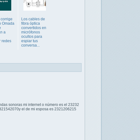
 corrige
Los cables de
en Omada
fibra óptica
e
convertidos en
an a
micrófonos
ocultos para
r redes
espiar tus
conversa...
ondas sonoras mi internet o número es el 23232
s 2321542070y el de mi esposa es 2321206215