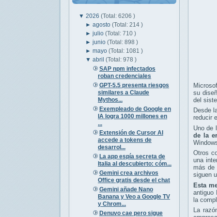
▼
2026
(Total: 6206 )
►
agosto
(Total: 214 )
►
julio
(Total: 710 )
►
junio
(Total: 898 )
►
mayo
(Total: 1081 )
▼
abril
(Total: 978 )
SAP npm infectados
roban credenciales
GPT-5.5 presenta riesgos
Microso
similares a Claude
su diseñ
Mythos...
del sist
Exempleado de Google en
Desde la
IA logra 1000 millones en
reducir 
...
Uno de 
Extensión de Cursor AI
de la 
accede a tokens de
Windows
desarrol...
Otros c
La app espía secreta de
una inte
Italia al descubierto: cóm...
más de u
Gemini crea archivos
siguen u
Office gratis desde el chat
Esta me
Gemini añade Nano
antiguo 
Banana y Veo a Google TV
la compl
y Chrom...
La razón
Denuvo cae pero sigue