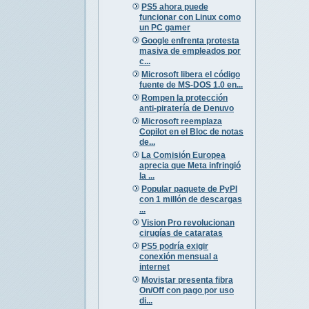
PS5 ahora puede
funcionar con Linux como
un PC gamer
Google enfrenta protesta
masiva de empleados por
c...
Microsoft libera el código
fuente de MS-DOS 1.0 en...
Rompen la protección
anti-piratería de Denuvo
Microsoft reemplaza
Copilot en el Bloc de notas
de...
La Comisión Europea
aprecia que Meta infringió
la ...
Popular paquete de PyPI
con 1 millón de descargas
...
Vision Pro revolucionan
cirugías de cataratas
PS5 podría exigir
conexión mensual a
internet
Movistar presenta fibra
On/Off con pago por uso
di...