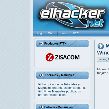
Blog
Web
Foro
RSS
Productos FTTH
M
Win
martes, 2
Microso
mejorar 
Tutoriales y Manuales
Recopilación de
Tutoriales y
Manuales
ordenados por categorías
Últimos
Manuales
publicados
ordenados por fecha
Entradas Mensuales