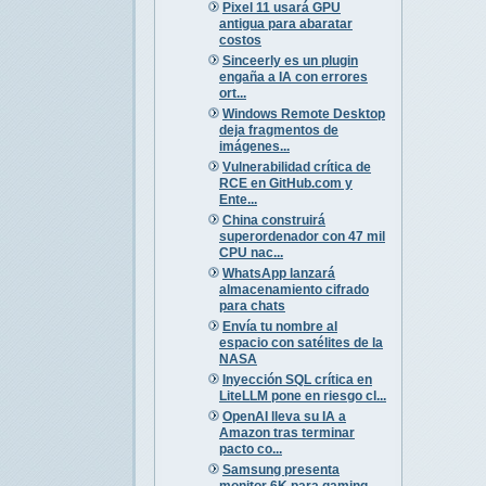
Pixel 11 usará GPU
antigua para abaratar
costos
Sinceerly es un plugin
engaña a IA con errores
ort...
Windows Remote Desktop
deja fragmentos de
imágenes...
Vulnerabilidad crítica de
RCE en GitHub.com y
Ente...
China construirá
superordenador con 47 mil
CPU nac...
WhatsApp lanzará
almacenamiento cifrado
para chats
Envía tu nombre al
espacio con satélites de la
NASA
Inyección SQL crítica en
LiteLLM pone en riesgo cl...
OpenAI lleva su IA a
Amazon tras terminar
pacto co...
Samsung presenta
monitor 6K para gaming