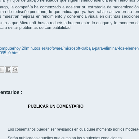
ial y flujos de trabajo heredados que siguen siendo esenciales en entornos p
argo, la compañía ha comenzado a acelerar su estrategia de modernización.
terna de rediseño prioritario, lo que indica que ya hay trabajo activo en su 
s muestran mejoras en rendimiento y coherencia visual en distintas seccione
nta a que Microsoft busca reducir la brecha entre lo antiguo y lo moderno 
para evitar problemas de compatibilidad.
:
computerhoy.20minutos.es/software/microsoft-trabaja-para-eliminar-los-eleme
995_0.html
entarios :
PUBLICAR UN COMENTARIO
Los comentarios pueden ser revisados en cualquier momento por los modera
Serán publicados aquellos que cumplan las siguientes condiciones: