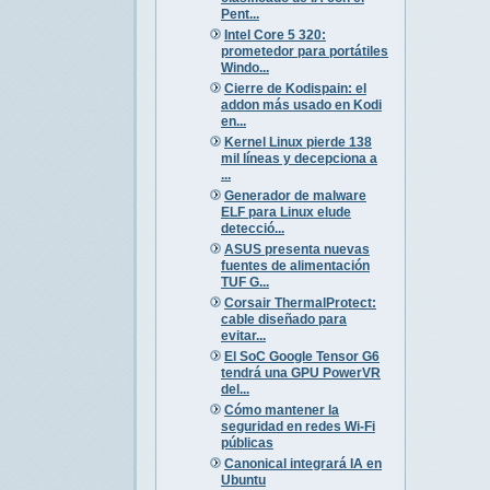
Pent...
Intel Core 5 320:
prometedor para portátiles
Windo...
Cierre de Kodispain: el
addon más usado en Kodi
en...
Kernel Linux pierde 138
mil líneas y decepciona a
...
Generador de malware
ELF para Linux elude
detecció...
ASUS presenta nuevas
fuentes de alimentación
TUF G...
Corsair ThermalProtect:
cable diseñado para
evitar...
El SoC Google Tensor G6
tendrá una GPU PowerVR
del...
Cómo mantener la
seguridad en redes Wi-Fi
públicas
Canonical integrará IA en
Ubuntu