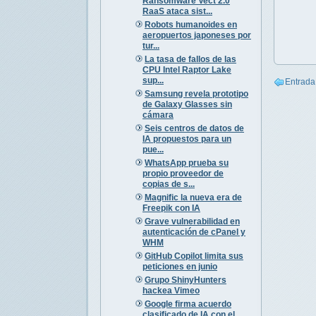
Ransomware Vect 2.0
RaaS ataca sist...
Robots humanoides en
aeropuertos japoneses por
tur...
La tasa de fallos de las
CPU Intel Raptor Lake
sup...
Entrada
Samsung revela prototipo
de Galaxy Glasses sin
cámara
Seis centros de datos de
IA propuestos para un
pue...
WhatsApp prueba su
propio proveedor de
copias de s...
Magnific la nueva era de
Freepik con IA
Grave vulnerabilidad en
autenticación de cPanel y
WHM
GitHub Copilot limita sus
peticiones en junio
Grupo ShinyHunters
hackea Vimeo
Google firma acuerdo
clasificado de IA con el