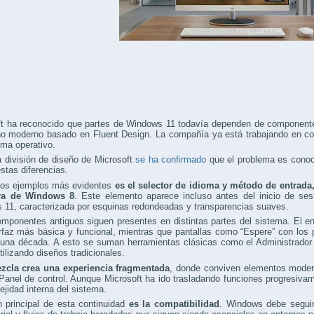
ft ha reconocido que partes de Windows 11 todavía dependen de componente
o moderno basado en Fluent Design. La compañía ya está trabajando en corr
ema operativo.
 división de diseño de Microsoft
se ha confirmado
que el problema es conoci
estas diferencias.
los ejemplos más evidentes
es el selector de idioma y método de entrada
era de Windows 8
. Este elemento aparece incluso antes del inicio de ses
 11, caracterizada por esquinas redondeadas y transparencias suaves.
omponentes antiguos siguen presentes en distintas partes del sistema. El 
rfaz más básica y funcional, mientras que pantallas como “Espere” con los
na década. A esto se suman herramientas clásicas como el Administrador de
tilizando diseños tradicionales.
zcla crea una experiencia fragmentada
, donde conviven elementos modern
Panel de control. Aunque Microsoft ha ido trasladando funciones progresivam
ejidad interna del sistema.
 principal de esta continuidad
es la compatibilidad
. Windows debe seguir