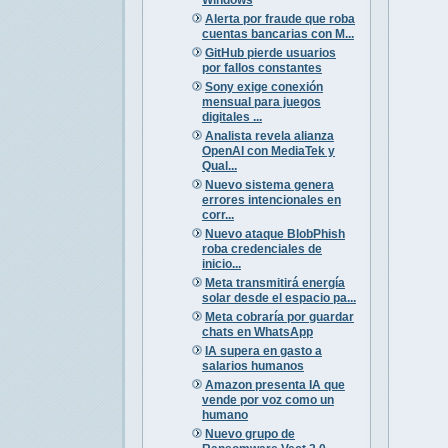
Alerta por fraude que roba
cuentas bancarias con M...
GitHub pierde usuarios
por fallos constantes
Sony exige conexión
mensual para juegos
digitales ...
Analista revela alianza
OpenAI con MediaTek y
Qual...
Nuevo sistema genera
errores intencionales en
corr...
Nuevo ataque BlobPhish
roba credenciales de
inicio...
Meta transmitirá energía
solar desde el espacio pa...
Meta cobraría por guardar
chats en WhatsApp
IA supera en gasto a
salarios humanos
Amazon presenta IA que
vende por voz como un
humano
Nuevo grupo de