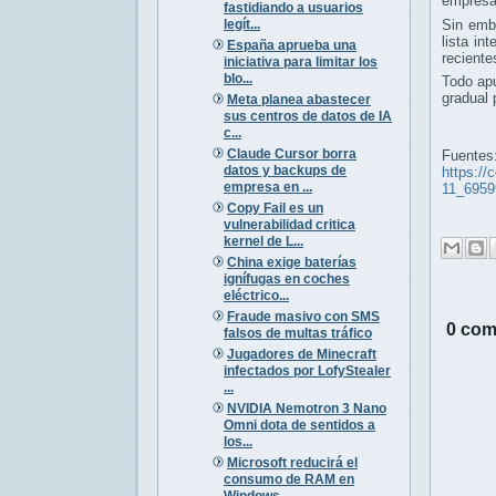
empresar
fastidiando a usuarios
legít...
Sin emb
lista in
España aprueba una
reciente
iniciativa para limitar los
blo...
Todo apu
gradual 
Meta planea abastecer
sus centros de datos de IA
c...
Claude Cursor borra
Fuentes
datos y backups de
https://
empresa en ...
11_6959
Copy Fail es un
vulnerabilidad critica
kernel de L...
China exige baterías
ignífugas en coches
eléctrico...
Fraude masivo con SMS
0 com
falsos de multas tráfico
Jugadores de Minecraft
infectados por LofyStealer
...
NVIDIA Nemotron 3 Nano
Omni dota de sentidos a
los...
Microsoft reducirá el
consumo de RAM en
Windows