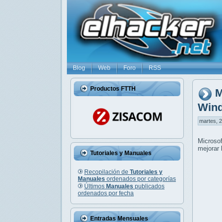
Blog
Web
Foro
RSS
Productos FTTH
M
Win
martes, 2
Microso
mejorar 
Tutoriales y Manuales
Recopilación de
Tutoriales y
Manuales
ordenados por categorías
Últimos
Manuales
publicados
ordenados por fecha
Entradas Mensuales