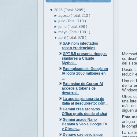
▼
2026
(Total: 6205 )
►
agosto
(Total: 213 )
►
julio
(Total: 710 )
►
junio
(Total: 898 )
►
mayo
(Total: 1081 )
▼
abril
(Total: 978 )
SAP npm infectados
roban credenciales
GPT-5.5 presenta riesgos
Microso
similares a Claude
su diseñ
Mythos...
del sist
Exempleado de Google en
Desde la
IA logra 1000 millones en
reducir 
...
Uno de 
Extensión de Cursor AI
de la 
accede a tokens de
Windows
desarrol...
Otros c
La app espía secreta de
una inte
Italia al descubierto: cóm...
más de u
Gemini crea archivos
siguen u
Office gratis desde el chat
Esta me
Gemini añade Nano
antiguo 
Banana y Veo a Google TV
la compl
y Chrom...
La razón
Denuvo cae pero sigue