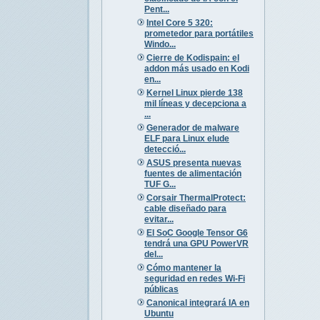
Pent...
Intel Core 5 320:
prometedor para portátiles
Windo...
Cierre de Kodispain: el
addon más usado en Kodi
en...
Kernel Linux pierde 138
mil líneas y decepciona a
...
Generador de malware
ELF para Linux elude
detecció...
ASUS presenta nuevas
fuentes de alimentación
TUF G...
Corsair ThermalProtect:
cable diseñado para
evitar...
El SoC Google Tensor G6
tendrá una GPU PowerVR
del...
Cómo mantener la
seguridad en redes Wi-Fi
públicas
Canonical integrará IA en
Ubuntu