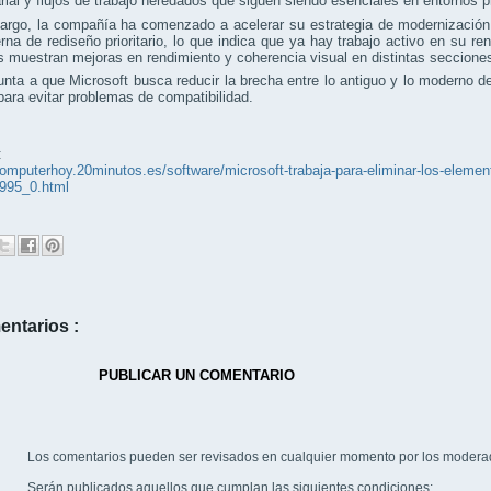
ial y flujos de trabajo heredados que siguen siendo esenciales en entornos p
argo, la compañía ha comenzado a acelerar su estrategia de modernización.
terna de rediseño prioritario, lo que indica que ya hay trabajo activo en su 
s muestran mejoras en rendimiento y coherencia visual en distintas seccione
nta a que Microsoft busca reducir la brecha entre lo antiguo y lo moderno 
para evitar problemas de compatibilidad.
:
computerhoy.20minutos.es/software/microsoft-trabaja-para-eliminar-los-eleme
995_0.html
entarios :
PUBLICAR UN COMENTARIO
Los comentarios pueden ser revisados en cualquier momento por los modera
Serán publicados aquellos que cumplan las siguientes condiciones: