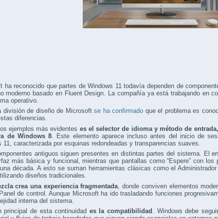
ft ha reconocido que partes de Windows 11 todavía dependen de componente
o moderno basado en Fluent Design. La compañía ya está trabajando en corr
ema operativo.
 división de diseño de Microsoft
se ha confirmado
que el problema es conoci
estas diferencias.
los ejemplos más evidentes
es el selector de idioma y método de entrada
era de Windows 8
. Este elemento aparece incluso antes del inicio de ses
 11, caracterizada por esquinas redondeadas y transparencias suaves.
omponentes antiguos siguen presentes en distintas partes del sistema. El 
rfaz más básica y funcional, mientras que pantallas como “Espere” con los
na década. A esto se suman herramientas clásicas como el Administrador de
tilizando diseños tradicionales.
zcla crea una experiencia fragmentada
, donde conviven elementos modern
Panel de control. Aunque Microsoft ha ido trasladando funciones progresivam
ejidad interna del sistema.
 principal de esta continuidad
es la compatibilidad
. Windows debe seguir