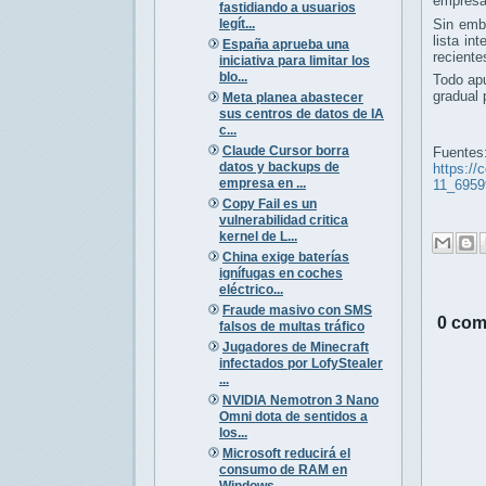
empresar
fastidiando a usuarios
legít...
Sin emb
lista in
España aprueba una
reciente
iniciativa para limitar los
blo...
Todo apu
gradual 
Meta planea abastecer
sus centros de datos de IA
c...
Claude Cursor borra
Fuentes
datos y backups de
https://
empresa en ...
11_6959
Copy Fail es un
vulnerabilidad critica
kernel de L...
China exige baterías
ignífugas en coches
eléctrico...
Fraude masivo con SMS
0 com
falsos de multas tráfico
Jugadores de Minecraft
infectados por LofyStealer
...
NVIDIA Nemotron 3 Nano
Omni dota de sentidos a
los...
Microsoft reducirá el
consumo de RAM en
Windows