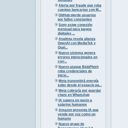
Alerta por fraude que roba
cuentas bancarias con M...
GitHub pierde usuarios
por fallos constantes
Sony exige conexión
mensual para juegos
digitales ...
Analista revela alianza
OpenAI con MediaTek y
Qual...
Nuevo sistema genera
errores intencionales en
corr...
Nuevo ataque BlobPhish
roba credenciales de
inicio...
Meta transmitirá energía
solar desde el espacio pa...
Meta cobraría por guardar
chats en WhatsApp
IA supera en gasto a
salarios humanos
Amazon presenta IA que
vende por voz como un
humano
Nuevo grupo de