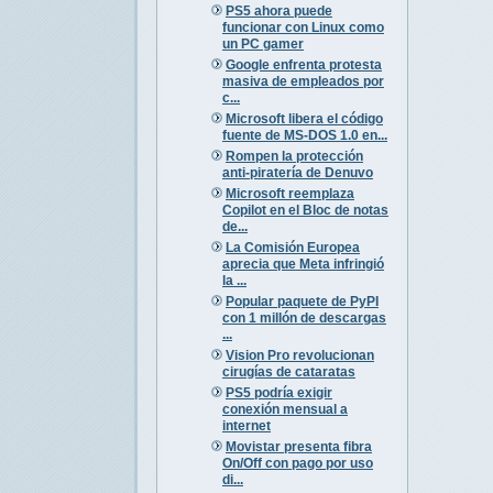
PS5 ahora puede
funcionar con Linux como
un PC gamer
Google enfrenta protesta
masiva de empleados por
c...
Microsoft libera el código
fuente de MS-DOS 1.0 en...
Rompen la protección
anti-piratería de Denuvo
Microsoft reemplaza
Copilot en el Bloc de notas
de...
La Comisión Europea
aprecia que Meta infringió
la ...
Popular paquete de PyPI
con 1 millón de descargas
...
Vision Pro revolucionan
cirugías de cataratas
PS5 podría exigir
conexión mensual a
internet
Movistar presenta fibra
On/Off con pago por uso
di...