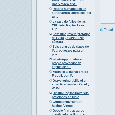
Ransomware Vect 2.0
RaaS ataca sist...
Robots humanoides en
aeropuertos japoneses por
tur...
La tasa de fallos de las
CPU Intel Raptor Lake
sup...
Entrada
Samsung revela prototipo
de Galaxy Glasses sin
cámara
Seis centros de datos de
IA propuestos para un
pue...
WhatsApp prueba su
propio proveedor de
copias de s...
Magnific la nueva era de
Freepik con IA
Grave vulnerabilidad en
autenticación de cPanel y
WHM
GitHub Copilot limita sus
peticiones en junio
Grupo ShinyHunters
hackea Vimeo
Google firma acuerdo
clasificado de IA con el