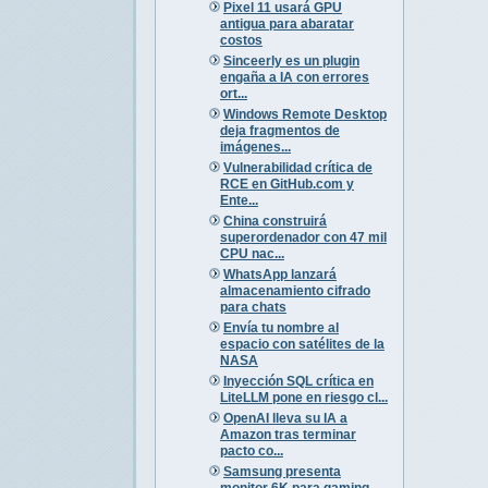
Pixel 11 usará GPU
antigua para abaratar
costos
Sinceerly es un plugin
engaña a IA con errores
ort...
Windows Remote Desktop
deja fragmentos de
imágenes...
Vulnerabilidad crítica de
RCE en GitHub.com y
Ente...
China construirá
superordenador con 47 mil
CPU nac...
WhatsApp lanzará
almacenamiento cifrado
para chats
Envía tu nombre al
espacio con satélites de la
NASA
Inyección SQL crítica en
LiteLLM pone en riesgo cl...
OpenAI lleva su IA a
Amazon tras terminar
pacto co...
Samsung presenta
monitor 6K para gaming