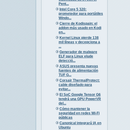
Pent...
Intel Core 5 320:
prometedor para portátiles
Windo...
Cierre de Kodispain: el
addon más usado en Kodi
en...
Kernel Linux pierde 138
mil líneas y decepciona a
...
Generador de malware
ELF para Linux elude
detecció...
ASUS presenta nuevas
fuentes de alimentación
TUF G...
Corsair ThermalProtect:
cable diseñado para
evitar...
El SoC Google Tensor G6
tendrá una GPU PowerVR
del...
Cómo mantener la
seguridad en redes Wi-Fi
públicas
Canonical integrará IA en
Ubuntu