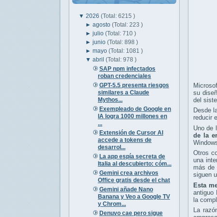
▼
2026
(Total: 6215 )
►
agosto
(Total: 223 )
►
julio
(Total: 710 )
►
junio
(Total: 898 )
►
mayo
(Total: 1081 )
▼
abril
(Total: 978 )
SAP npm infectados
roban credenciales
GPT-5.5 presenta riesgos
Microso
similares a Claude
su diseñ
Mythos...
del sist
Exempleado de Google en
Desde la
IA logra 1000 millones en
reducir 
...
Uno de 
Extensión de Cursor AI
de la 
accede a tokens de
Windows
desarrol...
Otros c
La app espía secreta de
una inte
Italia al descubierto: cóm...
más de u
Gemini crea archivos
siguen u
Office gratis desde el chat
Esta me
Gemini añade Nano
antiguo 
Banana y Veo a Google TV
la compl
y Chrom...
La razón
Denuvo cae pero sigue