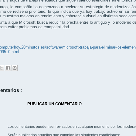
ial y flujos de trabajo heredados que siguen siendo esenciales en entornos p
argo, la compañía ha comenzado a acelerar su estrategia de modernización.
terna de rediseño prioritario, lo que indica que ya hay trabajo activo en su 
s muestran mejoras en rendimiento y coherencia visual en distintas seccione
nta a que Microsoft busca reducir la brecha entre lo antiguo y lo moderno 
para evitar problemas de compatibilidad.
:
computerhoy.20minutos.es/software/microsoft-trabaja-para-eliminar-los-eleme
995_0.html
entarios :
PUBLICAR UN COMENTARIO
Los comentarios pueden ser revisados en cualquier momento por los modera
Serán publicados aquellos que cumplan las siguientes condiciones: