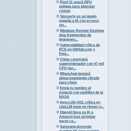
Pixel 11 usará GPU
antigua para abaratar
costos
Sinceerly es un plugin
engaña a IA con errores
ort...
Windows Remote Desktop
deja fragmentos de
imágenes...
Vulnerabilidad crítica de
RCE en GitHub.com y
Ente...
China construirá
superordenador con 47 mil
CPU nac...
WhatsApp lanzará
almacenamiento cifrado
para chats
Envía tu nombre al
espacio con satélites de la
NASA
Inyección SQL crítica en
LiteLLM pone en riesgo cl...
OpenAI lleva su IA a
Amazon tras terminar
pacto co...
Samsung presenta
monitor 6K para gaming