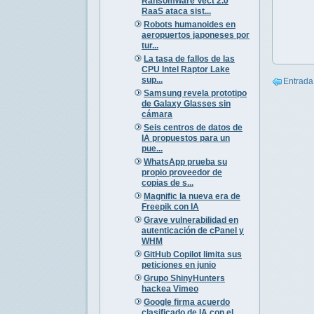
Ransomware Vect 2.0
RaaS ataca sist...
Robots humanoides en
aeropuertos japoneses por
tur...
La tasa de fallos de las
CPU Intel Raptor Lake
sup...
Entrada
Samsung revela prototipo
de Galaxy Glasses sin
cámara
Seis centros de datos de
IA propuestos para un
pue...
WhatsApp prueba su
propio proveedor de
copias de s...
Magnific la nueva era de
Freepik con IA
Grave vulnerabilidad en
autenticación de cPanel y
WHM
GitHub Copilot limita sus
peticiones en junio
Grupo ShinyHunters
hackea Vimeo
Google firma acuerdo
clasificado de IA con el