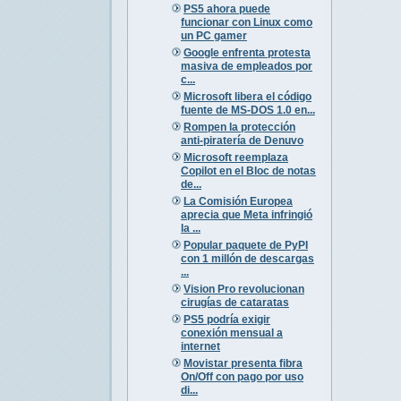
PS5 ahora puede
funcionar con Linux como
un PC gamer
Google enfrenta protesta
masiva de empleados por
c...
Microsoft libera el código
fuente de MS-DOS 1.0 en...
Rompen la protección
anti-piratería de Denuvo
Microsoft reemplaza
Copilot en el Bloc de notas
de...
La Comisión Europea
aprecia que Meta infringió
la ...
Popular paquete de PyPI
con 1 millón de descargas
...
Vision Pro revolucionan
cirugías de cataratas
PS5 podría exigir
conexión mensual a
internet
Movistar presenta fibra
On/Off con pago por uso
di...