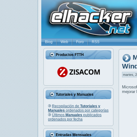
Blog
Web
Foro
RSS
Productos FTTH
M
Win
martes, 2
Microso
mejorar 
Tutoriales y Manuales
Recopilación de
Tutoriales y
Manuales
ordenados por categorías
Últimos
Manuales
publicados
ordenados por fecha
Entradas Mensuales