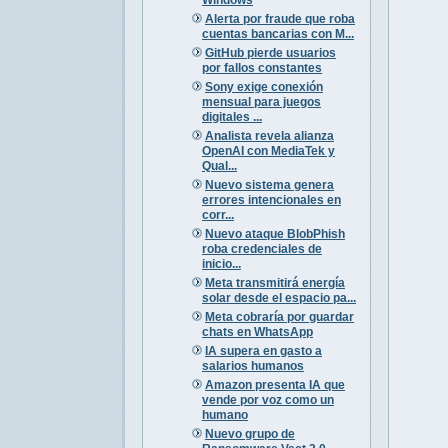
Alerta por fraude que roba
cuentas bancarias con M...
GitHub pierde usuarios
por fallos constantes
Sony exige conexión
mensual para juegos
digitales ...
Analista revela alianza
OpenAI con MediaTek y
Qual...
Nuevo sistema genera
errores intencionales en
corr...
Nuevo ataque BlobPhish
roba credenciales de
inicio...
Meta transmitirá energía
solar desde el espacio pa...
Meta cobraría por guardar
chats en WhatsApp
IA supera en gasto a
salarios humanos
Amazon presenta IA que
vende por voz como un
humano
Nuevo grupo de