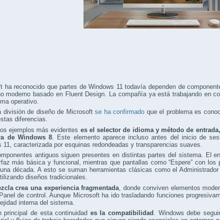
ft ha reconocido que partes de Windows 11 todavía dependen de componente
o moderno basado en Fluent Design. La compañía ya está trabajando en corr
ema operativo.
 división de diseño de Microsoft
se ha confirmado
que el problema es conoci
estas diferencias.
los ejemplos más evidentes
es el selector de idioma y método de entrada
era de Windows 8
. Este elemento aparece incluso antes del inicio de ses
 11, caracterizada por esquinas redondeadas y transparencias suaves.
omponentes antiguos siguen presentes en distintas partes del sistema. El 
rfaz más básica y funcional, mientras que pantallas como “Espere” con los
na década. A esto se suman herramientas clásicas como el Administrador de
tilizando diseños tradicionales.
zcla crea una experiencia fragmentada
, donde conviven elementos modern
Panel de control. Aunque Microsoft ha ido trasladando funciones progresivam
ejidad interna del sistema.
 principal de esta continuidad
es la compatibilidad
. Windows debe seguir