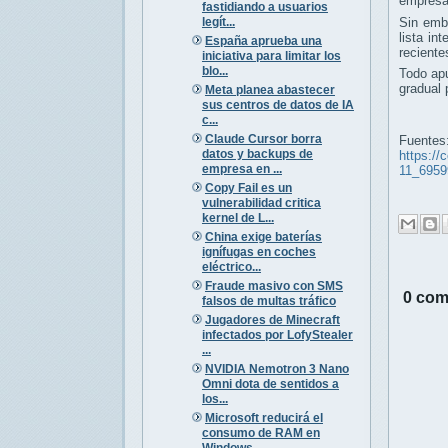
empresar
fastidiando a usuarios
legít...
Sin emb
lista in
España aprueba una
reciente
iniciativa para limitar los
blo...
Todo apu
gradual 
Meta planea abastecer
sus centros de datos de IA
c...
Claude Cursor borra
Fuentes
datos y backups de
https://
empresa en ...
11_6959
Copy Fail es un
vulnerabilidad critica
kernel de L...
China exige baterías
ignífugas en coches
eléctrico...
Fraude masivo con SMS
0 com
falsos de multas tráfico
Jugadores de Minecraft
infectados por LofyStealer
...
NVIDIA Nemotron 3 Nano
Omni dota de sentidos a
los...
Microsoft reducirá el
consumo de RAM en
Windows