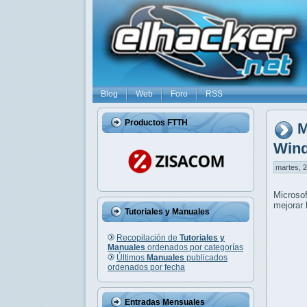
Blog
Web
Foro
RSS
Productos FTTH
M
Win
martes, 2
Microso
mejorar 
Tutoriales y Manuales
Recopilación de
Tutoriales y
Manuales
ordenados por categorías
Últimos
Manuales
publicados
ordenados por fecha
Entradas Mensuales