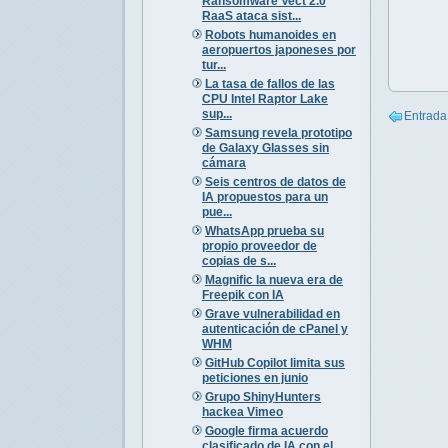
Ransomware Vect 2.0
RaaS ataca sist...
Robots humanoides en
aeropuertos japoneses por
tur...
La tasa de fallos de las
CPU Intel Raptor Lake
sup...
Entrada
Samsung revela prototipo
de Galaxy Glasses sin
cámara
Seis centros de datos de
IA propuestos para un
pue...
WhatsApp prueba su
propio proveedor de
copias de s...
Magnific la nueva era de
Freepik con IA
Grave vulnerabilidad en
autenticación de cPanel y
WHM
GitHub Copilot limita sus
peticiones en junio
Grupo ShinyHunters
hackea Vimeo
Google firma acuerdo
clasificado de IA con el