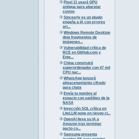
Pixel 11 usará GPU
antigua para abaratar
costos
Sinceerly es un plugin
engaña a IA con errores
ort...
Windows Remote Desktop
deja fragmentos de
imágenes...
Vulnerabilidad crítica de
RCE en GitHub.com y
Ente...
China construirá
superordenador con 47 mil
CPU nac...
WhatsApp lanzará
almacenamiento cifrado
para chats
Envía tu nombre al
espacio con satélites de la
NASA
Inyección SQL crítica en
LiteLLM pone en riesgo cl...
OpenAI lleva su IA a
Amazon tras terminar
pacto co...
Samsung presenta
monitor 6K para gaming