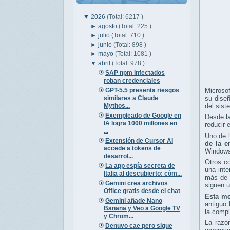
▼
2026
(Total: 6217 )
►
agosto
(Total: 225 )
►
julio
(Total: 710 )
►
junio
(Total: 898 )
►
mayo
(Total: 1081 )
▼
abril
(Total: 978 )
SAP npm infectados
roban credenciales
GPT-5.5 presenta riesgos
Microso
similares a Claude
su diseñ
Mythos...
del sist
Exempleado de Google en
Desde la
IA logra 1000 millones en
reducir 
...
Uno de 
Extensión de Cursor AI
de la 
accede a tokens de
Windows
desarrol...
Otros c
La app espía secreta de
una inte
Italia al descubierto: cóm...
más de u
Gemini crea archivos
siguen u
Office gratis desde el chat
Esta me
Gemini añade Nano
antiguo 
Banana y Veo a Google TV
la compl
y Chrom...
La razón
Denuvo cae pero sigue