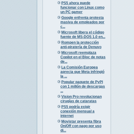
PS5 ahora puede
funcionar con Linux como
un PC gamer
Google enfrenta protesta
masiva de empleados por
c...
Microsoft libera el código
fuente de MS-DOS 1.0 en...
Rompen la protección
anti-piratería de Denuvo
Microsoft reemplaza
Copilot en el Bloc de notas
de...
La Comisión Europea
aprecia que Meta infringió
la ...
Popular paquete de PyPI
con 1 millón de descargas
...
Vision Pro revolucionan
cirugías de cataratas
PS5 podría exigir
conexión mensual a
internet
Movistar presenta fibra
On/Off con pago por uso
di...