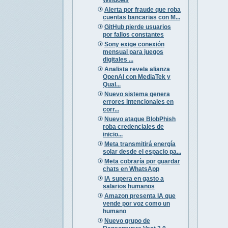
Alerta por fraude que roba
cuentas bancarias con M...
GitHub pierde usuarios
por fallos constantes
Sony exige conexión
mensual para juegos
digitales ...
Analista revela alianza
OpenAI con MediaTek y
Qual...
Nuevo sistema genera
errores intencionales en
corr...
Nuevo ataque BlobPhish
roba credenciales de
inicio...
Meta transmitirá energía
solar desde el espacio pa...
Meta cobraría por guardar
chats en WhatsApp
IA supera en gasto a
salarios humanos
Amazon presenta IA que
vende por voz como un
humano
Nuevo grupo de