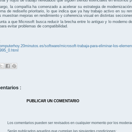
ial y flujos de trabajo heredados que siguen siendo esenciales en entornos p
argo, la compañía ha comenzado a acelerar su estrategia de modernización.
terna de rediseño prioritario, lo que indica que ya hay trabajo activo en su 
s muestran mejoras en rendimiento y coherencia visual en distintas seccione
nta a que Microsoft busca reducir la brecha entre lo antiguo y lo moderno 
para evitar problemas de compatibilidad.
:
computerhoy.20minutos.es/software/microsoft-trabaja-para-eliminar-los-eleme
995_0.html
entarios :
PUBLICAR UN COMENTARIO
Los comentarios pueden ser revisados en cualquier momento por los modera
Serán publicados aquellos que cumplan las siguientes condiciones: