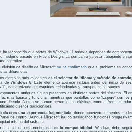
ft ha reconocido que partes de Windows 11 todavía dependen de componente
o moderno basado en Fluent Design. La compañía ya está trabajando en corr
ema operativo.
 división de diseño de Microsoft
se ha confirmado
que el problema es conoci
estas diferencias.
los ejemplos más evidentes
es el selector de idioma y método de entrada
era de Windows 8
. Este elemento aparece incluso antes del inicio de ses
 11, caracterizada por esquinas redondeadas y transparencias suaves.
omponentes antiguos siguen presentes en distintas partes del sistema. El 
rfaz más básica y funcional, mientras que pantallas como “Espere” con los
na década. A esto se suman herramientas clásicas como el Administrador de
tilizando diseños tradicionales.
zcla crea una experiencia fragmentada
, donde conviven elementos modern
Panel de control. Aunque Microsoft ha ido trasladando funciones progresivam
ejidad interna del sistema.
 principal de esta continuidad
es la compatibilidad
. Windows debe seguir