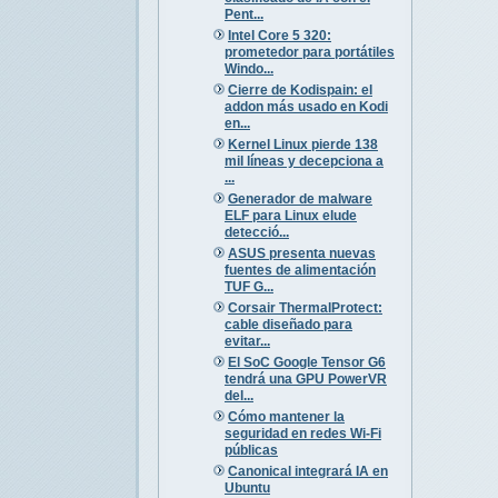
Pent...
Intel Core 5 320:
prometedor para portátiles
Windo...
Cierre de Kodispain: el
addon más usado en Kodi
en...
Kernel Linux pierde 138
mil líneas y decepciona a
...
Generador de malware
ELF para Linux elude
detecció...
ASUS presenta nuevas
fuentes de alimentación
TUF G...
Corsair ThermalProtect:
cable diseñado para
evitar...
El SoC Google Tensor G6
tendrá una GPU PowerVR
del...
Cómo mantener la
seguridad en redes Wi-Fi
públicas
Canonical integrará IA en
Ubuntu