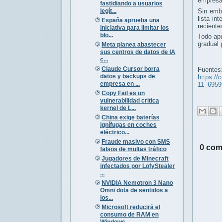
empresar
fastidiando a usuarios
legít...
Sin emb
lista in
España aprueba una
reciente
iniciativa para limitar los
blo...
Todo apu
gradual 
Meta planea abastecer
sus centros de datos de IA
c...
Claude Cursor borra
Fuentes
datos y backups de
https://
empresa en ...
11_6959
Copy Fail es un
vulnerabilidad critica
kernel de L...
China exige baterías
ignífugas en coches
eléctrico...
Fraude masivo con SMS
0 com
falsos de multas tráfico
Jugadores de Minecraft
infectados por LofyStealer
...
NVIDIA Nemotron 3 Nano
Omni dota de sentidos a
los...
Microsoft reducirá el
consumo de RAM en
Windows