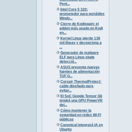
Pent...
Intel Core 5 320:
prometedor para portátiles
Windo...
Cierre de Kodispain: el
addon más usado en Kodi
en...
Kernel Linux pierde 138
mil líneas y decepciona a
...
Generador de malware
ELF para Linux elude
detecció...
ASUS presenta nuevas
fuentes de alimentación
TUF G...
Corsair ThermalProtect:
cable diseñado para
evitar...
El SoC Google Tensor G6
tendrá una GPU PowerVR
del...
Cómo mantener la
seguridad en redes Wi-Fi
públicas
Canonical integrará IA en
Ubuntu