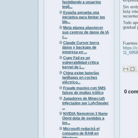
empresar
fastidiando a usuarios
legít...
Sin emb
lista in
España aprueba una
reciente
iniciativa para limitar los
blo...
Todo apu
gradual 
Meta planea abastecer
sus centros de datos de IA
c...
Claude Cursor borra
Fuentes
datos y backups de
https://
empresa en ...
11_6959
Copy Fail es un
vulnerabilidad critica
kernel de L...
China exige baterías
ignífugas en coches
eléctrico...
Fraude masivo con SMS
0 com
falsos de multas tráfico
Jugadores de Minecraft
infectados por LofyStealer
...
NVIDIA Nemotron 3 Nano
Omni dota de sentidos a
los...
Microsoft reducirá el
consumo de RAM en
Windows