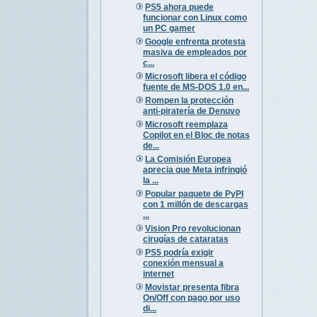
PS5 ahora puede
funcionar con Linux como
un PC gamer
Google enfrenta protesta
masiva de empleados por
c...
Microsoft libera el código
fuente de MS-DOS 1.0 en...
Rompen la protección
anti-piratería de Denuvo
Microsoft reemplaza
Copilot en el Bloc de notas
de...
La Comisión Europea
aprecia que Meta infringió
la ...
Popular paquete de PyPI
con 1 millón de descargas
...
Vision Pro revolucionan
cirugías de cataratas
PS5 podría exigir
conexión mensual a
internet
Movistar presenta fibra
On/Off con pago por uso
di...