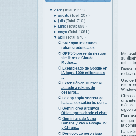
▼
2026
(Total: 6199 )
►
agosto
(Total: 207 )
►
julio
(Total: 710 )
►
junio
(Total: 898 )
►
mayo
(Total: 1081 )
▼
abril
(Total: 978 )
SAP npm infectados
roban credenciales
GPT-5.5 presenta riesgos
Microso
similares a Claude
su diseñ
Mythos...
del sist
Exempleado de Google en
Desde la
IA logra 1000 millones en
reducir 
...
Uno de 
Extensión de Cursor AI
de la 
accede a tokens de
Windows
desarrol...
Otros c
La app espía secreta de
una inte
Italia al descubierto: cóm...
más de u
Gemini crea archivos
siguen u
Office gratis desde el chat
Esta me
Gemini añade Nano
antiguo 
Banana y Veo a Google TV
la compl
y Chrom...
La razón
Denuvo cae pero sigue