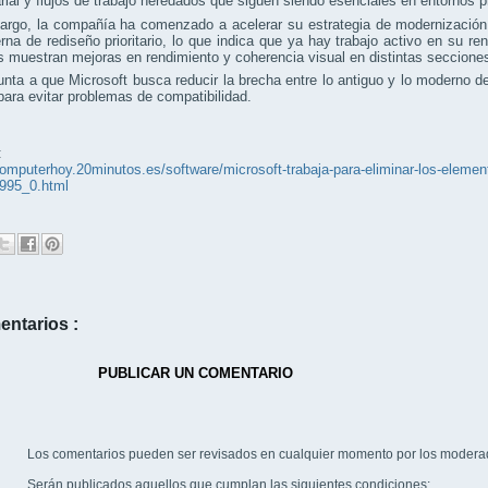
ial y flujos de trabajo heredados que siguen siendo esenciales en entornos p
argo, la compañía ha comenzado a acelerar su estrategia de modernización.
terna de rediseño prioritario, lo que indica que ya hay trabajo activo en su 
s muestran mejoras en rendimiento y coherencia visual en distintas seccione
nta a que Microsoft busca reducir la brecha entre lo antiguo y lo moderno 
para evitar problemas de compatibilidad.
:
computerhoy.20minutos.es/software/microsoft-trabaja-para-eliminar-los-eleme
995_0.html
entarios :
PUBLICAR UN COMENTARIO
Los comentarios pueden ser revisados en cualquier momento por los modera
Serán publicados aquellos que cumplan las siguientes condiciones: