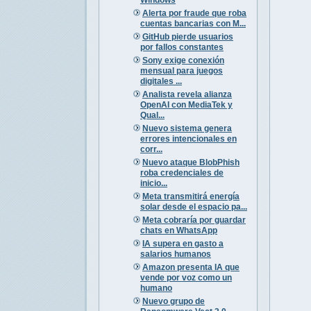
Alerta por fraude que roba
cuentas bancarias con M...
GitHub pierde usuarios
por fallos constantes
Sony exige conexión
mensual para juegos
digitales ...
Analista revela alianza
OpenAI con MediaTek y
Qual...
Nuevo sistema genera
errores intencionales en
corr...
Nuevo ataque BlobPhish
roba credenciales de
inicio...
Meta transmitirá energía
solar desde el espacio pa...
Meta cobraría por guardar
chats en WhatsApp
IA supera en gasto a
salarios humanos
Amazon presenta IA que
vende por voz como un
humano
Nuevo grupo de