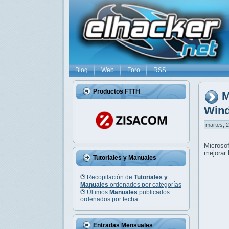
Blog
Web
Foro
RSS
Productos FTTH
M
Win
martes, 2
Microso
mejorar 
Tutoriales y Manuales
Recopilación de
Tutoriales y
Manuales
ordenados por categorías
Últimos
Manuales
publicados
ordenados por fecha
Entradas Mensuales