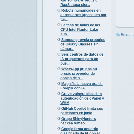
Ransomware Vect 2.0
RaaS ataca sist...
Robots humanoides en
aeropuertos japoneses por
tur...
La tasa de fallos de las
CPU Intel Raptor Lake
sup...
Entrada
Samsung revela prototipo
de Galaxy Glasses sin
cámara
Seis centros de datos de
IA propuestos para un
pue...
WhatsApp prueba su
propio proveedor de
copias de s...
Magnific la nueva era de
Freepik con IA
Grave vulnerabilidad en
autenticación de cPanel y
WHM
GitHub Copilot limita sus
peticiones en junio
Grupo ShinyHunters
hackea Vimeo
Google firma acuerdo
clasificado de IA con el