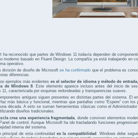
ft ha reconocido que partes de Windows 11 todavía dependen de componente
o moderno basado en Fluent Design. La compañía ya está trabajando en corr
ema operativo.
 división de diseño de Microsoft
se ha confirmado
que el problema es conoci
estas diferencias.
los ejemplos más evidentes
es el selector de idioma y método de entrada
era de Windows 8
. Este elemento aparece incluso antes del inicio de ses
 11, caracterizada por esquinas redondeadas y transparencias suaves.
omponentes antiguos siguen presentes en distintas partes del sistema. El 
rfaz más básica y funcional, mientras que pantallas como “Espere” con los
na década. A esto se suman herramientas clásicas como el Administrador de
tilizando diseños tradicionales.
zcla crea una experiencia fragmentada
, donde conviven elementos modern
Panel de control. Aunque Microsoft ha ido trasladando funciones progresivam
ejidad interna del sistema.
 principal de esta continuidad
es la compatibilidad
. Windows debe seguir