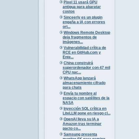
Pixel 11 usará GPU
antigua para abaratar
costos
Sinceerly es un plugin
engaña a IA con errores
ort...
Windows Remote Desktop
deja fragmentos de
imágenes...
Vulnerabilidad crítica de
RCE en GitHub.com y
Ente...
China construirá
superordenador con 47 mil
CPU nac...
WhatsApp lanzará
almacenamiento cifrado
para chats
Envía tu nombre al
espacio con satélites de la
NASA
Inyección SQL crítica en
LiteLLM pone en riesgo cl...
OpenAI lleva su IA a
Amazon tras terminar
pacto co...
Samsung presenta
monitor 6K para gaming