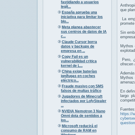
fastidiando a usuarios
Anthropi
legít...
que plan
España aprueba una
iniciativa para limitar los
La empr
blo...
promete 
Meta planea abastecer
sus centros de datos de IA
Sin emba
c...
empresa
Claude Cursor borra
Mythos d
datos y backups de
explotad
empresa en ...
Copy Fail es un
Pero, ¿
vulnerabilidad critica
ofrecen 
kernel de L...
China exige baterías
Además,
ignífugas en coches
Mythos r
eléctrico...
amenaza
Fraude masivo con SMS
falsos de multas tráfico
En defin
largo p
Jugadores de Minecraft
competit
infectados por LofyStealer
...
Fuentes
NVIDIA Nemotron 3 Nano
https://
Omni dota de sentidos a
cybersec
los...
question
Microsoft reducirá el
consumo de RAM en
Windows