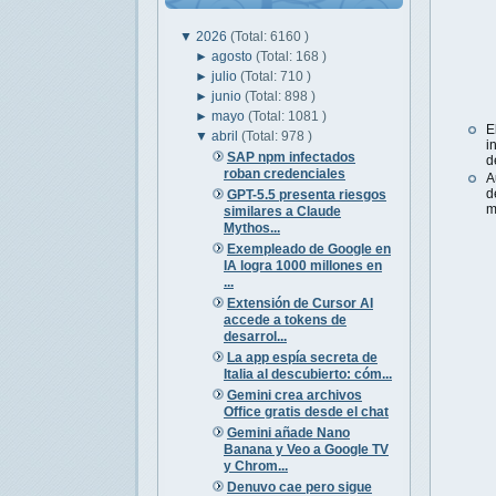
▼
2026
(Total: 6160 )
►
agosto
(Total: 168 )
►
julio
(Total: 710 )
►
junio
(Total: 898 )
►
mayo
(Total: 1081 )
E
▼
abril
(Total: 978 )
i
SAP npm infectados
d
roban credenciales
A
d
GPT-5.5 presenta riesgos
m
similares a Claude
Mythos...
Exempleado de Google en
IA logra 1000 millones en
...
Extensión de Cursor AI
accede a tokens de
desarrol...
La app espía secreta de
Italia al descubierto: cóm...
Gemini crea archivos
Office gratis desde el chat
Gemini añade Nano
Banana y Veo a Google TV
y Chrom...
Denuvo cae pero sigue