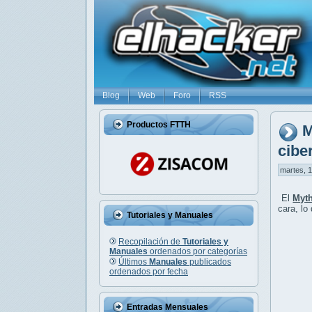
Blog
Web
Foro
RSS
Productos FTTH
M
cibe
martes, 1
El
Myth
cara, lo
Tutoriales y Manuales
Recopilación de
Tutoriales y
Manuales
ordenados por categorías
Últimos
Manuales
publicados
ordenados por fecha
Entradas Mensuales