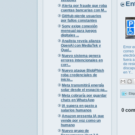
Entr
Alerta por fraude que roba
cuentas bancarias con M...
GitHub pierde usuarios
por fallos constantes
Sony exige conexión
mensual para juegos
digitales ...
Analista revela alianza
OpenAI con MediaTek y
Error e
Qual...
correo
electró
Nuevo sistema genera
fuera a
errores intencionales en
de res
corr...
discap
Nuevo ataque BlobPhish
en Y...
roba credenciales de
inicio...
Meta transmitirá energía
solar desde el espacio pa...
Etiq
Meta cobraría por guardar
chats en WhatsApp
IA supera en gasto a
0 com
salarios humanos
Amazon presenta IA que
vende por voz como un
humano
Nuevo grupo de