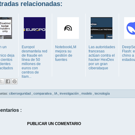
adas relacionadas:
n un
Europol
NotebookLM
Las autoridades
DeepSe
desmantela red
mejora su
francesas
Flash: e
nico deja
de fraude en
gestión de
actúan contra el
chino a 
 cientos
línea de 50
fuentes
hacker HexDex
estado
identes
millones de
por un gran
acitados
euros con
ciberataque
centros de
llam...
uetas:
ciberseguridad
,
comparativa
,
IA
,
investigación
,
modelo
,
tecnología
entarios :
PUBLICAR UN COMENTARIO