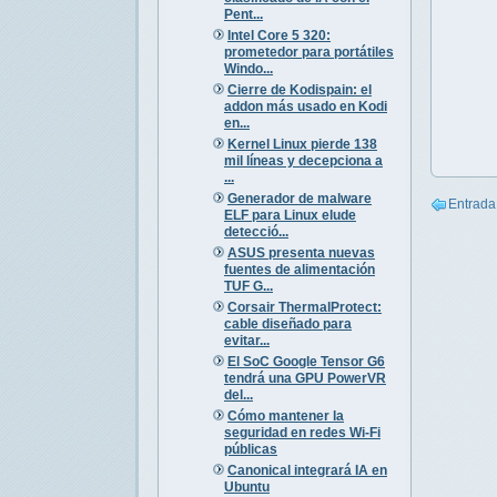
Pent...
Intel Core 5 320:
prometedor para portátiles
Windo...
Cierre de Kodispain: el
addon más usado en Kodi
en...
Kernel Linux pierde 138
mil líneas y decepciona a
...
Generador de malware
Entrada
ELF para Linux elude
detecció...
ASUS presenta nuevas
fuentes de alimentación
TUF G...
Corsair ThermalProtect:
cable diseñado para
evitar...
El SoC Google Tensor G6
tendrá una GPU PowerVR
del...
Cómo mantener la
seguridad en redes Wi-Fi
públicas
Canonical integrará IA en
Ubuntu