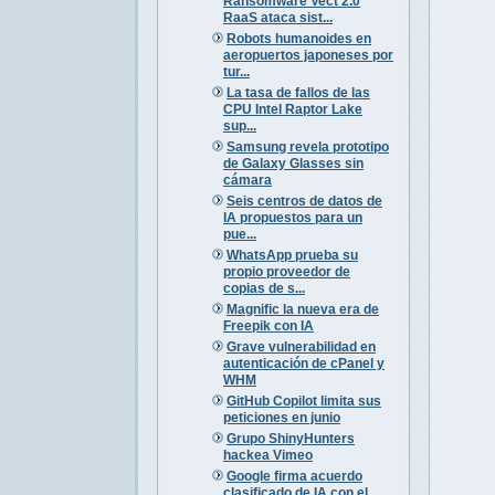
Ransomware Vect 2.0
RaaS ataca sist...
Robots humanoides en
aeropuertos japoneses por
tur...
La tasa de fallos de las
CPU Intel Raptor Lake
sup...
Samsung revela prototipo
de Galaxy Glasses sin
cámara
Seis centros de datos de
IA propuestos para un
pue...
WhatsApp prueba su
propio proveedor de
copias de s...
Magnific la nueva era de
Freepik con IA
Grave vulnerabilidad en
autenticación de cPanel y
WHM
GitHub Copilot limita sus
peticiones en junio
Grupo ShinyHunters
hackea Vimeo
Google firma acuerdo
clasificado de IA con el