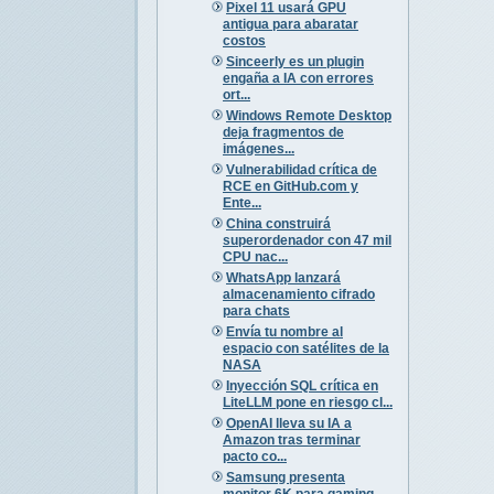
Pixel 11 usará GPU
antigua para abaratar
costos
Sinceerly es un plugin
engaña a IA con errores
ort...
Windows Remote Desktop
deja fragmentos de
imágenes...
Vulnerabilidad crítica de
RCE en GitHub.com y
Ente...
China construirá
superordenador con 47 mil
CPU nac...
WhatsApp lanzará
almacenamiento cifrado
para chats
Envía tu nombre al
espacio con satélites de la
NASA
Inyección SQL crítica en
LiteLLM pone en riesgo cl...
OpenAI lleva su IA a
Amazon tras terminar
pacto co...
Samsung presenta
monitor 6K para gaming