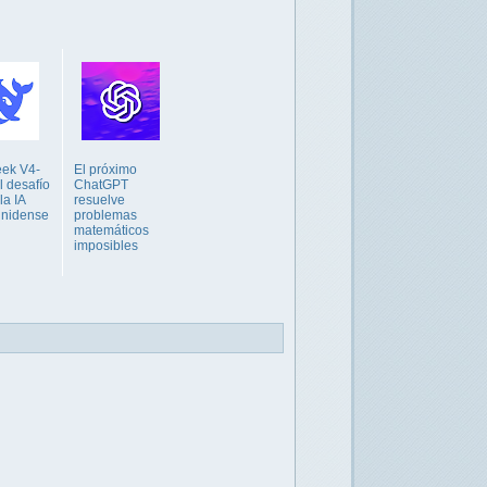
ek V4-
El próximo
l desafío
ChatGPT
la IA
resuelve
unidense
problemas
matemáticos
imposibles