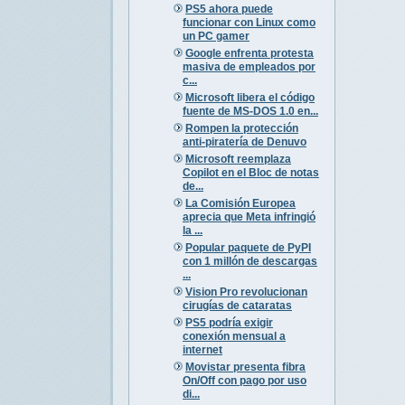
PS5 ahora puede
funcionar con Linux como
un PC gamer
Google enfrenta protesta
masiva de empleados por
c...
Microsoft libera el código
fuente de MS-DOS 1.0 en...
Rompen la protección
anti-piratería de Denuvo
Microsoft reemplaza
Copilot en el Bloc de notas
de...
La Comisión Europea
aprecia que Meta infringió
la ...
Popular paquete de PyPI
con 1 millón de descargas
...
Vision Pro revolucionan
cirugías de cataratas
PS5 podría exigir
conexión mensual a
internet
Movistar presenta fibra
On/Off con pago por uso
di...