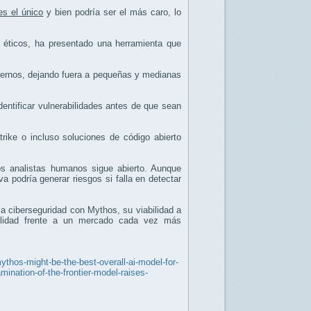
es el único
y bien podría ser el más caro, lo
 éticos, ha presentado una herramienta que
biernos, dejando fuera a pequeñas y medianas
entificar vulnerabilidades antes de que sean
rike o incluso soluciones de código abierto
s analistas humanos sigue abierto. Aunque
 podría generar riesgos si falla en detectar
la ciberseguridad con Mythos, su viabilidad a
abilidad frente a un mercado cada vez más
ythos-might-be-the-best-overall-ai-model-for-
ination-of-the-frontier-model-raises-