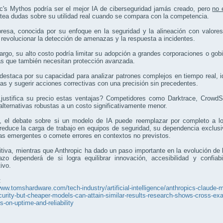
c's Mythos podría ser el mejor IA de ciberseguridad jamás creado, pero
no 
tea dudas sobre su utilidad real cuando se compara con la competencia.
esa, conocida por su enfoque en la seguridad y la alineación con valores
revolucionar la detección de amenazas y la respuesta a incidentes.
rgo, su alto costo podría limitar su adopción a grandes corporaciones o go
s que también necesitan protección avanzada.
estaca por su capacidad para analizar patrones complejos en tiempo real, id
as y sugerir acciones correctivas con una precisión sin precedentes.
justifica su precio estas ventajas? Competidores como Darktrace, CrowdSt
alternativas robustas a un costo significativamente menor.
 el debate sobre si un modelo de IA puede reemplazar por completo a lo
educe la carga de trabajo en equipos de seguridad, su dependencia exclusiva
s emergentes o comete errores en contextos no previstos.
itiva, mientras que Anthropic ha dado un paso importante en la evolución de 
lazo dependerá de si logra equilibrar innovación, accesibilidad y confi
ivo.
:
www.tomshardware.com/tech-industry/artificial-intelligence/anthropics-claude-m
urity-but-cheaper-models-can-attain-similar-results-research-shows-cross-exam
s-on-uptime-and-reliability